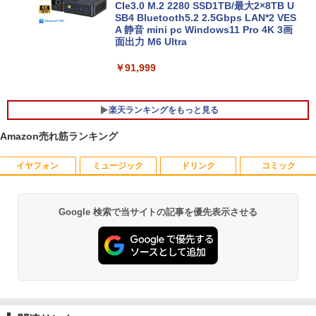
ー:8GB SSD:1TB最大 15.6インチ 15.6型
CIe3.0 M.2 2280 SSD1TB/最大2×8TB U
フルHD液晶 テンキー付き 日本語キーボ
SB4 Bluetooth5.2 2.5Gbps LAN*2 VES
ードwindows11搭載 office2024付き 初
A 静音 mini pc Windows11 Pro 4K 3画
期設定済 IPS広視野角 無線機能 超軽量 P
面出力 M6 Ultra
C パソコン テレワーク応援
￥91,999
￥45,980
楽天ランキングをもっと見る
Amazon売れ筋ランキング
イヤフォン
ミュージック
ドリンク
コミック
中古モニター | 液晶ディスプレイ | PHILI
新版正しい家計管理 正しい家計管理長
1
1
PS | 243V5QHABA/11 | 23.6インチワイ
期プラン編 2冊セット [ 林總 ]
ド 1920×1080(フルHD) | LEDバックライ
ト | スピーカー内蔵 | 3系統入力(VGA・D
￥3,135
Google 検索で当サイトの記事を優先表示させる
Anker Soundcore P40i オフホワイト
BRUCE WAYNE feat. Flo Milli, ATL Jacob
by Amazon 天然水 ラベルレス 500ml ×24本
薬屋のひとりごと 17巻 (デジタル版ビッグガ
VI-D・HDMI) | VGAケーブル・電源ケー
[Explicit]
富士山の天然水 バナジウム含有 水 ミネラル
ンガンコミックス)
ブル付属【30日保証】
ウォーター ペットボトル 静岡県産 500ミリリ
￥7,990
ットル (Smart Basic)
￥250
￥770
￥5,980
あなたが誰かを殺した （講談社文庫） [
2
東野 圭吾 ]
￥1,380
￥1,023
Anker Soundcore P31i ブラック
BRUCE WAYNE feat. Flo Milli, ATL Jacob
ONE PIECE モノクロ版 115 (ジャンプコミッ
【500円クーポン＋ポイント最大31.5%還
2