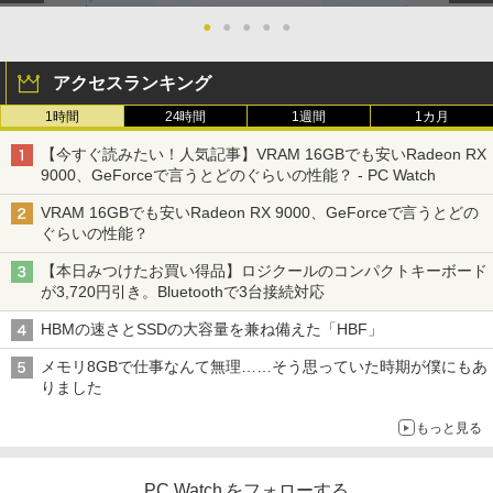
￥25,800
●
●
●
●
●
￥10,999
アクセスランキング
1時間
24時間
1週間
1カ月
【今すぐ読みたい！人気記事】VRAM 16GBでも安いRadeon RX
9000、GeForceで言うとどのぐらいの性能？ - PC Watch
VRAM 16GBでも安いRadeon RX 9000、GeForceで言うとどの
ぐらいの性能？
【本日みつけたお買い得品】ロジクールのコンパクトキーボード
が3,720円引き。Bluetoothで3台接続対応
HBMの速さとSSDの大容量を兼ね備えた「HBF」
メモリ8GBで仕事なんて無理……そう思っていた時期が僕にもあ
りました
もっと見る
PC Watch をフォローする