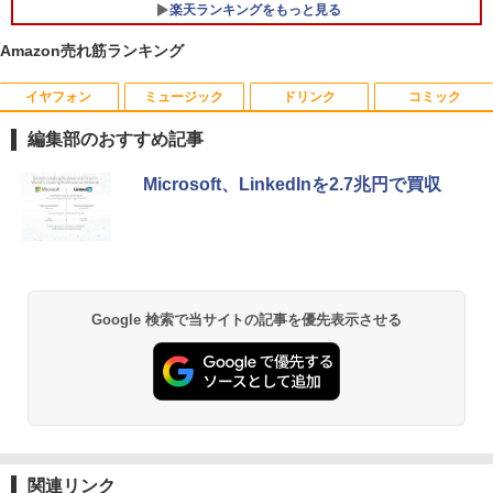
楽天ランキングをもっと見る
【中古】 富士通 LIFEBOOK A A561/D C
1
eleron B710 1.6GHz Windows7世代のP
Amazon売れ筋ランキング
C 均一 BIOS表示可 ジャンクPC 送料無
料 [95213]
イヤフォン
ミュージック
ドリンク
コミック
【中古良品】【安心保証】Princeton 21.
【3千円以上送料無料】世界の歴史 集英
1
1
￥3,500
5型ワイドカラー液晶ディスプレイ PTF
社版学習まんが 18巻セット／高井啓介
編集部のおすすめ記事
WDE-22W / PTFBDE-22W ブラック/ ホ
ワイト色 スピーカー搭載 プリンストン
￥19,800
Anker Soundcore P40i オフホワイト
BRUCE WAYNE feat. Flo Milli, ATL Jacob
by Amazon 天然水 ラベルレス 500ml ×24本
薬屋のひとりごと 17巻 (デジタル版ビッグガ
Microsoft、LinkedInを2.7兆円で買収
[Explicit]
富士山の天然水 バナジウム含有 水 ミネラル
ンガンコミックス)
R160-NEC Chromebook Y2 1点 Chrom
2
￥4,050
ウォーター ペットボトル 静岡県産 500ミリリ
￥7,990
eOS 11.6型 CPU Intel Celeron N4020
ットル (Smart Basic)
￥250
￥770
メモリ 4GB LPDDR4 SSD 32GB eMMC
ちいかわ なんか小さくてかわいいやつ
2
2021製 WebKカメラ付き 360度回転可
（7） （ワイドKC） [ ナガノ ]
￥1,380
能 ACアダプタ付き 【中古品整備品】
□◇〇【目が疲れにくい ブルーライトカ
2
ット!!】iiyama/イイヤマ フルHD対応21.
￥1,375
￥5,980
Anker Soundcore P31i ブラック
BRUCE WAYNE feat. Flo Milli, ATL Jacob
異世界居酒屋「のぶ」(22) (角川コミックス・
Google 検索で当サイトの記事を優先表示させる
5型 ProLite XUB2292HS-B1 HDMI対応
[Explicit]
エース)
【Amazon.co.jp限定】 い・ろ・は・す 2L P
スピーカー内蔵 綺麗な鮮明画像 【中古】
ET ラベルレス ×8本
￥5,990
送料無料
￥250
￥832
【★最大100%ポイント】【大特価!訳あ
￥1,112
3
￥6,500
施設基準パーフェクトブック 2026年度
3
り!】富士通 LIFEBOOK A576/第6世代 C
版 [ 一般社団法人日本施設基準管理士協
ore i3/メモリ:4GB/SSD:128GB/15.6型液
会 ]
晶/USB 3.0/VGA/HDMI/DVD/Office/中古
Anker Soundcore Liberty 5 ミッドナイトブ
On My Road (Stadium ver.)
ONE PIECE モノクロ版 115 (ジャンプコミッ
パソコン ノートパソコン Windows11 W
ラック
クスDIGITAL)
by Amazon 天然水ラベルレス 2L×9本
IO-DATA モニター 21.5インチ MF224ED
￥22,000
3
関連リンク
indows10