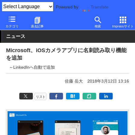
Powered by
Translate
PC Watch
ソフトウェア/アプリ
他ソフト/アプリ
新機能
カテゴリ
過去記事
検索
Impressサイト
ニュース
Microsoft、iOSカメラアプリに名刺読み取り機能
を追加
～LinkedInへ自動で追加
佐藤 岳大
2018年3月12日 13:16
リスト