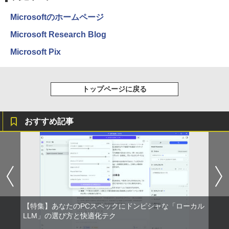
￥250
B ADSパネル フルHD HDMI スピーカー
￥14,990
￥594
￥1,117
内蔵 中古ディスプレイ
￥8,999
Microsoftのホームページ
￥6,600
キングダム 80 （ヤングジャンプコミッ
4
Microsoft Research Blog
クス） [ 原 泰久 ]
【2026年アップグレード版】AOKIMI ワイヤ
On My Road (Stadium ver.)
HUNTER×HUNTER モノクロ版 39 (ジャンプ
Microsoft Pix
【訳あり特価】【最新Office2024】レッ
4
レスイヤホン bluetooth イヤホン V12 小型
コミックスDIGITAL)
by Amazon 炭酸水 ラベルレス 500ml ×24本
￥770
ツノート SZ5〜SV8 Panasonic 第6〜8
軽量 ブルートゥースHi-Fi 最大36時間再生 ぶ
強炭酸水 ペットボトル 500ミリリットル (Sm
￥250
【楽天1位!1,600円OFFクーポン 8/4 20:
4
世代 Core i5 新品SSD 512GB メモリ16
るーとゅーす コードレス ENCノイズキャン
art Basic)
￥572
00-8/11 01:59】Xiaomi Monitor A24i 20
GB Win11 12.1型FHD Webカメラ 無線L
セリング 自動ペアリング Type-C充電 マイク
26 ディスプレイ 1080P 23.8インチ 144
AN 軽量 初期設定済 すぐ使える テレワー
トップページに戻る
付き 防水 タッチ式音量調整 スポーツ/通勤/通
￥1,625
Hzリフレッシュレート sRGB99% 1670
ク FHD 事務 学習 パナソニック 中古 パ
学/WEB会議(ホワイト)
万色 300nits ΔE＜1 低ブルーライト 大
[8月下旬より発送予定][新品]ハナバス 苔
5
ソコン PC
画面 TÜV認証 目にやさしい 調整可能な
BUGS LIFE
スーパーの裏でヤニ吸うふたり 9巻 (デジタル
石花江のバスケ論 (1-7巻 最新刊) 全巻セ
￥1,964
スタンド VESA
版ビッグガンガンコミックス)
ット [入荷予約]
【Amazon.co.jp限定】 伊藤園 磨かれて、澄
おすすめ記事
￥15,980
みきった日本の水 2L 8本 ラベルレス [ ケース
￥250
￥12,580
] [ 水 ] [ ペットボトル ] [ 箱買い ] [ ストック
￥810
￥5,544
Xiaomi シャオミ REDMI Buds 8 Lite ワイヤ
] [ 水分補給 ]
レスイヤホン Bluetooth 5.4 ノイズキャンセ
超軽量980g ノートパソコンSONY VAIO
5
リング ANC 36時間再生
￥998
PRO13 インテル第10世代 Core i5 1035
【楽天1位 10.5/11インチ 小型 軽量】モ
5
G1メモリ8GB 秒速起動SSD最大1TB 14
￥3,480
バイルモニター 10.5インチ 11インチ フ
型FHD1920*1080高解像度 カメラ内蔵 ノ
ルHD 1080P 100%sRGB 400cd/m? 光沢
ートパソコン Windows11Proオフィス付
IPS パネル 色鮮やか 265g 超軽量 Type-
き 5GWIFI Bluetooth 最新MicrosoftOff
【特集】あなたのPCスペックにドンピシャな「ローカル
C対応 miniHDMI モニター 持ち運び サブ
ice2024可送料無料 中古パソコン軽量
LLM」の選び方と快適化テク
ディスプレイ ミニPC対応 3年保証 EVICI
V