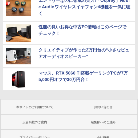
エントリーなのに脅威の実力!「Osprey」Nobl
e Audioワイヤレスイヤフォン4機種を一気に聴
く
性能の良いお得な中古PC情報はこのページで
チェック！
クリエイティブが作った2万円台の“小さなピュ
アオーディオスピーカー”
マウス、RTX 5060 Ti搭載ゲーミングPCが7万
5,000円オフで30万円台！
本サイトのご利用について
お問い合わせ
広告掲載のご案内
編集部へのご連絡
プライバシーポリシー
会社概要