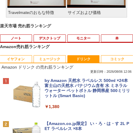
Travelmateのおもな特徴
サイズおよび価格
楽天市場 売れ筋ランキング
ノート
デスクトップ
モニター
本
Amazon売れ筋ランキング
イヤフォン
ミュージック
ドリンク
コミック
新品ノートパソコン VETESA Windows1
【★最大100%ポイント】パソコン修理サ
【公式・メーカー直販・送料無料】モニ
キングダム 80 （ヤングジャンプコミッ
1
1
1
1
Amazon ドリンク の売れ筋ランキング
1 Office 2024付き インテルCeleron 第1
ービス、付属品【単品注文不可】
ター 新品 フルHD HP Series 3 Pro 324p
クス） [ 原 泰久 ]
3世代～第14世代 メモリ8GB/16GB SSD
v 23.8 インチFHD VA モニター VA 23.8
更新日時：2026/08/06 12:06
256GB/512B 14型 14インチ FHD 1920x
型 角度調整 VESA 100Hz 液晶HDMI VGA
￥5,000
￥770
Anker Soundcore P40i オフホワイト
BRUCE WAYNE feat. Flo Milli, ATL Jacob
by Amazon 天然水 ラベルレス 500ml ×24本
1080 Webカメラ 日本語キーボード搭載
PS5 Nintendo Switch 3年保証 転送不可
[Explicit]
富士山の天然水 バナジウム含有 水 ミネラル
薄型 軽量 初心者 学生 ビジネス 初期設定
(型番: 9U5C1AA)
ウォーター ペットボトル 静岡県産 500ミリリ
￥5,990
済み 新モデル ホワイト ピンク シルバー
ットル (Smart Basic)
￥250
￥12,900
￥29,980
中古パソコン HP ProDesk 400 G7 Small
「こうして日本人だけが騙される」マス
2
2
￥1,380
【Core i3(3.6GHz)/8GB/500GB HDD/Wi
コミが報じない「国際政治
n11Pro】 HP 当社3ヶ月間保証 イオシス
Anker Soundcore P31i ブラック
BRUCE WAYNE feat. Flo Milli, ATL Jacob
日本HP エイチピー Series 3 Pro 324pf
￥2,970
2
[Explicit]
【Amazon.co.jp限定】 い・ろ・は・す 2L P
本日10倍！高性能第10世代Core i7-1061
FHDモニター 9U5J5UT#ABJ 【NE直】
￥18,800
2
ET ラベルレス ×8本
￥4,990
0Uノートパソコン 中古 Dynabook G83