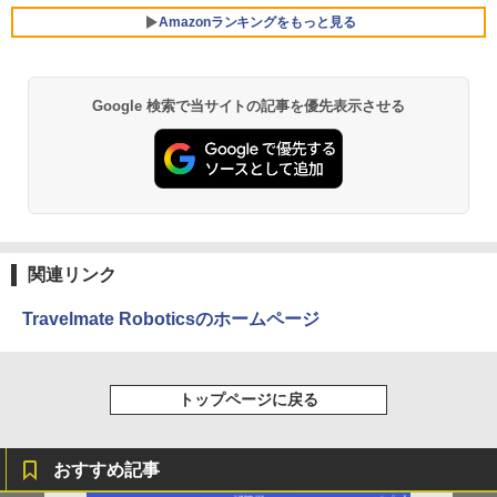
公式ショップ amadana 15.6インチ モバ
5
回転により タッチパネル対応 8G SSD 5
イルモニター ポータブルディスプレイ 1
￥2,980
Amazonランキングをもっと見る
12G Windows11 Webカメラ 5G WiFi Bl
【ポイント20倍】LENOVO THINKCENT
5.6-Inch IPS Full HD Portable Displa
5
uetooth 12インチノートパソコンOffice
RE M70Q TINY 11DU-S6QK00 中古パソ
y：DP10『極限まで削ぎ落した、美しい
搭載
コン デスクトップ ミニPC Windows 11
形状と金属の質感』見せるモニター【ド
Pro Core i5 中古PC パソコレ 3年保証 ポ
ット抜け保証1年付】
Google 検索で当サイトの記事を優先表示させる
￥34,800
薬屋のひとりごと 17巻 (デジタル版ビッグガ
イント10-20倍
ンガンコミックス)
￥19,800
￥57,200
￥770
【大特価】中古 NEC Lavie N1565/C PC-
5
N1565CAL AMD Ryzen 7 5700U メモリ
8GB SSD512GB 15インチ フルHD Wind
ows11 Home WEBカメラ 無線LAN テン
異世界居酒屋「のぶ」(22) (角川コミックス・
キー DVDマルチ 1年保証 レビュー特典：
エース)
関連リンク
WPS Office Bランク パソコン ノートパ
ソコン
￥832
Travelmate Roboticsのホームページ
￥34,800
HUNTER×HUNTER モノクロ版 39 (ジャンプ
トップページに戻る
コミックスDIGITAL)
￥572
おすすめ記事