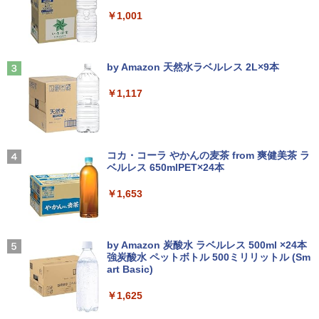
￥250
超軽量約779g メモリ最大16GB 新品SSD
￥13,380
￥1,001
1TB 13.3インチ HDMI搭載 WEBカメラ5
GWIFI Bluetooth内蔵 中古パソコン Mic
妹は知っている（8） 【電子限定特典つ
【★最大100%ポイント】【新生活応援・
3
3
rosoftOffice2024可 Windows11 送料無
き】 【電子書籍】[ 雁木万里 ]
2026】【マウス＋キーボード付属】HP 8
料 持ち運び便利
Anker Soundcore Liberty 5 ミッドナイトブ
On My Road (Stadium ver.)
300 USDT/第3世代 Core i7/メモリ:8GB/
ラック
by Amazon 天然水ラベルレス 2L×9本
16GB/SSD:256GB/512GB/1TB/DVD/US
【3年保証】モニター 27インチ フルhd
￥792
3
￥27,600
￥250
B3.0/DP/VGA/Wi-fi/2画面出力/Windows
高画質 100Hz VA ノングレア 非光沢 スピ
￥14,990
11/Windows10/Office/中古 デスクトッ
ーカー内蔵 ディスプレイ パソコンモニタ
￥1,117
プ デスクトップPC
ー PCモニター フルハイビジョン 動画 液
晶モニター 壁掛 DT-JF275S-B アイリス
オーヤマ *
本日限定10倍+20％OFF+抽選で10000
￥32,800
盛土等防災マニュアルの解説 [ 盛土等防
3
4
P！美品 超軽量約980gノートパソコンS
【2026年アップグレード版】AOKIMI ワイヤ
BUGS LIFE
災研究会 ]
ONY VAIO PRO13 第10世代Corei5 1035
レスイヤホン bluetooth イヤホン V12 小型
￥16,800
コカ・コーラ やかんの麦茶 from 爽健美茶 ラ
G1メモリ8GB 秒速起動SSD最大1TB 14
軽量 ブルートゥースHi-Fi 最大36時間再生 ぶ
ベルレス 650mlPET×24本
￥250
￥20,900
型FHD1920*1080高解像度 カメラ内蔵 ノ
るーとゅーす コードレス ENCノイズキャン
【2025新発売！3年保証★Office搭載★
4
ートパソコン Windows11Pro 5GWIFI/Bl
セリング 自動ペアリング Type-C充電 マイク
￥1,653
新品】デスクトップパソコン 一体型PC
uetooth 最新MicrosoftOffice2024可 送
付き 防水 タッチ式音量調整 スポーツ/通勤/通
新品 第13世代高性能CPU Intel Core i5 i
IOデータ 3辺フレームレス＆広視野角A
4
料無料 中古PC
学/WEB会議(ホワイト)
7 デスクトップPC パソコン office付き
DSパネル液晶ディスプレイ ［27型 /フル
Windows11 23.8/27型 タッチスクリー I
HD(1920×1080) /ワイド］ ブラック KH
ちいかわ タロット 22枚のオリジナル
On My Road (Stadium ver.)
5
￥32,800
￥1,964
PS HDワイド液晶 USB3.0 wifi対応 メモ
-A271DB
カード付き [ ナガノ ]
by Amazon 炭酸水 ラベルレス 500ml ×24本
リ16GB SSD1TB 初期設定済み 初心者向
強炭酸水 ペットボトル 500ミリリットル (Sm
￥250
け
￥18,500
art Basic)
￥1,650
Xiaomi シャオミ REDMI Buds 8 Lite ワイヤ
2025年最新版 12型 パソコン 小型ノート
￥48,800
レスイヤホン Bluetooth 5.4 ノイズキャンセ
4
￥1,625
PC 新品 office搭載 windows11 Celeron
リング ANC 36時間再生
Pentium N3700 最大2.8GHz 360度画面