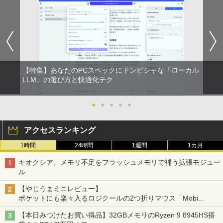
スーパーの裏でヤニ吸うふたり 9巻 (デジタル
版ビッグガンガンコミックス)
￥810
【特集】あなたのPCスペックにドンピシャな「ローカル
ONE PIECE モノクロ版 115 (ジャンプコミッ
LLM」の選び方と快適化テク
クスDIGITAL)
●
●
●
●
●
￥594
アクセスランキング
1時間
24時間
1週間
1カ月
キオクシア、メモリ不足をフラッシュメモリで補う拡張モジュー
ル
【やじうまミニレビュー】
ポケットにも楽々入るロジクールの2つ折りマウス「Mobi
Fold」。その気になるギミックとは？
【本日みつけたお買い得品】32GBメモリのRyzen 9 8945HS搭