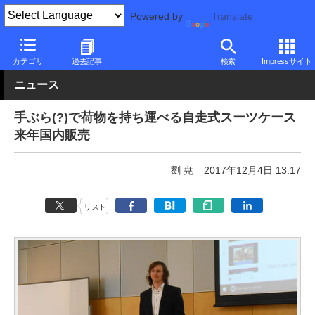
Powered by
Translate
PC Watch
半導体/周辺機器
その他
カテゴリ
過去記事
検索
Impressサイト
ニュース
手ぶら(?)で荷物を持ち運べる自走式スーツケース
来年国内販売
劉 尭
2017年12月4日 13:17
リスト