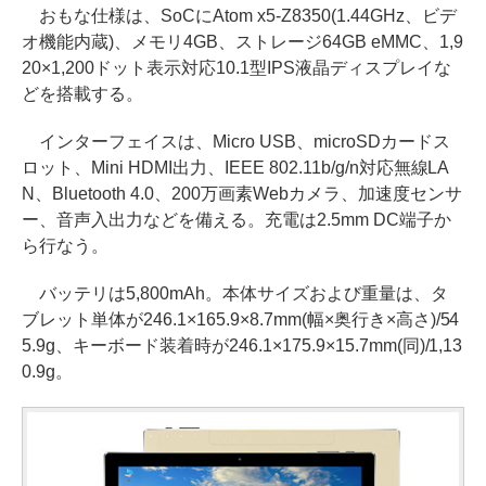
おもな仕様は、SoCにAtom x5-Z8350(1.44GHz、ビデ
オ機能内蔵)、メモリ4GB、ストレージ64GB eMMC、1,9
20×1,200ドット表示対応10.1型IPS液晶ディスプレイな
どを搭載する。
インターフェイスは、Micro USB、microSDカードス
ロット、Mini HDMI出力、IEEE 802.11b/g/n対応無線LA
N、Bluetooth 4.0、200万画素Webカメラ、加速度センサ
ー、音声入出力などを備える。充電は2.5mm DC端子か
ら行なう。
バッテリは5,800mAh。本体サイズおよび重量は、タ
ブレット単体が246.1×165.9×8.7mm(幅×奥行き×高さ)/54
5.9g、キーボード装着時が246.1×175.9×15.7mm(同)/1,13
0.9g。