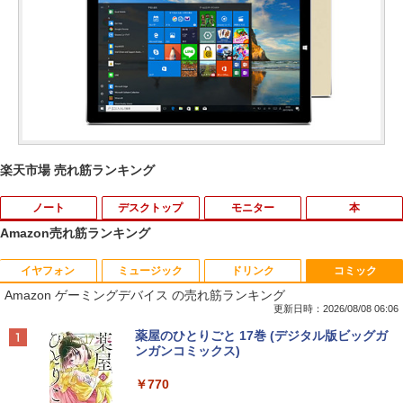
楽天市場 売れ筋ランキング
ノート
デスクトップ
モニター
本
Amazon売れ筋ランキング
イヤフォン
ミュージック
ドリンク
コミック
【期間限定破格金額！】新生活 新古品 W
中古24インチ液晶モニター PHILIPS 241
[新品]マッシュル-MASHLE- (1-18巻 全
1
1
1
Amazon ゲーミングデバイス の売れ筋ランキング
in11搭載 パソコンノートパソコンoffice
B4L【中古】
巻) 全巻セット
付き 初心者向けノートPC 初期設定済 1
更新日時：2026/08/08 06:06
5.6型 インテル高速CPU ランダムで発送
￥6,600
￥8,954
Anker Soundcore P40i オフホワイト
BRUCE WAYNE feat. Flo Milli, ATL Jacob
【Amazon.co.jp限定】 い・ろ・は・す 2L P
薬屋のひとりごと 17巻 (デジタル版ビッグガ
メモリ4GB～ 高速SSD1TB 最大 フルHD
[Explicit]
ET ラベルレス ×8本
ンガンコミックス)
Webカメラ zoom 軽量薄型 無線 型番更
￥7,990
新で在庫処分
￥250
￥1,112
￥770
フィリップス（ディスプレイ） 221S9A/
2