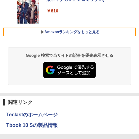
コカ・コーラ やかんの麦茶 from 爽健美茶 ラ
￥10,200
ベルレス 650mlPET×24本
￥250
￥810
￥9,240
【中古】【極軽極薄】東芝 dynabook G
Xiaomi シャオミ REDMI Buds 8 Lite ワイヤ
4
￥2,009
83 13.3型FHD(1920x1080)液晶 第11世
レスイヤホン Bluetooth 5.4 ノイズキャンセ
代Core i5/ 16GB / SSD256GB / Webカ
リング ANC 36時間再生
Pixio PX279 Wave ゲーミングモニター
5
メラ内蔵 / USB Type-C / HDMI / 無線LA
Amazonランキングをもっと見る
240Hz Fast IPS 27インチ 白 パステル ブ
N Bluetooth / Win11 Pro搭載 /Office 20
￥3,480
ルー ピンク FHD かわいい 水色 ゲーム部
24 H&B / Aランク
屋 pcモニター ディスプレイ ピクシオ
￥37,400
￥15,800
Google 検索で当サイトの記事を優先表示させる
VETESA正規店 新品 ノートパソコン セ
5
ール office付き windows11 マウスセッ
ト PC 15.6型 第12世代 Celeron N95 メ
モリ16GB SSD512GB/1TB 安い 格安 ラ
ップトップ
関連リンク
￥49,800
Teclastのホームページ
Tbook 10 Sの製品情報