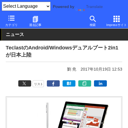
Powered by
Translate
PC Watch
パソコン/タブレット/スマートフォン
2in1
その他
カテゴリ
過去記事
検索
Impressサイト
ニュース
TeclastのAndroid/Windowsデュアルブート2in1
が日本上陸
劉 尭
2017年10月19日 12:53
リスト