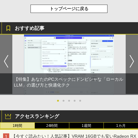
トップページに戻る
おすすめ記事
【特集】あなたのPCスペックにドンピシャな「ローカル
LLM」の選び方と快適化テク
●
●
●
●
●
アクセスランキング
1時間
24時間
1週間
1カ月
【今すぐ読みたい！人気記事】VRAM 16GBでも安いRadeon RX