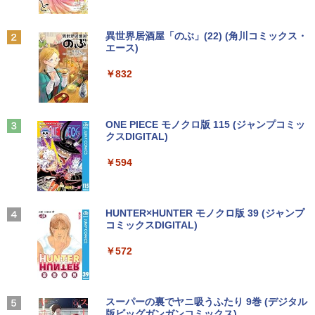
￥9,980
【楽天ブックス限定特典】今日もアゲて
11 [21.5型液晶ディスプレイ/1920×1080/
2
こ！ギャルせなちゃん(ギャルせなちゃん
HDMI、D-Sub/スピーカー：あり/5年間
ステッカー) [ ウク ]
フル保証]
Anker Soundcore P31i ブラック
BRUCE WAYNE feat. Flo Milli, ATL Jacob
by Amazon 天然水 ラベルレス 500ml ×24本
異世界居酒屋「のぶ」(22) (角川コミックス・
[Explicit]
富士山の天然水 バナジウム含有 水 ミネラル
エース)
MS限定クーポンあり! 【Win11正式対
￥1,595
￥9,980
2
ウォーター ペットボトル 静岡県産 500ミリリ
￥5,990
応】Webカメラ&テンキー付き ノートパ
ットル (Smart Basic)
￥250
￥832
ソコン 中古 パソコン メモリ 8GB 最大3
2GB 新品 SSD 256GB 高性能 第8世代 C
￥1,380
ore i5搭載 DVD 中古ノートパソコン Win
パンク・ガーデニング宣言 エコロジカル
【楽天1位！保護レザーケース付き】【タ
3
3
dows11 Pro 店長オススメ おまかせ 15.6
で型破りな庭園論 [ エリック・ルノワー
ッチ選択】 モバイルモニター 15.6インチ
型 無線LAN office付き 2026 福袋 ギフト
Anker Soundcore Liberty 5 ミッドナイトブ
On My Road (Stadium ver.)
ONE PIECE モノクロ版 115 (ジャンプコミッ
ル ]
ノングレア 非光沢 1080PフルHD コスパ
ラック
クスDIGITAL)
by Amazon 天然水ラベルレス 2L×9本
高画質 デュアルモニター サブモニター
￥29,800
￥250
ポータブルモニター ゲーミングモニター
￥2,640
￥14,990
￥594
￥1,117
リモートワーク IPS Tpye-C/mini HDMI
pc ミニPC iPhone対応
【新品】【楽天1位！】ノートパソコン
￥9,999
3
ゲーム オブ ファミリア-家族戦記- 1
4
新品第13世代CPU搭載ノートPC Office
【2026年アップグレード版】AOKIMI ワイヤ
On My Road (Stadium ver.)
HUNTER×HUNTER モノクロ版 39 (ジャンプ
7 【電子書籍】[ 山口 ミコト ]
付きノートパソコン 初心者向け Window
レスイヤホン bluetooth イヤホン V12 小型
コミックスDIGITAL)
by Amazon 炭酸水 ラベルレス 500ml ×24本
s11 初期設定済 Webカメラ zoom 日本語
軽量 ブルートゥースHi-Fi 最大36時間再生 ぶ
強炭酸水 ペットボトル 500ミリリットル (Sm
￥250
￥924
キーボード 14.1型 Intel Celeron メモリ
るーとゅーす コードレス ENCノイズキャン
art Basic)
￥572
Yoothi 互換品 液晶 13.3インチ HP Pavili
4
8GB SSD1TB(最大) 大容量バッテリービ
セリング 自動ペアリング Type-C充電 マイク
on Aero 13-bg 13z-bg 13-bg0000 13z-
ジネス 大学生 プレゼント 学生向け
付き 防水 タッチ式音量調整 スポーツ/通勤/通
￥1,625
bg000 13-bg0xxx 13z-bg0xx 対応 1920
学/WEB会議(ホワイト)
x1200 WUXGA IPS LED LCD 液晶ディ
￥29,800
スプレイ 修理交換用液晶パネル
BUGS LIFE
スーパーの裏でヤニ吸うふたり 9巻 (デジタル
[新品]新装版 動物のお医者さん (1-12巻
5
￥1,964
版ビッグガンガンコミックス)
全巻) 全巻セット