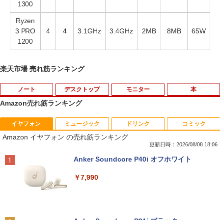
1300
Ryzen
3 PRO
4
4
3.1GHz
3.4GHz
2MB
8MB
65W
1200
楽天市場 売れ筋ランキング
ノート
デスクトップ
モニター
本
Amazon売れ筋ランキング
イヤフォン
ミュージック
ドリンク
コミック
【★最大100%ポイント】【Windows X
モニター台 ラック ヴィト 【玄関先迄納
宇宙兄弟（43） （モーニング KC） [
1
1
1
Amazon イヤフォン の売れ筋ランキング
P 搭載】大手メーカー おまかせ ノートパ
品】 ニトリ
小山 宙哉 ]
ソコン/Celeron Core2/メモリ:4GB/SSD:
更新日時：2026/08/08 18:06
128GB/15.6インチ 大画面/DVD/新品 マ
￥1,790
￥891
Anker Soundcore P40i オフホワイト
ウス 付き/中古ノートPC 中古ノートパソ
コン パソコン 中古パソコン
￥7,990
￥9,999
DELL デル E1913S LED液晶モニター 19
【予約商品】 日曜劇場『VIVANT』トレ
2
2
インチ スクエア ブラック 1280 x 1024 S
ジャーボックス 講談社
XGA TNパネル LEDバックライト付 非光