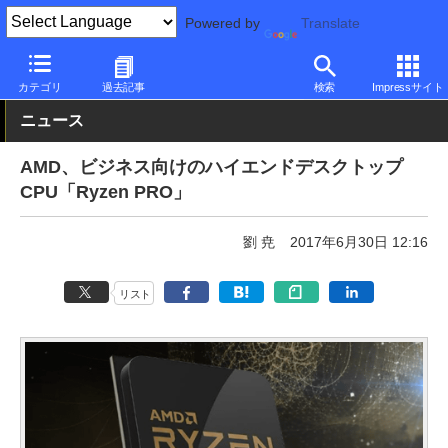
Powered by
Translate
PC Watch
半導体/周辺機器
CPU
AMD
カテゴリ
過去記事
検索
Impressサイト
ニュース
AMD、ビジネス向けのハイエンドデスクトップ
CPU「Ryzen PRO」
劉 尭
2017年6月30日 12:16
リスト