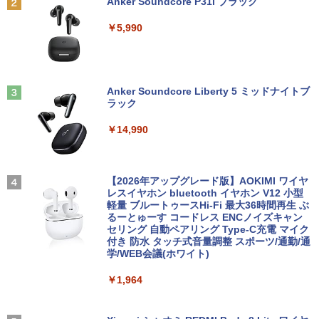
Anker Soundcore P31i ブラック
沢 ノングレア 液晶ディスプレイ VGA
＼★最大2555円OFFクーポン★／【内蔵
￥28,970
2
【中古】
テンキー搭載】中古ノートパソコン 中古
￥5,990
パソコン 東芝 TOSHIBA 第6世代 Core i3
メモリ 4GB 新品SSD 256GB 15.6インチ
￥2,800
USB3.0 HDMI端子 Bluetooth DVD WIFI
Office2付き Windows11 オフィス 中古P
杖と剣のウィストリア（16） 【電子書
3
C 中古ノートPC
籍】[ 大森藤ノ ]
Anker Soundcore Liberty 5 ミッドナイトブ
R291-DELL P2419H 23.8インチ 液晶モ
3
ラック
￥12,555
ニタ 1点 フルHD(1920x1080) 表面処理:
￥594
ノングレア(非光沢) HDMIx1/D-Subx1/Di
￥14,990
splayPortx1 ★送料無料★【中古動作
品】
【期間限定破格金額！】新生活 新古品 W
3
in11搭載 パソコンノートパソコンoffice
￥6,980
[新品][全巻収納ダンボール本棚付]◆特典
4
付き 初心者向けノートPC 初期設定済 1
【2026年アップグレード版】AOKIMI ワイヤ
あり◆魔入りました!入間くん (1-49巻 最
5.6型 インテル高速CPU ランダムで発送
レスイヤホン bluetooth イヤホン V12 小型
新刊)[オリジナル缶バッジ付] 全巻セット
メモリ4GB～ 高速SSD1TB 最大 フルHD
軽量 ブルートゥースHi-Fi 最大36時間再生 ぶ
Webカメラ zoom 軽量薄型 無線 型番更
るーとゅーす コードレス ENCノイズキャン
￥30,906
【楽天1位 10.5/11インチ 小型 軽量】モ
4
新で在庫処分
セリング 自動ペアリング Type-C充電 マイク
バイルモニター 10.5インチ 11インチ フ
付き 防水 タッチ式音量調整 スポーツ/通勤/通
ルHD 1080P 100%sRGB 400cd/m? 光沢
学/WEB会議(ホワイト)
￥12,980
IPS パネル 色鮮やか 265g 超軽量 Type-
C対応 miniHDMI モニター 持ち運び サブ
ちいかわ なんか小さくてかわいいやつ
5
￥1,964
ディスプレイ ミニPC対応 3年保証 EVICI
（7）なんか飛び出ていろいろ貼れるフォ
V
トアルバム付き特装版 （講談社キャラク
【★最大100%ポイント】【Windows11
ターズA） [ ナガノ ]
4
正式対応 × テンキー】富士通 LIFEBOO
￥10,999