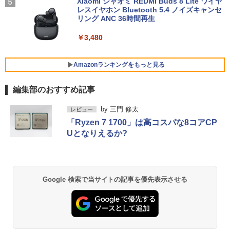
Xiaomi シャオミ REDMI Buds 8 Lite ワイヤ
K A579/第8世代 Core i3/メモリ:4GB/8G
レスイヤホン Bluetooth 5.4 ノイズキャンセ
￥3,630
B/16GB/SSD:128GB/256GB/512GB/1T
リング ANC 36時間再生
B/DVD/Wi-fi/15.6型/Office/HDMI/USB3.
1/中古PC 中古ノートパソコン Windows
2026夏登場★Switch2ドック不要 モバイ
￥3,480
5
11
ル ゲーミングモニター 16インチ 144Hz /
120Hz /60Hz 2k 15.6インチ タッチパネ
￥18,800
ル 撥水加工ケース スタンド 非光沢 薄型
Amazonランキングをもっと見る
軽量 VESA ポータブル ps5/Mac/switch/
2対応 スピーカー内蔵 kksmart
編集部のおすすめ記事
中古ノートパソコン・ windows11 offic
￥11,999
5
BRUCE WAYNE feat. Flo Milli, ATL Jacob
by Amazon 天然水 ラベルレス 500ml ×24本
薬屋のひとりごと 17巻 (デジタル版ビッグガ
e付・整備済み品・富士通 LIFEBOOK U
by
三門 修太
レビュー
[Explicit]
富士山の天然水 バナジウム含有 水 ミネラル
ンガンコミックス)
938 超軽量ノートパソコン 13.3型FHD
「Ryzen 7 1700」は高コスパな8コアCP
ウォーター ペットボトル 静岡県産 500ミリリ
第7世代 Core i5 / メモリ8GB / SSD256G
Uとなりえるか?
ットル (Smart Basic)
B / Webカメラ / 初期設定不要
￥250
￥770
￥1,380
￥22,800
BRUCE WAYNE feat. Flo Milli, ATL Jacob
異世界居酒屋「のぶ」(22) (角川コミックス・
Google 検索で当サイトの記事を優先表示させる
[Explicit]
エース)
【Amazon.co.jp限定】 い・ろ・は・す 2L P
ET ラベルレス ×8本
￥250
￥832
￥1,112