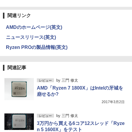
On My Road (Stadium ver.)
ONE PIECE モノクロ版 115 (ジャンプコミッ
クスDIGITAL)
by Amazon 天然水ラベルレス 2L×9本
￥250
関連リンク
￥594
￥1,117
AMDのホームページ(英文)
ニュースリリース(英文)
On My Road (Stadium ver.)
HUNTER×HUNTER モノクロ版 39 (ジャンプ
コミックスDIGITAL)
by Amazon 炭酸水 ラベルレス 500ml ×24本
Ryzen PROの製品情報(英文)
強炭酸水 ペットボトル 500ミリリットル (Sm
￥250
art Basic)
￥572
￥1,625
関連記事
BUGS LIFE
スーパーの裏でヤニ吸うふたり 9巻 (デジタル
by
三門 修太
レビュー
版ビッグガンガンコミックス)
【Amazon.co.jp限定】 伊藤園 磨かれて、澄
AMD「Ryzen 7 1800X」はIntelの牙城を
みきった日本の水 2L 8本 ラベルレス [ ケース
￥250
] [ 水 ] [ ペットボトル ] [ 箱買い ] [ ストック
￥810
崩せるか?
] [ 水分補給 ]
2017年3月2日
￥998
by
三門 修太
レビュー
3万円から買える6コア12スレッド「Ryze
n 5 1600X」をテスト