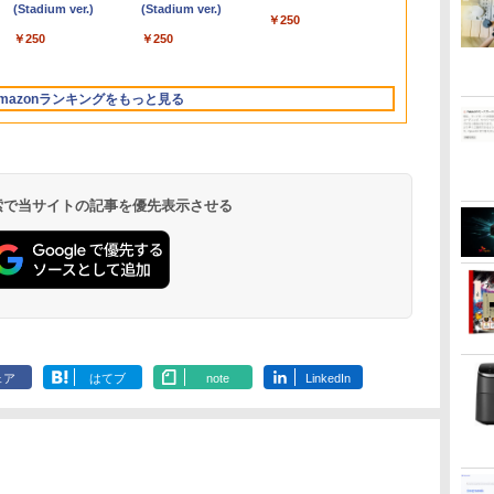
選
プ
ニ
さ
SSD128GB メモリ8GB
8GB SSD256GB
軽減 パネル 178度 広角
トレット 最大メモリ
8400T Windows11
ディスプレイ パソコン
16GB 新品SSD1TB
32GB+512GB/1TB 、
｜テンキー D
HP ProOne 60
1080P 23.8
Liberty 5 ミッドナイ
(Stadium ver.)
ード版】AOKIMI ワ
(Stadium ver.)
REDMI Buds 8 Lite ワ
タ
Core i3 第8世代
HDD500GB
高解像度目に優しいフ
16GB SSD1TB 薄型軽
Home 液晶一体型 保証
モニター PCモニター
13.3インチ HDMI搭載
64GB+2TB / ベアボー
｜Core i5 第
21.5インチ
144Hzリフ
￥250
トブラック
イヤレスイヤホン
イヤレスイヤホン
学生
ー
Microsoft Office付き
Windows11 セット購
リッカーフリー (PS5確
量 13.3インチ Office付
付 [96185]
フルハイビジョン 21イ
WEBカメラ5GWIFI
ンキット、 2.5G/Wi-Fi
モリ 8GB SSD
プパソコン
ート sRGB99%
￥250
￥250
bluetooth イヤホン
Bluetooth 5.4 ノイズ
店長
ー
Windows11 東芝
入可能 単品 NEC デス
認済み/HDMI/VGA/3年
き 最新
ンチ 液晶モニター ア
Bluetooth内蔵 中古パ
7/Bluetooth 5.4、
｜店長厳選 Le
万色 300nits
￥14,990
￥1,964
￥2,980
V12 小型軽量 ブルー
キャンセリング ANC
ー
c
dynabook D83 ノート
クトップ PC パソコン
保証)
MicrosoftOffice2024
イリスオーヤマ DT-JF
ソコン
HDMI 2.1/DP
ThinkPad 15
ブルーライト
トゥースHi-Fi 最大
36時間再生
ン
ハ
対
パソコン 中古 PC パソ
中古 おすすめ デスクト
可 Windows11ノート
* 安心延長保証対象
MicrosoftOffice2024
1.4/USB4×2、4画面出
Bluetooth W
TÜV認証 目
mazonランキングをもっと見る
36時間再生 ぶるーと
オ
D
コン 中古ノートPC 中
ップパソコン マイクロ
パソコン 中古パソコン
可 Windows11 送料無
力、Copilot対応AI PC
｜中古 パソコ
調整可能なス
ゅーす コードレス
プ
古ノート 最大
ソフトオフィス 2019
WIFI Bluetooth 中古
料 持ち運び便利
PC Word Exc
VESA
ENCノイズキャンセ
SSD512GB
PC
PC
リング 自動ペアリン
グ Type-C充電 マイ
ク付き 防水 タッチ式
 検索で当サイトの記事を優先表示させる
音量調整 スポーツ/通
勤/通学/WEB会議(ホ
ワイト)
by Amazon 天然水
ONE PIECE モノクロ
by Amazon 炭酸水
HUNTER×HUNTER
コカ・コーラ やかんの
スーパーの裏でヤニ吸
ラベルレス 2L×9本
版 115 (ジャンプコミ
ラベルレス 500ml
モノクロ版 39 (ジャ
麦茶 from 爽健美茶 ラ
うふたり 9巻 (デジタル
ックスDIGITAL)
×24本 強炭酸水 ペッ
ンプコミックス
ベルレス
版ビッグガンガンコミ
￥1,117
ェア
はてブ
note
LinkedIn
水
トボトル 500ミリリ
DIGITAL)
650mlPET×24本
ックス)
￥594
￥1,625
￥572
￥2,009
￥810
ットル (Smart
Basic)