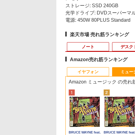
ストレージ: SSD 240GB
光学ドライブ: DVDスーパーマ
電源: 450W 80PLUS Standard
楽天市場 売れ筋ランキング
ノート
デスク
Amazon売れ筋ランキング
8
10
10
10
1
1
1
1
2
2
2
2
イヤフォン
ミュー
Amazon ミュージック の売
ラン
fice搭載】【楽天1
イト・シリーズ！
ていた仲間達にダ
【公式・メーカー直販・送料無料】デ
「新入荷」ノートパソ
ASUS エイスース 液
角川まんが学習シリー
中古ノートパソコン
中古パソコン HP Z230
Yoothi 互換品 液晶
獣医腫瘍学テキスト 第
中古ノートパソコン 
【全品最大2500円O
＼500円OFFクーポ
世界の新富裕層はな
ョン
】ノートパソコン
ター 白 21.5インチ
ョン奥地で殺され
スクトップパソコン office付き 新品
コン ThinkPad L13
晶ディスプレイ Eye
ズ 日本の歴史 全16
Dell Latitude 5320 2-
SFF Workstation CPU
15.6インチ
2版[本/雑誌] / 日本獣医
ンテル Celeron Cor
クーポン】【22イン
あり！／ モバイルモ
「オルカン・S＆
SD
第14世代CPU搭載
8インチ 100Hz
たがギフト『無限
HP OmniDesk M02-0000jp
Gen2/Gen3超軽量高性
Care [ 27型 / フル
巻+別巻5冊定番セット
in-1 5320-con 【中
Intel Xeon E3-1231v3-
NV156FHM-N41
がん学会/著 日本獣医が
i5 Windows11 Pro
液晶+新品キーボー
ター 15.6インチ 108
P500」を買わないの
ows11 Office付
0Hz ゲーミングモニ
ャ』でレベル9999
Windows11 インテル Core i5 プロセ
能大容量 第11世代
HD(1920×1080) / ワイ
[ 山本 博文 ]
古】 Dell Latitude
3.40Ghz メモリ8GB
NV156FHM-N42
ん学会獣医腫瘍科認定
Office 2024付き メ
新品無線マウスセッ
フルHD ディスプレ
20代で純資産4億円
800
,799
2
￥143,900
￥33,800
￥15,800
￥23,760
￥19,000
￥15,800
￥9,250
￥19,800
￥11,980
￥27,999
￥9,480
￥1,980
ートパソコン 初心
【1ms応答 2mm
間達を手に入れて
ッサー 16GB 1TB マウス・キーボード
Corei5 1135G7日本語キ
ド ] VA279HG
5320 2-in-1 中古ノート
SSD256GB DVDROM
NV156FHM-N43
医認定委員会/監修
リ4GB/8GB/16GB
ト】HP EliteDesk 80
VESA対応 コスパ デ
つくった超レバレッ
Anker Soundcore
BRUCE WAYNE feat.
Anker Soundcore
BRUCE WAYNE feat