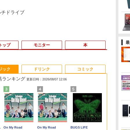
ルチドライブ
最
トップ
モニター
本
3
3
3
3
4
4
4
4
5
5
5
5
6
6
6
6
ジック
ドリンク
コミック
れ筋ランキング
更新日時：2026/08/07 12:06
イ
FF
ン
ぜ
【1500円OFFクーポ
超得10％OFF｜買い替
★Gigastone モニター
コレクション・台湾の
2026新生活 13インチ
【中古】 HP Pavilion
【公式限定2年保証】
和山やま作品4冊セッ
本日10倍！高性能第10
【★20％クーポン】
グリーンハウス 7型ワ
施設基準パーフェクト
レビュー投稿 
最新マイクロソ
【楽天1位!1,6
世界の超富裕
e
チ
ニ
ン】【タッチパネル
えならこれ!! Microsoft
21.45インチ ディスプ
モダニズム（第6巻）
超軽量 重さ約900gノ
All-in-One 24-
モニター 21.5インチ フ
ト 小冊子＆アクリルス
世代Core i7-10610Uノ
MINISFORUM AI M1
イド液晶 電子POP 取
ブック 2026年度版 [
｜MS Office 
microsoft 
OFFクーポン 8
いる「最初の
ド＆
0P
か
&WEBカメラ搭載】ノ
office付き デスクトッ
レイ PCモニター VESA
衛生と病院 [ 鈴木哲造 ]
ートパソコン HP
xa0150jp
ルhd 高画質 100Hz VA
タンド付き特装版 （ビ
ートパソコン 中古
Pro ミニPC、インテル
付金具付き ホワイト
一般社団法人日本施設
H&B 搭載｜
古 デスクト
20:00-8/11 0
作り方 [ 小原
モ
イ
を
ートパソコン 2in1 タブ
プパソコン 中古デスク
モニタ ノングレア フル
Dynabook 富士通 第
4YR08AA#ABJ SSD＆
ノングレア 非光沢 ス
ームコミックス） [ 和
Dynabook G83 超軽量
Core Ultra 5 125H /
GH-EP7F-WH
基準管理士協会 ]
トパソコン
ス 配線スッキ
Xiaomi Monit
￥24,800
￥29,800
￥9,980
￥19,800
￥25,600
￥39,640
￥9,999
￥11,000
￥27,600
￥75,999
￥10,970
￥22,000
￥29,800
￥85,999
￥12,580
￥2,200
選択
0
ュ
ジ
レットPC 13.3インチ
トップ 第8世代 メモリ
HD 75Hz ブルーライト
10世代Core i5/i7 アウ
HDD搭載 Core i5
ピーカー内蔵 3年保証
山 やま ]
約779g メモリ最大
Ultra 9 285H、
[GHEP7FWH]
Windows11 O
設定済み すぐ使え
2026 ディス
.
Anker Soundcore
On My Road
【2026年アップグレ
On My Road
Xiaomi シャオミ
BUGS LIFE