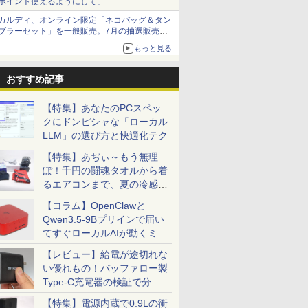
ポイント使えるようにして」
カルディ、オンライン限定「ネコバッグ＆タン
ブラーセット」を一般販売。7月の抽選販売の
当選無効分
もっと見る
おすすめ記事
【特集】あなたのPCスペッ
クにドンピシャな「ローカル
LLM」の選び方と快適化テク
【特集】あぢぃ～もう無理
ぽ！千円の闘魂タオルから着
るエアコンまで、夏の冷感グ
ッズ一挙紹介
【コラム】OpenClawと
Qwen3.5-9Bプリインで届い
てすぐローカルAIが動くミニ
PC「SER9 Pro」
【レビュー】給電が途切れな
い優れもの！バッファロー製
Type-C充電器の検証で分か
ったこと
【特集】電源内蔵で0.9Lの衝