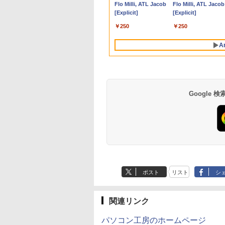
ン
 14.1型 15.6型
ル】pcモニター
ーティーメンバー
付き 1年保証 転送不可 (型
ーボード13.3型FHD高
パソコンCore i5 Win11
デスクトップ パソコン
NV156FHM-N46
可 SSD128GB/1TB
G1 SFF デスクトッ
アルモニター サブモ
投資の極意 [ 宮脇 
P40i オフホワイト
Flo Milli, ATL Jacob
P31i ブラック
Flo Milli, ATL Jacob
ョン
設定済 Webカメラ
0*1080 FHD パソコ
界に復讐＆『ざま
番:B87KWPA)
解像度16GBメモリ 新品
Pro 64bit Dell
中古 パソコン パソコン
NV156FHM-N47
択可 15.6型 テンキー
PC 第4世代Core-i7
ター ゲーミングモニ
き ]
[Explicit]
[Explicit]
 Intel Celeron
モニター 非光沢 チ
』します！【電子
SSD256GB 超軽量 カメ
Latitude 5320 2-in-1
本体 高速SSD ウインド
NV156FHM-N49 対応
ビジネス 在宅勤務 
Office付き
ー ポータブルモニタ
￥7,990
￥5,990
 i5 i7 メモリ
VESA Freesync
】
ラ/HDMI/5GWIFI/Bluetooth
中古ノートパソコン
ウズ10 Windows11 中
FullHD 1920x1080 IPS
向け 初期設定不要 
Windows11 メモリ
外付けモニター リモ
￥250
￥250
2GB 新品SSD
ーカー内蔵
Office搭載 ノートパソ
Core i5 Win11 Pro
古デスクトップ 中古pc
LED LCD 液晶ディス
おまかせ中古厳選 ノ
8GB/16GB
トワーク IPS mini p
GB 2TB 大容量バ
mart 1+1年保証
コン 中古Windows11
64bit
win10 中古デスクトッ
プレイ 修理交換用液晶
トPC ノート パソコ
SSD256GB/512GB 
ミニPC 多デバイス
A
リー ビジネス 大
送料無料
プパソコン 送料無料
パネル
中古PC 在宅ワーク 
イブリッド Wi-Fi DV
応 ブラック
 学生向け
フィス 中古
USB3.0 デスクトッ
PC 中古 PC
Google
【Amazon.co.jp限
薬屋のひとりごと 17
by Amazon 天然水
異世界居酒屋「の
定】 い・ろ・は・す
巻 (デジタル版ビッグ
ラベルレス 500ml
ぶ」(22) (角川コミッ
2L PET ラベルレス
ガンガンコミックス)
×24本 富士山の天然
クス・エース)
ポスト
リスト
シ
×8本
水 バナジウム含有 
￥1,112
￥770
￥1,380
￥832
ミネラルウォーター
ペットボトル 静岡県
産 500ミリリットル
関連リンク
(Smart Basic)
パソコン工房のホームページ