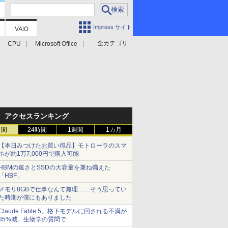
Impress サイト
全カテゴリ
CPU
Microsoft Office
アクセスランキング
時間
24時間
1週間
1カ月
【本日みつけたお買い得品】モトローラのスマ
ホが約1万7,000円で購入可能
HBMの速さとSSDの大容量を兼ね備えた
「HBF」
メモリ8GBで仕事なんて無理……そう思ってい
た時期が僕にもありました
Claude Fable 5、格下モデルに回される不満が
85%減。生物学の質問で