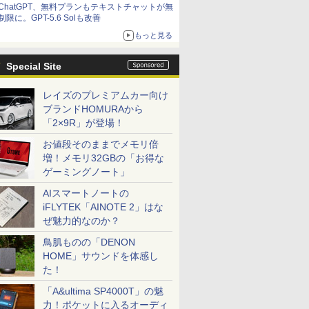
ChatGPT、無料プランもテキストチャットが無
制限に。GPT-5.6 Solも改善
もっと見る
Special Site
レイズのプレミアムカー向け
ブランドHOMURAから
「2×9R」が登場！
お値段そのままでメモリ倍
増！メモリ32GBの「お得な
ゲーミングノート」
AIスマートノートの
iFLYTEK「AINOTE 2」はな
ぜ魅力的なのか？
鳥肌ものの「DENON
HOME」サウンドを体感し
た！
「A&ultima SP4000T」の魅
力！ポケットに入るオーディ