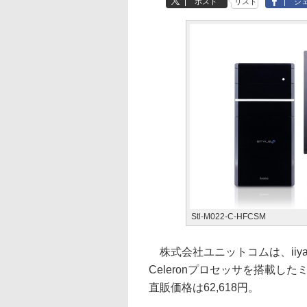
ポスト
リスト
シ
Stl-M022-C-HFCSM
株式会社ユニットコムは、iiyama
Celeronプロセッサを搭載したミ
直販価格は62,618円。