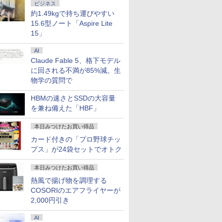
VD 搭載
0 G6 AiO Core i5 16GB
インチ
SSD1TB メモリ8GB
ーセーフ HDMI LGエ
win11pro 中古デスクトップパソコン
スレッド)
1920*1080 FHD ゲーミ
者向け 14.1型 15.6型
ベゼル】pcモニター
元パーティーメンバー
付き 1年保証 転送不可 (型
ーボード13.
ビジネス
7世代 メ
 中古 パソコン デスクトッ
レッシュレ
Core i5 第10世代
レクトロニクス PCモ
中古PC z4g4 中古ワークステーション
NVMeSSD256GB メモ
ングモニター 非光沢 VA
初期設定済 Webカメラ
1920*1080 FHD パソコ
と世界に復讐＆『ざま
番:B87KWPA)
解像度16G
約1.49kgで持ち運びやすい
 256GB
 1670
Microsoft Office付き
ニター 24MS500-B
hp 中古パソコンwindows11
リ8GB Type-C
角度調整 VESA
zoom Intel Celeron
ン モニター 非光沢 チ
ぁ！』します！【電子
SSD256G
15.6型ノート「Aspire Lite
novo
 ΔE＜1 低
Windows11 富士通
24MS500B 新品 VESA
Thunderbolt3 HDMI
Freesync
Core i5 i7 メモリ
ルト VESA Freesync
書籍】
ラ/HDMI/5G
15」
.6型
 大画面
Lifebook U9310
規格
Windows11 Office 送
pc/switch/ps4/ps5/xbox
6~32GB 新品SSD
スピーカー内蔵
Office搭
i-Fi 無線
にやさしい
office搭載 中古ノート
料無料 中古パソコン
スピーカー内蔵
128GB 2TB 大容量バ
kksmart 1+1年保証
コン 中古Wi
ン 中古
タンド
パソコン 安い ノート
AI
ッテリー ビジネス 大
送料無料
el
PC パソコン 軽量 薄型
学生 学生向け
Claude Fable 5、格下モデル
に回される不満が85%減。生
物学の質問で
HBMの速さとSSDの大容量
を兼ね備えた「HBF」
本日みつけたお買い得品
カード付きの「プロ野球チッ
プス」が24袋セットでオトク
本日みつけたお買い得品
熱風で揚げ物を調理する
COSORIのエアフライヤーが
2,000円引き
AI