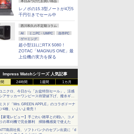
本日みつけたお買い得品
レノボの15.3型ノートが4万5
千円引きでセール中
西川和久の不定期コラム
AI
ミニPC・UMPC
自作PC
ゲーミング
超小型11LにRTX 5080！
ZOTAC「MAGNUS ONE」最
上位機の実力を探る
Impress Watchシリーズ 人気記事
時間
24時間
1週間
1カ月
ユニクロ、今日から「お盆特別セール」。涼感
シアサッカーワンピース待望値下げ、撥水ギア
ショーツは1990円に
ミスド「Mrs. GREEN APPLE」のコラボドーナ
ツ4種、いよいよ発売！
【家電レビュー】手ごわい雑草との戦い、コメ
リの草刈機で完全勝利 掃除機感覚で使えた
NTT島田社長、ソフトバンクのセブン出資に「d