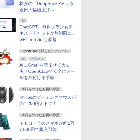
格安の「DeepSeek API」が
近日大幅値上げへ
AI
ChatGPT、無料プランもテ
キストチャットが無制限に。
GPT-5.6 Solも改善
OpenClawで試したいアレコレ
AI
ビジネス
AIにGmailを読ませて大丈
夫？OpenClawで安全にメー
ルを片付ける手順
本日みつけたお買い得品
Philipsのゲーミングマウスが
約1,200円オトク！
本日みつけたお買い得品
モトローラのスマホが約1万
7,000円で購入可能