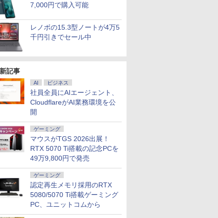
7,000円で購入可能
レノボの15.3型ノートが4万5
千円引きでセール中
新記事
AI
ビジネス
社員全員にAIエージェント、
CloudflareがAI業務環境を公
7
7
7
7
8
8
8
9
9
9
8
10
10
10
開
ゲーミング
マウスがTGS 2026出展！
RTX 5070 Ti搭載の記念PCを
49万9,800円で発売
ゲーミング
5年保証
フトオフィス2024付き
00円
層がして
【ポイント5倍&1500
【リフレッシュレート
[新品]ブルーロック (1-
【エントリーでポイント10倍】 Aラン
ノートパソコン IRカメ
新発売 [1+1年保証] モニ
【3千円以上送料無料】
【Office搭載】【楽天1
ホワイト・シリーズ！
信じていた仲間達にダ
【公式・メーカー直販・送
「新入荷」
ASUS エ
角川まんが
認定再生メモリ採用のRTX
2024
office付き 中古パソコン 中
/4
1億円」の
円OFFクーポン】【フ
100Hz】LG モニター
39巻 最新刊) 全巻セッ
ク 良品 HP Z4 G4 ワークステーション
ラ顔認証 Panasonic
ター 100Hz 21.5インチ
古川優香が本気で作っ
位！】ノートパソコン
モニター 白 21.5インチ
ンジョン奥地で殺され
スクトップパソコン offic
コン ThinkP
晶ディスプレ
ズ 日本の
中古ノー
ップパソコン 最新オフィ
1:59】
 正徳 ]
ルHD&WEBカメラ】
23.8インチ フルHD
ト
Xeon W-2223 メモリ32GB NVMe SSD
Let's note CF-LV8 14
23.8インチ 27インチ pc
た!ショルダーバッグ
新品 第14世代CPU搭載
23.8インチ 100Hz
かけたがギフト『無限
HP OmniDesk M02-0000j
Gen2/Ge
Care [ 27
巻+別巻5
5080/5070 Ti搭載ゲーミング
リ 一体型 第10世代 初期
or A24i
ノートパソコン 中古
IPS 液晶モニター ブル
512GB NVIDIA RTX A2000 GDDR6
型フルHD 8世代Core
モニター 1ms応答 パソ
Windows11 Office付
200Hz ゲーミングモニ
ガチャ』でレベル9999
Windows11 インテル Cor
能大容量 第
HD(1920×1
[ 山本 博文
PC、ユニットコムから
￥29,800
￥11,440
￥22,836
￥121,000
￥24,200
￥11,999
￥5,489
￥33,800
￥12,799
￥792
￥143,900
￥33,800
￥15,800
￥23,760
ffice付
る Windows11 Pro
プレイ
パソコン 13.3インチ
ーライト低減 フリッカ
12GB Windows11 Pro 4コア
i5-8365U vPro(4コア/8
コン モニター
きノートパソコン 初心
ター【1ms応答 2mm
の仲間達を手に入れて
ッサー 16GB 1TB マウ
Corei5 1
ド ] VA2