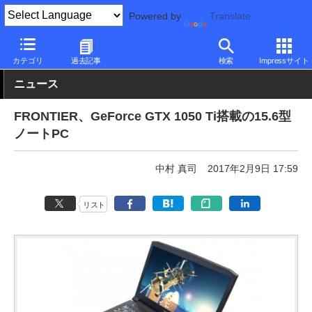
Powered by
Translate
PC Watch
パソコン/タブレット/スマートフォン
ゲーミングノー
カテゴリ
過去記事
検索
Impressサイト
ニュース
FRONTIER、GeForce GTX 1050 Ti搭載の15.6型
ノートPC
中村 真司
2017年2月9日 17:59
リスト