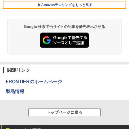
3GHz 16GB 128GB(SSD)+500GB(HDD)
アースドリームス 厳選おまかせモニター
5
Amazonランキングをもっと見る
Quadro K600 DVD+-RW Windows7 Pro
21.5型〜27型ワイド 【HDMI対応 / FULL
￥30,800
64bit 難有 【中古】【20260325】
￥3,480
HD解像度】 大手メーカー液晶 (Dell/HP/
NEC等) テレワーク デュアルモニター S
witch PS4 PS5対応 【整備済み中古品】
￥24,000
Google 検索で当サイトの記事を優先表示させる
【★最大100%ポイント】【Office 2024
5
￥6,470
H&B 付き】Panasonic Let's note CF-S
V/第10世代 Core i5/メモリ:8GB 16GB/
M.2 SSD:256GB/512GB/1TB/12.1型/WU
XGA/WEBカメラ/HDMI/Wi-Fi/Bluetoot
h/中古PC 中古ノートパソコン Windows
11 Win11正式対応
￥30,800
関連リンク
FRONTIERのホームページ
製品情報
トップページに戻る