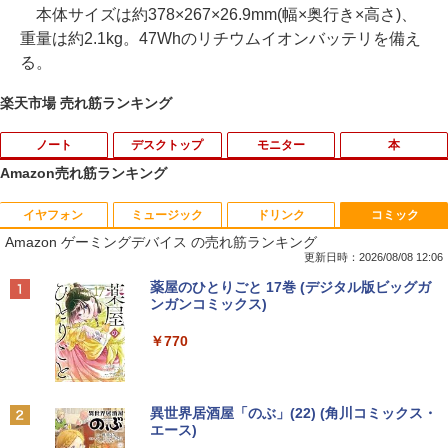
本体サイズは約378×267×26.9mm(幅×奥行き×高さ)、
重量は約2.1kg。47Whのリチウムイオンバッテリを備え
る。
楽天市場 売れ筋ランキング
ノート
デスクトップ
モニター
本
Amazon売れ筋ランキング
イヤフォン
ミュージック
ドリンク
コミック
バッファロー HD-LE4U3-BB USB3.2(Ge
【★最大100%ポイント】おまかせ 中古
HP ProDisplay P19A 19インチ スクエア
【予約商品】嘘喰い コミック 全巻セット
1
1
1
1
Amazon ゲーミングデバイス の売れ筋ランキング
n.1)対応外付けHDD 4TB ブラック
パソコン Windows XP Celeron or Core
ブラック LED液晶モニター 薄型 ノング
（全49巻セット・完結）迫稔雄 「透明カ
2 メモリ 4GB HDD 250GB DVDドライブ
レア 液晶ディスプレイ 1280x1024 SXG
バー付」
更新日時：2026/08/08 12:06
搭載 リフレッシュPC デスクトップ 中古
A TNパネル VGA/VESA準拠 【中古】
￥21,250
Anker Soundcore P40i オフホワイト
BRUCE WAYNE feat. Flo Milli, ATL Jacob
by Amazon 天然水 ラベルレス 500ml ×24本
薬屋のひとりごと 17巻 (デジタル版ビッグガ
安心保証 初期設定不要
￥23,080
[Explicit]
富士山の天然水 バナジウム含有 水 ミネラル
ンガンコミックス)
￥2,800
ウォーター ペットボトル 静岡県産 500ミリリ
￥7,990
￥9,980
ットル (Smart Basic)
￥250
￥770
本日10倍！高性能第10世代Core i7-1061
【3千円以上送料無料】日本の歴史 角川
2
2
￥1,380
0Uノートパソコン 中古 Dynabook G83
【中古良品】【安心保証】PHILIPS 223V
まんが学習シリーズ 16巻+別巻5冊定番セ
2
超軽量約779g メモリ最大16GB 新品SSD
【中古】純正ATI Apple Radeon HD 577
5L 21.5 インチフル HD 液晶モニター HD
ット 21巻セット／山本博文
2
Anker Soundcore P31i ブラック
BRUCE WAYNE feat. Flo Milli, ATL Jacob
異世界居酒屋「のぶ」(22) (角川コミックス・
1TB 13.3インチ HDMI搭載 WEBカメラ5
0 1GB ビデオカード Mac Pro デスクト
MI VGA 入力 角度調整可能
[Explicit]
エース)
【Amazon.co.jp限定】 い・ろ・は・す 2L P
GWIFI Bluetooth内蔵 中古パソコン Mic
ップ 102C0160200
￥23,760