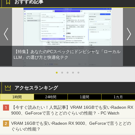
おすすめ記事
【特集】あなたのPCスペックにドンピシャな「ローカル
LLM」の選び方と快適化テク
●
●
●
●
●
アクセスランキング
1時間
24時間
1週間
1カ月
【今すぐ読みたい！人気記事】VRAM 16GBでも安いRadeon RX
9000、GeForceで言うとどのぐらいの性能？ - PC Watch
VRAM 16GBでも安いRadeon RX 9000、GeForceで言うとどの
ぐらいの性能？