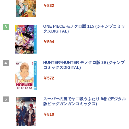
ET ラベルレス ×8本
￥5,990
rosoftOffice2024可 Windows11 送料無
￥4,200
￥250
￥832
料 持ち運び便利
￥15,007
￥1,112
￥27,600
角川まんが学習シリーズ 日本の歴史
3
IODATA 液晶モニター LCD-MF224EDW
全16巻+別巻5冊定番セット [ 山本 博文
3
Anker Soundcore Liberty 5 ミッドナイトブ
On My Road (Stadium ver.)
ONE PIECE モノクロ版 115 (ジャンプコミッ
Windows11 中古パソコン EPSON エプ
21.5インチワイド ホワイト LCD LEDバ
]
3
ラック
クスDIGITAL)
by Amazon 天然水ラベルレス 2L×9本
ソン Endeavor ST20E Celeron N3160
ックライト フルHD（1920x1080） 16:9
￥250
NEC LAVIE ラビィ 整備済 NS150N / 100
メモリ8GB HDD500GB 18.5インチ ディ
ADSカラーパネル 非光沢 ノングレア HD
3
￥23,760
￥14,990
￥594
N CPU 高速 SSD 第8世代 白 Windows1
￥1,117
スプレイ マウス キーボード WPS Office
MI VGA DVI VESA準拠 ディスプレイ PS
1 対応 国内メーカー 薄型メモリ 8GB W
付き オフィス デスクトップ 90日保証
4 switch 対応 スイッチ 【中古】
EBカメラ テンキー DVD書込 OFFICE付
【中古】
き ブルートゥース 設定済み 無線LAN 大
￥4,600
ダービースタリオン2 最速ガイドブック
4
画面 15.6 ノートPC ラビ 中古 ノートパ
【2026年アップグレード版】AOKIMI ワイヤ
On My Road (Stadium ver.)
HUNTER×HUNTER モノクロ版 39 (ジャンプ
￥17,600
（カドカワゲームムック） [ KADOKAW
ソコン 送料込
レスイヤホン bluetooth イヤホン V12 小型
コミックスDIGITAL)
by Amazon 炭酸水 ラベルレス 500ml ×24本
A Game Linkage ]
軽量 ブルートゥースHi-Fi 最大36時間再生 ぶ
強炭酸水 ペットボトル 500ミリリットル (Sm
￥250
るーとゅーす コードレス ENCノイズキャン
￥29,999
art Basic)
￥572
NEC AS223WM 液晶モニター 21.5イン
￥2,420
4
セリング 自動ペアリング Type-C充電 マイク
【中古】Dospara◆デスクトップPC/Cor
チワイド 白 ホワイト 1920×1080 （フル
4
付き 防水 タッチ式音量調整 スポーツ/通勤/通
￥1,625
e i5/16GB/2019年/HB//【パソコン】
HD）TN 白色LEDバックライト ミニ D-s
学/WEB会議(ホワイト)
ub VGA HDMI ディスプレイ PS4 switch
＼11日まで限定価格／【楽天1位】ノー
対応 スイッチ 【中古】
BUGS LIFE
スーパーの裏でヤニ吸うふたり 9巻 (デジタル
4
￥22,660
ハリー・ポッターシリーズ全巻セット
5
￥1,964
トパソコン 新品 福袋 6点セット Intel Pe
版ビッグガンガンコミックス)
コカ・コーラ やかんの麦茶 from 爽健美茶 ラ
（全7巻・計11冊） [ J．K．ローリング ]
ntium GOLD 6500Y メモリ12GB SSD25
￥5,200
ベルレス 650mlPET×24本
￥250
6GB Windows11 WPS Office付き 初期
￥810
￥27,830
設定済み 15.6インチ フルHD ノートPC
Xiaomi シャオミ REDMI Buds 8 Lite ワイヤ
￥2,009
初心者 学生 在宅ワーク テンキー Wi-Fi
レスイヤホン Bluetooth 5.4 ノイズキャンセ
hp Z420 Workstation Xeon E5-1660 3.
5
Bluetooth HDMI 日本語キーボード 安い
リング ANC 36時間再生