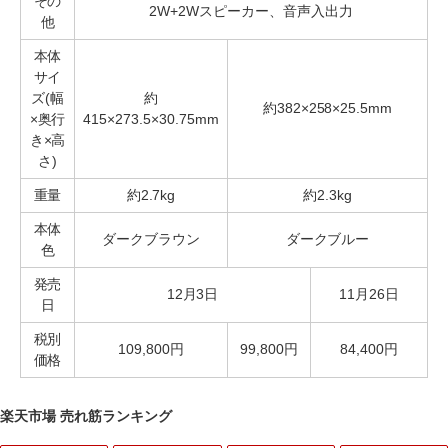
その
2W+2Wスピーカー、音声入出力
他
本体
サイ
ズ(幅
約
約382×258×25.5mm
×奥行
415×273.5×30.75mm
き×高
さ)
重量
約2.7kg
約2.3kg
本体
ダークブラウン
ダークブルー
色
発売
12月3日
11月26日
日
税別
109,800円
99,800円
84,400円
価格
楽天市場 売れ筋ランキング