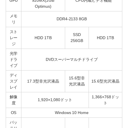
GPU
920MX(2GB
CPU内蔵ビデオ機能
Optimus)
メモ
DDR4-2133 8GB
リ
スト
SSD
レー
HDD 1TB
HDD 1TB
256GB
ジ
光学
ドラ
DVDスーパーマルチドライブ
イブ
ディ
15.6型非
スプ
17.3型非光沢液晶
15.6型光沢液晶
光沢液晶
レイ
解像
1,366×768ドッ
1,920×1,080ドット
度
ト
OS
Windows 10 Home
バッ