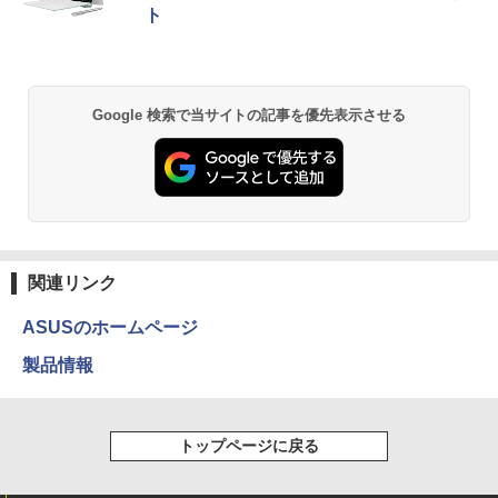
ト
ットル (Smart Basic)
￥770
中古ノートパソコン・ windows11 offic
￥11,999
5
e付・整備済み品・富士通 LIFEBOOK U
￥1,380
938 超軽量ノートパソコン 13.3型FHD
第7世代 Core i5 / メモリ8GB / SSD256G
B / Webカメラ / 初期設定不要
異世界居酒屋「のぶ」(22) (角川コミックス・
Google 検索で当サイトの記事を優先表示させる
エース)
【Amazon.co.jp限定】 い・ろ・は・す 2L P
ET ラベルレス ×8本
￥22,800
￥832
￥1,112
ONE PIECE モノクロ版 115 (ジャンプコミッ
クスDIGITAL)
by Amazon 天然水ラベルレス 2L×9本
関連リンク
￥594
￥1,117
ASUSのホームページ
製品情報
HUNTER×HUNTER モノクロ版 39 (ジャンプ
コミックスDIGITAL)
by Amazon 炭酸水 ラベルレス 500ml ×24本
強炭酸水 ペットボトル 500ミリリットル (Sm
art Basic)
￥572
トップページに戻る
￥1,625