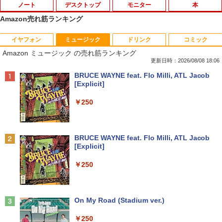
ノート
デスクトップ
モニター
本
Amazon売れ筋ランキング
イヤフォン
ミュージック
ドリンク
コミック
【★最大100%ポイント】【Windows X
モニター台 ラック ヴィト 【玄関先迄納
宇宙兄弟（43） （モーニング KC） [
1
1
1
Amazon ミュージック の売れ筋ランキング
P 搭載】大手メーカー おまかせ ノートパ
品】 ニトリ
小山 宙哉 ]
ソコン/Celeron Core2/メモリ:4GB/SSD:
更新日時：2026/08/08 18:06
128GB/15.6インチ 大画面/DVD/新品 マ
￥1,790
￥891
Anker Soundcore P40i オフホワイト
BRUCE WAYNE feat. Flo Milli, ATL Jacob
ウス 付き/中古ノートPC 中古ノートパソ
[Explicit]
コン パソコン 中古パソコン
￥7,990
￥250
￥9,999
DELL デル E1913S LED液晶モニター 19
【予約商品】 日曜劇場『VIVANT』トレ
2
2
インチ スクエア ブラック 1280 x 1024 S
ジャーボックス 講談社
XGA TNパネル LEDバックライト付 非光
Anker Soundcore P31i ブラック
BRUCE WAYNE feat. Flo Milli, ATL Jacob
沢 ノングレア 液晶ディスプレイ VGA
＼★最大2555円OFFクーポン★／【内蔵
￥28,970
2
[Explicit]
【中古】
テンキー搭載】中古ノートパソコン 中古
￥5,990
パソコン 東芝 TOSHIBA 第6世代 Core i3
￥250
メモリ 4GB 新品SSD 256GB 15.6インチ
￥2,800
USB3.0 HDMI端子 Bluetooth DVD WIFI
Office2付き Windows11 オフィス 中古P
杖と剣のウィストリア（16） 【電子書
3
C 中古ノートPC
籍】[ 大森藤ノ ]
Anker Soundcore Liberty 5 ミッドナイトブ
On My Road (Stadium ver.)
R291-DELL P2419H 23.8インチ 液晶モ
3
ラック
￥12,555
ニタ 1点 フルHD(1920x1080) 表面処理:
￥594
￥250
ノングレア(非光沢) HDMIx1/D-Subx1/Di