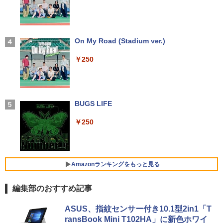
￥14,990
splayPortx1 ★送料無料★【中古動作
品】
【期間限定破格金額！】新生活 新古品 W
3
in11搭載 パソコンノートパソコンoffice
￥6,980
[新品][全巻収納ダンボール本棚付]◆特典
4
付き 初心者向けノートPC 初期設定済 1
【2026年アップグレード版】AOKIMI ワイヤ
On My Road (Stadium ver.)
あり◆魔入りました!入間くん (1-49巻 最
5.6型 インテル高速CPU ランダムで発送
レスイヤホン bluetooth イヤホン V12 小型
新刊)[オリジナル缶バッジ付] 全巻セット
メモリ4GB～ 高速SSD1TB 最大 フルHD
軽量 ブルートゥースHi-Fi 最大36時間再生 ぶ
￥250
Webカメラ zoom 軽量薄型 無線 型番更
るーとゅーす コードレス ENCノイズキャン
￥30,906
【楽天1位 10.5/11インチ 小型 軽量】モ
4
新で在庫処分
セリング 自動ペアリング Type-C充電 マイク
バイルモニター 10.5インチ 11インチ フ
付き 防水 タッチ式音量調整 スポーツ/通勤/通
ルHD 1080P 100%sRGB 400cd/m? 光沢
学/WEB会議(ホワイト)
￥12,980
IPS パネル 色鮮やか 265g 超軽量 Type-
C対応 miniHDMI モニター 持ち運び サブ
BUGS LIFE
ちいかわ なんか小さくてかわいいやつ
5
￥1,964
ディスプレイ ミニPC対応 3年保証 EVICI
（7）なんか飛び出ていろいろ貼れるフォ
V
トアルバム付き特装版 （講談社キャラク
￥250
【★最大100%ポイント】【Windows11
ターズA） [ ナガノ ]
4
正式対応 × テンキー】富士通 LIFEBOO
￥10,999
Xiaomi シャオミ REDMI Buds 8 Lite ワイヤ
K A579/第8世代 Core i3/メモリ:4GB/8G
レスイヤホン Bluetooth 5.4 ノイズキャンセ
￥3,630
B/16GB/SSD:128GB/256GB/512GB/1T
リング ANC 36時間再生
B/DVD/Wi-fi/15.6型/Office/HDMI/USB3.
Amazonランキングをもっと見る
1/中古PC 中古ノートパソコン Windows
2026夏登場★Switch2ドック不要 モバイ
￥3,480
5
11
ル ゲーミングモニター 16インチ 144Hz /
編集部のおすすめ記事
120Hz /60Hz 2k 15.6インチ タッチパネ
￥18,800
ル 撥水加工ケース スタンド 非光沢 薄型
by Amazon 天然水 ラベルレス 500ml ×24本
薬屋のひとりごと 17巻 (デジタル版ビッグガ
軽量 VESA ポータブル ps5/Mac/switch/
ASUS、指紋センサー付き10.1型2in1「T
富士山の天然水 バナジウム含有 水 ミネラル
ンガンコミックス)
2対応 スピーカー内蔵 kksmart
ransBook Mini T102HA」に新色ホワイ
ウォーター ペットボトル 静岡県産 500ミリリ