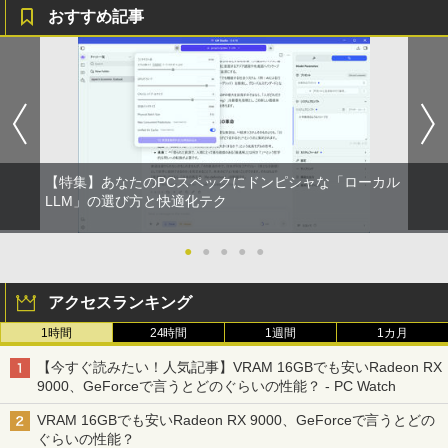
おすすめ記事
スーパーの裏でヤニ吸うふたり 9巻 (デジタル
版ビッグガンガンコミックス)
【Amazon.co.jp限定】 伊藤園 磨かれて、澄
みきった日本の水 2L 8本 ラベルレス [ ケース
] [ 水 ] [ ペットボトル ] [ 箱買い ] [ ストック
￥810
] [ 水分補給 ]
￥998
【特集】あなたのPCスペックにドンピシャな「ローカル
LLM」の選び方と快適化テク
●
●
●
●
●
アクセスランキング
1時間
24時間
1週間
1カ月
【今すぐ読みたい！人気記事】VRAM 16GBでも安いRadeon RX
9000、GeForceで言うとどのぐらいの性能？ - PC Watch
VRAM 16GBでも安いRadeon RX 9000、GeForceで言うとどの
ぐらいの性能？