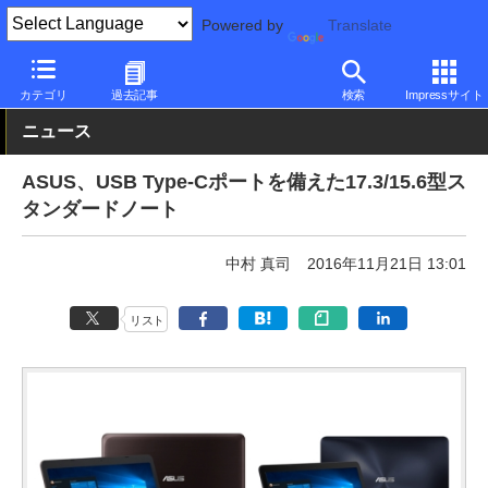
Powered by
Translate
PC Watch
パソコン/タブレット/スマートフォン
ノートパソコン
カテゴリ
過去記事
検索
Impressサイト
ニュース
ASUS、USB Type-Cポートを備えた17.3/15.6型ス
タンダードノート
中村 真司
2016年11月21日 13:01
リスト