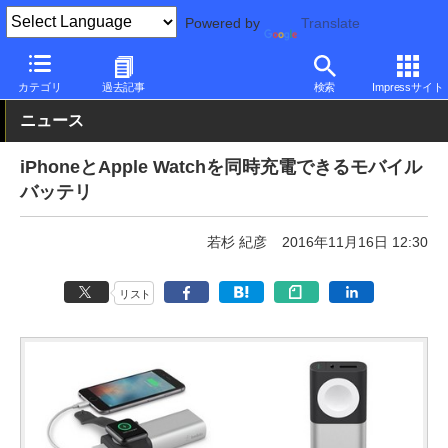
Powered by
Translate
PC Watch
半導体/周辺機器
アクセサリ
モバイルバッテリ
カテゴリ
過去記事
検索
Impressサイト
ニュース
iPhoneとApple Watchを同時充電できるモバイル
バッテリ
若杉 紀彦
2016年11月16日 12:30
リスト