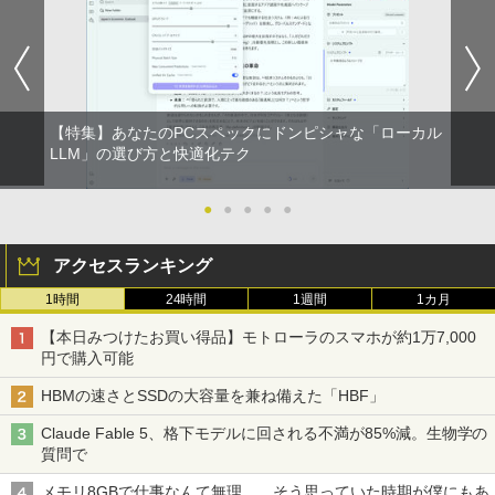
【特集】あなたのPCスペックにドンピシャな「ローカル
LLM」の選び方と快適化テク
●
●
●
●
●
アクセスランキング
1時間
24時間
1週間
1カ月
【本日みつけたお買い得品】モトローラのスマホが約1万7,000
円で購入可能
HBMの速さとSSDの大容量を兼ね備えた「HBF」
Claude Fable 5、格下モデルに回される不満が85%減。生物学の
質問で
メモリ8GBで仕事なんて無理……そう思っていた時期が僕にもあ