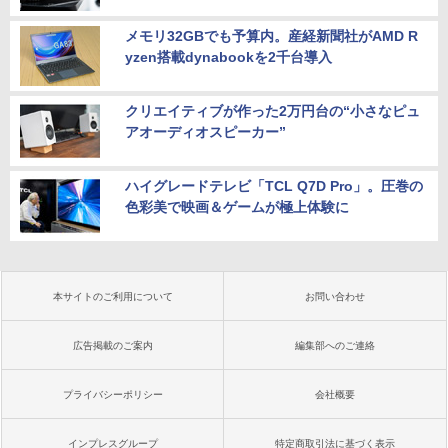
メモリ32GBでも予算内。産経新聞社がAMD R
yzen搭載dynabookを2千台導入
クリエイティブが作った2万円台の“小さなピュ
アオーディオスピーカー”
ハイグレードテレビ「TCL Q7D Pro」。圧巻の
色彩美で映画＆ゲームが極上体験に
本サイトのご利用について
お問い合わせ
広告掲載のご案内
編集部へのご連絡
プライバシーポリシー
会社概要
インプレスグループ
特定商取引法に基づく表示