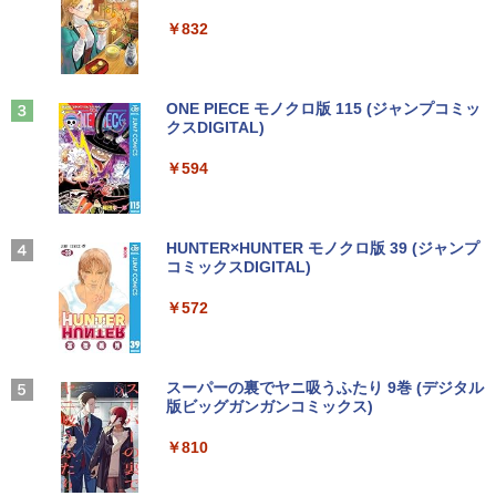
ウォーター ペットボトル 静岡県産 500ミリリ
￥5,990
祝い 知育玩具 英語教育
付き Panasonic Let's note CF-NX3 第4
Hz | MEM:8GB | SSD:256GB(新品) | DV
24インチ IPS 内蔵スピーカーディスプレ
ットル (Smart Basic)
￥250
￥832
世代 Core i5 メモリ8GB 高速SSD256GB
Dマルチ | Win11Pro64bit
イ100Hz FHD 1080P VGA ブルーライト
12.1インチ Bluetoot WEBカメラ Wi-Fi
軽減 フリッカーフリー VESA対応 フレー
￥5,478
￥1,380
HDMI 初期設定済み 送料無料 90日保証
ムレス HDMI1.4／DP／VGAコントラス
￥15,000
ト1000:1 チルト調節可 ビジネス用 【送
料無料】pcモニター (ケーブル付）
Anker Soundcore Liberty 5 ミッドナイトブ
見知らぬ糸
ONE PIECE モノクロ版 115 (ジャンプコミッ
￥9,800
ラック
クスDIGITAL)
by Amazon 天然水ラベルレス 2L×9本
[11月中旬より発送予定][新品]角川まんが
3
￥10,980
￥250
学習シリーズ 日本の歴史 5大特典つき全
【エントリーでポイント100％還元のチ
3
￥14,990
￥594
16巻+別巻5冊セット[入荷予約]
￥1,117
ャンス】GMKtec G5S ミニpc 【Intel N
中古パソコン | Lenovo | ThinkPad L57
5095 DDR5 8GB 128GB SSD】mini pc
3
0 | Windows11 | ノートPC | 一年保証 |
Windows11 Pro 超軽量 4コア/4スレッド
￥23,760
第7世代 | Core i5 7200U 2.5(～最大3.1)
2.9GHz ミニパソコン M.2 2242 SATA WI
【お買い物マラソ開催中！P最大31.5%還
3
GHz | MEM:8GB | HDD:500GB | DVDマ
FI6 Bluetooth5.2 4K 2画面出力 デスク
元】5年保証/Type-C/100Hz 24インチ モ
【2026年アップグレード版】AOKIMI ワイヤ
On My Road (Stadium ver.)
HUNTER×HUNTER モノクロ版 39 (ジャンプ
ルチ | 無線LAN:あり | テンキー | Win11P
トップPC NucBox みにpc 省エネ オフィ
ニター USB-C IPSパネル スピーカー内蔵
レスイヤホン bluetooth イヤホン V12 小型
コミックスDIGITAL)
by Amazon 炭酸水 ラベルレス 500ml ×24本
ro64Bit | ACアダプター付属
ス
HDR10 Adaptive Sync VESA対応 チル
軽量 ブルートゥースHi-Fi 最大36時間再生 ぶ
強炭酸水 ペットボトル 500ミリリットル (Sm
￥250
角川まんが学習シリーズ 日本の歴史
4
ト調整可 オフィス用PCモニター フレー
るーとゅーす コードレス ENCノイズキャン
art Basic)
￥572
全16巻+別巻5冊定番セット [ 山本 博文
ムレス Type-C/HDMIポート 高画質 FHD
セリング 自動ペアリング Type-C充電 マイク
￥9,980
￥46,248
]
フルHD 液晶モニター Minifire MF24X3C
付き 防水 タッチ式音量調整 スポーツ/通勤/通
￥1,625
学/WEB会議(ホワイト)
￥23,760
￥11,999
On My Road (Stadium ver.)
スーパーの裏でヤニ吸うふたり 9巻 (デジタル
￥1,964
【期間限定 ポイント10倍】Lenovo Idea
Office2024付き デスクトップPC デスク
版ビッグガンガンコミックス)
コカ・コーラ やかんの麦茶 from 爽健美茶 ラ
4
4
Pad D330 10.1型 2-in-1 タブレットPC／
トップ パソコン ビジネス 第14世代 core
ベルレス 650mlPET×24本
￥250
着脱式キーボード（intel 第九世代Celero
i7 第12世代 corei3 corei5 Windows11
￥810
今日の眼疾患治療指針 第4版 [ 大路 正人
5
n N4000/4GB/64GB eMMC/HD IPS液晶
SSD 128GB～2TB メモリ8GB～32GB 2
【BenQ公式店】BenQ ベンキュー GW2
Xiaomi シャオミ REDMI Buds 8 Lite ワイヤ
4
]
￥2,009
Type-C データ/充電可）/microSD対応
年保証 安い 激安 オフィス業務 事務作業
491 23.8インチ アイケアモニター Full H
レスイヤホン Bluetooth 5.4 ノイズキャンセ