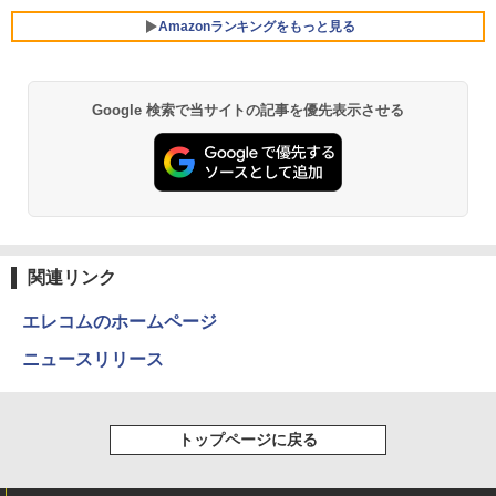
（最大128GB）/Windows 11 Pro／Dolb
デスクワーク 動画視聴 おしゃれ 本体の
D/IPS/HDMI/DP/ブルーライト軽減プラ
リング ANC 36時間再生
￥28,600
y Audio）【整備済み中古品】
み
ス/フリッカーフリー/ティルト機能/24型/
Amazonランキングをもっと見る
24インチ相当 PCモニター
￥3,480
￥13,800
￥45,700
￥13,896
Google 検索で当サイトの記事を優先表示させる
【期間限定破格金額！】新生活 新古品 W
★レノボ / Lenovo ThinkCentre M70q
5
5
in11搭載 パソコンノートパソコンoffice
Tiny Gen 5 12TES7DK00 (Windows 11
【期間限定10%OFFクーポン 8/12 10時
5
付き 初心者向けノートPC 初期設定済 1
Pro/インテル Core i5 14500T/メモリ:16
まで】 ゲーミングモニター 27インチ FH
5.6型 インテル高速CPU ランダムで発送
GB/SSD:256GB)【デスクトップパソコ
D 240Hz 1ms Fast IPSパネル HDMI2.0×
メモリ4GB～ 高速SSD1TB 最大 フルHD
ン】【送料無料】
1 DP1.4×1 Adaptive Sync対応 フリッカ
Webカメラ zoom 軽量薄型 無線 型番更
ーフリー ブルーライトカット モニター
新で在庫処分
ディスプレイ MAXZEN MGM27IC04-F2
￥139,500
40
関連リンク
￥12,980
￥13,980
エレコムのホームページ
ニュースリリース
トップページに戻る