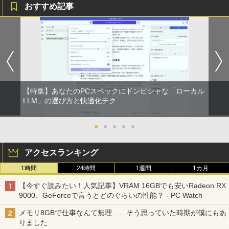
おすすめ記事
【特集】あなたのPCスペックにドンピシャな「ローカル
LLM」の選び方と快適化テク
●
●
●
●
●
アクセスランキング
1時間
24時間
1週間
1カ月
【今すぐ読みたい！人気記事】VRAM 16GBでも安いRadeon RX
9000、GeForceで言うとどのぐらいの性能？ - PC Watch
メモリ8GBで仕事なんて無理……そう思っていた時期が僕にもあ
りました