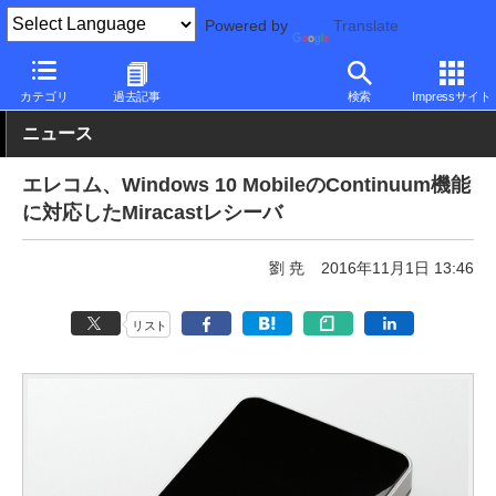
Powered by
Translate
PC Watch
半導体/周辺機器
無線
エレコム
カテゴリ
過去記事
検索
Impressサイト
ニュース
エレコム、Windows 10 MobileのContinuum機能
に対応したMiracastレシーバ
劉 尭
2016年11月1日 13:46
リスト