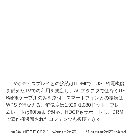
TVやディスプレイとの接続はHDMIで、USB給電機能
を備えたTVでの利用を想定し、ACアダプタではなくUS
B給電ケーブルのみを添付。スマートフォンとの接続は
WPSで行なえる。解像度は1,920×1,080ドット、フレー
ムレートは60fpsまで対応。HDCPもサポートし、DRM
で著作権保護されたコンテンツも視聴できる。
無線はIEEE 802.11b/g/nに対応し、Miracast対応のAnd