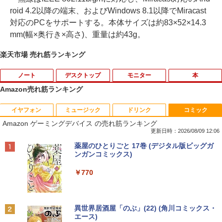
roid 4.2以降の端末、およびWindows 8.1以降でMiracast
対応のPCをサポートする。本体サイズは約83×52×14.3
mm(幅×奥行き×高さ)、重量は約43g。
楽天市場 売れ筋ランキング
ノート
デスクトップ
モニター
本
Amazon売れ筋ランキング
イヤフォン
ミュージック
ドリンク
コミック
【★最大100%ポイント】【大特価!訳あ
R309-Apple Mac mini A1347 1点 MacO
【楽天1位 10.5/11インチ 小型 軽量】モ
[新品]文豪ストレイドッグス (1-28巻 最
1
1
1
1
Amazon ゲーミングデバイス の売れ筋ランキング
り!】富士通 LIFEBOOK A576/第6世代 C
S Catalina 10.15.7/CPU Core i5-4260U/
バイルモニター 10.5インチ 11インチ フ
新刊) 全巻セット
ore i3/メモリ:4GB/SSD:128GB/15.6型液
メモリ 4GB/SATA 500GB intel HD Grap
ルHD 1080P 100%sRGB 400cd/m? 光沢
更新日時：2026/08/09 12:06
晶/USB 3.0/VGA/HDMI/DVD/Office/中古
hics 5000 1536MB グラフィックス搭載
IPS パネル 色鮮やか 265g 超軽量 Type-
￥22,264
Anker Soundcore P40i オフホワイト
BRUCE WAYNE feat. Flo Milli, ATL Jacob
【Amazon.co.jp限定】 い・ろ・は・す 2L P
薬屋のひとりごと 17巻 (デジタル版ビッグガ
パソコン ノートパソコン Windows11 W
★送料無料【中古動作品】
C対応 miniHDMI モニター 持ち運び サブ
[Explicit]
ET ラベルレス ×8本
ンガンコミックス)
indows10
ディスプレイ ミニPC対応 3年保証 EVICI
￥7,990
V
￥6,480
￥250
￥1,112
￥770
￥8,999
￥10,999
タッチペンで音が聞ける！ はじめてずか
2
ん1000 英語つき はじめて図鑑1000 はじ
めてのずかん こども 子ども 0歳 1歳 2歳
中古パソコン | NEC | Mate MRL36L-5 |
2
Anker Soundcore P31i ブラック
BRUCE WAYNE feat. Flo Milli, ATL Jacob
by Amazon 天然水 ラベルレス 500ml ×24本
異世界居酒屋「のぶ」(22) (角川コミックス・
3歳 4歳 小学館 タッチペン 図鑑 ずかん
【マラソンP5倍/10%オフクーポン】中古
Windows11 | デスクトップ | 一年保証 |
2
[Explicit]
富士山の天然水 バナジウム含有 水 ミネラル
エース)
はじめて 英語 プレゼント クリスマス お
ノートパソコン Windows11 Pro Office
第9世代 | Core i3 9100 3.6(〜最大4.2)G
【P最大31.5%還元！】Minifire モニター
2