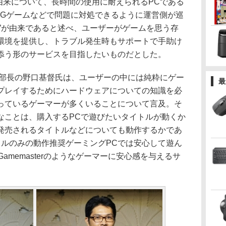
ter」の由来について、長時間の使用に耐えられるPCである
PGゲームなどで問題に対処できるように運営側が巡
ster”が由来であると述べ、ユーザーがゲームを思う存
環境を提供し、トラブル発生時もサポートで手助け
添う形のサービスを目指したいものだとした。
部長の野口基督氏は、ユーザーの中には純粋にゲー
最
プレイするためにハードウェアについての知識を必
っているゲーマーが多くいることについて言及。そ
なことは、購入するPCで遊びたいタイトルが動くか
発売されるタイトルなどについても動作するかであ
トルのみの動作推奨ゲーミングPCでは安心して遊ん
 Gamemasterのようなゲーマーに安心感を与えるサ