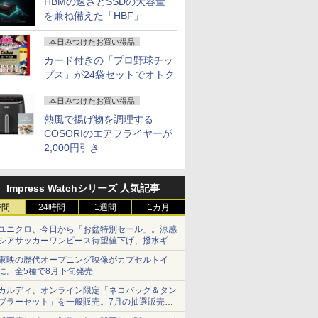
HBMの速さとSSDの大容量
を兼ね備えた「HBF」
本日みつけたお買い得品
カード付きの「プロ野球チッ
プス」が24袋セットでオトク
本日みつけたお買い得品
熱風で揚げ物を調理する
COSORIのエアフライヤーが
2,000円引き
Impress Watchシリーズ 人気記事
時間
24時間
1週間
1カ月
ユニクロ、今日から「お盆特別セール」。涼感
シアサッカーワンピース待望値下げ、撥水ギア
ショーツは1990円に
東映の歴代オープニング映像がカプセルトイ
に。全5種で8月下旬発売
カルディ、オンライン限定「ネコバッグ＆タン
ブラーセット」を一般販売。7月の抽選販売の
当選無効分