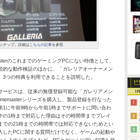
のラインナップ。詳細は
こちらの記事
を参照
masterのこれまでのゲーミングPCにない特徴として、
続的な動作検証のほかに、「ガレリアオーナーメン
、3つの特典を利用できることを説明した。
ービスは、従来の無償登録可能な「ガレリアメン
1
Gamemasterシリーズを購入し、製品登録を行なった
第1に午前9時から午前1時までサポートに問い合わ
中の1時まで対応した理由はその時間帯までプレイ
までの21時までの時間帯では対応できないためとい
入したPCに関する質問だけでなく、ゲームの起動や