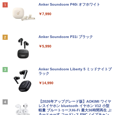
5.6型 インテル高速CPU ランダムで発送
￥2,990
￥2,090
Anker Soundcore P40i オフホワイト
メモリ4GB～ 高速SSD1TB 最大 フルHD
Webカメラ zoom 軽量薄型 無線 型番更
￥7,990
新で在庫処分
￥9,980
【期間限定10%OFFクーポン 8/12 10時
フルカラーでやさしくわかる！ 肩関節
2
2
まで】 ゲーミングモニター 24.5インチ F
疾患の理学療法 [ 山本宣幸 ]
HD 240Hz 1ms Fast IPSパネル HDMI2.0
Anker Soundcore P31i ブラック
×1 DP1.4×1 Adaptive Sync対応 フリッ
￥7,150
カーフリー ブルーライトカット モニター
レビュー投稿 5年保証｜MS Office 2024
2
￥5,990
ディスプレイ MAXZEN MGM25IC04-F2
H&B 搭載｜中古 ノートパソコン Windo
40
ws11 Office付｜スペック Core i5 第7世
代 メモリ 8GB 大容量 HDD 500GB テン
キー DVDドライブ搭載 CD DVD 再生可
￥12,980
ふかふかダンジョン攻略記〜俺の異世界
3
｜中古パソコン 中古ノートパソコン 中古
転生冒険譚〜/ 20 【電子書籍】[ KAKER
PC オフィス搭載
Anker Soundcore Liberty 5 ミッドナイトブ
U ]
ラック
￥19,800
【3Way接続 ワイヤレス モバイルモニタ
￥792
3
￥14,990
ー】ワイヤレスモニター 15.6インチ フル
HD 100%sRGB IPSパネル ワイヤレス/T
ype-C/HDMI 3Way接続 7.4V バッテリー
内蔵 最大5H駆動 充電式 VESA対応 出張
【ポイント10倍！】【Win11正式対応】
アンダーニンジャ（18） 【電子書籍】[
3
4
テレワーク 在宅勤務 UPERFECT
中古 ノートパソコン 13.3インチ A4サイ
【2026年アップグレード版】AOKIMI ワイヤ
花沢健吾 ]
ズ [ Windows11 / Office付き / SSD 256
レスイヤホン bluetooth イヤホン V12 小型
GB / 8GB 16GB メモリ / 第8世代 第10世
軽量 ブルートゥースHi-Fi 最大36時間再生 ぶ
￥19,999
￥792
代 Corei5 ] 店長おまかせ 初期設定不要
るーとゅーす コードレス ENCノイズキャン