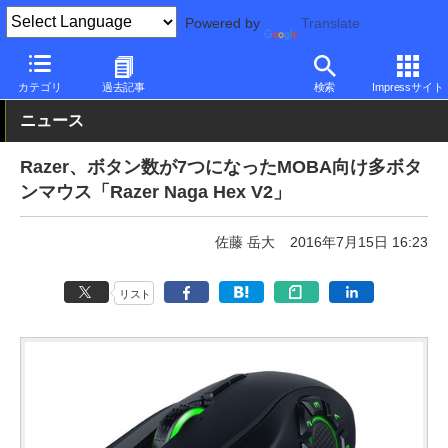
Powered by
Translate
PC Watch
半導体/周辺機器
マウス
ゲーミング
カテゴリ
過去記事
検索
Impressサイト
ニュース
Razer、ボタン数が7つになったMOBA向け多ボタ
ンマウス「Razer Naga Hex V2」
佐藤 岳大
2016年7月15日 16:23
リスト