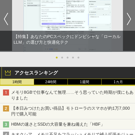
￥810
￥2,009
【特集】あなたのPCスペックにドンピシャな「ローカル
LLM」の選び方と快適化テク
●
●
●
●
●
アクセスランキング
1時間
24時間
1週間
1カ月
メモリ8GBで仕事なんて無理……そう思っていた時期が僕にもあ
りました
【本日みつけたお買い得品】モトローラのスマホが約1万7,000
円で購入可能
HBMの速さとSSDの大容量を兼ね備えた「HBF」
キオクシア、メモリ不足をフラッシュメモリで補う拡張モジュー