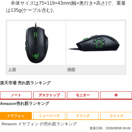
本体サイズは75×119×43mm(幅×奥行き×高さ)で、重量
は135g(ケーブル含む)。
上面
側面
楽天市場 売れ筋ランキング
ノート
デスクトップ
モニター
本
Amazon売れ筋ランキング
イヤフォン
ミュージック
ドリンク
コミック
【期間限定破格金額！】新生活 新古品 W
引き出し付きモニター台(NM01 ミドルブ
ドラえもん はじめての国語辞典 第2版 [
1
1
1
Amazon イヤフォン の売れ筋ランキング
in11搭載 パソコンノートパソコンoffice
ラウン) 【玄関先迄納品】 ニトリ
小学館 国語辞典編集部 ]
付き 初心者向けノートPC 初期設定済 1
更新日時：2026/08/08 06:06