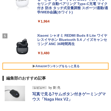
Office メーカーおまかせ 中古 パソコン
セリング 自動ペアリング Type-C充電 マイク
中古pc
付き 防水 タッチ式音量調整 スポーツ/通勤/通
学/WEB会議(ホワイト)
Pixio ゲーミングモニター 27インチ WQ
4
￥23,700
HD ホワイト 180hz PX278WAVE 白 Fas
まったく新しいテクスト分析の教科書 [
5
￥1,964
t IPSパネル ブルー ピンク ゲーム モニタ
阿部幸大 ]
ー HDR 新品 1ms 非光沢 ブルーライト軽
減 VESA 壁掛け pcモニター 液晶 ディス
￥2,200
プレイ テレワーク ピクシオ 公式 【最大
＼11日まで限定価格／【楽天1位】ノー
Xiaomi シャオミ REDMI Buds 8 Lite ワイヤ
4
5年保証付き】
トパソコン 新品 福袋 6点セット Intel Pe
レスイヤホン Bluetooth 5.4 ノイズキャンセ
ntium GOLD 6500Y メモリ12GB SSD25
リング ANC 36時間再生
6GB Windows11 WPS Office付き 初期
￥27,500
設定済み 15.6インチ フルHD ノートPC
￥3,480
初心者 学生 在宅ワーク テンキー Wi-Fi
Bluetooth HDMI 日本語キーボード 安い
パナソニック PT-VMZ51J 液晶プロジェ
5
Amazonランキングをもっと見る
￥30,800
クター
編集部のおすすめ記事
￥345,800
BRUCE WAYNE feat. Flo Milli, ATL Jacob
【Amazon.co.jp限定】 い・ろ・は・す 2L P
薬屋のひとりごと 17巻 (デジタル版ビッグガ
FUJITSU LIFEBOOK S937 Core i5 20G
by
劉 尭
5
レビュー
[Explicit]
ET ラベルレス ×8本
ンガンコミックス)
B 新品SSD2TB スーパーマルチ 無線LAN
写真で見る7サムボタン付きゲーミングマ
フルHD Windows10 64bit WPS Office
ウス「Naga Hex V2」
13.3インチ 中古パソコン ノートパソコン
￥250
￥1,112
￥770
Notebook 【中古】