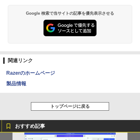
￥75,800
BRUCE WAYNE feat. Flo Milli, ATL Jacob
by Amazon 天然水 ラベルレス 500ml ×24本
異世界居酒屋「のぶ」(22) (角川コミックス・
Google 検索で当サイトの記事を優先表示させる
[Explicit]
富士山の天然水 バナジウム含有 水 ミネラル
エース)
ウォーター ペットボトル 静岡県産 500ミリリ
ットル (Smart Basic)
￥250
￥832
￥1,380
On My Road (Stadium ver.)
ONE PIECE モノクロ版 115 (ジャンプコミッ
クスDIGITAL)
by Amazon 天然水ラベルレス 2L×9本
￥250
関連リンク
￥594
￥1,117
Razerのホームページ
製品情報
On My Road (Stadium ver.)
HUNTER×HUNTER モノクロ版 39 (ジャンプ
コミックスDIGITAL)
by Amazon 炭酸水 ラベルレス 500ml ×24本
強炭酸水 ペットボトル 500ミリリットル (Sm
￥250
art Basic)
￥572
トップページに戻る
￥1,625
おすすめ記事
BUGS LIFE
スーパーの裏でヤニ吸うふたり 9巻 (デジタル
版ビッグガンガンコミックス)
コカ・コーラ やかんの麦茶 from 爽健美茶 ラ
ベルレス 650mlPET×24本
￥250