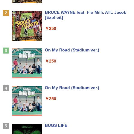
￥24,000
籍】[ 大森藤ノ ]
Anker Soundcore P31i ブラック
BRUCE WAYNE feat. Flo Milli, ATL Jacob
中古デスクトップDell Optiplex 3070 SF
モニター 23.8インチ 144Hz FHD pcモニ
￥594
2
2
[Explicit]
F 3070-3070SF 【中古】 Dell Optiplex
ター フリッカーレス FullHD ブルーライ
￥5,990
パナソ ニック ノートパソコン Let's not
3070 SFF 中古デスクトップCore i5 Win
トカット ノングレア ディスプレイ HDMI
2
￥250
e CF-SV8 軽量化 12.1インチWUXGA(19
11 Pro 64bit Dell Optiplex 3070 SFF 中
144hz pcモニター Adaptive-Sync ブラ
20×1200) ノートPC 第8世代Core i5-836
古デスクトップCore i5 Win11 Pro 64bit
ック MAXZEN MJM24IC01 MJM24IC02-
5U 1.90GHz メモリ8GB SSD WEBカメ
F144 マクスゼン
歴史地理学事典 [ 歴史地理学会 ]
3
ラ内蔵 (SSD 256GB) win11 pro&office
￥24,500
2019 搭載・送料無料
Anker Soundcore Liberty 5 ミッドナイトブ
On My Road (Stadium ver.)
￥10,980
￥26,400
ラック
￥25,800
￥250
￥14,990
【中古・Aランク】富士通 ESPRIMO D5
3
88/B デスクトップパソコン 第9世代 Cor
Thinlerain 13.3インチモニター 小型 デ
3
e i5 9500 メモリ8GB 高速SSD256GB W
ィスプレイ 液晶ディスプレイ モニター/1
【★最大100%ポイント】Lenovo Think
indows11 Pro Office 2019搭載 WiFi 無
366x768/95°視野/HDMI VGA AV BNC U
はじめての世界名作えほん あかいえほ
3
4
Pad X280/第8世代 Core i5/メモリ:8GB/
線LAN DVD ドライブ 4K対応 省スペース
SB ポート/VESAマウント/スピーカー内
んのおうち（1～40巻） （0） [ 中脇 初
【2026年アップグレード版】AOKIMI ワイヤ
On My Road (Stadium ver.)
SSD:256GB/512GB/1TB/12.5型/Webカ
中古PC 整備済み品 90日保証 送料無料
蔵/リモコン
枝 ]
レスイヤホン bluetooth イヤホン V12 小型
メラ/WIFI/Bluetooth/HDMI/USB Type-
軽量 ブルートゥースHi-Fi 最大36時間再生 ぶ
￥250
C/中古 パソコン 中古PC 中古ノートパソ
るーとゅーす コードレス ENCノイズキャン
￥28,800
￥12,149
￥26,400
コン Windows11
セリング 自動ペアリング Type-C充電 マイク
付き 防水 タッチ式音量調整 スポーツ/通勤/通
学/WEB会議(ホワイト)
￥26,800
【全品最大2500円OFFクーポン】【22イ
アイ・オー・データ ワイド液晶ディスプ
80代になるとたいていボケるか死ぬ。70
BUGS LIFE
4
4
5
￥1,964
ンチ 液晶+新品キーボード＆新品無線マ
レイ 21.5/23.8/27型 1920×1080/アナロ
代は神様から与えられた特別な時間 （幻