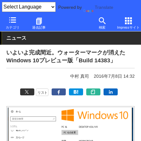
Powered by
Translate
PC Watch
ソフトウェア/アプリ
Windows
アップデート
カテゴリ
過去記事
検索
Impressサイト
ニュース
いよいよ完成間近。ウォーターマークが消えた
Windows 10プレビュー版「Build 14383」
中村 真司
2016年7月8日 14:32
リスト