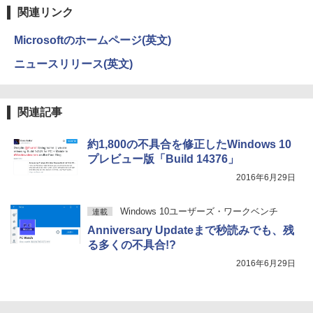
関連リンク
￥594
￥1,117
Microsoftのホームページ(英文)
ニュースリリース(英文)
HUNTER×HUNTER モノクロ版 39 (ジャンプ
コミックスDIGITAL)
by Amazon 炭酸水 ラベルレス 500ml ×24本
強炭酸水 ペットボトル 500ミリリットル (Sm
art Basic)
￥572
関連記事
￥1,625
約1,800の不具合を修正したWindows 10
プレビュー版「Build 14376」
スーパーの裏でヤニ吸うふたり 9巻 (デジタル
版ビッグガンガンコミックス)
コカ・コーラ やかんの麦茶 from 爽健美茶 ラ
2016年6月29日
ベルレス 650mlPET×24本
￥810
Windows 10ユーザーズ・ワークベンチ
￥2,009
連載
Anniversary Updateまで秒読みでも、残
る多くの不具合!?
2016年6月29日