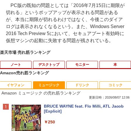
PC版の既知の問題としては「2016年7月15日に期限が
切れる」というポップアップが表示される問題がある
が、本当に期限が切れるわけではなく、今後このダイア
ログは表示されなくなるという。また、Windows Server
2016 Tech Preview 5において、セキュアブート有効時に
仮想マシンの起動に失敗する問題が残されている。
楽天市場 売れ筋ランキング
ノート
デスクトップ
モニター
本
Amazon売れ筋ランキング
イヤフォン
ミュージック
ドリンク
コミック
8月5日限定10倍＆抽選10000P！｜高性
【マラソンP5倍/10%オフクーポン】中古
【公式・メーカー直販・送料無料】モニ
ゼンリン住宅地図 B4判 東京都 東京都港
1
1
1
1
Amazon ミュージック の売れ筋ランキング
能ノートパソコン富士通 ライフブック A
ディスクトップパソコン Windows11 Of
ター 新品 フルHD HP Series 3 Pro 322p
区 発行年月202604 13103011I
579/749 Windows11 第八世代Corei5 1
fice付き デル Dell OptiPlex 3050 SFF
e 21.45インチFHDモニター IPS 21.5型
更新日時：2026/08/07 12:06
5.6型大画面 メモリ8GB 秒速起動新品SS
第6世代Core i5 メモリ8GB/16GB 高速S
角度調整 VESA 100Hz 液晶 HDMI VGA P
￥25,740
Anker Soundcore P40i オフホワイト
BRUCE WAYNE feat. Flo Milli, ATL Jacob
D256GB DVD内蔵【カメラ、テンキー選
SD128GB/256GB DVD搭載 初期設定済
S5 Switch 3年保証 転送不可 (型番：AK2
[Explicit]
べる】ノートパソコン オフィス付き Mic
み 送料無料 保証付き
F1UT）
￥7,990
rosoftoffice2024可 WIFI Bluetooth 送
￥250
料無料
￥15,800
￥11,280
杖と剣のウィストリア（16） 【電子書
2