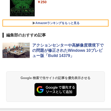
ウスセット】HP EliteDesk 800 G1 SFF
グRGB HDMI/ブラック/スピーカー：あ
冬舎新書） [ 林真理子 ]
￥250
【整備済み品】 15.6インチ 第11世代Inte
デスクトップPC 第4世代Core-i7 Office
り/よりサステナブルなディスプレイへ/3
4
l N5095 FHD1920*1080IPS液晶 最大メ
付き Windows11 メモリ8GB/16GB SSD
辺フレームレス
Xiaomi シャオミ REDMI Buds 8 Lite ワイヤ
￥1,034
モリ16GB SSD1TB Office付きパソコン
256GB/512GB ハイブリッド Wi-Fi DVD
レスイヤホン Bluetooth 5.4 ノイズキャンセ
MicrosoftOffice2024可 日本語配列キー
USB3.0 デスクトップ PC 中古 PC
リング ANC 36時間再生
￥12,280
ボード/Webカメラ /USB 3.0 /HDMI 5GW
Amazonランキングをもっと見る
IFI Bluetooth ノートパソコン
￥27,999
￥2,980
編集部のおすすめ記事
￥32,800
★エイスース / ASUS アイケア液晶ディ
5
スプレイ フルHD(1920x1080) IPSパネル
【Amazon.co.jp限定】 い・ろ・は・す 2L P
薬屋のひとりごと 17巻 (デジタル版ビッグガ
【正規永久版Office付き】NiPoGi ミニp
VA249QGZ [23.8インチ]【PCモニター・
アクションセンターや高解像度環境下で
5
ET ラベルレス ×8本
ンガンコミックス)
c Intel N5030 最大3.1Hz mini pc Windo
液晶ディスプレイ】【送料無料】
の問題が修正されたWindows 10プレビ
【マラソンP5倍/10%オフクーポン】中古
ws11 Pro 12GB+256GB SSD (4TB拡大
5
ュー版「Build 14379」
￥1,112
￥770
ノートパソコン HP ProBook 450 G7 第
可能) 4K 静音 高速熱放散 小型超軽量ミ
￥13,200
10世代 Core i5 メモリ16GB SSD256GB
ニパソコン豊富なインターフェース USB
Bluetooth HDMI カメラ Wi-Fi 15.6イン
3.2/HDMI 2.0×2 高速2.4G/5GWi-Fi BT4.
チ Windows 11 Pro 送料無料 保証付き
2 省電力 小型パソコン
by Amazon 天然水 ラベルレス 500ml ×24本
異世界居酒屋「のぶ」(22) (角川コミックス・
Google 検索で当サイトの記事を優先表示させる
富士山の天然水 バナジウム含有 水 ミネラル
エース)
￥33,800
￥39,980
ウォーター ペットボトル 静岡県産 500ミリリ
ットル (Smart Basic)
￥832
￥1,380
ONE PIECE モノクロ版 115 (ジャンプコミッ
クスDIGITAL)
by Amazon 天然水ラベルレス 2L×9本