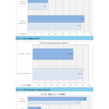
【グラフ9】CineBench R10
【グラフ10】Photodex ProShow Gold 4.0