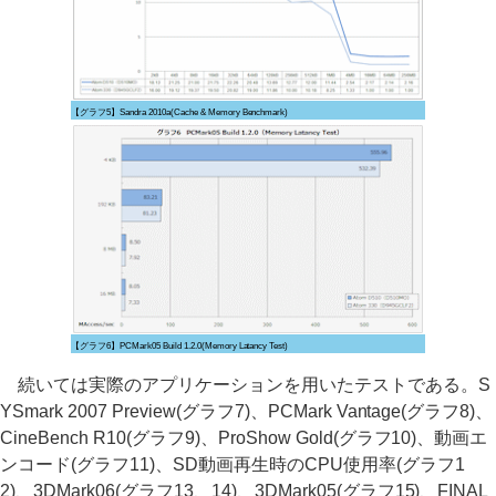
【グラフ5】Sandra 2010a(Cache & Memory Benchmark)
【グラフ6】PCMark05 Build 1.2.0(Memory Latancy Test)
続いては実際のアプリケーションを用いたテストである。S
YSmark 2007 Preview(グラフ7)、PCMark Vantage(グラフ8)、
CineBench R10(グラフ9)、ProShow Gold(グラフ10)、動画エ
ンコード(グラフ11)、SD動画再生時のCPU使用率(グラフ1
2)、3DMark06(グラフ13、14)、3DMark05(グラフ15)、FINAL