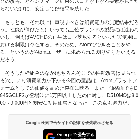
クの改善、とベンチマーク結果のスコアが下がる要素が見当た
らないだけに、安定して好結果を残した。
もっとも、それ以上に重視すべきは消費電力の測定結果だろ
う。性能が伸びたとはいっても上位ブランドの製品には適わな
いし、例えばAVCHDの再生はコマ落ちするといった実使用に
おける制限は存在する。そのため、Atomでできることをや
る、というのがAtomユーザーに求められる割り切りといえる
だろう。
そうした枠組みのなか(もちろんそこでの性能改善は見られ
る)で、より消費電力が下がる今回の製品は、Atomプラットフ
ォームとしての価値を高めた存在に映る。また、価格面でもD
945GCLF2が登場時に1万円以上したのに対し、D510MOは8,0
00～9,000円と割安な初期価格となった。この点も魅力だ。
Google 検索で当サイトの記事を優先表示させる