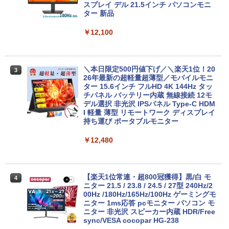
スプレイ デル 21.5インチ パソコンモニ
ター 新品
￥12,199
On My Road (Stadium ver.)
HUNTER×HUNTER モノクロ版 39 (ジャンプ
コミックスDIGITAL)
by Amazon 炭酸水 ラベルレス 500ml ×24本
￥12,100
強炭酸水 ペットボトル 500ミリリットル (Sm
￥250
art Basic)
【2026年アップグレード版】AOKIMI ワイヤ
￥572
レスイヤホン bluetooth イヤホン V12 小型
【★最大100%ポイント】【第4世代 Cor
3
軽量 ブルートゥースHi-Fi 最大36時間再生 ぶ
ei7】富士通 LIFEBOOK/Core i7/メモリ:
￥1,625
るーとゅーす コードレス ENCノイズキャン
8GB/16GB/SSD:256GB/512GB/1TB/15.
＼本日限定500円値下げ／＼楽天1位！20
3
セリング 自動ペアリング Type-C充電 マイク
6型 液晶/Wi-fi/DVD/USB 3.0/Office/中古
26年最新の超軽量超薄型／モバイルモニ
On My Road (Stadium ver.)
スーパーの裏でヤニ吸うふたり 9巻 (デジタル
付き 防水 タッチ式音量調整 スポーツ/通勤/通
パソコン/中古ノートパソコン/中古ノート
ター 15.6インチ フルHD 4K 144Hz タッ
版ビッグガンガンコミックス)
【Amazon.co.jp限定】 伊藤園 磨かれて、澄
学/WEB会議(ホワイト)
PC/Windows11
チパネル バッテリー内蔵 無線接続 12モ
みきった日本の水 2L 8本 ラベルレス [ ケース
￥250
デル選択 非光沢 IPSパネル Type-C HDM
] [ 水 ] [ ペットボトル ] [ 箱買い ] [ ストック
￥810
I 軽量 薄型 リモートワーク ディスプレイ
￥1,964
￥24,999
] [ 水分補給 ]
持ち運び ポータブルモニター
￥998
￥12,480
Xiaomi シャオミ REDMI Buds 8 Lite ワイヤ
【★最大100%ポイント】【新生活応援・
レスイヤホン Bluetooth 5.4 ノイズキャンセ
4
2026】【Office2019H&B】【DVD×テン
リング ANC 36時間再生
キー】富士通 LIFEBOOK A577/第7世代
Core i5/メモリ:4GB/8GB/16GB/SSD:12
【楽天1位常連・超800冠獲得】黒/白 モ
4
￥3,480
8GB/256GB/512GB/1TB/Wi-fi/15.6型/Of
ニター 21.5 / 23.8 / 24.5 / 27型 240Hz/2
fice/HDMI/USB3.0/中古PC 中古ノートパ
00Hz /180Hz/165Hz/100Hz ゲーミングモ
ソコン/Windows11/Windows10
ニター 1ms応答 pcモニター パソコン モ
ニター 非光沢 スピーカー内蔵 HDR/Free
sync/VESA cocopar HG-238
￥14,999