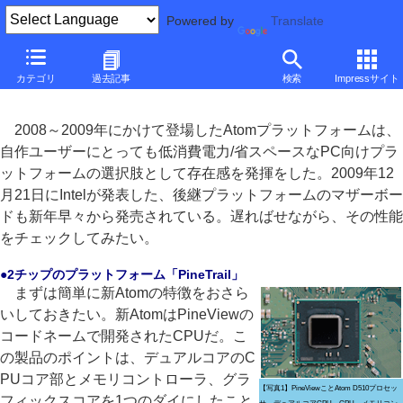
Powered by
Translate
■
多和田新也のニューアイテム診断室
■
カテゴリ
過去記事
検索
Impressサイト
2チップ化された新Atom搭載「Intel D510MO」
2008～2009年にかけて登場したAtomプラットフォームは、
自作ユーザーにとっても低消費電力/省スペースなPC向けプラ
ットフォームの選択肢として存在感を発揮をした。2009年12
月21日にIntelが発表した、後継プラットフォームのマザーボー
ドも新年早々から発売されている。遅ればせながら、その性能
をチェックしてみたい。
●2チップのプラットフォーム「PineTrail」
まずは簡単に新Atomの特徴をおさら
いしておきたい。新AtomはPineViewの
コードネームで開発されたCPUだ。こ
の製品のポイントは、デュアルコアのC
PUコア部とメモリコントローラ、グラ
【写真1】PineViewことAtom D510プロセッ
フィックスコアを1つのダイにしたこと