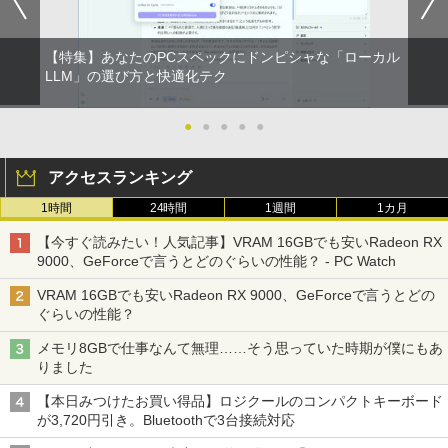
￥18,260
【特集】あなたのPCスペックにドンピシャな「ローカル
【 限定生産・特典つき 】YUZURU2027
LLM」の選び方と快適化テク
2
羽生結弦カレンダー卓上版 [ 能登 直 ]
●
●
●
●
●
￥2,750
アクセスランキング
[新品]ブラッククローバー (1-38巻 全巻)
3
1時間
24時間
1週間
1カ月
全巻セット
【今すぐ読みたい！人気記事】VRAM 16GBでも安いRadeon RX
￥18,788
9000、GeForceで言うとどのぐらいの性能？ - PC Watch
VRAM 16GBでも安いRadeon RX 9000、GeForceで言うとどの
ぐらいの性能？
[9月上旬より発送予定][新品]HUNTER×H
4
メモリ8GBで仕事なんて無理……そう思っていた時期が僕にもあ
UNTER ハンター×ハンター (1-39巻 最新
りました
刊) 全巻セット [入荷予約]
【本日みつけたお買い得品】ロジクールのコンパクトキーボード
￥19,096
が3,720円引き。Bluetoothで3台接続対応