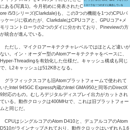
サ。デュアルコアCPU、GPU、メモリコン
にある(写真1)。今月初めに発表されたC
トローラを一つのダイに統合している
ore i5/3シリーズ(Clarkdale)も、この3つの機能を1つのCPUパ
ッケージに収めたが、ClarkdaleはCPUコアと、GPUコア+メ
モリコントローラの2つのダイに分かれており、Pineviewの方
が統合が進んでいる。
ただし、マイクロアーキテクチャレベルではほとんど違いが
ない。イン・オーダー型のAtomアーキテクチャをベースに、
Hyper-Threadingを有効化した仕様だ。キャッシュ構成も同じ
で、L2キャッシュは512KBとなる。
グラフィックスコアも旧Atomプラットフォームで使われて
いたIntel 945GC Express内蔵のIntel GMA950と同等のDirectX
9対応のもの。むしろデジタルディスプレイ出力がカットされ
ている。動作クロックは400MHzで、これは旧プラットフォー
ムと同じだ。
CPUはシングルコアのAtom D410と、デュアルコアのAtom
D510がラインナップされており、動作クロックはいずれも1.6