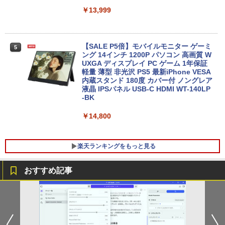
￥13,999
ノートパソコン 14インチ 新品 Windows
5
11 Pro Office搭載 日本語キーボード メ
モリ 8GB SSD 128GB 256GB 512GB 1
【SALE P5倍】モバイルモニター ゲーミ
5
TB Webカメラ WiFi Bluetooth 選べる
ング 14インチ 1200P パソコン 高画質 W
カラー 14型 薄型 軽量 初心者 学習向け P
UXGA ディスプレイ PC ゲーム 1年保証
C ピンク シルバー 最短当日出荷
軽量 薄型 非光沢 PS5 最新iPhone VESA
内蔵スタンド 180度 カバー付 ノングレア
液晶 IPSパネル USB-C HDMI WT-140LP
￥29,800
-BK
￥14,800
楽天ランキングをもっと見る
おすすめ記事
道路橋示方書・同解説 II 鋼部材・鋼上部
1
構造編（令和7年10月） [ 公益社団法
人 日本道路協会 ]