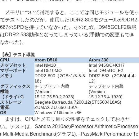
メモリについて補足すると、ここでは同じモジュールを使っ
てテストしたのだが、使用したDDR2-800モジュールがDDR2-
667のSPDを持っていなかった。そのため、D945GCLF2環境
はDDR2-533動作となってしまっている(手動での変更もでき
なかった)。
【表】テスト環境
CPU
Atom D510
Atom 330
チップセット
Intel NM10
Intel 945GC+ICH7
マザーボード
Intel D510MO
Intel D945GCLF2
メモリ
DDR2-800（2GB×1/5-5-5-
DDR2-533（2GB/4-4-4-
18）
12）
グラフィックス
チップセット内蔵
チップセット内蔵
機能
(Version.
(Version.
（ドライバ）
15.12.75.50.2.2023)
15.12.75.4.1930)
ストレージ
Seagete Barracuda 7200.12(ST3500418AS)
電源
ZUMAX ZU-650-B-KA
OS
Windows 7 Ultimate x86
まずは、CPUとメモリ周りの性能をチェックしておきた
い。テストは、Sandra 2010aのProcessor Arithmetic/Processo
r Multi-Media Benchmark(グラフ1)、PassMark Performance Te