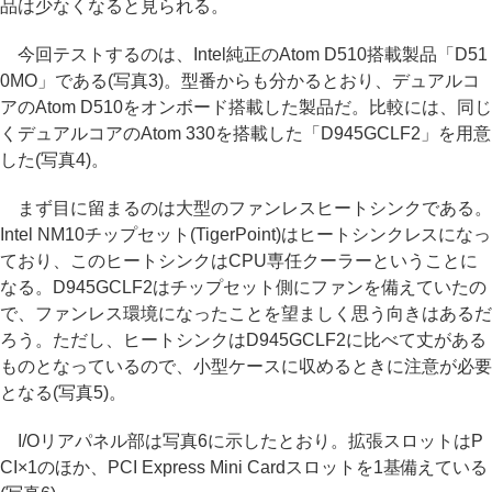
品は少なくなると見られる。
今回テストするのは、Intel純正のAtom D510搭載製品「D51
0MO」である(写真3)。型番からも分かるとおり、デュアルコ
アのAtom D510をオンボード搭載した製品だ。比較には、同じ
くデュアルコアのAtom 330を搭載した「D945GCLF2」を用意
した(写真4)。
まず目に留まるのは大型のファンレスヒートシンクである。
Intel NM10チップセット(TigerPoint)はヒートシンクレスになっ
ており、このヒートシンクはCPU専任クーラーということに
なる。D945GCLF2はチップセット側にファンを備えていたの
で、ファンレス環境になったことを望ましく思う向きはあるだ
ろう。ただし、ヒートシンクはD945GCLF2に比べて丈がある
ものとなっているので、小型ケースに収めるときに注意が必要
となる(写真5)。
I/Oリアパネル部は写真6に示したとおり。拡張スロットはP
CI×1のほか、PCI Express Mini Cardスロットを1基備えている