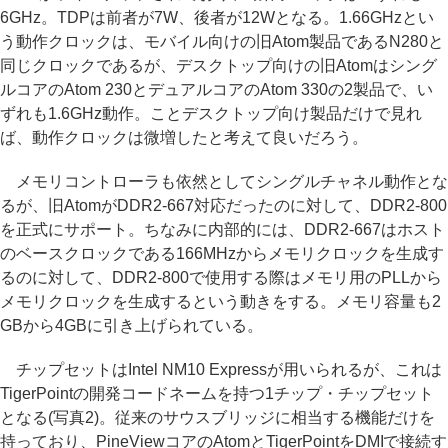
6GHz。TDPは前者が7W、後者が12Wとなる。1.66GHzとい
う動作クロックは、モバイル向けの旧Atom製品であるN280と
同じクロックであるが、デスクトップ向けの旧Atomはシング
ルコアのAtom 230とデュアルコアのAtom 330の2製品で、い
ずれも1.6GHz動作。ことデスクトップ向け製品だけで見れ
ば、動作クロックは微増したと考えて良いだろう。
メモリコントローラも依然としてシングルチャネル動作とな
るが、旧AtomがDDR2-667対応だったのに対して、DDR2-800
を正式にサポート。ちなみに内部的には、DDR2-667はホスト
のベースクロックである166MHzからメモリクロックを生成す
るのに対して、DDR2-800で使用する際はメモリ用のPLLから
メモリクロックを生成するという動きをする。メモリ容量も2
GBから4GBに引き上げられている。
チップセットはIntel NM10 Expressが用いられるが、これは
TigerPointの開発コードネームを持つ1チップ・チップセット
となる(写真2)。従来のサウスブリッジに相当する機能だけを
持っており、PineViewコアのAtomとTigerPointをDMIで接続す