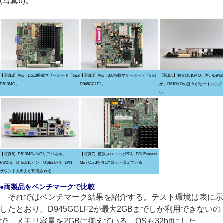
(写真6)。
【写真3】Atom D510搭載マザーボード「Intel
【写真4】Atom 330搭載マザーボード「Intel
【写真5】右がD510MO、左がD945
D510MO」
D945GCLF2」
が、D510MOのほうがヒートシン
い
【写真6】D510MOのI/Oリアパネル。
【写真7】拡張スロットはPCI、PCI Express
PS/2×2、D-Sub15ピン、USB2.0×4、LAN、
Mini Cardを各1スロット備えている
サウンド入出力が用意される
●両製品をベンチマークで比較
それではベンチマーク結果を紹介する。テスト環境は表に示
したとおり。D945GCLF2が最大2GBまでしか利用できないの
で、メモリ容量を2GBに揃えている。OSも32bitにした。