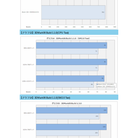
【グラフ13】3DMark06 Build 1.1.0(CPU Test)
【グラフ14】3DMark06 Build 1.1.0(SM2.0 Test)