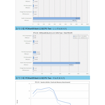
【グラフ3】PCMark05 Build 1.2.0(CPU Test－シングルタスク)
【グラフ4】PCMark05 Build 1.2.0(CPU Test－マルチタスク)