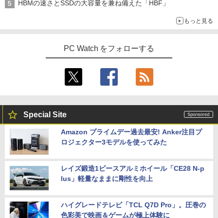
HBMの速さとSSDの大容量を兼ね備えた「HBF」
天は赤い河のほとり 全28巻完結セット
5
もっと見る
【中古】
￥19,500
PC Watch をフォローする
Special Site
Amazon プライムデー過去最安! Anker注目プ
ロジェクター3モデルを使ってみた
レイズ鍛造1ピースアルミホイール「CE28 N-p
lus」軽量なままに剛性を向上
ハイグレードテレビ「TCL Q7D Pro」。圧巻の
色彩美で映画＆ゲームが極上体験に