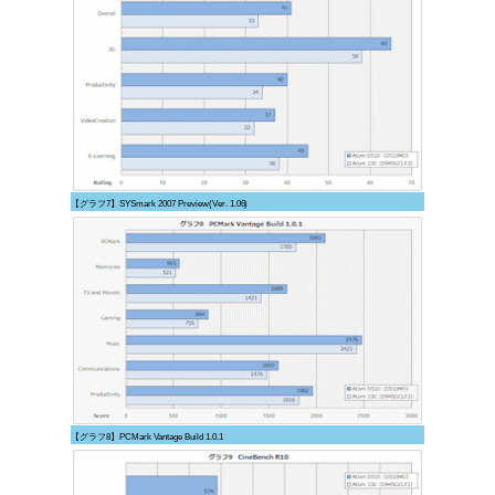
【グラフ7】SYSmark 2007 Preview(Ver. 1.06)
【グラフ8】PCMark Vantage Build 1.0.1