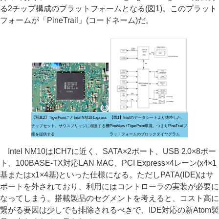
る2チップ構成のプラットフォームとなる(図1)。このプラット
フォームが「PineTrail」(コードネーム)だ。
【写真2】TigerPointことIntel NM10 Express
【図1】Intelのデータシートより抜粋した、
チップセット。サウスブリッジに相当する機
PineView+TigerPoint環境、つまりPineTrailプ
能を提供する
ラットフォームのブロックダイヤグラム
Intel NM10はICH7に近く、SATA×2ポート、USB 2.0×8ポー
ト、100BASE-TX対応LAN MAC、PCI Express×4レーン(x4×1
基またはx1×4基)といった仕様になる。ただしPATA(IDE)はサ
ポートを外されており、利用にはコントローラの実装が必要に
なってしまう。搭載製品のセグメントを考えると、コスト高に
繋がる要因は少しでも排除されるべきで、IDE対応の新Atom製