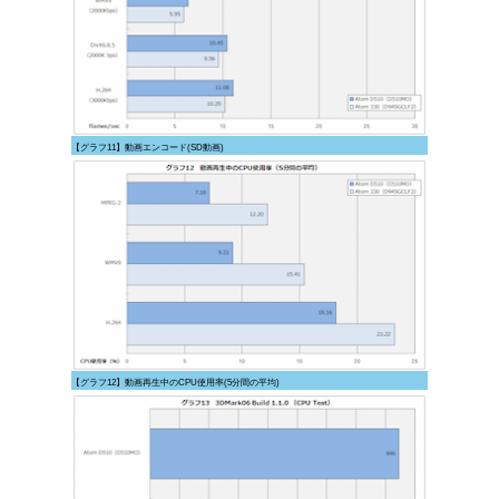
【グラフ11】動画エンコード(SD動画)
【グラフ12】動画再生中のCPU使用率(5分間の平均)