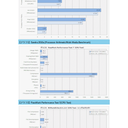
【グラフ1】Sandra 2010a (Processor Arithmetic/Multi-Media Benchmark)
【グラフ2】PassMark Performance Test 7(CPU Test)