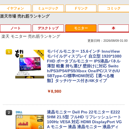
イヤフォン
ミュージック
ドリンク
コミック
楽天市場 売れ筋ランキング
ノート
デスクトップ
モニター
本
Anker Soundcore P42i (Bluetooth 6.1)【完
BRUCE WAYNE feat. Flo Milli, ATL Jacob
by Amazon 天然水 ラベルレス 500ml ×24本
薬屋のひとりごと 17巻 (デジタル版ビッグガ
全ワイヤレスイヤホン/ウルトラノイズキャン
[Explicit]
富士山の天然水 バナジウム含有 水 ミネラル
ンガンコミックス)
楽天 モニター 売れ筋ランキング
セリング 3.5 / マルチポイント接続 / 最大40時
ウォーター ペットボトル 静岡県産 500ミリリ
更新日時：2026/08/09 01:00
間再生 / コンパクト形状/持ち運びに便利 / IP5
ットル (Smart Basic)
￥250
￥770
5 防塵防水位規格/PSE技術基準適合】パープ
■新品■Panasonic Let's note CF-SZ5 C
モバイルモニター 15.6インチ InnoView
1
1
ル
￥1,380
F-SZ6 CF-SV1 CF-SV2 CF-SV7 CF-SV8
モバイルディスプレイ 自立型 1920*1080
CF-SV9 日本語キーボード
FHD ポータブルモニター IPS液晶パネル
￥9,990
BRUCE WAYNE feat. Flo Milli, ATL Jacob
異世界居酒屋「のぶ」(22) (角川コミックス・
薄型 軽量 持ち運び 壁掛けに対応 Switc
[Explicit]
エース)
【Amazon.co.jp限定】 い・ろ・は・す 2L P
h/PS3/PS4/PS5/Xbox One/PC/スマホ/U
￥4,620
ET ラベルレス ×8本
SBType-C/標準HDMI対応【選べる種
Anker Soundcore P31i ピンク
類】タッチ/ケース付き/4Kタイプ
￥250
￥832
￥1,112
￥5,990
￥8,980
【8/05.8/10限定！お買い物マラソン×5の
2
つく日｜ポイント最大49.5倍】【超美
見知らぬ糸
ONE PIECE モノクロ版 115 (ジャンプコミッ
品・本体のみ・充電コード あり】2023モ
クスDIGITAL)
by Amazon 天然水ラベルレス 2L×9本
デル Lenovo 14型 14e Chromebook G
en 3 (第14世代Intel N100/ メモリ4GB/ e
液晶モニター Dell Pro 22モニター E222
￥250
2
Anker Soundcore Liberty 5 ディープブルー
MMC64GB/ 無線LAN/フルHD1920*108
5HM 21.5型 フルHD リフレッシュレート
￥594
￥1,117
0/ 5G Softbank/ Webカメラ)【送料無
100Hz VESA 対応 HDMI DisplayPort VG
料】
A モニター 液晶 液晶モニター 液晶ディ
￥14,990