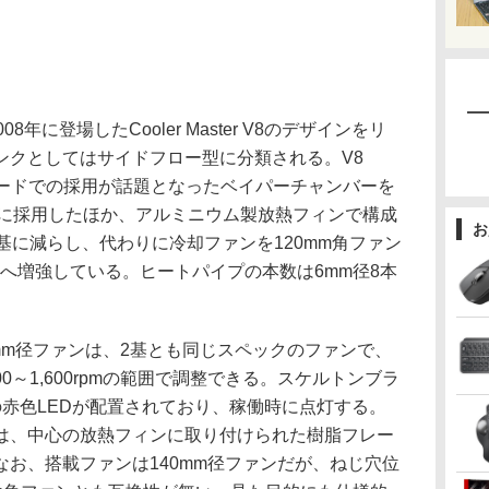
8年に登場したCooler Master V8のデザインをリ
ンクとしてはサイドフロー型に分類される。V8
カードでの採用が話題となったベイパーチャンバーを
トに採用したほか、アルミニウム製放熱フィンで構成
お
基に減らし、代わりに冷却ファンを120mm角ファン
構成へ増強している。ヒートパイプの本数は6mm径8本
mm径ファンは、2基とも同じスペックのファンで、
0～1,600rpmの範囲で調整できる。スケルトンブラ
赤色LEDが配置されており、稼働時に点灯する。
は、中心の放熱フィンに取り付けられた樹脂フレー
お、搭載ファンは140mm径ファンだが、ねじ穴位