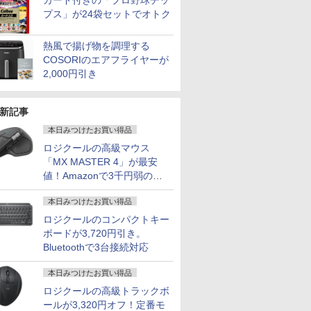
カード付きの「プロ野球チッ
プス」が24袋セットでオトク
熱風で揚げ物を調理する
COSORIのエアフライヤーが
2,000円引き
新記事
本日みつけたお買い得品
ロジクールの高級マウス
「MX MASTER 4」が最安
値！Amazonで3千円弱の割
引
本日みつけたお買い得品
ロジクールのコンパクトキー
ボードが3,720円引き。
Bluetoothで3台接続対応
本日みつけたお買い得品
ロジクールの高級トラックボ
ールが3,320円オフ！定番モ