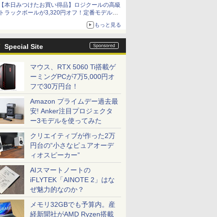
【本日みつけたお買い得品】ロジクールの高級
トラックボールが3,320円オフ！定番モデルも
5,280円に割引中
もっと見る
Special Site
マウス、RTX 5060 Ti搭載ゲ
ーミングPCが7万5,000円オ
フで30万円台！
Amazon プライムデー過去最
安! Anker注目プロジェクタ
ー3モデルを使ってみた
クリエイティブが作った2万
円台の“小さなピュアオーデ
ィオスピーカー”
AIスマートノートの
iFLYTEK「AINOTE 2」はな
ぜ魅力的なのか？
メモリ32GBでも予算内。産
経新聞社がAMD Ryzen搭載