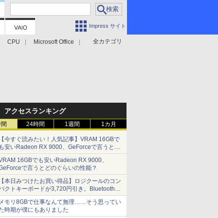
Impress サイト
全カテゴリ
CPU
Microsoft Office
アクセスランキング
時間
24時間
1週間
1カ月
【今すぐ読みたい！人気記事】VRAM 16GBで
も安いRadeon RX 9000、GeForceで言うとど
のぐらいの性能？ - PC Watch
VRAM 16GBでも安いRadeon RX 9000、
GeForceで言うとどのぐらいの性能？
【本日みつけたお買い得品】ロジクールのコン
パクトキーボードが3,720円引き。Bluetoothで3
台接続対応
メモリ8GBで仕事なんて無理……そう思ってい
た時期が僕にもありました