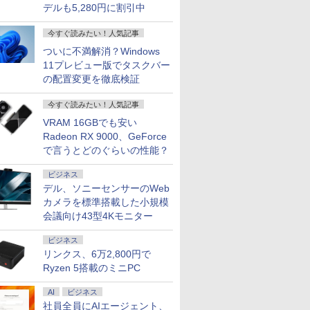
デルも5,280円に割引中
今すぐ読みたい！人気記事
ついに不満解消？Windows
11プレビュー版でタスクバー
の配置変更を徹底検証
今すぐ読みたい！人気記事
VRAM 16GBでも安い
Radeon RX 9000、GeForce
で言うとどのぐらいの性能？
ビジネス
デル、ソニーセンサーのWeb
カメラを標準搭載した小規模
会議向け43型4Kモニター
ビジネス
リンクス、6万2,800円で
Ryzen 5搭載のミニPC
AI
ビジネス
社員全員にAIエージェント、