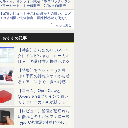
カルディ、オンライン限定「ネコバッグ＆タン
ブラーセット」を一般販売。7月の抽選販売の
当選無効分
【家電レビュー】手ごわい雑草との戦い、コメ
リの草刈機で完全勝利 掃除機感覚で使えた
もっと見る
おすすめ記事
【特集】あなたのPCスペッ
クにドンピシャな「ローカル
LLM」の選び方と快適化テク
【特集】あぢぃ～もう無理
ぽ！千円の闘魂タオルから着
るエアコンまで、夏の冷感グ
ッズ一挙紹介
【コラム】OpenClawと
Qwen3.5-9Bプリインで届い
てすぐローカルAIが動くミニ
PC「SER9 Pro」
【レビュー】給電が途切れな
い優れもの！バッファロー製
Type-C充電器の検証で分か