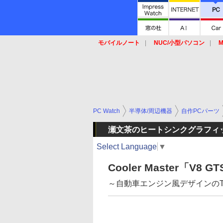
モバイルノート
NUC/小型パソコン
M
SSD
キーボード
マウス
PC Watch
半導体/周辺機器
自作PCパーツ
瀬文茶のヒートシンクグラフィ
Select Language
▼
Cooler Master「V8 G
～自動車エンジン風デザインのTD