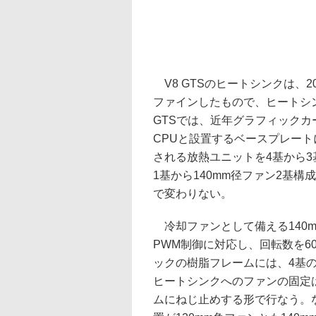
V8 GTSのヒートシンクは、200
ファインしたもので、ヒートシ
GTSでは、近年グラフィック
CPUと設置するベースプレー
される放熱ユニットを4基から3
1基から140mm径ファン2基
で変わりない。
冷却ファンとして備える140
PWM制御に対応し、回転数を60
ックの樹脂フレームには、4基の
ヒートシンクへのファンの固定
ムにねじ止めする形で行なう。な