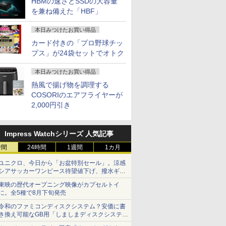
HBMの速さとSSDの大容量
を兼ね備えた「HBF」
本日みつけたお買い得品
カード付きの「プロ野球チッ
プス」が24袋セットでオトク
本日みつけたお買い得品
熱風で揚げ物を調理する
COSORIのエアフライヤーが
2,000円引き
Impress Watchシリーズ 人気記事
時間
24時間
1週間
1カ月
ユニクロ、今日から「お盆特別セール」。涼感
シアサッカーワンピース待望値下げ、撥水ギア
ショーツは1990円に
東映の歴代オープニング映像がカプセルトイ
に。全5種で8月下旬発売
令和のファミコンディスクシステム？安価に書
き換え可能なGB用「しましまディスクシステ
ム」