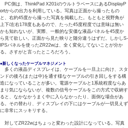
PC側は、ThinkPad X201iのウルトラベースにあるDisplayP
ortからの出力を利用している。写真は正面から撮ったもの
と、右約45度から撮った写真を掲載した。もともと視野角が
上下/左右178度もあるので、たった45度程度では意味は無い
かも知れないが、実際、一般的な安価な液晶パネルを45度か
ら見て欲しい。正面から見た映りと随分違うはずだ。しかしS-
IPSパネルを使ったZR22wは、全く変化してないことが分か
る。さすがと言ったところだろう。
●新しくなったケーブルマネジメント
多くの液晶ディスプレイは、ケーブルを一旦上に向け、スタ
ンドの後ろ(または中)を通す様なケーブルの引き回しをする構
造になっていることが多い。電源ケーブルと1系統程度ならあ
まり気にならないが、複数の信号ケーブルをこの方式で収納す
ると、なかなかうまく中に入らなかったり、面倒な場合があ
る。その替わり、ディスプレイの下にはケーブルが一切見えず
に非常にスッキリする。
対してZR22wはちょっと変わった設計になっている。写真