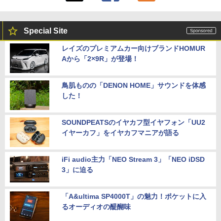
8GB 15.6インチ 中古 パソコン ノートパ
ソコン
IOデータ 3辺フレームレス＆広視野角A
5
Special Site
￥30,999
DSパネル液晶ディスプレイ ［21.5型 /フ
ルHD(1920×1080) /ワイド］ ブラック
レイズのプレミアムカー向けブランドHOMUR
KH-A221DB
Aから「2×9R」が登場！
【★最大100%ポイント】Lenovo Think
￥13,980
5
Pad L580/L590/第8世代 Core i5 /メモ
リ:8GB/16GB/32GB/SSD:256GB/512G
鳥肌ものの「DENON HOME」サウンドを体感
B/1TB/15.6型/Webカメラ/WIFI/無線LA
した！
N/Bluetooth/HDMI/USB Type-C/中古 パ
ソコン 中古PC 中古ノートパソコン Win
dows11
SOUNDPEATSのイヤカフ型イヤフォン「UU2
イヤーカフ」をイヤカフマニアが語る
￥31,800
iFi audio主力「NEO Stream 3」「NEO iDSD
3」に迫る
「A&ultima SP4000T」の魅力！ポケットに入
るオーディオの醍醐味