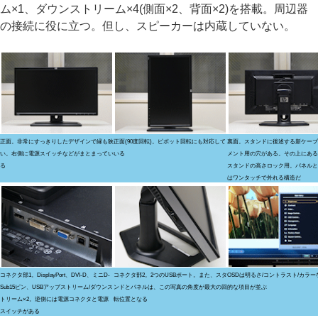
ム×1、ダウンストリーム×4(側面×2、背面×2)を搭載。周辺器
の接続に役に立つ。但し、スピーカーは内蔵していない。
正面。非常にすっきりしたデザインで縁も狭
正面(90度回転)。ピボット回転にも対応して
裏面。スタンドに後述する新ケーブ
い。右側に電源スイッチなどがまとまってい
いる
メント用の穴がある。その上にある
る
スタンドの高さロック用。パネルと
はワンタッチで外れる構造だ
コネクタ部1。DisplayPort、DVI-D、ミニD-
コネクタ部2。2つのUSBポート。また、スタ
OSDは明るさ/コントラスト/カラ
Sub15ピン、USBアップストリーム/ダウンス
ンドとパネルは、この写真の角度が最大の回
的な項目が並ぶ
トリーム×2。逆側には電源コネクタと電源
転位置となる
スイッチがある