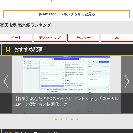
Amazonランキングをもっと見る
楽天市場 売れ筋ランキング
ノート
デスクトップ
モニター
本
BRUCE WAYNE feat. Flo Milli, ATL Jacob
by Amazon 天然水 ラベルレス 500ml ×24本
薬屋のひとりごと 17巻 (デジタル版ビッグガ
[Explicit]
富士山の天然水 バナジウム含有 水 ミネラル
ンガンコミックス)
ウォーター ペットボトル 静岡県産 500ミリリ
おすすめ記事
ットル (Smart Basic)
￥250
￥770
レビュー投稿 5年保証｜MS Office 2024
モバイルモニター ミラーリング 高画質 1
2026年8月発売 予約 mini ミニ 2026年9
1
1
1
￥1,380
H&B 搭載｜中古 ノートパソコン Windo
0.1インチ IPS液晶 小型 LEDバックライ
月号 ミルク M!LK MILK
ws11 Office付｜スペック Core i5 第7世
ト モバイルディスプレイ ゲーミングモニ
BRUCE WAYNE feat. Flo Milli, ATL Jacob
異世界居酒屋「のぶ」(22) (角川コミックス・
代 メモリ 8GB 大容量 HDD 500GB テン
ター デュアルディスプレイ スマホ Andr
￥5,180
[Explicit]
エース)
【Amazon.co.jp限定】 い・ろ・は・す 2L P
キー DVDドライブ搭載 CD DVD 再生可
oid iPhone iPad 1年保証 日本語説明書
ET ラベルレス ×8本
｜中古パソコン 中古ノートパソコン 中古
送料無料
PC オフィス搭載
￥250
￥832
￥1,112
￥8,990
【特集】あなたのPCスペックにドンピシャな「ローカル
￥19,800
まほうのにこにこおやつ [ まいのおやつ ]
LLM」の選び方と快適化テク
2
On My Road (Stadium ver.)
ONE PIECE モノクロ版 115 (ジャンプコミッ
￥1,650
クスDIGITAL)
by Amazon 天然水ラベルレス 2L×9本
【楽天1位常連・超800冠獲得】黒/白 モ
●
●
●
●
●
2
【★最大100%ポイント】【新生活応援・
ニター 21.5 / 23.8 / 24.5 / 27型 240Hz/2
￥250
2
2026】【Office2019H&B】【DVD×テン
00Hz /180Hz/165Hz/100Hz ゲーミングモ
￥594
￥1,117