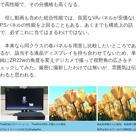
で高性能で、その分価格も高くなる。
但し動画も含めた総合性能では、良質なVAパネルが安価なI
PSパネルの性能を上回ることもある。あくまでも構造上の話
で、必ずこれに当てはまるわけではない。
本来なら同クラスの各パネルを用意し比較したいところであ
るが、該当する液晶ディスプレイを持ち合わせてないため、単
純にZR22wの角度を変えデジカメで撮って視野角の広さをチ
ェックしてみた。厳密に撮影したわけでは無いが、雰囲気は伝
わると思われる。
ThinkPadとのツーショット。ThinkPad X201i
正面からの発色
斜め約45度からの発色。色温度や
のウルトラベースの出力はDisplayPort
条件は合わせているので相対的には