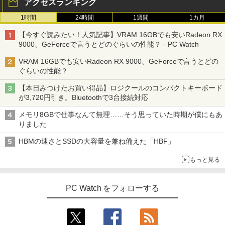
アクセスランキング
キー】富士通 LIFEBOOK A577/第7世代
ニター 1ms応答 pcモニター パソコン モ
Core i5/メモリ:4GB/8GB/16GB/SSD:12
ニター 非光沢 スピーカー内蔵 HDR/Free
1時間
24時間
1週間
1カ月
8GB/256GB/512GB/1TB/Wi-fi/15.6型/Of
sync/VESA cocopar HG-238
ちいかわ なんか小さくてかわいいやつ
3
fice/HDMI/USB3.0/中古PC 中古ノートパ
（8） 【電子書籍】[ ナガノ ]
On My Road (Stadium ver.)
HUNTER×HUNTER モノクロ版 39 (ジャンプ
【今すぐ読みたい！人気記事】VRAM 16GBでも安いRadeon RX
ソコン/Windows11/Windows10
￥11,999
コミックスDIGITAL)
by Amazon 炭酸水 ラベルレス 500ml ×24本
9000、GeForceで言うとどのぐらいの性能？ - PC Watch
強炭酸水 ペットボトル 500ミリリットル (Sm
￥1,375
￥250
￥14,999
art Basic)
￥572
VRAM 16GBでも安いRadeon RX 9000、GeForceで言うとどの
ぐらいの性能？
液晶ディスプレイ アイ・オー・データ DI
￥1,625
3
-A221DB [ワイド液晶ディスプレイ 21.5
【本日みつけたお買い得品】ロジクールのコンパクトキーボード
【★最大100%ポイント】【第4世代 Cor
型/1920×1080/3辺フレームレス]
【3千円以上送料無料】タッチペンで音が
3
4
BUGS LIFE
スーパーの裏でヤニ吸うふたり 9巻 (デジタル
が3,720円引き。Bluetoothで3台接続対応
ei7】富士通 LIFEBOOK/Core i7/メモリ:
聞ける!はじめてずかん1000 英語つき／
版ビッグガンガンコミックス)
【Amazon.co.jp限定】 伊藤園 磨かれて、澄
8GB/16GB/SSD:256GB/512GB/1TB/15.
小学館辞典編集部
￥12,280
みきった日本の水 2L 8本 ラベルレス [ ケース
￥250
メモリ8GBで仕事なんて無理……そう思っていた時期が僕にもあ
6型 液晶/Wi-fi/DVD/USB 3.0/Office/中古
] [ 水 ] [ ペットボトル ] [ 箱買い ] [ ストック
￥810
りました
パソコン/中古ノートパソコン/中古ノート
￥5,478
] [ 水分補給 ]
PC/Windows11
HBMの速さとSSDの大容量を兼ね備えた「HBF」
【P最大31.5%還元！】Minifire モニター
￥998
4
￥24,999
24インチ IPS 内蔵スピーカーディスプレ
もっと見る
イ100Hz FHD 1080P VGA ブルーライト
【特典】GIANNA HOMMES ISSUE05 co
5
軽減 フリッカーフリー VESA対応 フレー
ver 山中柔太朗(B4サイズ両面ピンナッ
ムレス HDMI1.4／DP／VGAコントラス
プ)
PC Watch をフォローする
【週末限定999円OFF！】 中古ノートパ
ト1000:1 チルト調節可 ビジネス用 【送
4
ソコン 中古パソコン 中古 Office付き バ
料無料】pcモニター (ケーブル付）
￥2,200
ッテリー良好 DVDマルチ 初心者向け 大
画面 ビジネス 仕事 訳あり Windows11
￥10,980
Pro NEC VersaPro VKT16XZG4 Core i5