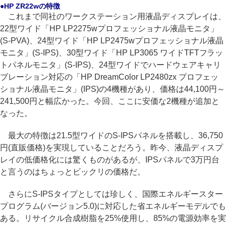
●HP ZR22wの特徴
これまで同社のワークステーション用液晶ディスプレイは、
22型ワイド「HP LP2275wプロフェッショナル液晶モニタ」
(S-PVA)、24型ワイド「HP LP2475wプロフェッショナル液晶
モニタ」(S-IPS)、30型ワイド「HP LP3065 ワイドTFTフラッ
トパネルモニタ」(S-IPS)、24型ワイドでハードウェアキャリ
ブレーション対応の「HP DreamColor LP2480zx プロフェッ
ショナル液晶モニタ」(IPS)の4機種があり、価格は44,100円～
241,500円と幅広かった。今回、ここに安価な2機種が追加と
なった。
最大の特徴は21.5型ワイドのS-IPSパネルを搭載し、36,750
円(直販価格)を実現していることだろう。昨今、液晶ディスプ
レイの低価格化には驚くものがあるが、IPSパネルで3万円台
と言うのはちょっとビックリの価格だ。
さらにS-IPSタイプとしては珍しく、国際エネルギースター
プログラム(バージョン5.0)に対応した省エネルギーモデルでも
ある。リサイクル合成樹脂を25%使用し、85%の電源効率を実