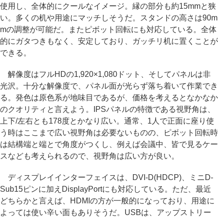
使用し、全体的にクールなイメージ。縁の部分も約15mmと狭
い。多くの机や用途にマッチしそうだ。スタンドの高さは90m
mの調整が可能だ。またピボット回転にも対応している。全体
的にガタつきもなく、安定しており、ガッチリ机に置くことが
できる。
解像度はフルHDの1,920×1,080ドット、そしてパネルは非
光沢。十分な解像度で、パネル面が光らず落ち着いて作業でき
る。発色は原色系が地味目であるが、価格を考えるとなかなか
のクオリティと言えよう。IPSパネルの特徴である視野角は、
上下/左右とも178度とかなり広い。通常、1人で正面に座り使
う時はここまで広い視野角は必要ないものの、ピボット回転時
は結構端と端とで角度がつくし、例えば会議中、皆で見るケー
スなども考えられるので、視野角は広い方が良い。
ディスプレイインターフェイスは、DVI-D(HDCP)、ミニD-
Sub15ピンに加えDisplayPortにも対応している。ただ、最近
どちらかと言えば、HDMIの方が一般的になっており、用途に
よっては使い辛い面もありそうだ。USBは、アップストリー