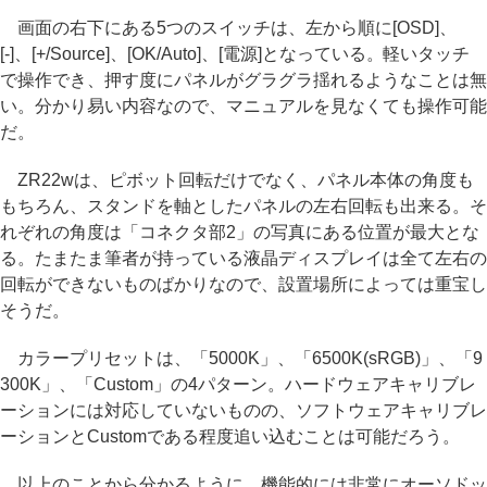
画面の右下にある5つのスイッチは、左から順に[OSD]、
[-]、[+/Source]、[OK/Auto]、[電源]となっている。軽いタッチ
で操作でき、押す度にパネルがグラグラ揺れるようなことは無
い。分かり易い内容なので、マニュアルを見なくても操作可能
だ。
ZR22wは、ピボット回転だけでなく、パネル本体の角度も
もちろん、スタンドを軸としたパネルの左右回転も出来る。そ
れぞれの角度は「コネクタ部2」の写真にある位置が最大とな
る。たまたま筆者が持っている液晶ディスプレイは全て左右の
回転ができないものばかりなので、設置場所によっては重宝し
そうだ。
カラープリセットは、「5000K」、「6500K(sRGB)」、「9
300K」、「Custom」の4パターン。ハードウェアキャリブレ
ーションには対応していないものの、ソフトウェアキャリブレ
ーションとCustomである程度追い込むことは可能だろう。
以上のことから分かるように、機能的には非常にオーソドッ