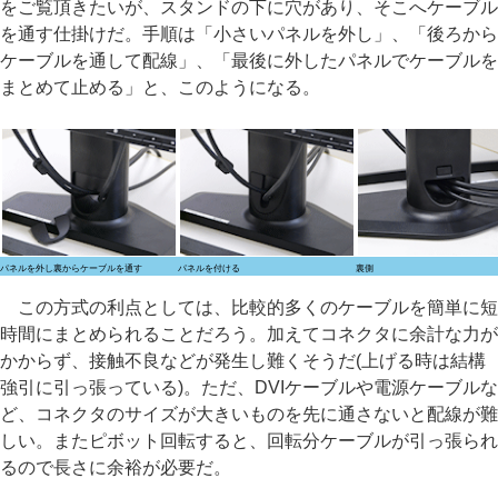
をご覧頂きたいが、スタンドの下に穴があり、そこへケーブル
を通す仕掛けだ。手順は「小さいパネルを外し」、「後ろから
ケーブルを通して配線」、「最後に外したパネルでケーブルを
まとめて止める」と、このようになる。
パネルを外し裏からケーブルを通す
パネルを付ける
裏側
この方式の利点としては、比較的多くのケーブルを簡単に短
時間にまとめられることだろう。加えてコネクタに余計な力が
かからず、接触不良などが発生し難くそうだ(上げる時は結構
強引に引っ張っている)。ただ、DVIケーブルや電源ケーブルな
ど、コネクタのサイズが大きいものを先に通さないと配線が難
しい。またピボット回転すると、回転分ケーブルが引っ張られ
るので長さに余裕が必要だ。