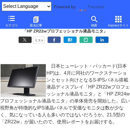
Powered by
Translate
■
西川和久の不定期コラム
■
カテゴリ
過去記事
検索
Impressサイト
安価なS-IPS液晶ディスプレイ
「HP ZR22wプロフェッショナル液晶モニタ」
リスト
日本ヒューレット・パッカード(日本
HP)は、4月に同社のワークステーショ
ンとセット向けとなるS-IPSパネル搭載
液晶ディスプレイ「HP ZR22wプロフェ
ッショナル液晶モニタ」と「HP ZR24w
プロフェッショナル液晶モニタ」の単体発売を開始した。広い
視野角が特徴的なIPS液晶パネルで安価なモニタは数が少な
く、気になっている人も多いのではないだろうか。21.5型の
「ZR22w」が届いたので、使用レポートをお届けする。