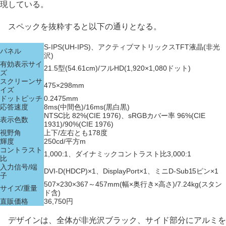
現している。
スペックを抜粋すると以下の通りとなる。
S-IPS(UH-IPS)、アクティブマトリックスTFT液晶(非光
パネル
沢)
有効表示サイ
21.5型(54.61cm)/フルHD(1,920×1,080ドット)
ズ
スクリーンサ
475×298mm
イズ
ドットピッチ
0.2475mm
応答速度
8ms(中間色)/16ms(黒白黒)
NTSC比 82%(CIE 1976)、sRGBカバー率 96%(CIE
表示色数
1931)/90%(CIE 1976)
視野角
上下/左右とも178度
輝度
250cd/平方m
コントラスト
1,000:1、ダイナミックコントラスト比3,000:1
比
入力信号/端
DVI-D(HDCP)×1、DisplayPort×1、ミニD-Sub15ピン×1
子
507×230×367～457mm(幅×奥行き×高さ)/7.24kg(スタン
サイズ/重量
ド含)
直販価格
36,750円
デザインは、全体が非光沢ブラック、サイド部分にアルミを