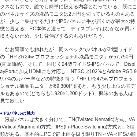
クスなもので、誰でも簡単に扱える内容となっている。既にこ
のパネルサイズの液晶モニタは2万円を切っているものもある
が、少し上乗せするだけでIPSパネルに手が届くのが最大の特
徴と言える。PC本体と違って、ディスプレイはなかなか買い
換えないため、少し背伸びするのもありだろう。
なお冒頭でも触れたが、同スペックでパネルが24型ワイド
の「HP ZR24w プロフェッショナル液晶モニタ」が57,750円
(直販価格)。そして、同じく24型ワイドS-IPSパネルで、Displ
ayPortに加えHDMIにも対応し、NTSC比102%とAdobe RGB 9
9.7%のカバー率などの特徴を持つ「HP LP2475wプロフェッ
ショナル液晶モニタ」が69,300円(同)と、もう少し上位のモデ
ルもあるので(どちらも1,920×1,200ドット)、興味のある人は
見て欲しい。
●IPSパネルの魅力
液晶パネルは大きく分けて、TN(Twisted Nematic)方式、VA
(Virtical Alignment)方式、IPS(In-Place-Switching)方式と、3種
類がある。基本的にPCで静止画を扱う限りTN＜VA＜IPSの順