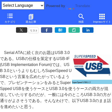
Powered by
Translate
■
大原雄介の最新インターフェイス動向
■
カテゴリ
過去記事
検索
Impressサイト
USB 3.0 その1
リスト
Serial ATAに続く次のお題はUSB 3.0
である。USBの仕様を策定するUSB-IF
(USB Implementation Forum)では、US
B 3.0というよりもむしろSuperSpeed U
SBという言葉を広めたがっているよう
で、プレゼンテーションをみるとSuper
SuperSpeed USBロゴ
Spped USBを使うケースとUSB 3.0を使うケースの両方が混
在していたりするのだが、一般には今のところUSB 3.0の方が
通りがよさそうである。そんなわけで、以下USB 3.0のまま話
を進めたいと思う。