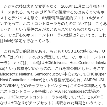
ただその後は大きな変更もなく、2008年11月には仕様もリ
リースされる。ちなみにUSB-IFが策定するのはあくまでもホ
ストとデバイスを繋ぐ、(物理/電気/論理)的プロトコルがメイ
ンであって、ホストコントローラそのものについては「こうあ
るべき」という要件のみがまとめられているものとなってい
る。では肝心のホストコントローラの仕様は? というと、これ
はIntelが策定を行なっている。
これも歴史的経緯があり、もともとUSB 1.0の時代から、U
SB-IFはプロトコルのみを策定していた。で、ホストコントロ
ーラについては、IntelはUHCI(Universal Host Controller Interfa
ce)という規格を定めたものの、これを非公開とした。そこで
MicrosoftとNational Semiconductorが中心となってOHCI(Open
Host Controller Interface)という規格が定められ、AMD/ALi/Si
S/NVIDIAなどのチップセットベンダーはこのOHCI準拠となる
ホストコントローラを搭載した(VIA Technologiesの製品の
み、UHCIのホストコントローラを搭載していた)。このOHCI
なりUHCIなりがチップセットに搭載された時期というのは、