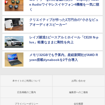
ー:8GB SSD:1TB最大 15.6インチ 15.6型
CIe3.0 M.2 2280 SSD1TB/最大2×8TB U
00Hz /180Hz/165Hz/100Hz ゲーミングモ
e Audioワイヤレスイヤフォン4機種を一気に聴
フルHD液晶 テンキー付き 日本語キーボ
SB4 Bluetooth5.2 2.5Gbps LAN*2 VES
ニター 1ms応答 pcモニター パソコン モ
く
ードwindows11搭載 office2024付き 初
A 静音 mini pc Windows11 Pro 4K 3画
ニター 非光沢 スピーカー内蔵 HDR/Free
期設定済 IPS広視野角 無線機能 超軽量 P
面出力 M6 Ultra
sync/VESA cocopar HG-238
C パソコン テレワーク応援
クリエイティブが作った2万円台の“小さなピュ
￥91,999
￥13,999
アオーディオスピーカー”
￥45,980
レイズ鍛造1ピースアルミホイール「CE28 N-p
lus」軽量なままに剛性を向上
メモリ32GBでも予算内。産経新聞社がAMD R
yzen搭載dynabookを2千台導入
本サイトのご利用について
お問い合わせ
広告掲載のご案内
編集部へのご連絡
プライバシーポリシー
会社概要