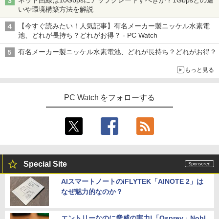
ネット回線は10Gbpsにアップグレードすべきか？1Gbpsとの違
【★最大100%ポイント】【WEBカメラ
zen7 SSD 256GB〜1TB メモリ 8GB〜3
4インチ VA FHD 1080P フルHD 非光沢
蝉川 夏哉 ]
3
スーパーの裏でヤニ吸うふたり 9巻 (デジタル
いや環境構築方法を解説
＆マウス】【内蔵テンキー】 第4世代 Co
2GB Windows11 WPS Office付き 動画
ディスプレイ（100Hz/VGA/HDMI1.4 ブ
版ビッグガンガンコミックス)
【Amazon.co.jp限定】 伊藤園 磨かれて、澄
re i7/メモリ:16GB/SSD:512GB/15.6イン
編集 在宅ワーク 安い デスクトップPC ビ
ルーライト軽減 フリッカーレス VESA対
￥924
みきった日本の水 2L 8本 ラベルレス [ ケース
【今すぐ読みたい！人気記事】有名メーカー製ニッケル水素電
チ/無線LAN/Wi-Fi/DVD/Office/中古パソ
ジネス オフィス業務 事務作業 デスクワ
応 Adaptive Sync対応 4000:1コントラ
] [ 水 ] [ ペットボトル ] [ 箱買い ] [ ストック
￥810
池、どれが長持ち？どれがお得？ - PC Watch
コン 中古 パソコン 中古PC 中古ノートパ
ーク
スト チルト調節可 PCモニター KTC H24
] [ 水分補給 ]
ソコン Windows 11 Windows10 中古動
V27
有名メーカー製ニッケル水素電池、どれが長持ち？どれがお得？
作良好品
￥49,210
-
￥10,143
ONE PIECE モノクロ版 115 【電子書
5
もっと見る
￥38,999
籍】[ 尾田栄一郎 ]
マラソン限定10%割引【届いてすぐ使え
4
￥594
PC Watch をフォローする
る】デスクトップパソコン 新品 一体型パ
【中古】モバイルモニター ARZOPA 144
4
【訳あり】【2023年発売モデル】 中古ノ
ソコン 24型 デスクトップpc Core i7 i5
Hz モバイルディスプレイ 16.1インチ ゲ
4
ート 人気商品 東芝 TOSHIBA dynabook
メモリ16GB/8GB SSD最大1TB Window
ームモニター 薄い 軽量 非光沢IPS液晶パ
G83シリーズ メモリ16GB NVMe SSD25
s11 Office付き 液晶一体型 パソコン IPS
ネル スイッチ用 ポータブルモニター 192
6GB Windows11 Office2021 ダイナブ
フルHD Webカメラ WIFI搭載 初期設定済
0x1080FHD HDRモード USB Type-C/mi
ック オフィス付きノートパソコン 東芝パ
テレワーク 在宅勤務 オールインワンPC
ni HDMI/ミラーリング スピーカー内蔵
ソコン 中古 第12世代Core i5 WiFi Bluet
カバー付テレワーク リモートワーク Z1F
ooth Webカメラ モバイルPC 顔認証
C
￥49,800
Special Site
￥43,800
￥11,800
AIスマートノートのiFLYTEK「AINOTE 2」は
なぜ魅力的なのか？
【エントリーでポイント100％還元のチ
5
ャンス】GMKtec ミニPC AMD Ryzen 5
【ランキング1位！】新品 ノートパソコ
7640HS 6コア12スレッド MAX5.0GHz D
【楽天1位常連・超800冠獲得】黒/白 モ
5
5
ン VETESA Intel Celeron 6500Y メモリ
DR5 32GB/最大128GB Radeon 760M P
ニター 21.5 / 23.8 / 24.5 / 27型 240Hz/2
エントリーなのに脅威の実力!「Osprey」Nobl