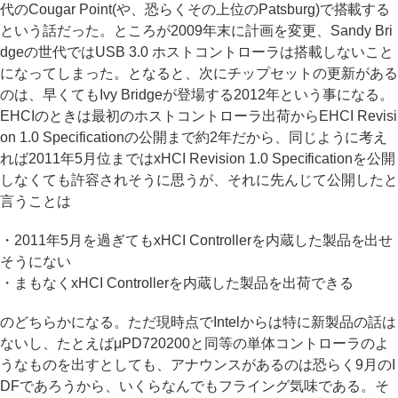
代のCougar Point(や、恐らくその上位のPatsburg)で搭載する
という話だった。ところが2009年末に計画を変更、Sandy Bri
dgeの世代ではUSB 3.0 ホストコントローラは搭載しないこと
になってしまった。となると、次にチップセットの更新がある
のは、早くてもIvy Bridgeが登場する2012年という事になる。
EHCIのときは最初のホストコントローラ出荷からEHCI Revisi
on 1.0 Specificationの公開まで約2年だから、同じように考え
れば2011年5月位まではxHCI Revision 1.0 Specificationを公開
しなくても許容されそうに思うが、それに先んじて公開したと
言うことは
・2011年5月を過ぎてもxHCI Controllerを内蔵した製品を出せ
そうにない
・まもなくxHCI Controllerを内蔵した製品を出荷できる
のどちらかになる。ただ現時点でIntelからは特に新製品の話は
ないし、たとえばμPD720200と同等の単体コントローラのよ
うなものを出すとしても、アナウンスがあるのは恐らく9月のI
DFであろうから、いくらなんでもフライング気味である。そ