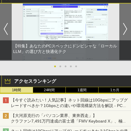
ットル (Smart Basic)
￥770
良品 フルHD 15.6インチ TOSHIBA dyna
デスクトップパソコンDELL HP NEC 第
中古モニター | 液晶ディスプレイ | PHILI
新版正しい家計管理 正しい家計管理長
1
1
1
1
￥1,380
book B65HU Windows11 卓越性能 第1
8〜10世代CoreI3I5選べる 21インチモニ
PS | 243V5QHABA/11 | 23.6インチワイ
期プラン編 2冊セット [ 林總 ]
1世代Core i5-1135G7 16GB 爆速NVMe
ター付き アウトレット 新品SSD最大1TB
ド 1920×1080(フルHD) | LEDバックライ
ONE PIECE モノクロ版 115 (ジャンプコミッ
式512GB-SSD カメラ 無線Wi-Fi6 Office
メモリ32GB Windows11 office付き Mic
ト | スピーカー内蔵 | 3系統入力(VGA・D
￥3,135
クスDIGITAL)
【Amazon.co.jp限定】 い・ろ・は・す 2L P
付き Win11【中古ノートパソコン 中古パ
rosoftoffice2024可 中古デスクトップパ
VI-D・HDMI) | VGAケーブル・電源ケー
ET ラベルレス ×8本
ソコン 中古PC】送料無料 あす楽対応 即
ソコン DVD/WIFI/Bluetooth DisplayPor
ブル付属【30日保証】
日発送（Windows10も対応可能 Win1
t
￥594
0）
￥1,112
￥5,980
【特集】あなたのPCスペックにドンピシャな「ローカル
あなたが誰かを殺した （講談社文庫） [
2
￥29,800
東野 圭吾 ]
LLM」の選び方と快適化テク
￥37,389
異世界居酒屋「のぶ」(22) (角川コミックス・
￥1,023
エース)
by Amazon 天然水ラベルレス 2L×9本
【500円クーポン＋ポイント最大31.5%還
●
●
●
●
●
2
富士通 FMV K5010 AIO 21.5インチ 第10
元！】モバイルモニター 15.6 インチ FH
2
【13.3型 軽量化 薄型 】 ノートパソコン
世代 Core i3 メモリ8GB Nvme M.2 SSD
D 1920×1080 1080P Fast IPS パネル 非
￥832
￥1,117
2
アクセスランキング
中古 パソコン ノートPC 13.3型 第十世代
256GB Office付き Webカメラ WiFi US
光沢 1000:1 高コントラスト 超軽量 600
Core i5 NEC VersaPro VB-9 SSD256GB
B3.2 Windows11 中古一体型
g スピーカー内蔵 Type-C/HDMI 接続 PS
デルモンテ 食塩無添加 トマトジュース 8
3
1時間
24時間
1週間
1カ月
メモリ8GB Windows11 オフィス付 WIF
5/Switch/PC/スマホ対応
00ml ×15本
I Bluetooth 無線 HDMI 中古pc 中古ノー
￥32,800
HUNTER×HUNTER モノクロ版 39 (ジャンプ
【今すぐ読みたい！人気記事】ネット回線は10Gbpsにアップグ
トパソコン
￥8,490
コミックスDIGITAL)
by Amazon 炭酸水 ラベルレス 500ml ×24本
￥3,680
レードすべきか？1Gbpsとの違いや環境構築方法を解説 - PC
強炭酸水 ペットボトル 500ミリリットル (Sm
Watch
￥35,990
art Basic)
￥572
【大河原克行の「パソコン業界、東奔西走」】
＼11日まで限定価格／【楽天1位】デス
3
クラファン7,491万円達成の富士通「FMV Keyboard X」、極限
クトップパソコン 新品 高性能 第14世代
【1,000円クーポン＋ポイント最大31.5%
￥1,625
3
の静音化を追求
第12世代 Corei7 Corei5 Corei3 AMD Ry
還元！】PCモニター 液晶ディスプレイ 2
異世界居酒屋「のぶ」(22) 【電子書籍】[
4