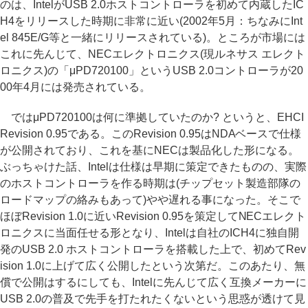
のは、IntelがUSB 2.0ホストコントローラを初めて内蔵したIC
H4をリリースした時期に非常に近い(2002年5月：ちなみにInt
el 845E/G等と一緒にリリースされている)。ところが市場には
これに先んじて、NECエレクトロニクス(現ルネサス エレクト
ロニクス)の「μPD720100」というUSB 2.0コントローラが20
00年4月には発売されている。
ではμPD720100は何に準拠していたのか? というと、EHCI
Revision 0.95である。このRevision 0.95はNDAベースで仕様
が公開されており、これを基にNECは製品化した形になる。
ぶっちゃけた話、Intelは仕様は早期に策定できたものの、実際
のホストコントローラを作る時期は(チップセット製造部隊の
ロードマップの絡みもあって)やや遅れる事になった。そこで
ほぼRevision 1.0に近いRevision 0.95を策定してNECエレクト
ロニクスに当面任せる形となり、Intelは自社のICH4に独自開
発のUSB 2.0 ホストコントローラを搭載した上で、初めてRev
ision 1.0に上げて広く公開したという次第だ。このあたり、無
償で公開はするにしても、Intelに先んじて広く互換メーカーに
USB 2.0の普及で先手を打たれたくないという思惑が透けて見