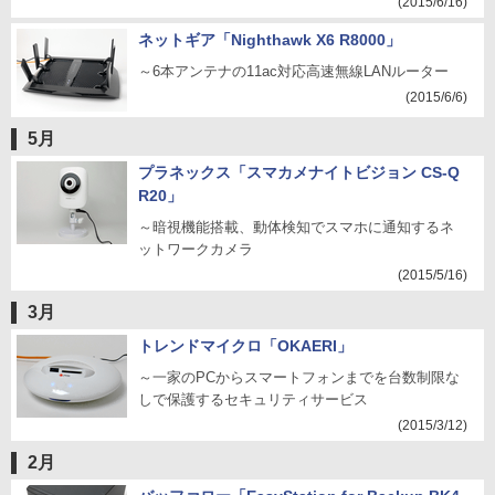
(2015/6/16)
ネットギア「Nighthawk X6 R8000」
～6本アンテナの11ac対応高速無線LANルーター
(2015/6/6)
5月
プラネックス「スマカメナイトビジョン CS-Q
R20」
～暗視機能搭載、動体検知でスマホに通知するネ
ットワークカメラ
(2015/5/16)
3月
トレンドマイクロ「OKAERI」
～一家のPCからスマートフォンまでを台数制限な
しで保護するセキュリティサービス
(2015/3/12)
2月