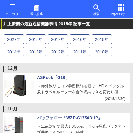
カテゴリ
過去記事
検索
Impressサイト
井上繁樹の最新通信機器事情 2015年 記事一覧
2022
年
2018
年
2017
年
2016
年
2015
年
2014
年
2013
年
2012
年
2011
年
2010
年
12月
ASRock「G10」
～赤外線リモコン学習機能搭載で、HDMIドングル
兼トラベルルーターを合体収納できる変わり種
(2015/12/30)
10月
バッファロー「WZR-S1750DHP」
～11ac対応で最大1.3Gpbs、iPhone写真バックアッ
プ機能とVPNサーバー搭載