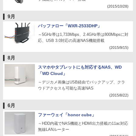
(2015/10/28)
9月
バッファロー「WXR-2533DHP」
～5GHz帯は1,733Mbps、2.4GHz帯は800Mbpsに対
応、USB 3.0対応の高速NAS機能搭載
(2015/9/15)
8月
スマホやタブレットにも対応するNAS、WD
「WD Cloud」
～デジカメ画像はUSB経由でバックアップ、クラ
ウドアクセスも可能な高速NAS
(2015/8/22)
6月
ファーウェイ「honor cube」
～HDD内蔵でNAS機能とHDMI出力搭載の11ac対応
無線LANルーター