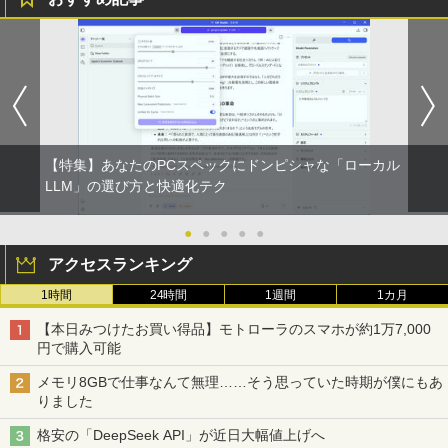
【特集】あなたのPCスペックにドンピシャな「ローカル
LLM」の選び方と快適化テク
●
●
●
●
●
アクセスランキング
1時間
24時間
1週間
1カ月
【本日みつけたお買い得品】モトローラのスマホが約1万7,000
円で購入可能
メモリ8GBで仕事なんて無理……そう思っていた時期が僕にもあ
りました
格安の「DeepSeek API」が近日大幅値上げへ