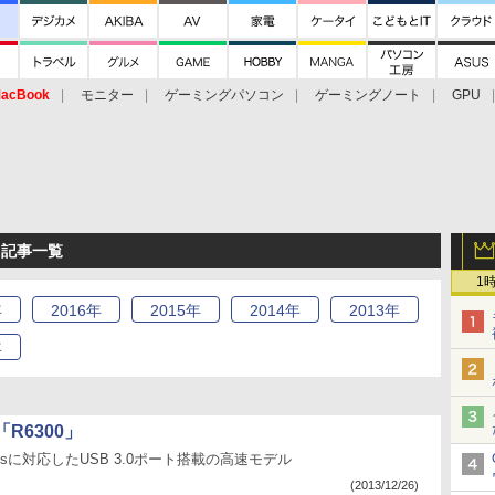
acBook
モニター
ゲーミングパソコン
ゲーミングノート
GPU
 記事一覧
1
年
2016
年
2015
年
2014
年
2013
年
年
R6300」
3Gbpsに対応したUSB 3.0ポート搭載の高速モデル
(2013/12/26)