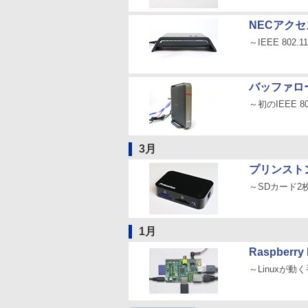
NECアクセ
～IEEE 802.
バッファロー
～初のIEEE 80
3月
プリンストン「
～SDカード2
1月
Raspberry
～Linuxが