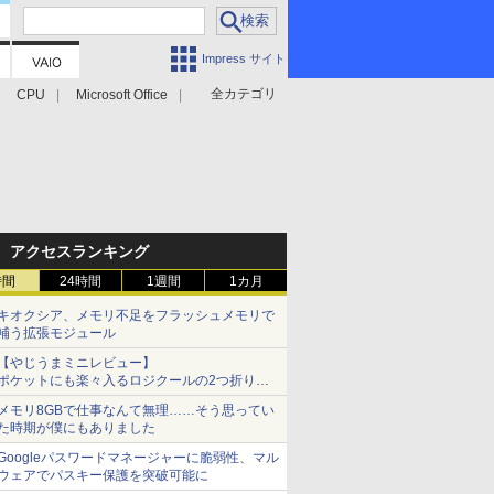
Impress サイト
全カテゴリ
CPU
Microsoft Office
アクセスランキング
時間
24時間
1週間
1カ月
キオクシア、メモリ不足をフラッシュメモリで
補う拡張モジュール
【やじうまミニレビュー】
ポケットにも楽々入るロジクールの2つ折りマ
ウス「Mobi Fold」。その気になるギミックと
メモリ8GBで仕事なんて無理……そう思ってい
は？
た時期が僕にもありました
Googleパスワードマネージャーに脆弱性、マル
ウェアでパスキー保護を突破可能に