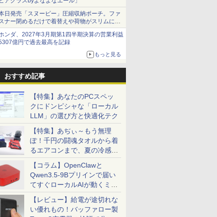
ビアグラスbyよなよなエール」
本日発売「スヌーピー」圧縮収納ポーチ。ファ
スナー閉めるだけで着替えや荷物がスリムにま
とまる
ホンダ、2027年3月期第1四半期決算の営業利益
5307億円で過去最高を記録
もっと見る
おすすめ記事
【特集】あなたのPCスペッ
クにドンピシャな「ローカル
LLM」の選び方と快適化テク
【特集】あぢぃ～もう無理
ぽ！千円の闘魂タオルから着
るエアコンまで、夏の冷感グ
ッズ一挙紹介
【コラム】OpenClawと
Qwen3.5-9Bプリインで届い
てすぐローカルAIが動くミニ
PC「SER9 Pro」
【レビュー】給電が途切れな
い優れもの！バッファロー製