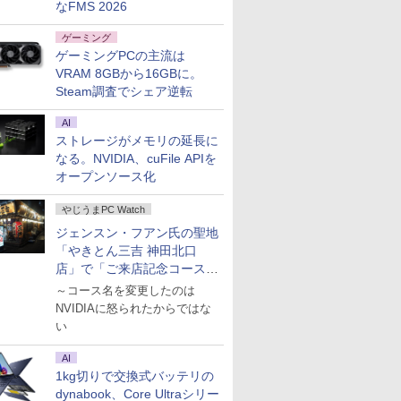
なFMS 2026
ゲーミング
ゲーミングPCの主流は
VRAM 8GBから16GBに。
Steam調査でシェア逆転
AI
ストレージがメモリの延長に
なる。NVIDIA、cuFile APIを
オープンソース化
やじうまPC Watch
ジェンスン・フアン氏の聖地
「やきとん三吉 神田北口
店」で「ご来店記念コース」
を娘と堪能
～コース名を変更したのは
NVIDIAに怒られたからではな
い
AI
1kg切りで交換式バッテリの
dynabook、Core Ultraシリー