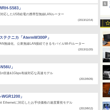
RH-S583」
aft)に対応したUSB給電の携帯型無線LANルーター
(2013/12/14)
ステクニカ「AtermW300P」
AN無線化、公衆無線LAN接続できるモバイルWi-Fiルーター
(2013/11/20)
-N56U」
1n倍速&1Gbps有線対応な高速モデル
(2013/9/26)
WGR1200」
abit Ethernetに対応したお手頃価格の速度重視モデル
(2013/8/12)