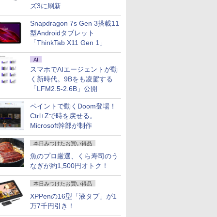
ズ3に刷新
Snapdragon 7s Gen 3搭載11
型Androidタブレット
「ThinkTab X11 Gen 1」
AI
スマホでAIエージェントが動
く新時代。9Bをも凌駕する
「LFM2.5-2.6B」公開
ペイントで動くDoom登場！
Ctrl+Zで時を戻せる。
Microsoft幹部が制作
本日みつけたお買い得品
魚のプロ厳選、くら寿司のう
なぎが約1,500円オトク！
本日みつけたお買い得品
XPPenの16型「液タブ」が1
万7千円引き！