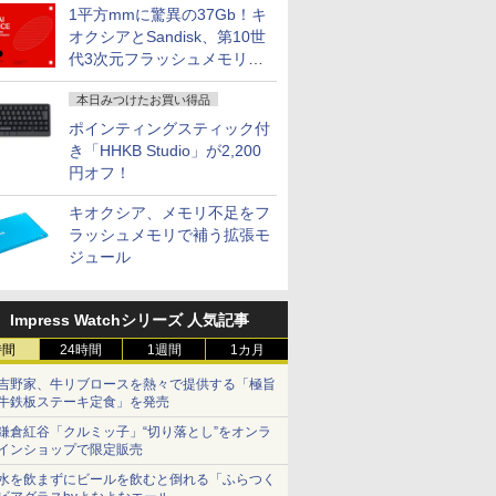
1平方mmに驚異の37Gb！キ
オクシアとSandisk、第10世
代3次元フラッシュメモリを
開発
本日みつけたお買い得品
ポインティングスティック付
き「HHKB Studio」が2,200
円オフ！
キオクシア、メモリ不足をフ
ラッシュメモリで補う拡張モ
ジュール
Impress Watchシリーズ 人気記事
時間
24時間
1週間
1カ月
吉野家、牛リブロースを熱々で提供する「極旨
牛鉄板ステーキ定食」を発売
鎌倉紅谷「クルミッ子」“切り落とし”をオンラ
インショップで限定販売
水を飲まずにビールを飲むと倒れる「ふらつく