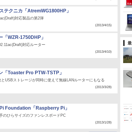
ステクニカ「AtremWG1800HP」
11ac(Draft)対応製品の第2弾
(2013/4/15)
「WZR-1750DHP」
最
2.11ac(Draft)対応ルーター
(2013/4/10)
Toaster Pro PTW-TSTP」
枚とUSBストレージが同時に使えて無線LANルーターにもなる
(2013/3/28)
 Pi Foundation「Raspberry Pi」
動く手のひらサイズのファンレスボードPC
(2013/1/28)