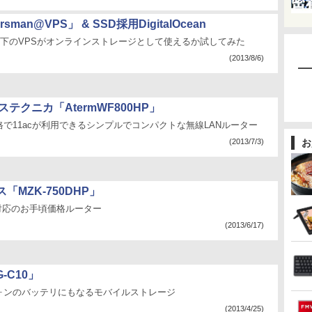
ersman@VPS」 & SSD採用DigitalOcean
以下のVPSがオンラインストレージとして使えるか試してみた
(2013/8/6)
ステクニカ「AtermWF800HP」
で11acが利用できるシンプルでコンパクトな無線LANルーター
(2013/7/3)
お
「MZK-750DHP」
aft)対応のお手頃価格ルーター
(2013/6/17)
-C10」
ォンのバッテリにもなるモバイルストレージ
(2013/4/25)