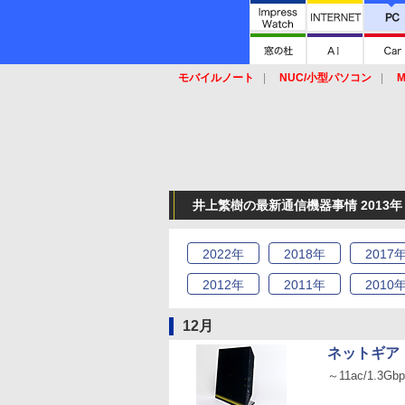
モバイルノート
NUC/小型パソコン
M
SSD
キーボード
マウス
井上繁樹の最新通信機器事情 2013年
2022
年
2018
年
2017
2012
年
2011
年
2010
12月
ネットギア「
～11ac/1.