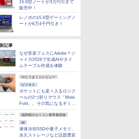
15.6型ノートが3万円引きで
販売中！
レノボの15.6型ゲーミングノ
ートが6万4千円引き！
新記事
なぜ音楽フェスにAdobe？ジ
ャイガ2026で生成AIやタイ
ムテーブル作成を体験
やじうまミニレビュー
ビジネス
ポケットにも楽々入るロジク
ールの2つ折りマウス「Mobi
Fold」。その気になるギミッ
クとは？
福田昭のセミコン業界最前線
AI
液体冷却SSDや量子メモリ、
永久ストレージなど話題豊富