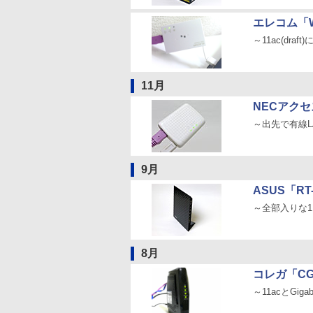
エレコム「W
～11ac(dr
11月
NECアクセ
～出先で有線L
9月
ASUS「RT
～全部入りな1
8月
コレガ「CG-
～11acとGig