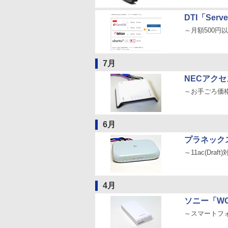
DTI「Serv
～月額500円
7月
NECアクセ
～お手ごろ価格
6月
プラネックス
～11ac(Dr
4月
ソニー「WG
～スマートフ