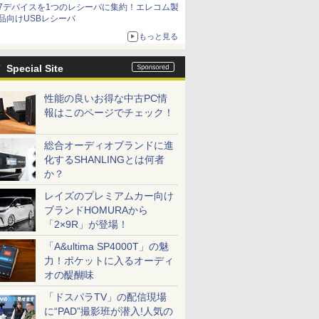
7デバイスを1つのレシーバに集約！エレコム製
品向けUSBレシーバ
もっと見る
Special Site
性能の良いお得な中古PC情
報はこのページでチェック！
総合オーディオブランドに進
化するSHANLINGとは何者
か？
レイズのプレミアムカー向け
ブランドHOMURAから
「2×9R」が登場！
「A&ultima SP4000T」の魅
力！ポケットに入るオーディ
オの醍醐味
「ドスパラTV」の配信現場
に“PAD”撮影班が潜入!人気の