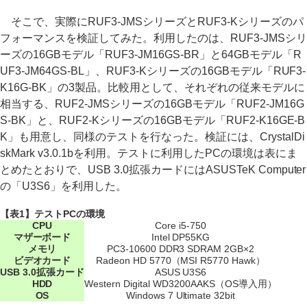
そこで、実際にRUF3-JMSシリーズとRUF3-Kシリーズのパ
フォーマンスを検証してみた。利用したのは、RUF3-JMSシリ
ーズの16GBモデル「RUF3-JM16GS-BR」と64GBモデル「R
UF3-JM64GS-BL」、RUF3-Kシリーズの16GBモデル「RUF3-
K16G-BK」の3製品。比較用として、それぞれの従来モデルに
相当する、RUF2-JMSシリーズの16GBモデル「RUF2-JM16G
S-BK」と、RUF2-Kシリーズの16GBモデル「RUF2-K16GE-B
K」も用意し、同様のテストを行なった。検証には、CrystalDi
skMark v3.0.1bを利用。テストに利用したPCの環境は表にま
とめたとおりで、USB 3.0拡張カードにはASUSTeK Computer
の「U3S6」を利用した。
【表1】テストPCの環境
CPU
Core i5-750
マザーボード
Intel DP55KG
メモリ
PC3-10600 DDR3 SDRAM 2GB×2
ビデオカード
Radeon HD 5770（MSI R5770 Hawk）
USB 3.0拡張カード
ASUS U3S6
HDD
Western Digital WD3200AAKS（OS導入用）
OS
Windows 7 Ultimate 32bit