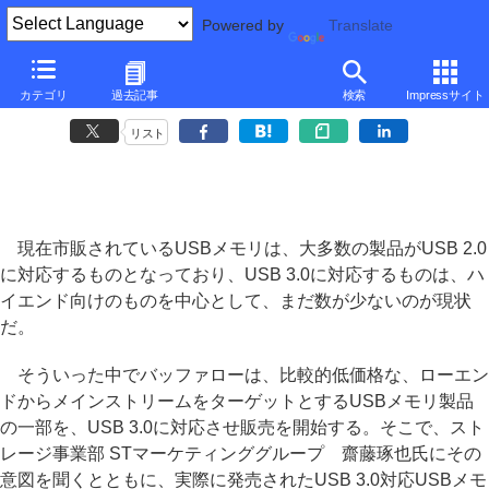
Powered by
Translate
■
平澤寿康の周辺機器レビュー
■
カテゴリ
過去記事
検索
Impressサイト
低価格USBメモリまでUSB 3.0対応にしたバッファローの戦略
リスト
現在市販されているUSBメモリは、大多数の製品がUSB 2.0
に対応するものとなっており、USB 3.0に対応するものは、ハ
イエンド向けのものを中心として、まだ数が少ないのが現状
だ。
そういった中でバッファローは、比較的低価格な、ローエン
ドからメインストリームをターゲットとするUSBメモリ製品
の一部を、USB 3.0に対応させ販売を開始する。そこで、スト
レージ事業部 STマーケティンググループ 齋藤琢也氏にその
意図を聞くとともに、実際に発売されたUSB 3.0対応USBメモ