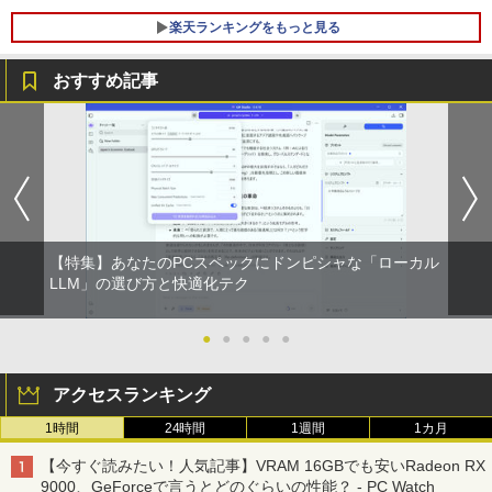
￥139,500
楽天ランキングをもっと見る
￥29,800
おすすめ記事
YOGAポーズの教科書 [ 綿本彰 ]
1
￥2,090
【特集】あなたのPCスペックにドンピシャな「ローカル
ザ・ファブル 全巻セット(1-22巻セット)
LLM」の選び方と快適化テク
2
（ヤンマガKCスペシャル） [ 南勝久 ]
●
●
●
●
●
￥19,118
アクセスランキング
1時間
24時間
1週間
1カ月
現代ギリシア語辞典第3版 [ 川原拓雄 ]
3
【今すぐ読みたい！人気記事】VRAM 16GBでも安いRadeon RX
￥19,800
9000、GeForceで言うとどのぐらいの性能？ - PC Watch