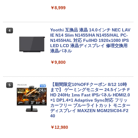
ore i3-8130U 第8世代 Microsoft Office
FI6 Bluetooth5.2 4K 2画面出力 デスク
￥1,964
版ビッグガンガンコミックス)
コカ・コーラ やかんの麦茶 from 爽健美茶 ラ
付き Windows11 東芝 dynabook B65
トップPC NucBox みにpc 省エネ オフィ
￥8,999
ベルレス 650mlPET×24本
￥250
ノートパソコン 中古 PC パソコン 中古ノ
ス
￥810
ートPC 最大SSD1TB 最大メモリ16GB
Xiaomi シャオミ REDMI Buds 8 Lite ワイヤ
￥2,009
￥46,248
レスイヤホン Bluetooth 5.4 ノイズキャンセ
￥21,800
リング ANC 36時間再生
Yoothi 互換品 液晶 14.0インチ NEC LAV
4
IE N14 Slim N1455/HA N1455/HAL PC-
N1455HAL 対応 FullHD 1920x1080 IPS
￥3,480
Office2024付き デスクトップPC デスク
LED LCD 液晶ディスプレイ 修理交換用
4
【★最大100%ポイント】【新生活応援・
トップ パソコン ビジネス 第14世代 core
液晶パネル
4
2026】【Office 2019 H&B】【カメラ×F
i7 第12世代 corei3 corei5 Windows11
HD】富士通 LIFEBOOK U939/第8世代 C
SSD 128GB～2TB メモリ8GB～32GB 2
￥9,800
ore i5/メモリ:8GB/M.2 SSD:256GB/512
年保証 安い 激安 オフィス業務 事務作業
GB/1TB/Wi-fi/Bluetooth/13.3型/HDMI/U
デスクワーク 動画視聴 おしゃれ 本体の
SB-C/USB3.1/パソコン 中古PC 中古ノー
み
トパソコン Windows11
【期間限定10%OFFクーポン 8/12 10時
5
￥45,700
まで】 ゲーミングモニター 24.5インチ F
￥25,800
HD 240Hz 1ms Fast IPSパネル HDMI2.0
×1 DP1.4×1 Adaptive Sync対応 フリッ
カーフリー ブルーライトカット モニター
★レノボ / Lenovo ThinkCentre M70q
ディスプレイ MAXZEN MGM25IC04-F2
5
ノートパソコン 新品 14インチ Office搭
Tiny Gen 5 12TES7DK00 (Windows 11
40
5
載 Windows11 Pro 日本語キーボード メ
Pro/インテル Core i5 14500T/メモリ:16
モリ 12GB SSD 128GB 256GB 512GB 1
GB/SSD:256GB)【デスクトップパソコ
￥12,980
TB Webカメラ WiFi Bluetooth 選べる
ン】【送料無料】
カラー 14型 薄型 軽量