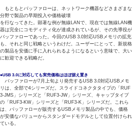
もともとバッファローは、ネットワーク機器などさまざまな
分野で製品の早期投入や価格破壊
を行なってきた。顕著な例が無線LANで、現在では無線LAN機
器は完全にコモディティ化が達成されているが、その先導役が
バッファローであった。今回のUSB 3.0対応USBメモリの拡充
も、それと同じ戦略というわけだ。ユーザーにとって、新規格
の製品を安価に手に入れられるようになるという意味で、大い
に歓迎できる戦略だ。
●USB 3.0に対応しても実売価格はほぼ据え置き
バッファローが7月上旬より発売するUSB 3.0対応USBメモ
リは、全部で4シリーズだ。スライドコネクタタイプの「RUF
3-JMS」シリーズと「RUF3-JW」シリーズ、キャップタイプ
の「RUF3-KW」シリーズと「RUF3-K」シリーズだ。これら
は、バッファローが販売するUSBメモリ製品の中でも、価格
が安価なバリューからスタンダードモデルとして位置付けられ
ている。