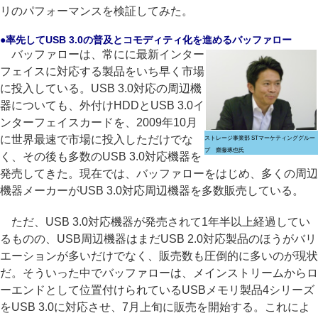
リのパフォーマンスを検証してみた。
●率先してUSB 3.0の普及とコモディティ化を進めるバッファロー
バッファローは、常にに最新インター
フェイスに対応する製品をいち早く市場
に投入している。USB 3.0対応の周辺機
器についても、外付けHDDとUSB 3.0イ
ンターフェイスカードを、2009年10月
に世界最速で市場に投入しただけでな
ストレージ事業部 STマーケティンググルー
プ 齋藤琢也氏
く、その後も多数のUSB 3.0対応機器を
発売してきた。現在では、バッファローをはじめ、多くの周辺
機器メーカーがUSB 3.0対応周辺機器を多数販売している。
ただ、USB 3.0対応機器が発売されて1年半以上経過してい
るものの、USB周辺機器はまだUSB 2.0対応製品のほうがバリ
エーションが多いだけでなく、販売数も圧倒的に多いのが現状
だ。そういった中でバッファローは、メインストリームからロ
ーエンドとして位置付けられているUSBメモリ製品4シリーズ
をUSB 3.0に対応させ、7月上旬に販売を開始する。これによ