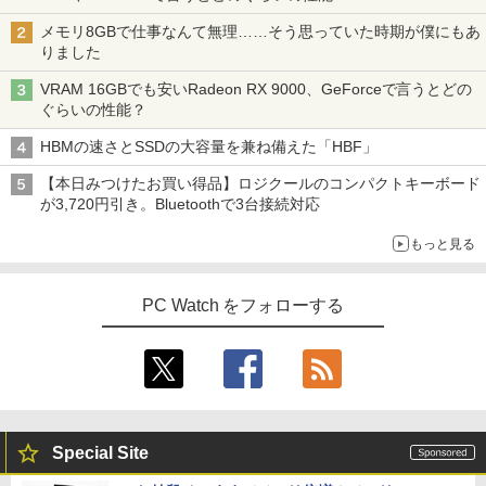
メモリ8GBで仕事なんて無理……そう思っていた時期が僕にもあ
りました
VRAM 16GBでも安いRadeon RX 9000、GeForceで言うとどの
実写映画『ブルーロック』公式PHOTO
4
ぐらいの性能？
BOOK （講談社 MOOK） [ 講談社 ]
HBMの速さとSSDの大容量を兼ね備えた「HBF」
￥2,200
【本日みつけたお買い得品】ロジクールのコンパクトキーボード
が3,720円引き。Bluetoothで3台接続対応
もっと見る
細胞の分子生物学 [ 中村 桂子 ]
5
￥22,000
PC Watch をフォローする
Special Site