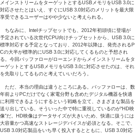
メインストリームをターゲットとするUSBメモリをUSB 3.0に
対応させたとはいえ、すぐにUSB 3.0対応のメリットを最大限
享受できるユーザーはやや少ないと考えられる。
ちなみに、Intelチップセットでも、2012年初頭頃に登場が
予定されている次世代CPU向けチップセットから、USB 3.0に
標準対応する予定となっており、2012年以降は、発売されるP
Cの大半が標準的にUSB 3.0に対応してくるものと予想され
る。今回バッファローがローエンドからメインストリームをタ
ーゲットとするUSBメモリをUSB 3.0に対応させたのは、それ
を先取りしてるものと考えていいだろう。
ただ、本当の理由は違うところにある。バッファローは、数
年前よりPCだけでなく家電分野も含めたデジタル機器を快適
に利用できるようにするという戦略を立て、さまざまな製品を
送り出している。そういった中で特に重視しているのが“HD映
像”だ。HD映像はデータサイズが大きいため、快適に扱うには
大容量かつ高速なストレージデバイスが必須となる。そこで、
USB 3.0対応製品をいち早く投入するとともに、USB 3.0対応