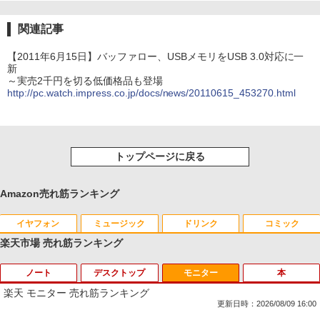
関連記事
【2011年6月15日】バッファロー、USBメモリをUSB 3.0対応に一
新
～実売2千円を切る低価格品も登場
http://pc.watch.impress.co.jp/docs/news/20110615_453270.html
トップページに戻る
Amazon売れ筋ランキング
イヤフォン
ミュージック
ドリンク
コミック
楽天市場 売れ筋ランキング
ノート
デスクトップ
モニター
本
Anker Soundcore P40i オフホワイト
BRUCE WAYNE feat. Flo Milli, ATL Jacob
【Amazon.co.jp限定】 い・ろ・は・す 2L P
薬屋のひとりごと 17巻 (デジタル版ビッグガ
[Explicit]
ET ラベルレス ×8本
ンガンコミックス)
楽天 モニター 売れ筋ランキング
￥7,990
更新日時：2026/08/09 16:00
￥250
￥1,112
￥770