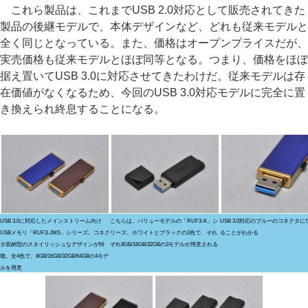
これら製品は、これまでUSB 2.0対応として販売されてきた
製品の後継モデルで、本体デザインなど、どれも従来モデルと
全く同じとなっている。また、価格はオープンプライスだが、
実売価格も従来モデルとほぼ同等となる。つまり、価格をほぼ
据え置いてUSB 3.0に対応させてきたわけだ。従来モデルは存
在価値がなくなるため、今回のUSB 3.0対応モデルに完全に置
き換えられ終息することになる。
USB 3.0に対応したメインストリーム向け
こちらは、バリューモデルの「RUF3-K」シ
USB 3.0対応のブルーのコネクタ
USBメモリ「RUF3-JMS」シリーズ。コネク
リーズ。ホワイトとブラックの2色で、それ
ることがわかる
タ収納型のスタイリッシュなデザインが特
ぞれ8GB/16GB/32GBの3モデルが用意される
徴。全4色で、8GB/16GB/32GB/64GBの4モデ
ルを用意