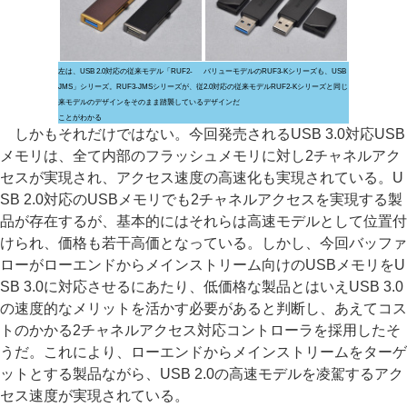
左は、USB 2.0対応の従来モデル「RUF2-
バリューモデルのRUF3-Kシリーズも、USB
JMS」シリーズ。RUF3-JMSシリーズが、従
2.0対応の従来モデルRUF2-Kシリーズと同じ
来モデルのデザインをそのまま踏襲している
デザインだ
ことがわかる
しかもそれだけではない。今回発売されるUSB 3.0対応USB
メモリは、全て内部のフラッシュメモリに対し2チャネルアク
セスが実現され、アクセス速度の高速化も実現されている。U
SB 2.0対応のUSBメモリでも2チャネルアクセスを実現する製
品が存在するが、基本的にはそれらは高速モデルとして位置付
けられ、価格も若干高価となっている。しかし、今回バッファ
ローがローエンドからメインストリーム向けのUSBメモリをU
SB 3.0に対応させるにあたり、低価格な製品とはいえUSB 3.0
の速度的なメリットを活かす必要があると判断し、あえてコス
トのかかる2チャネルアクセス対応コントローラを採用したそ
うだ。これにより、ローエンドからメインストリームをターゲ
ットとする製品ながら、USB 2.0の高速モデルを凌駕するアク
セス速度が実現されている。