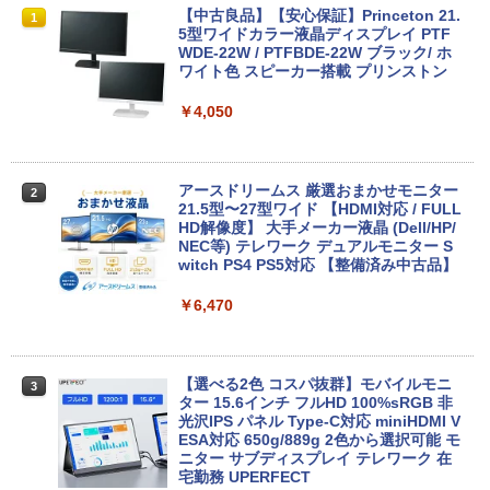
8月5日限定10倍＆抽選10000P！｜2021
R309-Apple Mac mini A1347 1点 MacO
【中古良品】【安心保証】Princeton 21.
1
1
1
年モデル！高性能ノートパソコン Windo
S Catalina 10.15.7/CPU Core i5-4260U/
5型ワイドカラー液晶ディスプレイ PTF
ws11 富士通 LIFEBOOK A5511 第11世
メモリ 4GB/SATA 500GB intel HD Grap
WDE-22W / PTFBDE-22W ブラック/ ホ
Anker Soundcore P31i ブラック
BRUCE WAYNE feat. Flo Milli, ATL Jacob
by Amazon 天然水 ラベルレス 500ml ×24本
異世界居酒屋「のぶ」(22) (角川コミックス・
代Celeron 6305U最大メモリ32GB 秒速
hics 5000 1536MB グラフィックス搭載
ワイト色 スピーカー搭載 プリンストン
[Explicit]
富士山の天然水 バナジウム含有 水 ミネラル
エース)
起動新品SSD2TB テンキー内蔵 15.6型大
★送料無料【中古動作品】
ウォーター ペットボトル 静岡県産 500ミリリ
画面 ノートパソコン中古 オフィス付き
￥5,990
￥4,050
ットル (Smart Basic)
Microsoftoffice2024可 送料無料 WIFI
￥250
￥832
￥6,480
￥1,380
￥15,120
アースドリームス 厳選おまかせモニター
2
Anker Soundcore Liberty 5 ミッドナイトブ
見知らぬ糸
ONE PIECE モノクロ版 115 (ジャンプコミッ
中古パソコン | NEC | Mate MRL36L-5 |
21.5型〜27型ワイド 【HDMI対応 / FULL
2
ラック
クスDIGITAL)
by Amazon 天然水ラベルレス 2L×9本
Windows11 | デスクトップ | 一年保証 |
HD解像度】 大手メーカー液晶 (Dell/HP/
新古品ノートパソコン Intel Celeron Wi
第9世代 | Core i3 9100 3.6(〜最大4.2)G
NEC等) テレワーク デュアルモニター S
￥250
2
ndows11 Pro Office 2024付き メモリ16
Hz | MEM:8GB | SSD:256GB(新品) | DV
witch PS4 PS5対応 【整備済み中古品】
￥14,990
￥594
￥1,117
GB SSD512GB 12型/14型選択可 Blueto
Dマルチ | Win11Pro64bit
oth 無線LAN USB3.0 軽量 モバイル ビ
￥6,470
ジネス 在宅勤務 学生向け
￥15,000
【2026年アップグレード版】AOKIMI ワイヤ
On My Road (Stadium ver.)
HUNTER×HUNTER モノクロ版 39 (ジャンプ
￥21,980
レスイヤホン bluetooth イヤホン V12 小型
コミックスDIGITAL)
by Amazon 炭酸水 ラベルレス 500ml ×24本
軽量 ブルートゥースHi-Fi 最大36時間再生 ぶ
強炭酸水 ペットボトル 500ミリリットル (Sm
【選べる2色 コスパ抜群】モバイルモニ
￥250
3
るーとゅーす コードレス ENCノイズキャン
art Basic)
【エントリーでポイント100％還元のチ
ター 15.6インチ フルHD 100%sRGB 非
￥572
3
セリング 自動ペアリング Type-C充電 マイク
ャンス】GMKtec G5S ミニpc 【Intel N
光沢IPS パネル Type-C対応 miniHDMI V
付き 防水 タッチ式音量調整 スポーツ/通勤/通
【1500円OFFクーポン】【DVDドライブ
5095 DDR5 8GB 128GB SSD】mini pc
ESA対応 650g/889g 2色から選択可能 モ
￥1,625
3
学/WEB会議(ホワイト)
&テンキー】ノートパソコン 中古パソコ
Windows11 Pro 超軽量 4コア/4スレッド
ニター サブディスプレイ テレワーク 在
ン 15.6インチ SSD256GB メモリ8GB C
2.9GHz ミニパソコン M.2 2242 SATA WI
宅勤務 UPERFECT
On My Road (Stadium ver.)
スーパーの裏でヤニ吸うふたり 9巻 (デジタル