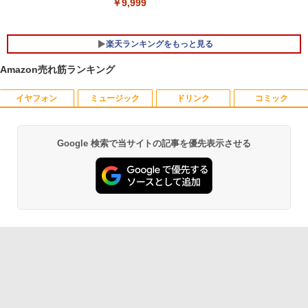
￥9,999
楽天ランキングをもっと見る
Amazon売れ筋ランキング
イヤフォン
ミュージック
ドリンク
コミック
ゾンビのあふれた世界で俺だけが襲われ
1
ない 5 【電子書籍】[ 増田ちひろ ]
￥1,155
Google 検索で当サイトの記事を優先表示させる
Anker Soundcore P40i オフホワイト
BRUCE WAYNE feat. Flo Milli, ATL Jacob
【Amazon.co.jp限定】 い・ろ・は・す 2L P
薬屋のひとりごと 17巻 (デジタル版ビッグガ
[Explicit]
ET ラベルレス ×8本
ンガンコミックス)
￥7,990
￥250
￥1,112
￥770
異世界魔王と召喚少女の奴隷魔術（30）
2
【電子書籍】[ 福田直叶 ]
Anker Soundcore P31i ブラック
BRUCE WAYNE feat. Flo Milli, ATL Jacob
by Amazon 天然水 ラベルレス 500ml ×24本
異世界居酒屋「のぶ」(22) (角川コミックス・
￥792
[Explicit]
富士山の天然水 バナジウム含有 水 ミネラル
エース)
ウォーター ペットボトル 静岡県産 500ミリリ
￥5,990
ットル (Smart Basic)
￥250
￥832
￥1,380
アンダーニンジャ（18） 【電子書籍】[
3