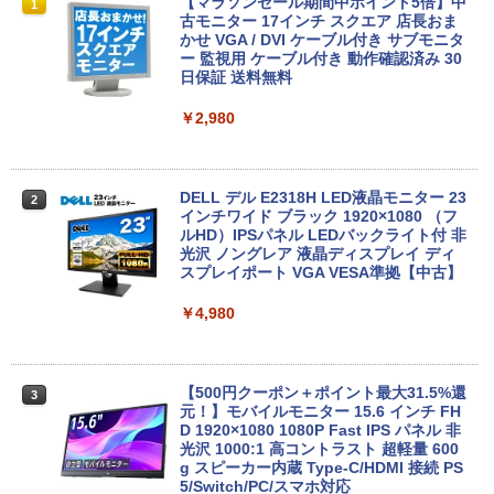
新古品ノートパソコン Intel Celeron Wi
【マラソンセール期間中ポイント5倍】中
1
1
ndows11 Pro WPS Office 2024付き メ
古モニター 17インチ スクエア 店長おま
モリ16GB SSD1TB 15.6型 Bluetooth 無
かせ VGA / DVI ケーブル付き サブモニタ
線LAN USB3.0 テンキー 軽量 モバイル
ー 監視用 ケーブル付き 動作確認済み 30
ビジネス 在宅勤務 学生向け
日保証 送料無料
￥18,980
￥2,980
中古美品 フルHD 15.6インチ EPSON En
DELL デル E2318H LED液晶モニター 23
2
2
deavor NJ4400E / Windows11/ 超高性
インチワイド ブラック 1920×1080 （フ
能 第10世代Core i5-10210u/ メモリ 16G
ルHD）IPSパネル LEDバックライト付 非
B 8GB 選択可/ 爆速SSD 1TB 512GB 25
光沢 ノングレア 液晶ディスプレイ ディ
6GB 選択可/ カメラ/ 無線Wi-Fi6/ Office
スプレイポート VGA VESA準拠【中古】
付き/ Win11【中古ノートパソコン 中古
パソコン 中古PC】税込送料無料 即日発
￥4,980
送
￥26,990
【500円クーポン＋ポイント最大31.5%還
3
元！】モバイルモニター 15.6 インチ FH
D 1920×1080 1080P Fast IPS パネル 非
2026年NEW｜VETESA正規店 商品を自
光沢 1000:1 高コントラスト 超軽量 600
3
由選択 新品 ノートパソコン 14型/15.6型
g スピーカー内蔵 Type-C/HDMI 接続 PS
Windows11 Office搭載 Celeron/Atom/
5/Switch/PC/スマホ対応