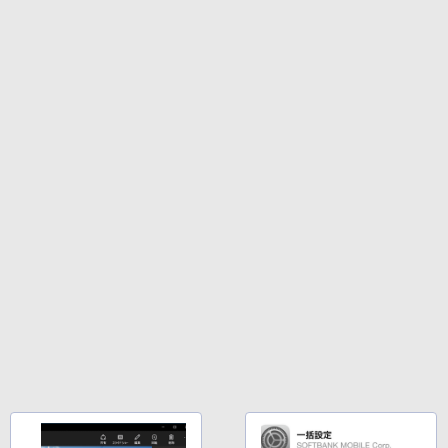
花沢健吾 ]
Anker Soundcore Liberty 5 ミッドナイトブ
On My Road (Stadium ver.)
ONE PIECE モノクロ版 115 (ジャンプコミッ
ラック
クスDIGITAL)
by Amazon 炭酸水 ラベルレス 500ml ×24本
￥792
強炭酸水 ペットボトル 500ミリリットル (Sm
￥250
art Basic)
￥14,990
￥594
￥1,625
[新品]角川まんが学習 まんが人物伝シリ
4
【2026年アップグレード版】AOKIMI ワイヤ
On My Road (Stadium ver.)
HUNTER×HUNTER モノクロ版 39 (ジャンプ
ーズ (全29冊) 全巻セット
レスイヤホン bluetooth イヤホン V12 小型
コミックスDIGITAL)
by Amazon 天然水ラベルレス 2L×9本
軽量 ブルートゥースHi-Fi 最大36時間再生 ぶ
￥250
￥31,702
るーとゅーす コードレス ENCノイズキャン
￥572
￥1,117
セリング 自動ペアリング Type-C充電 マイク
付き 防水 タッチ式音量調整 スポーツ/通勤/通
学/WEB会議(ホワイト)
日向坂46 藤嶌果歩 1st写真集 果実の歩幅
BUGS LIFE
スーパーの裏でヤニ吸うふたり 9巻 (デジタル
5
￥1,964
[ 藤嶌 果歩 ]
版ビッグガンガンコミックス)
コカ・コーラ やかんの麦茶 from 爽健美茶 ラ
ベルレス 650mlPET×24本
￥250
￥2,640
￥810
Xiaomi シャオミ REDMI Buds 8 Lite ワイヤ
￥2,009
レスイヤホン Bluetooth 5.4 ノイズキャンセ
リング ANC 36時間再生
￥2,980