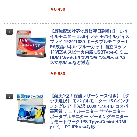
Pentium Gold メモリ8GB/16GB SSD12
8GB/256GB/512GB
￥8,490
￥29,800
【最強配送対応で最短翌日到着!!】 モバ
4
イルモニター 15.6インチ モバイルディス
【期間限定 ポイントUP＆クーポン配
プレイ 1920*1080 ポータブルモニター I
4
布】 ASUS BR1104F 2in1 ノートパソコ
PS液晶パネル ブルーカット 自立スタン
ン BR1104FTA-NS0097XA Windows11
ド VESA スピーカ内蔵 USBType-C ミニ
Pro Education N150 メモリ8GB UFS12
HDMI Sw-itch/PS3/PS4/PS5/Xbox/PC/
8GB 11.6インチ タッチ対応 メーカー再
スマホ/Macなど対応
生品Sランク
￥9,980
￥29,800
【楽天1位！保護レザーケース付き】【タ
5
NEC公式店 ノートパソコン LAVIE Direc
ッチ選択】 モバイルモニター 15.6インチ
5
t N15 Slim 楽天限定モデル 国内生産・新
ノングレア 非光沢 1080PフルHD コスパ
品 Windows 11 Home、Ryzen5、16GB
高画質 デュアルモニター サブモニター
メモリ、512GB SSD、Office付き、ルナ
ポータブルモニター ゲーミングモニター
グレー 送料無料 【NortonP】
リモートワーク IPS Tpye-C/mini HDMI
pc ミニPC iPhone対応
￥124,801