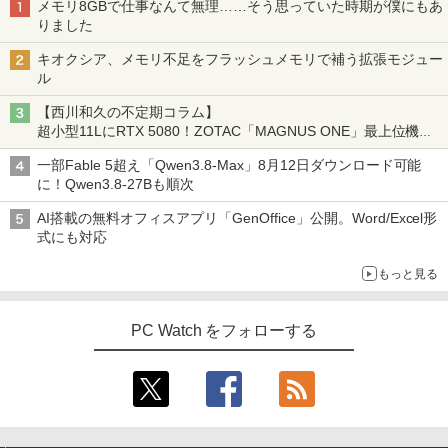
メモリ8GBで仕事なんて無理……そう思っていた時期が僕にもあ
りました
キオクシア、メモリ不足をフラッシュメモリで補う拡張モジュー
ル
【西川和久の不定期コラム】
超小型11LにRTX 5080！ZOTAC「MAGNUS ONE」最上位機の
実力を探る
一部Fable 5超え「Qwen3.8-Max」8月12日ダウンロード可能
に！Qwen3.8-27Bも順次
AI搭載の無料オフィスアプリ「GenOffice」公開。Word/Excel形
式にも対応
もっと見る
PC Watch をフォローする