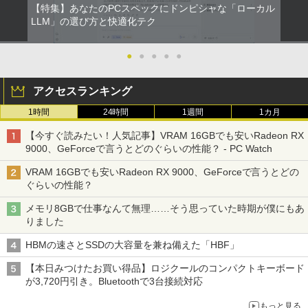
【特集】あなたのPCスペックにドンピシャな「ローカル
LLM」の選び方と快適化テク
●
●
●
●
●
アクセスランキング
1時間
24時間
1週間
1カ月
【今すぐ読みたい！人気記事】VRAM 16GBでも安いRadeon RX
9000、GeForceで言うとどのぐらいの性能？ - PC Watch
VRAM 16GBでも安いRadeon RX 9000、GeForceで言うとどの
ぐらいの性能？
メモリ8GBで仕事なんて無理……そう思っていた時期が僕にもあ
りました
HBMの速さとSSDの大容量を兼ね備えた「HBF」
【本日みつけたお買い得品】ロジクールのコンパクトキーボード
が3,720円引き。Bluetoothで3台接続対応
もっと見る