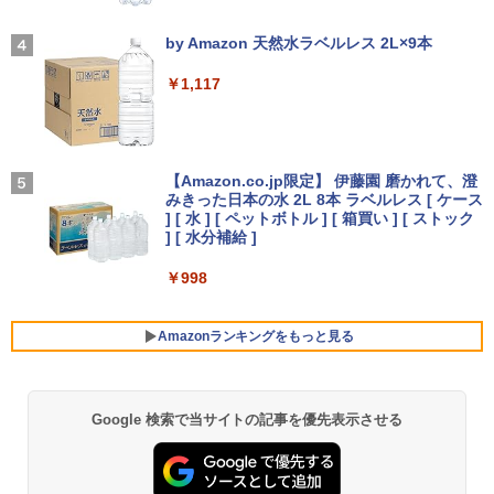
メラ 軽量 モバイル ビジネス 在宅勤務 学
【全品最大2500円OFFクーポン】【第8
角度調整 高視野角 178° Adaptive-Sync
SWAN-白鳥ー完結記念プレミアムセット
3
4
生向け
世代 i7 高性能ビジネス PC】 Core i7 第
対応 MAXZEN MJM27CH02-F100
【2026年アップグレード版】AOKIMI ワイヤ
On My Road (Stadium ver.)
[ 有吉 京子 ]
8世代 Dell OptiPlex 3060 SFF Office付
レスイヤホン bluetooth イヤホン V12 小型
by Amazon 天然水ラベルレス 2L×9本
き Win11 メモリ16GB/32GB SSD256G
軽量 ブルートゥースHi-Fi 最大36時間再生 ぶ
￥19,800
￥13,980
￥250
￥21,534
B/512GB/1TB USB3.0 WIFI子機付 DVD
るーとゅーす コードレス ENCノイズキャン
￥1,117
HDMI DisplayPort 2画面出力 中古パソ
セリング 自動ペアリング Type-C充電 マイク
コン pc デスクトップPC 本体
付き 防水 タッチ式音量調整 スポーツ/通勤/通
学/WEB会議(ホワイト)
送料無料 2017年モデル lenovo ideaPad
モニター 21.5インチ/23.8インチ/27イン
Livly Island 公式ガイドブック4 心が重
4
4
5
￥41,999
C340-14IML Windows11 64bit タッチパ
チ フルhd 高画質 100Hz VA ノングレア
On My Road (Stadium ver.)
なるリヴリーの世界 [ ココネ株式会社 ]
￥1,964
ネル液晶 WEBカメラ HDMI 第8世代 Cor
非光沢 スピーカー内蔵 3年保証 ディスプ
【Amazon.co.jp限定】 伊藤園 磨かれて、澄
e i5 メモリー8GB 高速SSD256GB 無線L
レイ パソコンモニター PCモニター フル
みきった日本の水 2L 8本 ラベルレス [ ケース
￥250
￥3,080
AN A4サイズ 14インチ フルHD液晶 中古
ハイビジョン 21インチ 液晶モニター ア
] [ 水 ] [ ペットボトル ] [ 箱買い ] [ ストック
ノートパソコン 中古 パソコン【30日保
【マラソン値引中！国内組立の 新品】新
イリスオーヤマ DT-JF *
Xiaomi シャオミ REDMI Buds 8 Lite ワイヤ
] [ 水分補給 ]
4
証】
品 デスクトップPC デスクトップパソコ
レスイヤホン Bluetooth 5.4 ノイズキャンセ
ン ビジネス Ryzen5 5600GT Windows1
リング ANC 36時間再生
￥11,980
￥998
0 11 SSD256GB メモリ 16GB 1年保証
￥26,800
激安 ゲーム ゲーミングパソコン ゲーミ
￥3,480
ングPC マインクラフト ヴァロラント 原
Amazonランキングをもっと見る
神 eスポーツ おしゃれ 入門用 本体のみ
【2026年最新改良版・高級金属製】【タ
5
超得2,500円OFF&P2倍｜生活応援 パソ
ッチ選択】モバイルモニター 15.6インチ
5
￥62,795
コンバック付き｜Windows11正式対応｜
タッチパネル ワイヤレス接続 電池内蔵
中古 ノートパソコン Windows11 office
自立スタンド モバイルモニター スタンド
Google 検索で当サイトの記事を優先表示させる
薬屋のひとりごと 17巻 (デジタル版ビッグガ
付 13.3型｜Corei5 第8世代｜中古ノート
ゲーミングモニター 1080PフルHD 高画
ンガンコミックス)
パソコン 軽量｜中古ノートパソコン 13
質 デュアルモニター サブモニター ポー
インチ｜中古PC B5サイズ｜ノートパソ
【公式・直販】デスクトップパソコン P
タブルモニター 選べる9パータン
5
コン 整備済み｜ノートパソコン
C 新品 Lenovo ThinkCentre neo 50q T
￥770