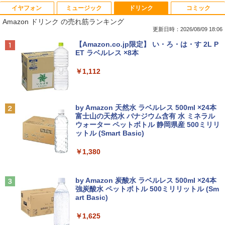
イヤフォン
ミュージック
ドリンク
コミック
Amazon(アマゾン) タブレットPC New F
【★最大100%ポイント】【Win11正式対
【中古良品】【安心保証】Princeton 21.
おしりたんていファイル（既刊15巻）
1
1
1
1
Amazon ドリンク の売れ筋ランキング
ire Max 11(2023年発売) グレー B0B2SD
応】富士通 ESPRIMO D588/第8世代 Cor
5型ワイドカラー液晶ディスプレイ PTF
（0）
8BVX ［11型 /Wi-Fiモデル /ストレージ：
ei5/メモリ:8GB/16GB/32GB/SSD:256G
WDE-22W / PTFBDE-22W ブラック/ ホ
更新日時：2026/08/09 18:06
64GB］ B0B2SD8BVX [振込不可]
B/512GB/1TB/USB 3.1/DP/DisplayPort/
ワイト色 スピーカー搭載 プリンストン
￥19,800
Anker Soundcore P40i オフホワイト
BRUCE WAYNE feat. Flo Milli, ATL Jacob
【Amazon.co.jp限定】 い・ろ・は・す 2L P
DVI/Wi-fi/2画面出力/Windows11/Windo
[Explicit]
ET ラベルレス ×8本
ws10/Office/中古 デスクトップ デスクト
￥19,980
￥4,050
￥7,990
ップPC
￥250
￥1,112
￥29,800
[新品]ドラゴンボール[新書版/新装版](1-4
2
2巻 全巻) 全巻セット
【台数限定価格】＼ ★最大2000円OFF
【タッチ式選べる 携帯式】モバイルモニ
2
2
クーポン★／【楽天週間1位】中古 ノー
ター 14インチ フルHD IPSパネル 非光沢
Anker Soundcore P31i ブラック
BRUCE WAYNE feat. Flo Milli, ATL Jacob
by Amazon 天然水 ラベルレス 500ml ×24本
トパソコン/中古ノートpc/第8世代 office
タッチ式/非タッチ式選択可能 Type-C対
￥20,328
[Explicit]
富士山の天然水 バナジウム含有 水 ミネラル
付き/SSD 512GB メモリ16GB/Core i5
「3500U/4300Uより速い」 NiPoGi ミニ
応 HDMI VESA対応 モニター 持ち運び
2
ウォーター ペットボトル 静岡県産 500ミリリ
￥5,990
第8世代/ノートパソコン Windows11/お
pc Ryzen Embedded R2544初登場 8G
サブディスプレイ デュアルモニター テレ
ットル (Smart Basic)
￥250
まかせ パソコン/WIFI/激安パソコン/15.6
B+256GB 4TB拡張可 mini pc Windows
ワーク ミニPC対応 EVICIV
インチ 安い ノートPC
11 Pro 動作より高速 4K×3画面出力 ミニ
￥1,380
パソコン HDMI2.0+DP1.4 静音性 小型pc
￥11,999
ちいかわ なんか小さくてかわいいやつ
3
豊富な端子Type-C USB3.2 有線LAN WI
￥13,500
（7） （ワイドKC） [ ナガノ ]
FI5/BT4.2 省電力 オフィス/学習向け P2
Anker Soundcore Liberty 5 ミッドナイトブ
見知らぬ糸
ラック
by Amazon 炭酸水 ラベルレス 500ml ×24本
￥1,375
強炭酸水 ペットボトル 500ミリリットル (Sm
￥33,800
￥250
【期間限定5%OFFクーポン 8/12 10時ま
3
art Basic)
￥14,990
新古品ノートパソコン Intel Celeron Wi
で】 モニター 27インチ 100Hz FHD VA
3
ndows11 Pro WPS Office 2024付き メ
パネル スピーカー搭載 ブルーライト軽減
￥1,625
モリ6GB SSD256GB 14型 FHD Webカ
ノングレアタイプ 壁掛け対応 省スペース