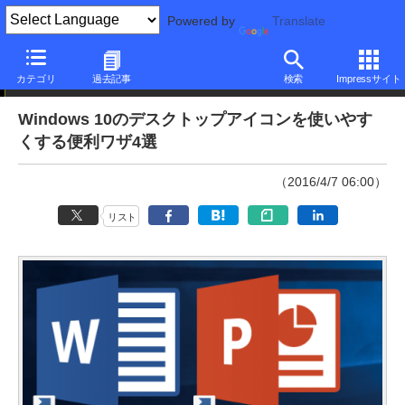
Powered by
Translate
本日のできるネット
カテゴリ
過去記事
検索
Impressサイト
Windows 10のデスクトップアイコンを使いやす
くする便利ワザ4選
（2016/4/7 06:00）
リスト