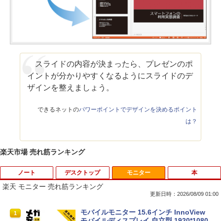
スライドの内容が決まったら、プレゼンのポ
イントが分かりやすくなるようにスライドのデ
ザインを整えましょう。
できるネットの
パワーポイントでデザインを決めるポイント
は？
楽天市場 売れ筋ランキング
ノート
デスクトップ
モニター
本
楽天 モニター 売れ筋ランキング
更新日時：2026/08/09 01:00
■新品■Panasonic Let's note CF-SZ5 C
モバイルモニター 15.6インチ InnoView
1
1
F-SZ6 CF-SV1 CF-SV2 CF-SV7 CF-SV8
モバイルディスプレイ 自立型 1920*1080