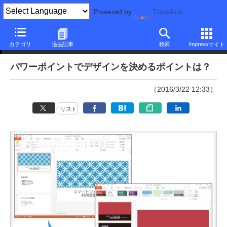
Powered by
Translate
本日のできるネット
カテゴリ
過去記事
検索
Impressサイト
パワーポイントでデザインを決めるポイントは？
（2016/3/22 12:33）
リスト