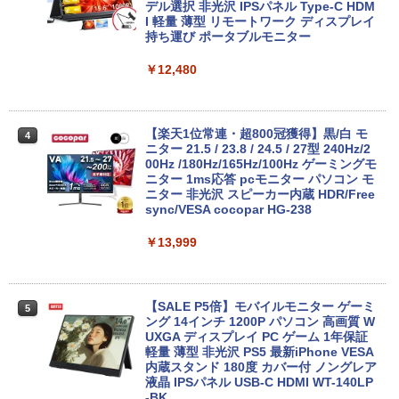
デル選択 非光沢 IPSパネル Type-C HDM
I 軽量 薄型 リモートワーク ディスプレイ
￥24,999
持ち運び ポータブルモニター
￥12,480
【★最大100%ポイント】【新生活応援・
4
2026】【Office2019H&B】【DVD×テン
キー】富士通 LIFEBOOK A577/第7世代
Core i5/メモリ:4GB/8GB/16GB/SSD:12
【楽天1位常連・超800冠獲得】黒/白 モ
4
8GB/256GB/512GB/1TB/Wi-fi/15.6型/Of
ニター 21.5 / 23.8 / 24.5 / 27型 240Hz/2
fice/HDMI/USB3.0/中古PC 中古ノートパ
00Hz /180Hz/165Hz/100Hz ゲーミングモ
ソコン/Windows11/Windows10
ニター 1ms応答 pcモニター パソコン モ
ニター 非光沢 スピーカー内蔵 HDR/Free
sync/VESA cocopar HG-238
￥14,999
￥13,999
ノートパソコン 14インチ 新品 Windows
5
11 Pro Office搭載 日本語キーボード メ
モリ 8GB SSD 128GB 256GB 512GB 1
【SALE P5倍】モバイルモニター ゲーミ
5
TB Webカメラ WiFi Bluetooth 選べる
ング 14インチ 1200P パソコン 高画質 W
カラー 14型 薄型 軽量 初心者 学習向け P
UXGA ディスプレイ PC ゲーム 1年保証
C ピンク シルバー 最短当日出荷
軽量 薄型 非光沢 PS5 最新iPhone VESA
内蔵スタンド 180度 カバー付 ノングレア
液晶 IPSパネル USB-C HDMI WT-140LP
￥29,800
-BK