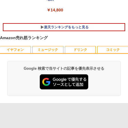
￥14,800
楽天ランキングをもっと見る
Amazon売れ筋ランキング
イヤフォン
ミュージック
ドリンク
コミック
道路橋示方書・同解説 II 鋼部材・鋼上部
1
構造編（令和7年10月） [ 公益社団法
人 日本道路協会 ]
Google 検索で当サイトの記事を優先表示させる
Anker Soundcore P42i (Bluetooth 6.1)【完
BRUCE WAYNE feat. Flo Milli, ATL Jacob
by Amazon 天然水 ラベルレス 500ml ×24本
薬屋のひとりごと 17巻 (デジタル版ビッグガ
￥18,260
全ワイヤレスイヤホン/ウルトラノイズキャン
[Explicit]
富士山の天然水 バナジウム含有 水 ミネラル
ンガンコミックス)
セリング 3.5 / マルチポイント接続 / 最大40時
ウォーター ペットボトル 静岡県産 500ミリリ
間再生 / コンパクト形状/持ち運びに便利 / IP5
ットル (Smart Basic)
￥250
￥770
5 防塵防水位規格/PSE技術基準適合】パープ
【 限定生産・特典つき 】YUZURU2027
2
ル
￥1,380
羽生結弦カレンダー卓上版 [ 能登 直 ]
￥9,990
BRUCE WAYNE feat. Flo Milli, ATL Jacob
異世界居酒屋「のぶ」(22) (角川コミックス・
￥2,750
[Explicit]
エース)
【Amazon.co.jp限定】 い・ろ・は・す 2L P
ET ラベルレス ×8本
Anker Soundcore P31i ピンク
￥250
￥832
￥1,112