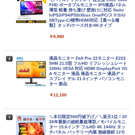
CF-SV9 日本語キーボード
FHD ポータブルモニター IPS液晶パネル
薄型 軽量 持ち運び 壁掛けに対応 Switc
h/PS3/PS4/PS5/Xbox One/PC/スマホ/U
￥4,620
SBType-C/標準HDMI対応【選べる種
類】タッチ/ケース付き/4Kタイプ
￥8,980
【8/05.8/10限定！お買い物マラソン×5の
2
つく日｜ポイント最大49.5倍】【超美
品・本体のみ・充電コード あり】2023モ
デル Lenovo 14型 14e Chromebook G
en 3 (第14世代Intel N100/ メモリ4GB/ e
液晶モニター Dell Pro 22モニター E222
2
MMC64GB/ 無線LAN/フルHD1920*108
5HM 21.5型 フルHD リフレッシュレート
0/ 5G Softbank/ Webカメラ)【送料無
100Hz VESA 対応 HDMI DisplayPort VG
料】
A モニター 液晶 液晶モニター 液晶ディ
スプレイ デル 21.5インチ パソコンモニ
ター 新品
￥12,199
￥12,100
【★最大100%ポイント】【第4世代 Cor
3
ei7】富士通 LIFEBOOK/Core i7/メモリ:
8GB/16GB/SSD:256GB/512GB/1TB/15.
＼本日限定500円値下げ／＼楽天1位！20
3
6型 液晶/Wi-fi/DVD/USB 3.0/Office/中古
26年最新の超軽量超薄型／モバイルモニ
パソコン/中古ノートパソコン/中古ノート
ター 15.6インチ フルHD 4K 144Hz タッ
PC/Windows11
チパネル バッテリー内蔵 無線接続 12モ