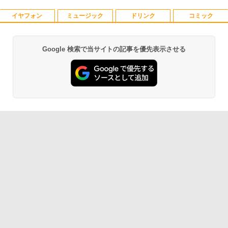
5
トップパソコン 初期設定済み office付き
クトロニクス LG gram 16Z90Q 16Z90Q
￥23,900
イヤフォン
ミュージック
ドリンク
コミック
(7765)
-KA76J1 16Z90Q-KA79J 16Z90Q-KA78
J 16Z90Q-KA78J1 16Z90Q-AA79J1 対
応 40ピン 60Hz WQXGA 2560x1600 IPS
￥17,480
LED LCD 液晶ディスプレイ 修理交換用
Google 検索で当サイトの記事を優先表示させる
【マラソンP5倍/10%オフクーポン】【ワ
液晶パネル
Anker Soundcore P40i オフホワイト
BRUCE WAYNE feat. Flo Milli, ATL Jacob
by Amazon 天然水 ラベルレス 500ml ×24本
薬屋のひとりごと 17巻 (デジタル版ビッグガ
5
ケあり/激安商品】 中古ノートパソコン
[Explicit]
富士山の天然水 バナジウム含有 水 ミネラル
ンガンコミックス)
レノボ Lenovo ThinkPad L380 第8世代
ウォーター ペットボトル 静岡県産 500ミリリ
￥16,700
￥5,990
Core i5 メモリ8GB/16GB SSD128/256G
ットル (Smart Basic)
￥250
￥770
B/512GB 13.3インチ Windows11 Pro 送
料無料 保証付き
￥1,380
￥15,800
Anker Soundcore P31i ブラック
BRUCE WAYNE feat. Flo Milli, ATL Jacob
異世界居酒屋「のぶ」(22) (角川コミックス・
[Explicit]
エース)
【Amazon.co.jp限定】 い・ろ・は・す 2L P
ET ラベルレス ×8本
￥4,990
￥250
￥832
￥1,001
Anker Soundcore Liberty 5 ミッドナイトブ
On My Road (Stadium ver.)
HUNTER×HUNTER モノクロ版 39 (ジャンプ
ラック
コミックスDIGITAL)
by Amazon 天然水ラベルレス 2L×9本
￥250
￥14,990
￥572
￥1,117