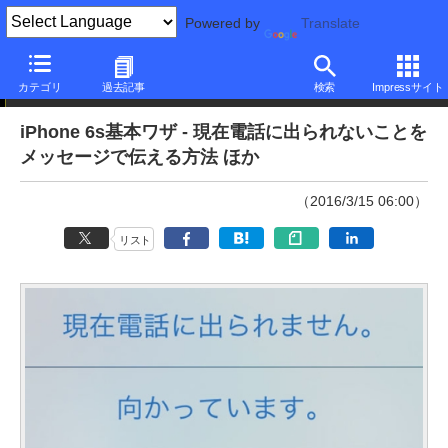
Powered by
Translate
本日のできるネット
カテゴリ
過去記事
検索
Impressサイト
iPhone 6s基本ワザ - 現在電話に出られないことを
メッセージで伝える方法 ほか
（2016/3/15 06:00）
リスト