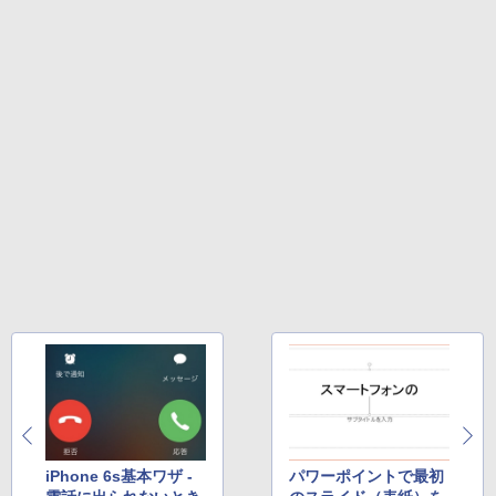
【2026年アップグレード版】AOKIMI ワイヤ
BUGS LIFE
スーパーの裏でヤニ吸うふたり 9巻 (デジタル
レスイヤホン bluetooth イヤホン V12 小型
版ビッグガンガンコミックス)
コカ・コーラ やかんの麦茶 from 爽健美茶 ラ
軽量 ブルートゥースHi-Fi 最大36時間再生 ぶ
ベルレス 650mlPET×24本
￥250
るーとゅーす コードレス ENCノイズキャン
￥810
セリング 自動ペアリング Type-C充電 マイク
￥1,653
付き 防水 タッチ式音量調整 スポーツ/通勤/通
学/WEB会議(ホワイト)
On My Road (Stadium ver.)
ONE PIECE モノクロ版 115 (ジャンプコミッ
￥1,964
クスDIGITAL)
by Amazon 炭酸水 ラベルレス 500ml ×24本
強炭酸水 ペットボトル 500ミリリットル (Sm
￥250
art Basic)
￥594
Xiaomi シャオミ REDMI Buds 8 Lite ワイヤ
レスイヤホン Bluetooth 5.4 ノイズキャンセ
￥1,625
リング ANC 36時間再生
￥2,980
iPhone 6s基本ワザ -
パワーポイントで最初