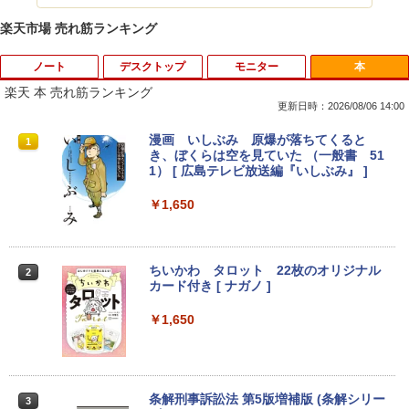
楽天市場 売れ筋ランキング
ノート
デスクトップ
モニター
本
楽天 本 売れ筋ランキング
更新日時：2026/08/06 14:00
超得1,000円OFF｜新生活応援 豪華特典
【中古】 自作機 Z170 PRO GAMING Co
【送料無料】TF: 富士通 23.8型液晶ディ
漫画 いしぶみ 原爆が落ちてくると
1
1
1
1
付き｜最新OS対応 第8世代｜最大180日
re i7 6700K タワー型 USB3.0 HDMI ジャ
スプレイ DY24-9T / B24-9 TS/ FullHD
き、ぼくらは空を見ていた （一般書 51
保証｜Core i3 第8世代｜中古ノートパソ
ンクPC [96640]
1920x1080/ D-sub,DVI,Displayport フ
1） [ 広島テレビ放送編『いしぶみ』 ]
コン Windows11 office付き｜中古ノー
ルHD(1920×1080) 中古ディスプレイ 中
トパソコン 15.6 テンキー付き｜ノートパ
古モニター /24型 ワイド 液晶モニター
￥9,310
￥1,650
ソコン Microsoft Office付き｜ノートパ
【3ケ月保証】
ソコンWindows11 第8世代
￥6,480
￥19,800
【正規永久版Office付き】【12GB+256
ちいかわ タロット 22枚のオリジナル
2
2
GB】【楽天1位連続受賞】NIPOGI mini
カード付き [ ナガノ ]
pc Intel N5030動作より安定 4C/4T 最大
3.1GHz Win11 Pro SSD ミニパソコン U
モニター 27インチ 100Hz FHD VAパネル
￥1,650
2
【★最大100%ポイント】【新生活応援・
SB3.2×4 3画面 4K 高速2.4G/5GWi-Fi B
スピーカー搭載 ブルーライト軽減 ノング
2
2026】【Office 2019 H&B】Panasonic
T4.2 ミニPC ミニパソコン minipc
レアタイプ 壁掛け対応 省スペース 角度
Let's note CF-SZ6/第7世代 Core i5/メモ
調整 高視野角 178° Adaptive-Sync対応
リ:8GB/M.2 SSD:256GB/512GB/1TB/1
MAXZEN MJM27CH02-F100
￥39,980
2.1型/Webカメラ/USB3.0/HDMI/wi-fi/無
条解刑事訴訟法 第5版増補版 (条解シリー
3