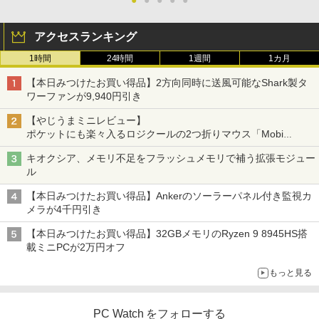
アクセスランキング
1時間
24時間
1週間
1カ月
【本日みつけたお買い得品】2方向同時に送風可能なShark製タ
ワーファンが9,940円引き
【やじうまミニレビュー】
ポケットにも楽々入るロジクールの2つ折りマウス「Mobi
Fold」。その気になるギミックとは？
キオクシア、メモリ不足をフラッシュメモリで補う拡張モジュー
ル
【本日みつけたお買い得品】Ankerのソーラーパネル付き監視カ
メラが4千円引き
【本日みつけたお買い得品】32GBメモリのRyzen 9 8945HS搭
載ミニPCが2万円オフ
もっと見る
PC Watch をフォローする