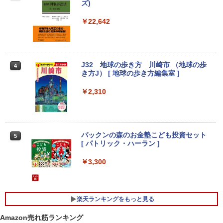
線マウス/USBメモリ/中古パソコン/ノー
￥13,980
ズ)
トパソコン/Windows11/Windows10
[VETESA正規販売店]一体型デスクトッ
￥22,642
3
￥19,999
プパソコン 新品 22型 Windows11 Offic
e搭載 第2世代 Core i5 メモリ8GB SSD2
【公式限定2年保証】 モニター 23インチ
3
56GB キーボードとマウス付属
フルhd 高画質 100Hz VA ノングレア 非
光沢 スピーカー内蔵 3年保証 ディスプレ
中古ノートパソコン Toshiba dynabook
イ パソコンモニター PCモニター フルハ
￥39,999
J32 地球の歩き方 川崎市 （地球の歩
3
4
U63J 第7世代 Core i5 Windows11搭載
イビジョン 21インチ 液晶モニター アイ
き方J） [ 地球の歩き方編集室 ]
Office付き 初期設定済み メモリ8GB/16
リスオーヤマ DT-JF * 安心延長保証対象
GB SSD256GB/512GB/1TB 新品換装済
￥2,310
み 13.3インチ液晶 軽量 モバイルPC USB
￥14,500
中古パソコン 中古 デスクトップパソコン
4
3.0ポート 無線LAN WiFi 在宅勤務 テレ
Office付き 液晶セット 高解像度 初期設
ワーク
定済み 見やすい 人気商品 Windows11 P
ro DELL OptiPlex 7060 Core i5 16GB 2
￥21,800
2インチ 中古 パソコン デスクトップパソ
【BenQ公式店】BenQ ベンキュー GW2
パックンの森のお金塾こども投資セット
4
5
コン
791 27インチ アイケアモニター Full HD/
[ パトリック・ハーラン ]
IPS/HDMI/DP/ブルーライト軽減プラス/
フリッカーフリー/ティルト機能/27型 PC
￥50,999
￥3,300
【最新Office2024】中古ノートパソコン
モニター
4
office搭載 東芝 dynabook R73 高性能
インテル 第7世代 Core i5 メモリ16GB
￥16,621
爆速SSD 512GB 13.3型 LED液晶 HDMI
ミニPC 中古デスクトップ DELL Optiple
5
楽天ランキングをもっと見る
端子 USB3.0 Wi-Fi Bluetooth 軽量 モバ
x 5060 micro Windows11 Pro Core i5 8
イルPC 初期設定済み 届いてすぐ使える
500T メモリ 4GB SSD 128GB 本体 / 3ヶ
Amazon売れ筋ランキング
Windows11 Pro 64bit 厳選中古ノート
月保証 中古パソコン 中古PC 中古デスク
Yoothi 互換品 液晶 16.0インチ LGエレ