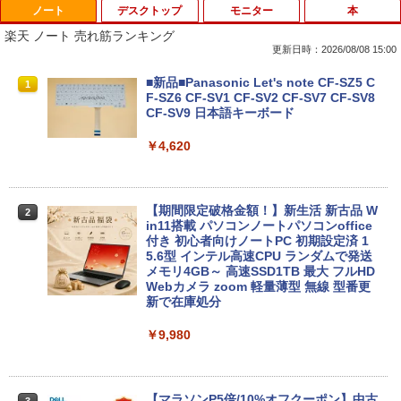
ノート
デスクトップ
モニター
本
楽天 ノート 売れ筋ランキング
更新日時：2026/08/08 15:00
■新品■Panasonic Let's note CF-SZ5 C
1
F-SZ6 CF-SV1 CF-SV2 CF-SV7 CF-SV8
CF-SV9 日本語キーボード
￥4,620
【期間限定破格金額！】新生活 新古品 W
2
in11搭載 パソコンノートパソコンoffice
付き 初心者向けノートPC 初期設定済 1
5.6型 インテル高速CPU ランダムで発送
メモリ4GB～ 高速SSD1TB 最大 フルHD
Webカメラ zoom 軽量薄型 無線 型番更
新で在庫処分
￥9,980
【マラソンP5倍/10%オフクーポン】中古