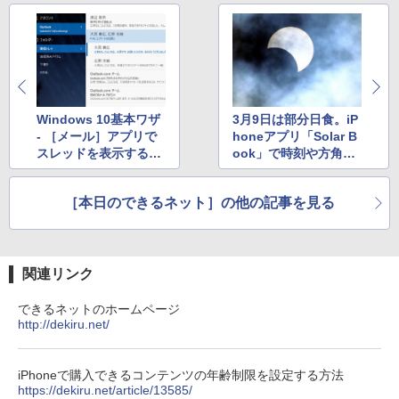
￥3,480
FHD pcモニター フリッカーレス FullHD
ブルーライトカット ノングレア ディスプ
レイ HDMI 144hz pcモニター Adaptive-
Sync ブラック MAXZEN MJM24IC01 M
JM24IC02-F144 マクスゼン マクスゼン
レビューCP1000
￥13,280
Windows 10基本ワザ
3月9日は部分日食。iP
- ［メール］アプリで
honeアプリ「Solar B
スレッドを表示する方
ook」で時刻や方角を
法 ほか
チェック!
［本日のできるネット］の他の記事を見る
関連リンク
できるネットのホームページ
http://dekiru.net/
iPhoneで購入できるコンテンツの年齢制限を設定する方法
https://dekiru.net/article/13585/