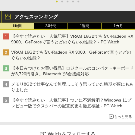
●
●
●
●
●
アクセスランキング
1時間
24時間
1週間
1カ月
【今すぐ読みたい！人気記事】VRAM 16GBでも安いRadeon RX
9000、GeForceで言うとどのぐらいの性能？ - PC Watch
VRAM 16GBでも安いRadeon RX 9000、GeForceで言うとどの
ぐらいの性能？
【本日みつけたお買い得品】ロジクールのコンパクトキーボード
が3,720円引き。Bluetoothで3台接続対応
メモリ8GBで仕事なんて無理……そう思っていた時期が僕にもあ
りました
【今すぐ読みたい！人気記事】ついに不満解消？Windows 11プ
レビュー版でタスクバーの配置変更を徹底検証 - PC Watch
もっと見る
PC Watch をフォローする