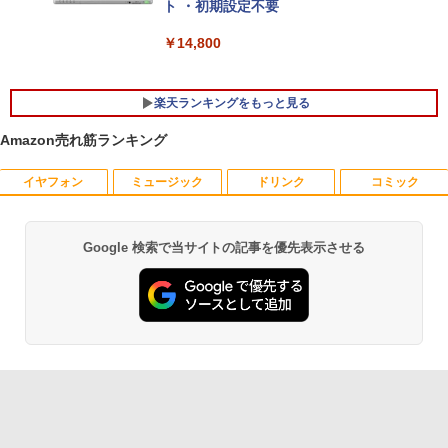
ト ・初期設定不要
￥14,800
楽天ランキングをもっと見る
Amazon売れ筋ランキング
イヤフォン
ミュージック
ドリンク
コミック
【中古良品】【安心保証】PHILIPS 223V
月刊少女野崎くん（18）特装版 セレク
1
1
5L 21.5 インチフル HD 液晶モニター HD
ト小冊子「堀と鹿島編」付き （SEコミッ
MI VGA 入力 角度調整可能
クスプレミアム） [ 椿いづみ ]
Google 検索で当サイトの記事を優先表示させる
Anker Soundcore P40i オフホワイト
BRUCE WAYNE feat. Flo Milli, ATL Jacob
by Amazon 天然水 ラベルレス 500ml ×24本
薬屋のひとりごと 17巻 (デジタル版ビッグガ
￥4,200
￥1,650
[Explicit]
富士山の天然水 バナジウム含有 水 ミネラル
ンガンコミックス)
ウォーター ペットボトル 静岡県産 500ミリリ
￥7,990
ットル (Smart Basic)
￥250
￥770
【超特価】厳選大手メーカー 液晶モニタ
【 限定生産・特典つき 】YUZURU2027
2
2
￥1,380
ー シークレット 22-23型ワイド フルHD
羽生結弦カレンダー壁掛け版 [ 能登 直 ]
（1920x1080） HDMI指定可 ノングレア
Anker Soundcore P31i ブラック
BRUCE WAYNE feat. Flo Milli, ATL Jacob
異世界居酒屋「のぶ」(22) (角川コミックス・
EIZO IIYAMA 三菱 富士通 NEC IO-DATA
￥5,170
[Explicit]
エース)
【Amazon.co.jp限定】 い・ろ・は・す 2L P
Dell HP PHILIPS等 液晶ディスプレイ
ET ラベルレス ×8本
￥5,990
【中古】
￥250
￥832