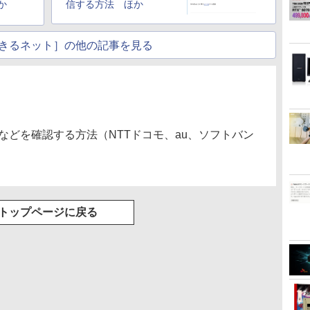
か
信する方法 ほか
グ Type-C充電 マイ
ク付き 防水 タッチ式
音量調整 スポーツ/通
きるネット］の他の記事を見る
勤/通学/WEB会議(ホ
ワイト)
金などを確認する方法（NTTドコモ、au、ソフトバン
トップページに戻る