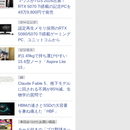
マウスがTGS 2026出展！
RTX 5070 Ti搭載の記念PCを
49万9,800円で発売
ゲーミング
認定再生メモリ採用のRTX
5080/5070 Ti搭載ゲーミング
PC、ユニットコムから
ビジネス
約1.49kgで持ち運びやすい
15.6型ノート「Aspire Lite
15」
AI
Claude Fable 5、格下モデル
に回される不満が85%減。生
物学の質問で
HBMの速さとSSDの大容量
を兼ね備えた「HBF」
本日みつけたお買い得品
カード付きの「プロ野球チッ