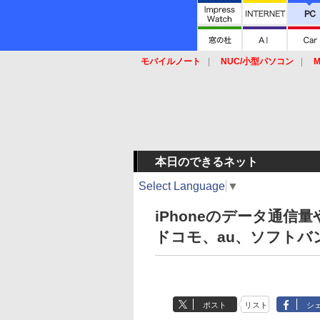
モバイルノート
NUC/小型パソコン
M
SSD
キーボード
マウス
本日のできるネット
Select Language
▼
iPhoneのデータ通信
ドコモ、au、ソフトバ
ポスト
リスト
シ