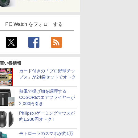
PC Watch をフォローする
買い得情報
7
8
9
10
カード付きの「プロ野球チッ
プス」が24袋セットでオトク
熱風で揚げ物を調理する
COSORIのエアフライヤーが
2,000円引き
0円OFF
【1500円OFFクーポ
Dynabook dynabook
超得10％OFF｜fujitsu
【★最大10
Philipsのゲーミングマウスが
余裕のス
ン】【WEBカメラ搭
B65/HS (Win11x64) 中
u758｜最大180日保証
ト】【新生
約1,200円オトク！
のある金
載&フルHD】ノートパ
古 Core i5-
｜フルHD｜中古ノー
2026】【Off
OSHIBA
ソコン 中古パソコン
2.4GHz(1135G7)/メモ
トパソコン｜
H&B】富士
￥23,800
￥31,900
￥35,800
￥32,800
54 15.6イ
14インチ SSD128GB
リ
Windows11 office付
LIFEBOOK 
モトローラのスマホが約1万
re i3 第4世
メモリ8GB Core i5 第
8GB/SSD256GB/DVD
｜Core i5 第8世代｜メ
世代 Core 