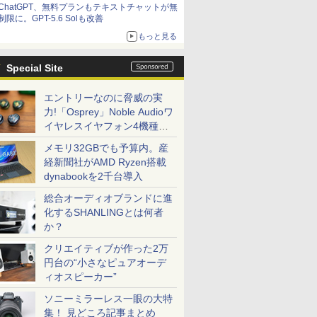
ChatGPT、無料プランもテキストチャットが無
制限に。GPT-5.6 Solも改善
もっと見る
Special Site
エントリーなのに脅威の実
力!「Osprey」Noble Audioワ
イヤレスイヤフォン4機種を
一気に聴く
メモリ32GBでも予算内。産
経新聞社がAMD Ryzen搭載
dynabookを2千台導入
総合オーディオブランドに進
化するSHANLINGとは何者
か？
クリエイティブが作った2万
円台の“小さなピュアオーデ
ィオスピーカー”
ソニーミラーレス一眼の大特
集！ 見どころ記事まとめ