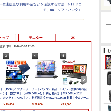
のデータ通信量や利用料金などを確認する方法（NTTドコ
モ、au、ソフトバンク）
トップ
モニター
本
更新日時：2026/08/07 22:00
お
3
4
5
6
%オ
【1500円OFFクーポ
ノートパソコン 新品
レビュー投稿 5年保証
【全品最大250
ー
ン】【訳アリ】【WEB
Office付き 初心者向け
｜MS Office 2024
クーポン】フ
カメラ＋フルHD】ノー
初期設定済 Win11 Pro
H&B 搭載｜中古ノート
ペックを余裕
世
トパソコン 中古パソコ
日本語キーボード テレ
パソコン Windows11
額で】 東芝 T
￥29,800
￥29,800
￥29,800
￥24,999
GB
ン 13.3インチ
ワーク応援 Celeron
Office付｜テンキー
Dynabook B5
SSD256GB メモリ8GB
N3350メモリー:8GB
DVD 搭載｜Core i5 第
ンチ Intel Co