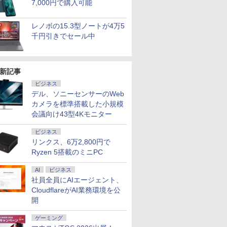
7,000円で購入可能
/16GB
8世代 Microsoft
マルチ/15.6インチ/Wi-
モリ8GB SSD256GB
リ:8GB/M.2
12GB/1TB
Office付き
Fi6対応 [C:並品] 2022
｜Microsoft
NVMe:128G
ffice
Windows11 NEC
年頃購入
office2019付｜Webカ
fi/Bluetoot
レノボの15.3型ノートが4万5
Fi VGA
Versapro VM-7 ノート
メラ搭載｜15.6インチ
FHD/Web
千円引きでセール中
7
7
7
8
8
8
9
9
9
10
10
10
C 中古ノー
パソコン 中古 PC パソ
テンキー付｜パソコン
ラ/HDMI/US
ートパソコ
コン 中古ノートPC
｜ノートパソコン｜中
C/USB3.2
ン
SSD1TB メモリ16GB
古パソコン｜ノート
古PC 中古
PC｜オフィス付
ン Window
新記事
ビジネス
デル、ソニーセンサーのWeb
カメラを標準搭載した小規模
S無】【鍵
ダードモ
「のぶ」
【最強配送対応で最短
Dell OptiPlex 3060
【いたわりセット付
【エントリーでポイン
【令和8年度】 いちば
【お買い物マラソ開催
「28%クーポンで
【期間限定10%OFFク
町人Aは悪役令嬢をど
＼11日ま
【縦画面対
BARFOUT!
会議向け43型4Kモニター
E-2314
ンチ VA
籍】[ 蝉
翌日到着!!】 Ingnok モ
SFF 第8世代 Core i5
き】1年をおいしくすこ
ト100％還元のチャン
んやさしい ITパスポー
中！P最大31.5%還
97,848円」GEEKOM
ーポン 8/12 10時ま
うしても救いたい〜ど
ゲーミングP
ー内蔵】 Del
EDITION 
GB /
z
バイルモニター 15.6イ
メモリ16GB SSD
やかに過ごす養生手帳
ス】GMKtec M5 Ultra
ト 絶対合格の教科書＋
元】5年保証/Type-
A7 Max ミニPC AMD
で】 ゲーミングモニタ
ぶと空と氷の姫君〜
ット 新品 R
液晶モニタ
AUTUMN 20
ビジネス
TA 3.5イ
MI 1.4
ンチ モバイルディスプ
512GB Office付き
2027 （インプレス手帳
ミニPC AMD Ryzen 7
出る順問題集 [ 高橋 京
C/100Hz 24インチ モ
Ryzen 9 7940HS搭載
ー 27インチ FHD
10【電子書店共通特典
Ryzen7 5
E2425HSM
TRAVEL 
リンクス、6万2,800円で
￥11,980
￥36,800
￥3,080
￥86,248
￥1,815
￥11,999
￥135,900
￥13,980
￥726
￥149,800
￥16,398
￥1,870
 中古 ビジ
5ピン ス
レイ FHD 非光沢 A+ス
HDMI Windows11 デス
2027） [ 久保奈穂実 ]
7730U 8コア 16スレッ
介 ]
ニター USB-C IPSパネ
【8745HS/H255より上
240Hz 1ms Fast IPSパ
イラスト付】 【電子書
16GB SSD
HD IPS
（Snow M
Ryzen 5搭載のミニPC
コン 業務
ッドホン
クリーン IPS液晶パネル
クトップPC 中古パソ
ド MAX4.5G 16GB
ル スピーカー内蔵
位】Radeon 780M(単
ネル HDMI2.0×1
籍】[ 目黒三吉 ]
Windows
レート 100
ウンズブッ
体】
ー 3年保
USBType-C miniHDMI
コン
DDR4 512GB M.2 2280
HDR10 Adaptive
体GPU級性能)｜
DP1.4×1 Adaptive
ップPC WPS
応 スピーカ
AI
ビジネス
年)
スタンド付き
SSD デスクトップPC
Sync VESA対応 チル
128GB DDR5拡張可能
Sync対応 フリッカー
き 1年保証 
DisplayP
社員全員にAIエージェント、
ix
PS4/PS5/Switch/PC/Mac
4K Bluetooth5.2 デュ
ト調整可 オフィス用
｜USB4×2｜4画面8K
フリー ブルーライトカ
SSD 高性
ター 液晶
など対応
アル2.5G LAN
PCモニター フレーム
｜デュアル2.5G LAN
ット モニター ディス
編集 VTub
ー 液晶デ
CloudflareがAI業務環境を公
Windows11 Pro 最大
レス Type-C/HDMIポ
｜3年保証｜Win11 Pro
プレイ MAXZEN
ーツ 初心
デル 23.
開
64GB 16TB拡張 コン
ート 高画質 FHD フル
｜在宅/クリエイター/
MGM27IC04-F240
グパソコン
ンモニター
パクト 静音 省スペース
HD 液晶モニター
ゲーミング向け mini
プパソコン
新品
ゲーミング
NucBox
Minifire MF24X3C
pc 16GB+1TB
荷】