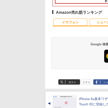
GB SSD256GB
リ:8GB/M.2
間1ヶ月【ランクC】
DVD Bluetooth 15.
rosoft
NVMe:128GB/256GB/512GB/1TB/Wi-
ンチWindows11 Pro
ice2019付｜Webカ
fi/Bluetooth/13.3型
送料無料 保証付き
Amazon売れ筋ランキング
搭載｜15.6インチ
FHD/Webカメ
10
10
10
1
1
1
2
2
2
キー付｜パソコン
ラ/HDMI/USB-
イヤフォン
ミュー
ートパソコン｜中
C/USB3.2/パソコン 中
ソコン｜ノート
古PC 中古ノートパソコ
｜オフィス付
ン Windows11
Google
8%クーポンで
間限定10%OFFク
Aは悪役令嬢をど
＼11日まで限定価格／
【縦画面対応/スピーカ
BARFOUT! SPECIAL
中古パソコン | Dell |
【マラソンセール期間
逆転バリバリバース 1
貴重 英語/中国語/日本
アースドリームス 厳
SAKAMOTO DAYS 
,848円」GEEKOM
 8/12 10時ま
ても救いたい〜ど
ゲーミングPC 福袋 セ
ー内蔵】 Dell Pro 24
EDITION EARLY
OptiPlex 3040 SFF |
中ポイント5倍】中古
金のバリバコイン2枚つ
語版 WINDOWS XP
おまかせモニター 21.
【電子書籍】[ 鈴木
Max ミニPC AMD
 ゲーミングモニタ
と空と氷の姫君〜
ット 新品 RTX5060
液晶モニター
AUTUMN 2026 / TIME
Windows11 | デスク
モニター 23.8インチ
き特装版 （コロコロコ
SP3 / WIN7 /WIN10 
型〜27型ワイド
斗 ]
en 9 7940HS搭載
27インチ FHD
【電子書店共通特典
Ryzen7 5700X メモリ
E2425HSM 23.8型 フル
TRAVEL 岩本 照
トップ | 一年保証 | 第6
ワイド ノングレア フ
ミックス） [ 掛丸 翔 ]
ンストール（購入時
【HDMI対応 / FULL
5,900
,980
6
￥149,800
￥16,398
￥1,870
￥9,980
￥6,980
￥1,760
￥17,600
￥6,470
￥572
745HS/H255より上
Hz 1ms Fast IPSパ
スト付】 【電子書
16GB SSD500GB
HD IPS リフレッシュ
（Snow Man） [ ブラ
世代 | Core i5 6500
ルHD PHILIPS
択） シルアル
HD解像度】 大手メ
Anker Soundcore
BRUCE WAYNE feat.
【Amazon.co.jp限
薬屋のひとりごと 17
Anker Soundcore
BRUCE WAYNE feat
by Amazon 天然水
異世界居酒屋「の
adeon 780M(単
HDMI2.0×1
[ 目黒三吉 ]
Windows11 デスクト
レート 100Hz VESA 対
ウンズブックス ]
3.2(～最大3.6)GHz |
243V7Q ブラック VGA
RS232C 省スペー
カー液晶
P40i ブラック
Flo Milli, ATL Jacob
定】 い・ろ・は・す
巻 (デジタル版ビッグ
P31i ブラック
Flo Milli, ATL Jacob
ラベルレス 500ml
ぶ」(22) (角川コミッ
PU級性能)｜
.4×1 Adaptive
ップPC WPS Office付
応 スピーカー HDMI
MEM:8GB |
DVI HDMI スピーカー
デスクトップパソコ
(Dell/HP/NEC等) テ
[Explicit]
2L PET ラベルレス
ガンガンコミックス)
[Explicit]
×24本 富士山の天然
クス・エース)
8GB DDR5拡張可能
nc対応 フリッカー
き 1年保証 NVMe M.2
DisplayPort VGA モニ
HDD:500GB | DVDマ
搭載 動作確認済み 送
Core I3 OR I5 3.1Gヘ
ワーク デュアルモニ
￥7,990
￥5,990
ポスト
リスト
シ
×8本
水 バナジウム含有 
SB4×2｜4画面8K
ー ブルーライトカ
SSD 高性能 配信 動画
ター 液晶 液晶モニタ
ルチ | Win11Pro64Bit
料無料 30日保証
ルツ以上 2Gメモリ
ー Switch PS4 PS5
￥250
￥1,112
￥770
￥250
￥1,380
￥832
ミネラルウォーター
ュアル2.5G LAN
 モニター ディス
編集 VTuber対応 eスポ
ー 液晶ディスプレイ
ー DELL 790/7010
応 【整備済み中古品
ペットボトル 静岡県
年保証｜Win11 Pro
イ MAXZEN
ーツ 初心者 ゲーミン
デル 23.8インチ パソコ
250Gハード DVD 【
産 500ミリリットル
宅/クリエイター/
27IC04-F240
グパソコン デスクトッ
ンモニター ピボット
古】
iPhone 6s基本ワザ 
(Smart Basic)
ミング向け mini
プパソコン【当日出
新品
▲
Touch IDに登録
16GB+1TB
荷】