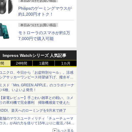
本日みつけたお買い得品
Philipsのゲーミングマウスが
約1,200円オトク！
本日みつけたお買い得品
モトローラのスマホが約1万
7,000円で購入可能
Impress Watchシリーズ 人気記事
時間
24時間
1週間
1カ月
ユニクロ、今日から「お盆特別セール」。涼感
シアサッカーワンピース待望値下げ、撥水ギア
ショーツは1990円に
ミスド「Mrs. GREEN APPLE」のコラボドーナ
ツ4種、いよいよ発売！
【家電レビュー】手ごわい雑草との戦い、コメ
リの草刈機で完全勝利 掃除機感覚で使えた
KDDI、楽天へのローミングを9月末で終了
老舗のマウスユーティリティ「チューチューマ
ウス」がAIの力を借りて15年ぶりに復活／64bit
化、Windows 10/11、「Chrome」も走り回
もっと見る