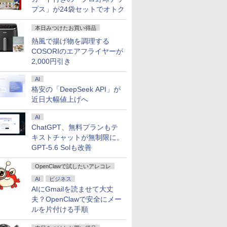
プス」が24袋セットでオトク
本日みつけたお買い得品
熱風で揚げ物を調理する
COSORIのエアフライヤーが
2,000円引き
AI
格安の「DeepSeek API」が
近日大幅値上げへ
AI
ChatGPT、無料プランもテ
キストチャットが無制限に。
GPT-5.6 Solも改善
OpenClawで試したいアレコレ
AI
ビジネス
AIにGmailを読ませて大丈
夫？OpenClawで安全にメー
ルを片付ける手順