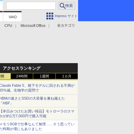
Impress サイト
全カテゴリ
CPU
Microsoft Office
アクセスランキング
時間
24時間
1週間
1カ月
Claude Fable 5、格下モデルに回される不満が
85%減。生物学の質問で
HBMの速さとSSDの大容量を兼ね備えた
「HBF」
【本日みつけたお買い得品】モトローラのスマ
ホが約1万7,000円で購入可能
メモリ8GBで仕事なんて無理……そう思ってい
た時期が僕にもありました