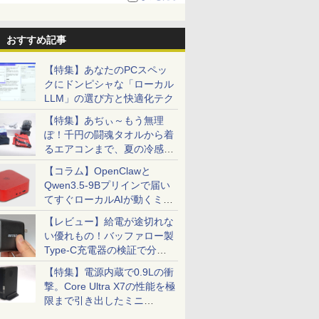
る。復活記念で2026年末まで500円
おすすめ記事
【特集】あなたのPCスペッ
クにドンピシャな「ローカル
LLM」の選び方と快適化テク
【特集】あぢぃ～もう無理
ぽ！千円の闘魂タオルから着
るエアコンまで、夏の冷感グ
ッズ一挙紹介
【コラム】OpenClawと
Qwen3.5-9Bプリインで届い
てすぐローカルAIが動くミニ
PC「SER9 Pro」
【レビュー】給電が途切れな
い優れもの！バッファロー製
Type-C充電器の検証で分か
ったこと
【特集】電源内蔵で0.9Lの衝
撃。Core Ultra X7の性能を極
限まで引き出したミニ
PC「GPD BOX」