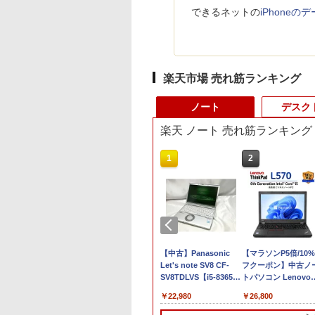
できるネットの
iPhone
楽天市場 売れ筋ランキング
ノート
デスク
楽天 ノート 売れ筋ランキング
10
1
2
0％OFF｜fujitsu
【★最大100%ポイン
【中古】Panasonic
【マラソンP5倍/10
58｜最大180日保証
ト】【新生活応援・
Let's note SV8 CF-
フクーポン】中古ノ
ルHD｜中古ノー
2026】【Office 2024
SV8TDLVS【i5-8365U
トパソコン Lenovo
ソコン｜
H&B】富士通
8G 256G(SSD) WiFi
ThinkPad L570 第6
,800
￥32,800
￥22,980
￥26,800
ows11 office付
LIFEBOOK U9310/第10
12LCD(1920x1200)】
代Core i5 メモリ16
re i5 第8世代｜メ
世代 Core i5/メモ
【ECセンター】保証期
SSD256GB カメラ