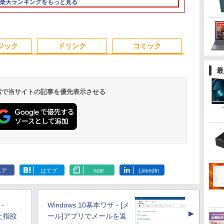
楽天ランキングをもっと見る
6イ
Core i5-1135G7 第11世
高速SSD:512GB最大
7世代 メモリ 8GB SSD
代 メモリ8GB
代 Microsoft Office付
laptop 14型液晶 Web
256GB｜店長厳選
SSD256GB/5
き Windows11 東芝
カメラ USB 3.0
Lenovo ThinkPad
Windows11 O
dynabook G83 中古
miniHDMI 無線機能
15.6型 Bluetooth Wi-
2019 H&B Wi
3
3
3
4
4
4
5
5
5
6
6
6
PC パソコン ノートPC
Bluetooth 超軽量大容
Fi 無線｜中古 パソコン
DVD 中古 P
ジック
ドリンク
コミック
SSD1TB メモリ16GB
量バッテリー ノート
中古PC Word Excel
トPC中古ノ
軽量 薄型 ダイナブック
PC在宅勤務14Q8H
ン 中古パソコ
最
 検索で当サイトの記事を優先表示させる
選
28
【★最大100%ポイン
中古 モニター 23イン
薬屋のひとりごと 17巻
モバイルモニター 15.6
□■※ 【USB端子多数
＼話題の編み図が大集
DELL OptiPlex 3060
【期間限定10%OFFク
魔女と傭兵（9） 【電
【中古】【O
Acer スタン
異世界居酒屋
5
祐
ト】HP ProDesk 600
チ iiyama XU2390HS-
【電子書籍】[ 日向夏 ]
インチ InnoView モバ
搭載!】 HP デスクトッ
合！／【★作品集】ア
Micro【Core i5-
ーポン 8/12 10時ま
子書籍】[ 宮木真人 ]
付】 【 Xeon 
ニター 21.5イ
(22) 【電子書
イ
G2 SFF/第6世代 Core
B3 スリムベゼル AH-
イルディスプレイ 自立
プPC ProDesk 600 G6
イアムオリーブ増刊号
8400T/8GB(DDR4)/500GB/Win11-
で】 ゲーミングモニタ
2.8GHz / 8.00
フルHD 120H
川 夏哉 ]
￥770
￥792
選
i7/メモ
IPSパネル 解像度
型 1920*1080 FHD ポー
SFF Corei5-10500/メ
NO.1 ハマナカ
64bit】中古/送料無料 ※
ー 24.5インチ FHD
HDD:4TB SA
1ms(VRB) HD
￥22,800
￥8,550
￥8,980
￥30,000
￥950
￥16,800
￥12,980
￥36,000
￥11,880
￥924
ー
リ:4GB/8GB/16GB/SSD:128GB/256GB/512GB/1TB/DVD/DP/VGA/Wifi/2
1920x1080 応答速度
タブルモニター IPS液晶
モリ
沖縄、離島を除く
240Hz 1ms Fast IPSパ
ンチ×2 】 【
ミニD-Sub 1
.
Anker Soundcore
On My Road
by Amazon 天然水
ONE PIECE モノクロ
【2026年アップグレ
On My Road
by Amazon 炭酸水
HUNTER×HUNTER
Xiaomi シャオミ
BUGS LIFE
コカ・コーラ やかんの
スーパーの裏でヤニ吸
ス
画面出力/Office/中古 デ
5ms コントラスト比
パネル 薄型 軽量 持ち運
8GB/SSD256GB/DVD
ネル HDMI2.0×1
ネスホン パソ
ピーカー・ヘ
Liberty 5 ミッドナイ
(Stadium ver.)
ラベルレス 2L×9本
版 115 (ジャンプコミ
ード版】AOKIMI ワ
(Stadium ver.)
ラベルレス 500ml
モノクロ版 39 (ジャ
REDMI Buds 8 Lite ワ
麦茶 from 爽健美茶 ラ
うふたり 9巻 (デジタル
ン
レ
スクトップ デスクトッ
1000:1 入力端子 DVI
び 壁掛けに対応
マルチ/Win11 動作確認
DP1.4×1 Adaptive
用 電話機 本
端子 6軸カラ
￥250
トブラック
ックスDIGITAL)
イヤレスイヤホン
×24本 強炭酸水 ペッ
ンプコミックス
イヤレスイヤホン
ベルレス
版ビッグガンガンコミ
タ
プPC/Windows11
D-Sub HDMI 中古ディ
Switch/PS3/PS4/PS5/Xbox
【中古】送料無料
Sync対応 フリッカー
証(パネルは1
￥250
￥1,117
￥250
ェア
はてブ
note
LinkedIn
水
bluetooth イヤホン
トボトル 500ミリリ
DIGITAL)
Bluetooth 5.4 ノイズ
650mlPET×24本
ックス)
対
スプレイ PCモニター
One/PC/スマ
フリー ブルーライトカ
EK221QJ0bm
￥14,990
￥594
￥1,964
￥1,625
￥572
￥3,480
￥2,009
￥810
V12 小型軽量 ブルー
ットル (Smart
キャンセリング ANC
】
PCディスプレイ 液晶
ホ/USBType-C/標準
ット モニター ディス
トゥースHi-Fi 最大
Basic)
36時間再生
中
ディスプレイ 液晶モニ
HDMI対応【選べる種
プレイ MAXZEN
36時間再生 ぶるーと
ター rankC
類】タッチ/ケース付
MGM25IC04-F240
-
Windows 10基本ワザ - [メ
ゅーす コードレス
き/4Kタイプ
▲
ENCノイズキャンセ
した指紋
ール]アプリでメールを返
リング 自動ペアリン