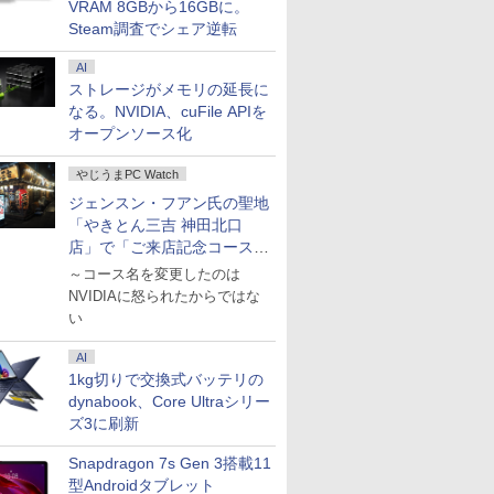
VRAM 8GBから16GBに。
Steam調査でシェア逆転
AI
ストレージがメモリの延長に
なる。NVIDIA、cuFile APIを
オープンソース化
やじうまPC Watch
ジェンスン・フアン氏の聖地
「やきとん三吉 神田北口
店」で「ご来店記念コース」
を娘と堪能
～コース名を変更したのは
NVIDIAに怒られたからではな
い
AI
1kg切りで交換式バッテリの
dynabook、Core Ultraシリー
ズ3に刷新
Snapdragon 7s Gen 3搭載11
型Androidタブレット