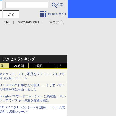
Impress サイト
全カテゴリ
CPU
Microsoft Office
アクセスランキング
時間
24時間
1週間
1カ月
キオクシア、メモリ不足をフラッシュメモリで
補う拡張モジュール
メモリ8GBで仕事なんて無理……そう思ってい
た時期が僕にもありました
Googleパスワードマネージャーに脆弱性、マル
ウェアでパスキー保護を突破可能に
7デバイスを1つのレシーバに集約！エレコム製
品向けUSBレシーバ