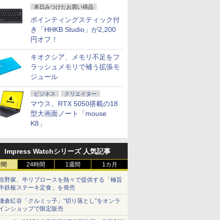
本日みつけたお買い得品
ポインティングスティック付
き「HHKB Studio」が2,200
円オフ！
キオクシア、メモリ不足をフ
7
7
8
7
9
8
10
ラッシュメモリで補う拡張モ
ジュール
ビジネス
クリエイター
マウス、RTX 5050搭載の18
型大画面ノート「mouse
K8」
.11ax)+Bluetooth5.2 IRカメラ顔認証+指紋認証
ネル 修理交換用液晶ユニ
迷宮攻
キングダム 80 （ヤン
Pixio PX279 Wave ゲーミングモニタ
グラぱらっ！（13）
中古 Apple MacBook Pro 16インチ 2021 M1
パリピ孔明（26） 【電
モニター 34インチ 湾曲 
平成敗残兵
refly 14 G7 Mobile Workstation 14インチ薄
HP ENVY x360 15-ed
99のレア
グジャンプコミック
ー 240Hz Fast IPS 27インチ 白 パステ
【電子書籍】[ 桂あい
32GB SSD1TB スペースグレイ Sequoia Z14W
子書籍】[ 四葉夕卜 ]
ド UWQHD 120Hz VA HD
ん（11）
uadro P520搭載 第10世代Core i7-10510U メ
-ed1000 15-ed0xxx 15-
ンク、勇
ス） [ 原 泰久 ]
ル ブルー ピンク FHD かわいい 水色
り ]
1年保証 レビュー特典:延長保証 Bランク パソ
HDMI2.0 DP1.4 Adaptive 
[ 里見U ]
Impress Watchシリーズ 人気記事
￥792
eSSD512GB Type-C Thunderbolt3 キー
 L93182-001 L93180-
を追放さ
ゲーム部屋 pcモニター ディスプレイ
パソコン アップル Mac マックブック マッ
PBP 非光沢 ブルーライト
￥770
￥15,800
￥792
￥156,800
￥26,980
￥792
時間
24時間
1週間
1カ月
ト NFCセンサー HDMI Office
HD 1920x1080 IPS LED
 【電子書
ピクシオ
中古パソコン
カーフリー VESA対応 ブ
プレイ タッチスクリーン
 ]
MAXZEN マクスゼン MJM3
吉野家、牛リブロースを熱々で提供する「極旨
き液晶パネル
4K120
牛鉄板ステーキ定食」を発売
鎌倉紅谷「クルミッ子」“切り落とし”をオンラ
インショップで限定販売