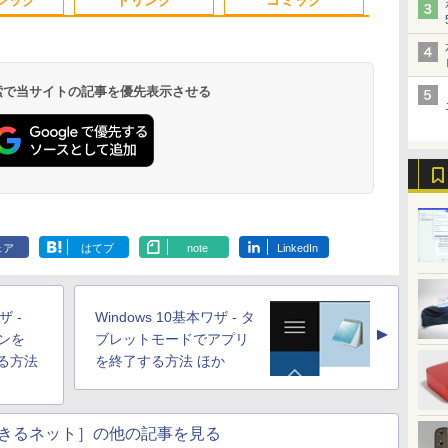
Cア
ネス 大学生 プレゼント
プPC みにpc 省エネ オ
スピーカー内蔵 HDMI
可 Windows11 送料無
可 1年保証
対応｜中古 パソコン 2-
証 初心者 ゲーミング
学生向け
フィス高速起動 省電力
ケーブル付き
料 持ち運び便利
【NortonP】
in-1 タブレットPC
パソコン ゲーム 本体
静音設計
MFG24F4 Minifire
のみ
 検索で当サイトの記事を優先表示させる
.
Anker Soundcore
On My Road
by Amazon 天然水
HUNTER×HUNTER
【2026年アップグレ
BUGS LIFE
by Amazon 炭酸水
スーパーの裏でヤニ
Xiaomi シャオミ
On My Road
コカ・コーラ やかんの
ONE PIECE モノクロ
Liberty 5 ミッドナイ
(Stadium ver.)
ラベルレス 2L×9本
モノクロ版 39 (ジャ
ード版】AOKIMI ワ
ラベルレス 500ml
吸うふたり 9巻 (デジ
REDMI Buds 8 Lite ワ
(Stadium ver.)
麦茶 from 爽健美茶 ラ
版 115 (ジャンプコミ
￥250
トブラック
ンプコミックス
イヤレスイヤホン
×24本 強炭酸水 ペッ
タル版ビッグガンガ
イヤレスイヤホン
ベルレス
ックスDIGITAL)
￥250
￥1,117
￥250
ェア
はてブ
note
LinkedIn
水
DIGITAL)
bluetooth イヤホン
トボトル 500ミリリ
ンコミックス)
Bluetooth 5.4 ノイズ
650mlPET×24本
￥14,990
￥572
￥1,964
￥1,625
￥810
￥2,980
￥1,653
￥594
V12 小型軽量 ブルー
ットル (Smart
キャンセリング ANC
トゥースHi-Fi 最大
Basic)
36時間再生
36時間再生 ぶるーと
ザ -
Windows 10基本ワザ - タ
ゅーす コードレス
▲
ENCノイズキャンセ
ジンを
ブレットモードでアプリ
リング 自動ペアリン
える方法
を終了する方法 ほか
グ Type-C充電 マイ
ク付き 防水 タッチ式
音量調整 スポーツ/通
勤/通学/WEB会議(ホ
きるネット］の他の記事を見る
ワイト)