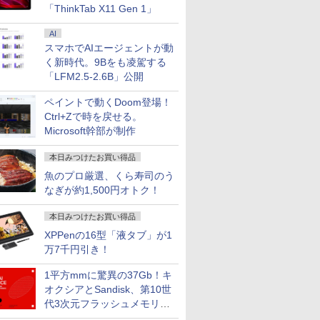
「ThinkTab X11 Gen 1」
AI
スマホでAIエージェントが動
く新時代。9Bをも凌駕する
「LFM2.5-2.6B」公開
ペイントで動くDoom登場！
Ctrl+Zで時を戻せる。
Microsoft幹部が制作
本日みつけたお買い得品
魚のプロ厳選、くら寿司のう
なぎが約1,500円オトク！
本日みつけたお買い得品
XPPenの16型「液タブ」が1
万7千円引き！
1平方mmに驚異の37Gb！キ
オクシアとSandisk、第10世
代3次元フラッシュメモリを
開発