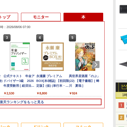
トップ
モニター
本
：2026/08/06 07:00
3
3
3
3
4
4
4
4
5
5
5
5
6
6
6
間
タ
【新品】【楽天1位！】
【正規永久版Office付
公式テキスト 年金ア
【お買い物マラソ開催
本日10倍！高性能第10
【公式・直販】
アイ・オー・データ機
永瀬廉 プレミアム
本日超得 P5倍｜MS
【マラソン値引中！
液晶ディスプレイ アイ
異世界居酒屋「のぶ」
Wi-Fi6(802
液晶タッチパ
最強タンクの
古ノ
n-
巻)
ノートパソコン 新品第
き】ミニpc 【Intel
ドバイザー3級 2026
中！P最大31.5%還
世代Core i7-10610Uノ
Copilot＋PC デスクト
器 LCD-DF241EDB-A
BOX[本/雑誌] 【初回限
Office 2024 H&B 搭載
RTX5070搭載 国内組立
オーデータ LCD-
(22) 【電子書籍】[ 蝉
HP ZBook Fi
ット15.6インチ 
略 〜体力99
世代
 一
13世代CPU搭載ノート
N5095 LPDDR4X
年度受験用 [ 経済法令
元】【五年保証】24イ
ートパソコン 中古
ップパソコン PC 一体
定版】(仮) (単行本・ム
｜中古 2in1 ノートパ
新品】ゲーミングPC
DF241ED LCD-
川 夏哉 ]
型 NVIDIA Q
15-ed0000 15
スキル持ちタ
￥18,090
8世
PC Office付きノートパ
16GB 256GB SSD】
研究会 ]
ンチゲーミングモニタ
Dynabook G83 超軽量
型 Office付き 可能 新
ック) / 永瀬廉
ソコン Windows11
RTX5070 Ryzen7
DF241EDB-A [「5年保
モリ16GB NVM
ed1xxx シリーズ
者パーティー
￥29,800
￥49,800
￥2,530
￥13,999
￥27,600
￥144,980
￥8,800
￥49,800
￥260,775
￥18,090
￥924
￥55,000
￥18,900
￥770
1
3イ
非搭
ソコン 初心者向け
mini pc Windows11
ー 200Hz 1ms応答
約779g メモリ最大
品 Lenovo IdeaCentre
Office付き｜HP Elite
5700X メモリ32GB
証」DP搭載23.8型ワイ
ボードバックライ
001 対応 Full
れる〜 15巻
レ
Windows11 初期設定
Pro 超軽量 4コア/4スレ
FHD 非光沢 FastIPSパ
16GB 新品SSD1TB
AIO 24AKP10 KRK
Dragonfly 2in1｜Core
SSD1TB Windows11
ド液晶 ブラック]
Windows11
LCD ディス
籍】[ 木嶋隆太
楽天ランキングをもっと見る
済 Webカメラ zoom
ッド 2.9GHz ミニパソ
ネル FreeSync FHD
13.3インチ HDMI搭載
23.8インチ FHD IPS液
i5 第8世代 8265U メモ
デスクトップPC モン
タッチ機能付
h
レイ
日本語キーボード 14.1
コン 静音 M.2 2242
HDR10 DC1-P380%
WEBカメラ5GWIFI
晶 AMD Ryzen AI7 AI5
リ 8GB SSD 256GB
ハンワイルズ 原神
N:
ル
型 Intel Celeron メモ
SATA WIFI6
sRGB110% 角度調整
Bluetooth内蔵 中古パ
メモリ 16GB SSD
13.3型 FHD
Apex FF14
初
 |
リ8GB SSD1TB(最大)
Bluetooth5.2 4K HDMI
目に優しい VESA対応
ソコン
512GB Windows11
1,920×1,080 タッチパ
VALORANT 配信 動画
大容量バッテリービジ
2画面出力 デスクトッ
HDMI+DP搭載 5年保証
MicrosoftOffice2024
Microsoft Office 搭載
ネル WEBカメラ LTE
編集 eスポーツ 1年保
ジック
ドリンク
コミック