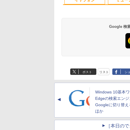
コン 期限限定 初心者安
90日保証 送料無料
Win11Pro64Bit | A
心保証 初期設定済 返品
ダプター付属
OK
Google
Anker Soundcore
BRUCE WAYNE feat.
【Amazon.co.jp限
薬屋のひとりごと 17
Anker Soundcore
BRUCE WAYNE feat
by Amazon 天然水
異世界居酒屋「の
P40i オフホワイト
Flo Milli, ATL Jacob
定】 い・ろ・は・す
巻 (デジタル版ビッグ
P31i ブラック
Flo Milli, ATL Jacob
ラベルレス 500ml
ぶ」(22) (角川コミッ
[Explicit]
2L PET ラベルレス
ガンガンコミックス)
[Explicit]
×24本 富士山の天然
クス・エース)
￥5,990
￥4,990
ポスト
リスト
シ
×8本
水 バナジウム含有 
￥250
￥1,001
￥770
￥250
￥1,380
￥832
ミネラルウォーター
ペットボトル 静岡県
産 500ミリリットル
Windows 10基本ワ
(Smart Basic)
Edgeの検索エン
▲
Googleに切り替
ほか
［本日ので