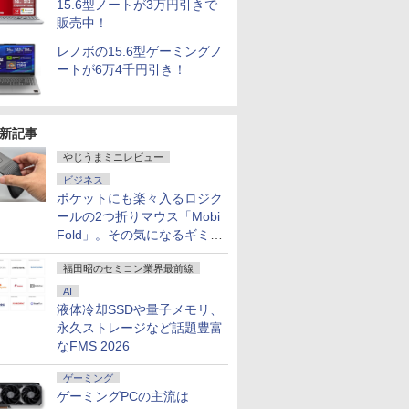
15.6型ノートが3万円引きで
販売中！
レノボの15.6型ゲーミングノ
ートが6万4千円引き！
新記事
やじうまミニレビュー
ビジネス
ポケットにも楽々入るロジク
ールの2つ折りマウス「Mobi
Fold」。その気になるギミッ
クとは？
福田昭のセミコン業界最前線
AI
液体冷却SSDや量子メモリ、
永久ストレージなど話題豊富
なFMS 2026
ゲーミング
ゲーミングPCの主流は