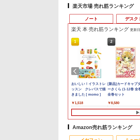
楽天市場 売れ筋ランキング
ノート
デスク
楽天 本 売れ筋ランキング
更新日時
8
10
1
1
1
1
2
2
2
2
タ
cBook Pro 16インチ 2021 M1 Pro メモリ
ピ孔明（26） 【電
モニター 34インチ 湾曲 ウルトラワイ
平成敗残兵すみれちゃ
2025福袋 数量限定 ノ
【今だけ】全品ポイン
8K DisplayPort ケーブ
おいしい！イラストレ
【マラソンセール期
中古パソコン | HP |
[新品]カードキャプ
Yoothi 互換品 液晶
ステ
 スペースグレイ Sequoia Z14W000UEJ/A
籍】[ 四葉夕卜 ]
ド UWQHD 120Hz VA HDR10
ん（11） 【電子書籍】
ートパソコン 富士通
ト10倍 お買い物マラソ
ル 1.4規格240Hz対応 デ
ッスン クレパスで描
中ポイント5倍】中
ProOne 600 G4 All-i
ーさくら (1-12巻 全
14.0インチ Dell
色
ー特典:延長保証 Bランク パソコン ノート
HDMI2.0 DP1.4 Adaptive Sync PIP
[ 里見U ]
NEC DELL 等Core i5
ン★8/4～8/11★中古パ
ィスプレイポート ケー
きました [ momo ]
ートパソコン 第11
One | Windows11 |
全巻セット
Latitude 14 3410
2
イ
ル Mac マックブック マックブックプロ
PBP 非光沢 ブルーライト軽減 フリッ
超高速新品SSD256GB
ソコン デスクトップ
ブル dpケーブル HDR
Core i5 メモリ16GB
体型 | 一年保証 | 第
P129G P129G001
￥26,980
￥792
￥15,000
￥22,800
￥1,000
￥1,518
￥29,980
￥23,980
￥8,580
￥9,800
カーフリー VESA対応 ブラック
メモリ8GB WIFI
PC EPSON Endeavor
対応
M.2 SSD256GB 13.
代 | Core i5 8500T
P129G002 タッチ
MAXZEN マクスゼン MJM34IC03-
Bluetooth 15.6インチ
ST190E Core i3 8100T
8K@60HZ/4K@144Hz/2K@240Hz
ンチ フルHD ノング
2.1(～最大3.5)GHz |
載 対応 FullHD
4K120
大画面 中古パソコン ア
メモリ8GB / 16GB 中
32.4Gbps ハイスピード
ア Webカメラ 無線
MEM:8GB |
1920x1080 IPS LED
ウトレット Polaris
古SSD128GB / 256GB
DPケーブル ナイロン編
LAN Wi-Fi Bluetoot
SSD:256GB(新品) |
LCD 液晶ディスプ
Office付き
Windows11 Pro
み PC テレビ PS5 PS4
Windows11 東芝
DVD-ROM | 無線LA
修理交換用液晶パネ
Amazon売れ筋ランキング
Win10/Win11選べる!送
64bit【送料無料】【1
PS3 対応
dynabook G83/HS 
なし | Webカメラ内蔵
料無料 中古ノートパソ
年保証】
期設定済 すぐ使える
フルHD |
イヤフォン
ミュー