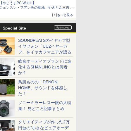
【やじうまPC Watch】
ジェンスン・フアン氏の聖地「やきとん三吉 神
田北口店」で「ご来店記念コース」を娘と堪能
もっと見る
～コース名を変更したのはNVIDIAに怒られたか
らではない
Special Site
SOUNDPEATSのイヤカフ型
イヤフォン「UU2イヤーカ
フ」をイヤカフマニアが語る
総合オーディオブランドに進
化するSHANLINGとは何者
か？
鳥肌ものの「DENON
HOME」サウンドを体感し
た！
ソニーミラーレス一眼の大特
集！ 見どころ記事まとめ
クリエイティブが作った2万
円台の“小さなピュアオーデ