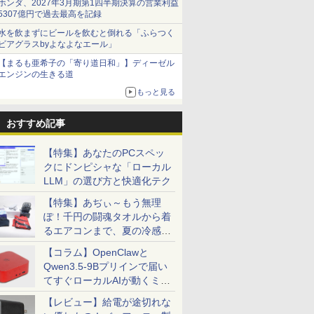
ホンダ、2027年3月期第1四半期決算の営業利益
5307億円で過去最高を記録
水を飲まずにビールを飲むと倒れる「ふらつく
ビアグラスbyよなよなエール」
【まるも亜希子の「寄り道日和」】ディーゼル
エンジンの生きる道
もっと見る
おすすめ記事
【特集】あなたのPCスペッ
クにドンピシャな「ローカル
LLM」の選び方と快適化テク
【特集】あぢぃ～もう無理
ぽ！千円の闘魂タオルから着
るエアコンまで、夏の冷感グ
ッズ一挙紹介
【コラム】OpenClawと
Qwen3.5-9Bプリインで届い
てすぐローカルAIが動くミニ
PC「SER9 Pro」
【レビュー】給電が途切れな