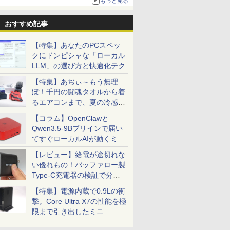
もっと見る
おすすめ記事
【特集】あなたのPCスペッ
クにドンピシャな「ローカル
LLM」の選び方と快適化テク
【特集】あぢぃ～もう無理
ぽ！千円の闘魂タオルから着
るエアコンまで、夏の冷感グ
ッズ一挙紹介
【コラム】OpenClawと
Qwen3.5-9Bプリインで届い
てすぐローカルAIが動くミニ
PC「SER9 Pro」
【レビュー】給電が途切れな
い優れもの！バッファロー製
Type-C充電器の検証で分か
ったこと
【特集】電源内蔵で0.9Lの衝
撃。Core Ultra X7の性能を極
限まで引き出したミニ
PC「GPD BOX」