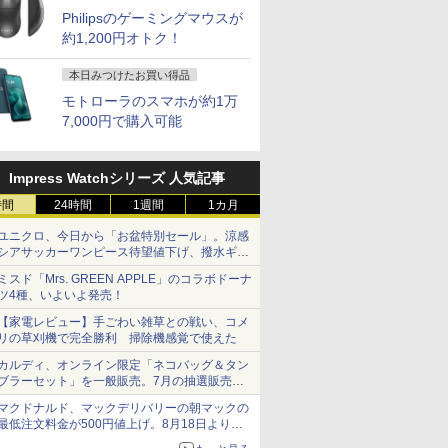
Philipsのゲーミングマウスが
約1,200円オトク！
本日みつけたお買い得品
モトローラのスマホが約1万
7,000円で購入可能
Impress Watchシリーズ 人気記事
時間
24時間
1週間
1カ月
ユニクロ、今日から「お盆特別セール」。涼感
シアサッカーワンピース待望値下げ、撥水ギア
ショーツは1990円に
ミスド「Mrs. GREEN APPLE」のコラボドーナ
ツ4種、いよいよ発売！
【家電レビュー】手ごわい雑草との戦い、コメ
リの草刈機で完全勝利 掃除機感覚で使えた
カルディ、オンライン限定「ネコバッグ＆タン
ブラーセット」を一般販売。7月の抽選販売の
当選無効分
マクドナルド、マックデリバリーの朝マックの
最低注文料金が500円値上げ。8月18日より
1,500円から受付