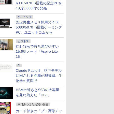
￥56,870
RTX 5070 Ti搭載の記念PCを
324pv
イルディスプレイ
レッド ［23.8型 /フル
き写し／ブレット・リ
HD(1920×1080) / ワイ
イドKC） [ ナガノ ]
イ HDMI 
￥13,915
￥14,200
￥1,980
￥15,180
￥9,900
￥15,960
￥1,300
49万9,800円で発売
D VA モ
1920x1280 フルHD 3:2
HD(1920×1080) /ワイ
ンゼイ／井上麻衣
ド / 144Hz］ クラウド
ミングモニタ
.8型 角度
比率 100%sRGB広色
ド /240Hz］
グレー 67DDKAC6JP
ソコン ノ
00Hz 液晶
域 高輝度300nit HDR
24G11ZE11
光沢 IPS
ゲーミング
S5
対応 OTG対応 ポータ
カット 144
認定再生メモリ採用のRTX
itch 3年
ブルモニター 超薄型 軽
1920×1080
5080/5070 Ti搭載ゲーミング
(型番:
量 自立型
USB Typ
PC、ユニットコムから
ー内蔵 ヘ
薄型 アーム
ビジネス
マウント 
約1.49kgで持ち運びやすい
15.6型ノート「Aspire Lite
15」
AI
Claude Fable 5、格下モデル
に回される不満が85%減。生
物学の質問で
HBMの速さとSSDの大容量
を兼ね備えた「HBF」
本日みつけたお買い得品
カード付きの「プロ野球チッ