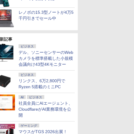
レノボの15.3型ノートが4万5
千円引きでセール中
FF&P2倍
】Apple
【マラソン限定価格】
【エントリーでポイント
【マラソンP5倍/10%オ
【期間限定！エントリーで最
超得10％OFF｜超軽量
【エントリーで
【週末限定
HD｜
Quad-Core
中古 Panasonic Let's
100％還元チャンス】GMKtec
フクーポン】中古ノー
大10倍】 中古PC 希少な
＆高画質｜NEC
100％還元のチ
OFF！】
新記事
ffice搭載
リ8GB 1TB
note CF-SV1 Core i5
G10 ミニPC【AMD Ryzen 5
トパソコン 東芝
Windows XP Professional
VersaPro VG-7｜フル
GMKtec EVO-X1 
中古 ノー
ビジネス
保証｜
 macOS
1145G7 第11世代CPU
3500U DDR4 16GB
dynabookP55 第10世
32bit SP3 モデル■ 高速
HD 薄型 軽量｜中古ノ
AMD Ryzen AI 9
Office
￥29,800
￥61,999
￥29,850
￥54,800
￥39,800
￥314,998
￥37,000
デル、ソニーセンサーのWeb
8世代｜メモ
tooth Wi-Fi
メモリ16GB
512GB/256GB/1T SSD】
代 Core i7 メモリ16GB
Core i5 ■ 4GB 500GB ■
ートパソコン
ニPC MAX5.2GH
良好 コス
56GB｜中
中古パソコン デ
SSD256GB 12インチ
4C/8T 3.7GHz 64GB 16T拡張
SSD256GB Bluetooth
DVDマルチドライブ ■ HP
Windows11 office付｜
スレッド 64GB L
量 国内メー
カメラを標準搭載した小規模
コン
体型 90日保証
WUXGA Windows11
Windows11 Pro 8K/4K 3画面
HDMI カメラ Wi-Fi
Compaq Elite 8300 CMT ミ
Core i5 第10世代｜メ
2280 SSD 1TB/
正式対応 
会議向け43型4Kモニター
office付き
Pro CF-SV1RDLKS 1
出力 LAN *2 WiFi5
15.6インチフルHD
ニタワー型【中古パソコン】
モリ8GB SSD256GB
16TB拡張 Window
訳あり Win
パソコン
年保証 Bランク ノート
Bluetooth5.0 Nucbox みに
Windows11 Pro 送料
整備済み 安心サポート
｜Microsoft
画面 8K出力 WiFi
Pro NEC V
ビジネス
コン
パソコン【CA】 レッ
pc Ryzen 5
無料 保証付き
office2019｜13.3型｜
Bluetooth5.4 U
VKM16X-6 
リンクス、6万2,800円で
7
7
8
8
9
9
10
10
ffice付き
ツノート 中古ノートパ
N95/N97/N100/4300U/N150よ
Webカメラ搭載｜ノー
静音 Mini PC
8GB 15.
Ryzen 5搭載のミニPC
コン
ソコン 中古パソコン 中
り高性能
トパソコン｜ノートPC
パソコン 
 第8世代｜
古ノートpc 中古pc
｜中古ノートPC｜中古
ン
AI
ビジネス
win11
パソコン
社員全員にAIエージェント、
CloudflareがAI業務環境を公
開
カー直
「のぶ」
モバイルモニター
[新品]キングダム (1-79
AOC(エーオーシー)
【送料無料】100日後
レノボジャパン
【全巻】 ちいかわ な
【840円OFF
DIME (ダイ
ゲーミング
】モニタ
籍】[ 蝉
HAILESI S123E 12.3イ
巻 最新刊) 全巻セット
24G11ZE/11 ゲーミン
に英語がものになる1日
Lenovo L24-4C モニ
んか小さくてかわいい
まで】液晶
11月号 [雑
マウスがTGS 2026出展！
D HP
ンチ タッチパネル モバ
グモニター ブラック ＆
10分ネイティブ英語書
ター ［23.8型 / フル
やつ 1-8巻セット （ワ
インチ P
踊る大捜査