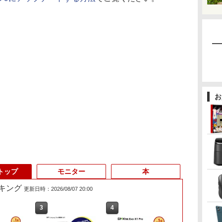
お
トップ
モニター
本
キング
更新日時：2026/08/07 20:00
3
3
4
4
5
6
1