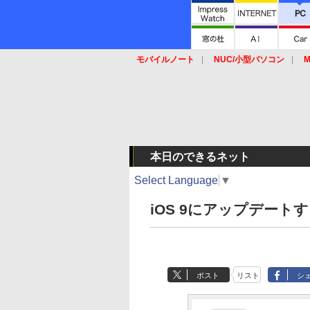
モバイルノート
NUC/小型パソコン
M
SSD
キーボード
マウス
本日のできるネット
Select Language
▼
iOS 9にアップデートする方
ポスト
リスト
シ