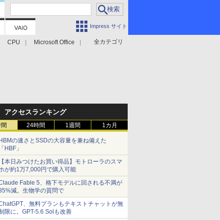
Impress サイト
全カテゴリ
CPU
Microsoft Office
アクセスランキング
時間
24時間
1週間
1カ月
HBMの速さとSSDの大容量を兼ね備えた
「HBF」
【本日みつけたお買い得品】モトローラのスマ
ホが約1万7,000円で購入可能
Claude Fable 5、格下モデルに回される不満が
85%減。生物学の質問で
ChatGPT、無料プランもテキストチャットが無
制限に。GPT-5.6 Solも改善