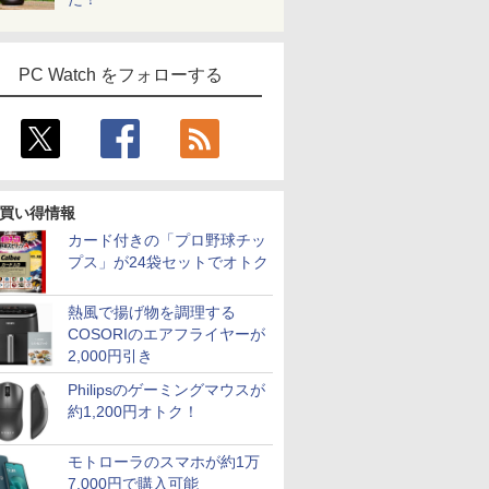
PC Watch をフォローする
買い得情報
カード付きの「プロ野球チッ
プス」が24袋セットでオトク
熱風で揚げ物を調理する
COSORIのエアフライヤーが
2,000円引き
Philipsのゲーミングマウスが
約1,200円オトク！
7
2
8
3
9
4
10
モトローラのスマホが約1万
7,000円で購入可能