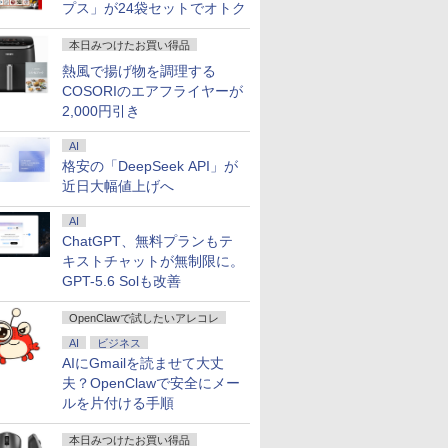
プス」が24袋セットでオトク
本日みつけたお買い得品
熱風で揚げ物を調理する
COSORIのエアフライヤーが
2,000円引き
AI
格安の「DeepSeek API」が
近日大幅値上げへ
AI
ChatGPT、無料プランもテ
キストチャットが無制限に。
GPT-5.6 Solも改善
OpenClawで試したいアレコレ
AI
ビジネス
AIにGmailを読ませて大丈
夫？OpenClawで安全にメー
ルを片付ける手順
本日みつけたお買い得品