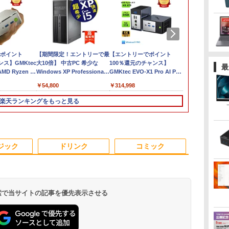
袋
ポイント
【1500円OFFクーポ
【期間限定！エントリーで最
ノートパソコン 14イン
【エントリーでポイント
超軽量 フルHD｜富士
超得2,000円O
【在庫処分特価
ンス】GMKtec
ン】【訳アリ】【WEB
大10倍】 中古PC 希少な
チ 新品 Windows11
100％還元のチャンス】
通 U939｜中古ノート
｜高画質フル
iMac A1418 
最
C
MD Ryzen 5
カメラ＋フルHD】ノー
Windows XP Professional
Pro Office搭載 日本語
GMKtec EVO-X1 Pro AI PC
パソコン Windows11
Microsoft O
Core i5 メモ
コ
16GB
トパソコン 中古パソコ
32bit SP3 モデル■ 高速
キーボード メモリ
AMD Ryzen AI 9 HX 470 ミ
office付き｜Core i5 第
｜最大180日
21.5型 Wi-Fi
￥29,800
￥54,800
￥29,800
￥314,998
￥29,800
￥29,800
￥12,100
コン
/1T SSD】
ン 13.3インチ
Core i5 ■ 4GB 500GB ■
8GB SSD 128GB
ニPC MAX5.2GHz 12コア/24
8世代｜メモリ 8GB
Core i5 第
Catalina Blue
ト
 64GB 16T拡張
SSD256GB メモリ8GB
DVDマルチドライブ ■ HP
256GB 512GB 1TB
スレッド 64GB LPDDR5 M.2
SSD 256GB｜フルHD
リ8GB SSD2
Webカメラ 
楽天ランキングをもっと見る
o 8K/4K 3画面
Core i5-1135G7 第11世
Compaq Elite 8300 CMT ミ
Webカメラ WiFi
2280 SSD 1TB/2TB 最大
｜中古ノートパソコン
古ノートパソ
スクトップ 一
ーボ
Fi5
代 Microsoft Office付
ニタワー型【中古パソコン】
Bluetooth 選べるカラ
16TB拡張 Windows11 Pro 3
軽量｜モバイルPC｜
Windows11 
【中古】
0
 Nucbox みに
き Windows11 東芝
整備済み 安心サポート
ー 14型 薄型 軽量 初心
画面 8K出力 WiFi 7
Fujitsu｜ノートパソコ
｜中古ノート
レワ
dynabook G83 中古
者 学習向け PC ピンク
Bluetooth5.4 USB4 Oculink
ン｜ノートPC｜中古パ
｜ノートパソ
3
3
4
4
5
5
6
6
/4300U/N150よ
PC パソコン ノートPC
シルバー 最短当日出荷
静音 Mini PC ゲーミングPC
ソコン｜パソコン｜中
Microsoft O
ジック
ドリンク
コミック
SSD1TB メモリ16GB
古PC
｜ノートパソ
軽量 薄型 ダイナブック
Windows11
パソコン
 検索で当サイトの記事を優先表示させる
モバイルモニター 15.6
機動警察パトレイバー
11.6インモバイルモニ
高校野球神奈川グラフ
【お買い物マラソ開催
魔女と傭兵（9） 【電
【公式・メー
異世界居酒屋
インチ InnoView モバ
シバシゲオ×ぴあ （ぴ
ターIPS小型ディスプ
（2026） 第108回全国
中！P最大31.5%還元】
子書籍】[ 宮木真人 ]
販・送料無料
(22) 【電子書
イルディスプレイ 自立
あMOOK）
レイ 1366x768 防眩光
高校野球選手権神奈川
5年保証/Type-C/100Hz
ー 新品 フルH
川 夏哉 ]