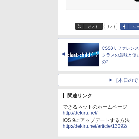
￥3,828
￥2,500
1920×1080) / ワイ
KC） [ ナガノ ]
イ HDMI フルHD ゲー
FullHD/HDMIケーブル
HDMI 24インチ 液晶
,180
900
￥15,960
￥1,300
￥5,500
￥6,480
 144Hz］ クラウド
ミングモニター PC パ
標準添付【中古/送料無
ニター 243V7Q フル
Anker Soundcore
BRUCE WAYNE feat.
【Amazon.co.jp限
薬屋のひとりごと 17
Anker Soundcore
BRUCE WAYNE feat
by Amazon 天然水
異世界居酒屋「の
ー 67DDKAC6JP
ソコン ノングレア 非
料】※沖縄、離島を除
HD(1920x1080) 
P40i ブラック
Flo Milli, ATL Jacob
定】 い・ろ・は・す
巻 (デジタル版ビッグ
P31i ブラック
Flo Milli, ATL Jacob
ラベルレス 500ml
ぶ」(22) (角川コミッ
光沢 IPS ブルーライト
く
ーカー搭載 動作良
[Explicit]
2L PET ラベルレス
ガンガンコミックス)
[Explicit]
×24本 富士山の天然
クス・エース)
カット 144Hz
中古【3ケ月保証】
￥7,990
￥5,990
ポスト
リスト
シ
×8本
水 バナジウム含有 
1920×1080 Full HD DP
￥250
￥1,112
￥770
￥250
￥1,380
￥832
ミネラルウォーター
USB Type-c スピーカ
ペットボトル 静岡県
ー内蔵 ヘッドホン端子
産 500ミリリットル
薄型 アーム 対応 VESA
CSS3リファレンス
(Smart Basic)
マウント 会議
▲
クラスの意味と使い
の2
［本日ので
関連リンク
できるネットのホームページ
http://dekiru.net/
iOS 9にアップデートする方法
http://dekiru.net/article/13092/