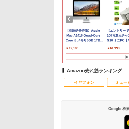
ントリーで最
10％OFF｜超軽量
【エントリーでポイント
【週末限定999円
Amazon(アマゾン) タ
【在庫処分特価】Apple
【新古品】2026年福
【エントリーで
C 希少な
画質｜NEC
100％還元のチャンス】
OFF！】 中古パソコン
ブレットPC New Fire
iMac A1418 Quad-Core
ノートパソコン
100％還元チャ
ofessional
saPro VG-7｜フル
GMKtec EVO-X1 Pro AI PC
中古 ノートパソコン
Max 11(2023年発売) グ
Core i5 メモリ8GB 1TB
Windows11 ノートP
G10 ミニPC【A
デル■ 高速
 薄型 軽量｜中古ノ
AMD Ryzen AI 9 HX 470 ミ
Office付き バッテリー
レー B0B2SD8BVX
21.5型 Wi-Fi macOS
14インチノートパソ
3500U DDR4 
,800
￥314,998
￥37,000
￥19,980
￥12,100
￥21,800
￥61,999
 500GB ■
パソコン
ニPC MAX5.2GHz 12コア/24
良好 コスパ最強 大容
［11型 /Wi-Fiモデル /
Catalina Bluetooth Wi-Fi
ン 4GB 64GB パソ
512GB/256GB
ブ ■ HP
dows11 office付｜
スレッド 64GB LPDDR5 M.2
量 国内メーカー Win11
ストレージ：64GB］
Webカメラ 中古パソコン デ
Office搭載 薄型ノー
4C/8T 3.7GHz
8300 CMT ミ
e i5 第10世代｜メ
2280 SSD 1TB/2TB 最大
正式対応 初期設定済み
B0B2SD8BVX [振込不
スクトップ 一体型 90日保証
PC インテルCeleron
Windows11 Pr
古パソコン】
8GB SSD256GB
16TB拡張 Windows11 Pro 3
訳あり Windows11
可]
【中古】
第11世代 日本語キ
出力 LAN *2 Wi
サポート
crosoft
画面 8K出力 WiFi 7
Pro NEC VersaPro
ードデュアル USB3.
Bluetooth5.0
Amazon売れ筋ランキング
ice2019｜13.3型｜
Bluetooth5.4 USB4 Oculink
VKM16X-6 Core i5
WIFI Bluetooth テ
pc Ryzen 5
10
10
1
1
2
2
bカメラ搭載｜ノー
静音 Mini PC ゲーミングPC
8GB 15.6インチ 中古
ーク応援 初心者向け
N95/N97/N100
イヤフォン
ミュー
ソコン｜ノートPC
パソコン ノートパソコ
り高性能
古ノートPC｜中古
ン
コン
Google
ノボジャパン
巻】 ちいかわ な
【840円OFF 8/11 1:59
DIME (ダイム) 2026年
PHILIPS/フィリップス
なぜ、あの人のがんは
【良い】送料無料
トランスフォーマー
ovo L24-4C モニ
小さくてかわいい
まで】液晶モニター 27
11月号 [雑誌] 【特集:
241V8/11 / 23.8型ワイ
消えたのか？
TF: PHILIPS / フィリ
FANBOOK 2026
［23.8型 / フル
 1-8巻セット （ワ
インチ PCディスプレ
踊る大捜査線】
ド 液晶ディスプレイ
ップス 23.8型 ワイド