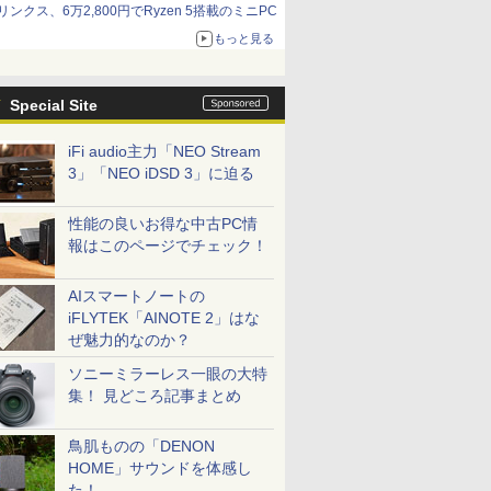
リンクス、6万2,800円でRyzen 5搭載のミニPC
もっと見る
Special Site
iFi audio主力「NEO Stream
3」「NEO iDSD 3」に迫る
性能の良いお得な中古PC情
報はこのページでチェック！
AIスマートノートの
iFLYTEK「AINOTE 2」はな
ぜ魅力的なのか？
ソニーミラーレス一眼の大特
集！ 見どころ記事まとめ
鳥肌ものの「DENON
HOME」サウンドを体感し
た！