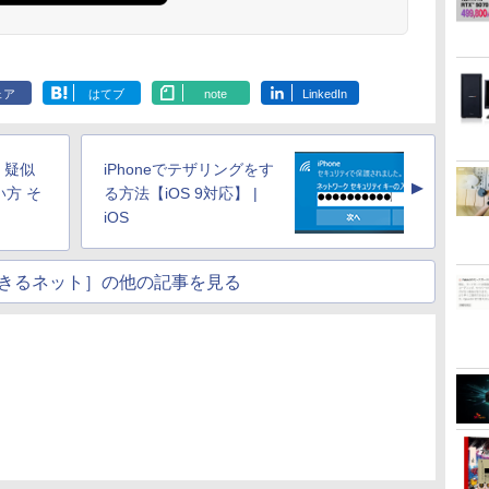
￥792
モ
型 1920*1080 FHD ポー
薄型 軽量USB Type-C
大会 [ 神奈川新聞社 ]
24インチ モニター
Series 3 Pro 
￥8,980
￥1,925
￥9,280
￥2,200
￥11,999
￥12,900
￥924
タブルモニター IPS液晶
HDMIサブモニター ス
USB-C IPSパネル スピ
23.8 インチFH
.
Anker Soundcore
On My Road
by Amazon 天然水
ONE PIECE モノクロ
【2026年アップグレ
On My Road
by Amazon 炭酸水
HUNTER×HUNTER
Xiaomi シャオミ
BUGS LIFE
コカ・コーラ やかんの
スーパーの裏でヤニ吸
スピ
パネル 薄型 軽量 持ち運
ピーカー内蔵Rasp PI5
ーカー内蔵 HDR10
ニター VA 23
Liberty 5 ミッドナイ
(Stadium ver.)
ラベルレス 2L×9本
版 115 (ジャンプコミ
ード版】AOKIMI ワ
(Stadium ver.)
ラベルレス 500ml
モノクロ版 39 (ジャ
REDMI Buds 8 Lite ワ
麦茶 from 爽健美茶 ラ
うふたり 9巻 (デジタル
品
び 壁掛けに対応
/PC/Macなど対応ポー
Adaptive Sync VESA
調整 VESA 1
￥250
トブラック
ックスDIGITAL)
イヤレスイヤホン
×24本 強炭酸水 ペッ
ンプコミックス
イヤレスイヤホン
ベルレス
版ビッグガンガンコミ
Switch/PS3/PS4/PS5/Xbox
タブルディスプレイ
対応 チルト調整可 オ
HDMI VGA P
￥250
￥1,117
￥250
ェア
はてブ
note
LinkedIn
水
bluetooth イヤホン
トボトル 500ミリリ
DIGITAL)
Bluetooth 5.4 ノイズ
650mlPET×24本
ックス)
One/PC/スマ
(ブラック, 11.6)
フィス用PCモニター
Nintendo Sw
￥14,990
￥594
￥1,964
￥1,625
￥572
￥3,480
￥2,009
￥810
V12 小型軽量 ブルー
ットル (Smart
キャンセリング ANC
ホ/USBType-C/標準
フレームレス Type-
保証 転送不可 
トゥースHi-Fi 最大
Basic)
36時間再生
HDMI対応【選べる種
C/HDMIポート 高画質
9U5C1AA)
36時間再生 ぶるーと
類】タッチ/ケース付
FHD フルHD 液晶モニ
 疑似
iPhoneでテザリングをす
ゅーす コードレス
き/4Kタイプ
ター Minifire
▲
ENCノイズキャンセ
方 そ
る方法【iOS 9対応】 |
MF24X3C
リング 自動ペアリン
iOS
グ Type-C充電 マイ
ク付き 防水 タッチ式
音量調整 スポーツ/通
きるネット］の他の記事を見る
勤/通学/WEB会議(ホ
ワイト)