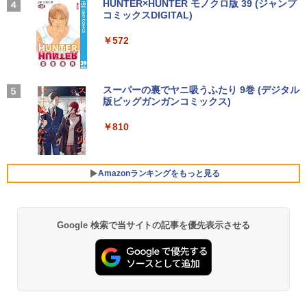
コン Windows11 office付き｜中古ノー
ネ オフィス高速起動 省電力 静音設計
A規格 67D5KAC6JP レノボ ディスプレ
【2026年アップグレード版】AOKIMI ワイヤ
On My Road (Stadium ver.)
HUNTER×HUNTER モノクロ版 39 (ジャンプ
トパソコン 15.6 テンキー付き｜ノートパ
イ 液晶モニター 【展示品特価】
レスイヤホン bluetooth イヤホン V12 小型
コミックスDIGITAL)
by Amazon 天然水ラベルレス 2L×9本
￥2,200
ソコン Microsoft Office付き｜ノートパ
軽量 ブルートゥースHi-Fi 最大36時間再生 ぶ
￥49,800
￥250
ソコンWindows11 第8世代
るーとゅーす コードレス ENCノイズキャン
￥8,980
￥572
￥1,117
セリング 自動ペアリング Type-C充電 マイク
付き 防水 タッチ式音量調整 スポーツ/通勤/通
￥19,800
学/WEB会議(ホワイト)
【★最大100%ポイント】【Win11正式対
4
角川まんが学習シリーズ 日本の歴史
5
応】Dell OptiPlex 3070 SFF/第9世代 Co
【お買い物マラソ開催中！P最大31.5%還
On My Road (Stadium ver.)
スーパーの裏でヤニ吸うふたり 9巻 (デジタル
4
全16巻+別巻5冊定番セット [ 山本 博文
￥1,964
re i5/メモリ:8GB/16GB/32GB/SSD:256
元】五年保証 白 モバイルモニター 15.6
版ビッグガンガンコミックス)
【Amazon.co.jp限定】 伊藤園 磨かれて、澄
]
【今だけ】全品ポイント10倍 お買い物マ
GB/512GB/1TB/USB 3.1/DP/HDMI/Wi-fi/
インチ FHD 1920×1080 1080P Fast IPS
みきった日本の水 2L 8本 ラベルレス [ ケース
4
￥250
ラソン★8/4～8/11★中古パソコン ノー
2画面出力/Windows11/Windows10/Offi
パネル PU保護カバー付き 非光沢 1200:1
] [ 水 ] [ ペットボトル ] [ 箱買い ] [ ストック
￥810
￥23,760
トPC NEC VersaPro VX-4 PC-VKT16XZ
ce/中古 デスクトップ デスクトップPC
高コントラスト 超軽量 640g スピーカー
Xiaomi シャオミ REDMI Buds 8 Lite ワイヤ
] [ 水分補給 ]
G4 Core i5 8250U メモリ8GB / 16GB 中
内蔵 Type-C/HDMI 接続 PS5/Switch/PC/
レスイヤホン Bluetooth 5.4 ノイズキャンセ
古SSD 2.5インチ128GB / 256GB / 512G
スマホ対応 MFP156T1F
リング ANC 36時間再生
￥37,800
￥998
B Windows11 Pro 64bit【送料無料】
Amazonランキングをもっと見る
【1年保証】
￥8,999
￥3,480
￥17,800
NEC Mate ML-D 単体 Windows11 64bit
5
HDMI Core i5 12400 メモリー16GB 高
Google 検索で当サイトの記事を優先表示させる
速SSD256GB+HDD500GB DVDマルチ
【楽天1位!1,600円OFFクーポン 8/4 20:
5
デスクトップパソコン【中古】【30日保
00-8/11 01:59】Xiaomi Monitor A24i 20
【1500円OFFクーポン】【テンキー&Wi
証】20007027
26 ディスプレイ 1080P 23.8インチ 144
5
-Fi】ノートパソコン 15.6インチ SSD128
Hzリフレッシュレート sRGB99% 1670
GB メモリ8GB Core i3 第8世代 Micros
万色 300nits ΔE＜1 低ブルーライト 大
￥59,800
oft Office付き Windows11 Lenovo Thi
画面 TÜV認証 目にやさしい 調整可能な
nkpad L580 中古ノートパソコン PC パ
スタンド VESA