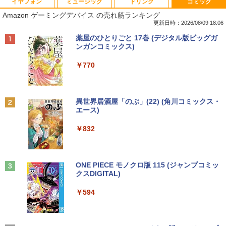
イヤフォン
ミュージック
ドリンク
コミック
【ノートPC用】【あんしん3ヶ月に延長
中古パソコン | NEC | Mate MKM28L-3 |
NEC AS223WM 液晶モニター 21.5イン
宇宙兄弟（46） 【電子書籍】[ 小山宙哉
1
1
1
1
Amazon ゲーミングデバイス の売れ筋ランキング
保証】通常付属している30日の保証期間
Windows11 | デスクトップ | 一年保証 |
チワイド 白 ホワイト 1920×1080 （フル
]
が3ヶ月に延長されます。【単品購入・併
第8世代 | Core i5 8400 2.8(〜最大4.0)G
HD）TN 白色LEDバックライト ミニ D-s
更新日時：2026/08/09 18:06
用不可※レビューキャンペーンは除く /
Hz | MEM:8GB | SSD:256GB | DVDマル
ub VGA HDMI ディスプレイ PS4 switch
￥1,131
Anker Soundcore P40i オフホワイト
BRUCE WAYNE feat. Flo Milli, ATL Jacob
【Amazon.co.jp限定】 い・ろ・は・す 2L P
薬屋のひとりごと 17巻 (デジタル版ビッグガ
ノートパソコン専用】
チ | 無線LAN:なし | Win11Pro64bit
対応 スイッチ 【中古】
[Explicit]
ET ラベルレス ×8本
ンガンコミックス)
￥7,990
￥1,000
￥12,000
￥5,200
￥250
￥1,112
￥770
DVD付 学研まんが NEW日本の歴史
2
4大特典付き全14巻セット [ 大石 学 ]
【期間限定★新品無線マウス付】中古ノ
HP ProDesk 400 G6 DM 【Core i5 1050
中古モニター | 液晶ディスプレイ | PHILI
2
2
2
Anker Soundcore P31i ブラック
BRUCE WAYNE feat. Flo Milli, ATL Jacob
by Amazon 天然水 ラベルレス 500ml ×24本
異世界居酒屋「のぶ」(22) (角川コミックス・
ートパソコン Windows11 Office2019搭
0T/メモリ16GB(DDR4)/SSD256GB(M.2
PS | 243V5QHABA/11 | 23.6インチワイ
￥21,560
[Explicit]
富士山の天然水 バナジウム含有 水 ミネラル
エース)
載 15.6型 テンキー付き Celeron 第8世代
NVMe)/Win11Pro-64bit】【中古/送料無
ド 1920×1080(フルHD) | LEDバックライ
ウォーター ペットボトル 静岡県産 500ミリリ
￥5,990
Core i3 Core i5 メモリ4GB/16GB SSD1
料】※沖縄・離島を除く
ト | スピーカー内蔵 | 3系統入力(VGA・D
ットル (Smart Basic)
￥250
￥832
28GB～1TB Webカメラ DVD 無線LAN
VI-D・HDMI) | VGAケーブル・電源ケー
店長おまかせPC 初期設定済 送料無料
ブル付属【30日保証】
￥32,980
オレンジページ 2026 10/17号増刊＜グレ
3
￥1,380
【中古】
ー＞ [雑誌]
￥5,980
Anker Soundcore Liberty 5 ミッドナイトブ
見知らぬ糸
ONE PIECE モノクロ版 115 (ジャンプコミッ
￥9,999
￥1,689
ラック
クスDIGITAL)
by Amazon 炭酸水 ラベルレス 500ml ×24本
【正規永久版Office付き】ミニpc 【Intel
3
強炭酸水 ペットボトル 500ミリリットル (Sm
￥250
N5095 LPDDR4X 16GB 256GB SSD】m
art Basic)
￥14,990
￥594
ini pc Windows11 Pro 超軽量 4コア/4ス
【ポイント最大28倍】 lenovo モニター
3
超得1,000円OFF｜新生活応援 豪華特典
レッド 2.9GHz ミニパソコン 静音 M.2 2
L22-4e 21.5インチ ワイド フルHD 1920
3
￥1,625
付き｜最新OS対応 第8世代｜最大180日
242 SATA WIFI6 Bluetooth5.2 4K HDMI
×1080 IPS 4ms 250nit リフレッシュレー
ハヤブサ消防団 森へつづく道 [ 池井戸 潤
4
保証｜Core i3 第8世代｜中古ノートパソ
2画面出力 デスクトップPC みにpc 省エ
ト 100Hz HDMI VGA D-Sub チルト VES
]