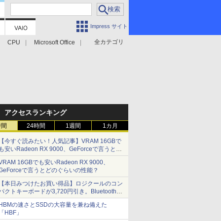
Impress サイト
全カテゴリ
CPU
Microsoft Office
アクセスランキング
時間
24時間
1週間
1カ月
【今すぐ読みたい！人気記事】VRAM 16GBで
も安いRadeon RX 9000、GeForceで言うとど
のぐらいの性能？ - PC Watch
VRAM 16GBでも安いRadeon RX 9000、
GeForceで言うとどのぐらいの性能？
【本日みつけたお買い得品】ロジクールのコン
パクトキーボードが3,720円引き。Bluetoothで3
台接続対応
HBMの速さとSSDの大容量を兼ね備えた
「HBF」