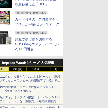
を兼ね備えた「HBF」
本日みつけたお買い得品
カード付きの「プロ野球チッ
プス」が24袋セットでオトク
本日みつけたお買い得品
熱風で揚げ物を調理する
COSORIのエアフライヤーが
2,000円引き
Impress Watchシリーズ 人気記事
時間
24時間
1週間
1カ月
ユニクロ、今日から「お盆特別セール」。涼感
シアサッカーワンピース待望値下げ、撥水ギア
ショーツは1990円に
東映の歴代オープニング映像がカプセルトイ
に。全5種で8月下旬発売
カルディ、オンライン限定「ネコバッグ＆タン
ブラーセット」を一般販売。7月の抽選販売の
当選無効分
令和のファミコンディスクシステム？安価に書