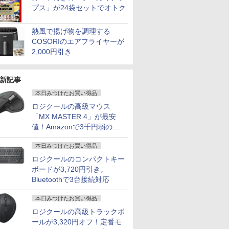
12B 14型
n11Pro64bit
P モニタ
1.7GHz/ 8GB メモ
ーライト軽減
Windows11 Pro mini pc
SSD256GB NVMe
モニター ポータブルモ
760M PCIe3.0 M.2 2280
16GB Wi-
ニター フル
Windows11 P
NVMe式51
sRGB120%
プス」が24袋セットでオトク
D
ボット チ
リ/SSD
FreeSync & G-Sync サ
4.1GHz WIFI6 BT5.2 小型PC
PCIe3.0 USB3.0 HDMI
ニター ケーブル 1080P
SSD1TB/最大2×8TB USB4
Fi6(802.11ax)
HD（1,920×1,080）IPS
デスクトップ 中
カメラ 無線W
液晶ディス
 Webカメラ
 スイーベ
256GB/WIFI/USB
ポート オフィス＆カジ
VESA対応 ミニパソコン 2画
日本語配列キーボード
フルHD ゲーミングモ
Bluetooth5.2 2.5Gbps
Bluetooth5.2 DVDス
方式 USB Type-C Mini
Office付き
Adaptive
ード搭載
HDMI
Type-
ュアルゲーミング対応
面 高性能 みにpc nucbox 省
【NC15】
ニター 13~17.3インチ
LAN*2 VESA 静音 mini pc
ーパーマルチ HDMI
HDMI カバースタンド
古ノートパ
HDMI2.0×2
熱風で揚げ物を調理する
心者 学生
C/HDMI/windows
129%sRGB 高色域対
エネ デスクトップPC
ノートパソコン 180°回
Windows11 Pro 4K 3画面出
VGA Office
3年保証 国内サポート
パソコン 
ブルーライ
COSORIのエアフライヤーが
期設定済み
11&MS Office 2019 搭
応 KTC H27T27S
転 アルミ合金製 折りた
力 M6 Ultra
Windows11 送料無料
料無料 あ
白 ブラック
2,000円引き
イト ピン
載 整備済み品/送料無料
たみ式
日発送（Wi
Amzfast
も対応可能 
新記事
本日みつけたお買い得品
ロジクールの高級マウス
「MX MASTER 4」が最安
値！Amazonで3千円弱の割
引
本日みつけたお買い得品
ロジクールのコンパクトキー
ボードが3,720円引き。
Bluetoothで3台接続対応
本日みつけたお買い得品
ロジクールの高級トラックボ
ールが3,320円オフ！定番モ