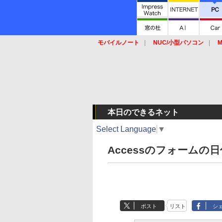
モバイルノート
NUC/小型パソコン
M
SSD
キーボード
マウス
本日のできるネット
Select Language
▼
Accessのフォーム
ポスト
リスト
シ