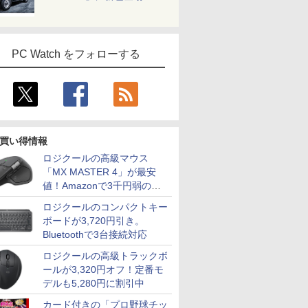
PC Watch をフォローする
買い得情報
7
7
7
2
8
8
8
3
9
9
9
4
10
10
10
ロジクールの高級マウス
「MX MASTER 4」が最安
値！Amazonで3千円弱の割
引
ロジクールのコンパクトキー
ボードが3,720円引き。
Bluetoothで3台接続対応
ソコン
Lenovo |
大28倍】
習シリー
中古富士通 ノートパソ
【1,000円クーポン＋ポ
[新品]◆特典あり◆ク
【エントリーでポイント
【新品】Windows11
【最大40％OFF×1,500
こびとづかんのこびと
【エントリーでポイント
中古ノートパソコン IR
【エントリーでP10倍
異世界居酒屋「のぶ」
【エントリーでポ
中古 フルHD
【クーポン
実写映画『
ロジクールの高級トラックボ
dows11
M710e Small |
 23.8型
史 全20
コン LIFEBOOK
イント最大31.5%還
レヨンしんちゃん (1-
100％還元のチャンス】
ノートパソコン office
円OFFクーポン】デュ
づくり [ 文化出版局 ]
100％還元のチャンス】
カメラ顔認証 富士通
★8/11 01:59まで】
(22) 【電子書籍】[ 蝉
倍】 【Aランク 良
チ NEC LA
19,692
ク』公式P
4付き イン
 | デスクトップ |
D
[ 羽田
U9310 13.3型
元！】モニター 27イン
50巻 全巻)[特製クレヨ
GMKtec ミニpc G3 Pro
付き 15.6インチワイド
アルモニター モバイル
GMKtec ミニPC AMD
LIFEBOOK A5510 大
【ポイント5倍★8/5〜
川 夏哉 ]
SFF G9 ワー
GN286J4
色 ゲーミ
BOOK 
ールが3,320円オフ！定番モ
￥1,760
 第13世代
代 | Core i5
IPS ノング
FHD(1920x1080) 超軽
チ 液晶ディスプレイ
ンしんちゃん紙袋付]
Intel Core i3 10110U 16GB
液晶 フルHD Intel
モニター 【軽量650g
Ryzen 5 7640HS 6コア12ス
画面15.6型 テンキー 第
10】モニター iiyama
第12世代 Core i5
Windows
ー 320Hz 白
MOOK） [
デルも5,280円に割引中
￥35,000
￥16,979
￥29,300
￥66,248
￥35,820
￥14,998
￥91,999
￥36,300
￥17,930
￥924
￥99,800
￥39,589
￥21,880
￥2,200
メモリ
大3.5)GHz |
プレイ
薄 ノートPC/第10世代
WQHD(2560×1440)
全巻セット
DDR4 64GBまで増設 512GB
Pentium GOLD 6500Y
超薄型3.5mm】14イン
レッド MAX5.0GHz DDR5
10世代Core i5-10210U
ProLite P1671HSC-
リ32GB SSD 2T
第11世代Cor
0.5msMPR
DD:500GB |
E24-30
Core i5-10310U＠
144Hz VAパネル ブル
SSD M.2 2242 最大8TB
メモリ12GB 新品
チ ディスプレイ ダブル
32GB/最大128GB Radeon
SSD256GB メモリ
B1J 15.6型 モバイルモ
NVIDIA T400 4
1165G7 1
チ 24イ
カード付きの「プロ野球チッ