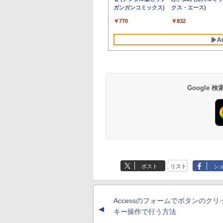
.2 2280
B Wi-
ー フル
Windows11 Pro 省スペース
NVMe式512GB-SSD
sRGB120% 320cd/m²
[95213]
DVDマルチ | Win11Pro64bit
ピーカー搭載 プリンス
eMMC 2021製 WebK
ー内蔵 綺麗な鮮明画
Windows11 Pr
[Explicit]
×24本 富士山の天然
ガンガンコミックス)
[Explicit]
2L PET ラベルレス
クス・エース)
8TB USB4
802.11ax)
1,920×1,080）IPS
デスクトップ 中古PC
カメラ 無線Wi-Fi6
液晶ディスプレイ
トン
カメラ付き 360度回
【中古】 送料無料
4.1GHz WIFI6
￥7,990
￥5,990
水 バナジウム含有 水
×8本
.5Gbps
etooth5.2 DVDス
USB Type-C Mini
Office付き Win11【中
Adaptive Sync対応
転可能 ACアダプタ
VESA対応 ミ
￥250
￥1,380
￥770
￥250
￥1,112
￥832
ミネラルウォーター
 mini pc
ーマルチ HDMI
MI カバースタンド
古ノートパソコン 中古
HDMI2.0×2 DP1.4×2 低
き 【中古品整備品】
面 高性能 みにpc
ペットボトル 静岡県
o 4K 3画面出
 Office
保証 国内サポート
パソコン 中古PC】送
ブルーライト ホワイト
エネ デスクト
A
産 500ミリリットル
ndows11 送料無料
料無料 あす楽対応 即
白 ブラック 黒
(Smart Basic)
日発送（Windows10
Amzfast ケーブル付
も対応可能 Win10）
Google
ポスト
リスト
シ
Accessのフォームでボタンのクリ
▲
キー操作で行う方法