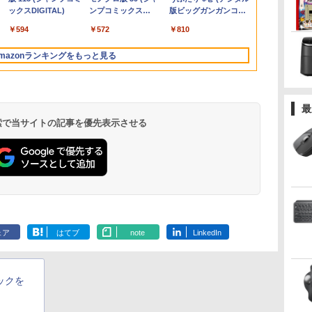
像
o mini pc
型液晶/USB
760M PCIe3.0 M.2 2280
Win11 12.1型FHD Web
シュレート sRGB99%
Windows11 Pro 省スペース
FHD1920*1080高解像
ネル 色鮮やか 265g 超
SSD256GB/5
DVDマルチ | Wi
63EDMAR2J
￥250
トブラック
ックスDIGITAL)
イヤレスイヤホン
×24本 強炭酸水 ペッ
ンプコミックス
イヤレスイヤホン
て、澄みきった日本の
版ビッグガンガンコミ
 BT5.2 小型PC
3.0/VGA/HDMI/DVD/Office/
SSD1TB/最大2×8TB USB4
カメラ 無線LAN 軽量
1670万色 300nits ΔE
デスクトップ 中古PC
度 カメラ内蔵 ノート
軽量 Type-C対応
14インチ FH
ー 100Hz ピ
￥250
￥1,117
￥250
bluetooth イヤホン
トボトル 500ミリリ
DIGITAL)
Bluetooth 5.4 ノイズ
水 2L 8本 ラベルレス [
ックス)
付
ニパソコン 2画
中古パソコン ノートパ
Bluetooth5.2 2.5Gbps
初期設定済 すぐ使える
＜1 低ブルーライト 大
パソコン
miniHDMI モニター 持
1920x1080
ルト 高さ調整
￥14,990
￥594
￥1,964
￥1,625
￥572
￥3,480
￥998
￥810
V12 小型軽量 ブルー
ットル (Smart
キャンセリング ANC
ケース ] [ 水 ] [ ペット
 nucbox 省
ソコン Windows11
LAN*2 VESA 静音 mini pc
テレワーク FHD 事務
画面 TÜV認証 目にや
Windows11Proオフィ
ち運び サブディスプレ
日本語キーボ
ル 23 インチ 
トゥースHi-Fi 最大
Basic)
36時間再生
ボトル ] [ 箱買い ] [ ス
ップPC
Windows10
Windows11 Pro 4K 3画面出
学習 パナソニック 中
さしい 調整可能なスタ
ス付き 5GWIFI
イ ミニPC対応 3年保証
薄型 軽量 初
VGA D-SUB
mazonランキングをもっと見る
36時間再生 ぶるーと
トック ] [ 水分補給 ]
力 M6 Ultra
古 パソコン PC
ンド VESA
Bluetooth 最新
EVICIV
ビジネス 初
DisPlayPort
ゅーす コードレス
MicrosoftOffice2024
新モデル ホワ
ENCノイズキャンセ
可送料無料 中古パソコ
ク シルバー
リング 自動ペアリン
ン軽量
グ Type-C充電 マイ
最
ク付き 防水 タッチ式
 検索で当サイトの記事を優先表示させる
音量調整 スポーツ/通
勤/通学/WEB会議(ホ
ワイト)
ェア
はてブ
note
LinkedIn
ックを