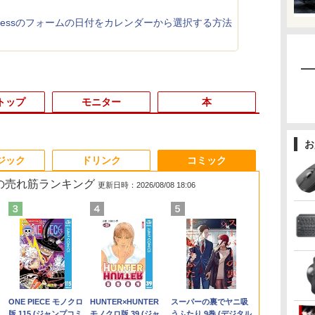
ccessのフォームの日付をカレンダーから選択する方法
トップ
モニター
本
お
3
3
3
3
4
4
4
4
5
5
5
6
1
6
6
ジック
ドリンク
コミック
 の売れ筋ランキング
更新日時：2026/08/08 18:06
く
さ
でポイント
【★最大100%ポイン
IO-DATA モニター 21.5
施設基準パーフェクト
【エントリーでポイント
【訳あり特価】【最新
【楽天1位!1,600円OFF
キングダム 80 （ヤン
【エントリーでポイント10
超軽量980g ノートパ
【楽天1位 10.5/11イン
[8月下旬より発送予定]
新品ノートパ
中古パソコン | 
【ポイント最
角川まんが学
7）
チャンス】
ト】【大特価!訳あり!】
インチ MF224EDB
ブック 2026年度版 [
100％還元のチャンス】
Office2024】レッツノ
クーポン 8/4 20:00-
グジャンプコミック
倍】 【Aランク 良品】HP Z2
ソコンSONY VAIO
チ 小型 軽量】モバイ
[新品]ハナバス 苔石花
VETESA Win
ThinkCentre 
レノボ lenovo
ズ 世界の歴
マ
ガノ
 G3 Pro
富士通 LIFEBOOK
ADSパネル フルHD
一般社団法人日本施設
GMKtec ミニPC AMD
ート SZ5〜SV8
8/11 01:59】Xiaomi
ス） [ 原 泰久 ]
SFF G9 ワークステーション
PRO13 インテル第10
ルモニター 10.5インチ
江のバスケ論 (1-7巻 最
Office 202
Windows11
ワイド フルH
巻定番セット 
10110U 16GB
A576/第6世代 Core i3/
HDMI スピーカー内蔵
基準管理士協会 ]
Ryzen 5 7640HS 6コア12ス
Panasonic 第6〜8世代
Monitor A24i 2026 デ
第12世代 Core i5 12600 メモ
世代 Core i5 1035G1メ
11インチ フルHD
新刊) 全巻セット [入荷
テルCeleron
一年保証 | 第7世
1920×1080 
正 ]
￥8,999
￥6,600
￥22,000
￥91,999
￥15,980
￥12,580
￥770
￥99,800
￥25,800
￥10,999
￥5,544
￥29,980
￥9,980
￥14,800
￥24,200
-
で増設 512GB
メモ
中古ディスプレイ
レッド MAX5.0GHz DDR5
Core i5 新品SSD
ィスプレイ 1080P 23.8
リ32GB SSD 2TB NVMe
モリ8GB 秒速起動SSD
1080P 100%sRGB
予約]
～第14世代 
7400 3.0(～最
レア ディス
.
Anker Soundcore
On My Road
by Amazon 天然水
ONE PIECE モノクロ
【2026年アップグレ
On My Road
by Amazon 炭酸水
HUNTER×HUNTER
Xiaomi シャオミ
BUGS LIFE
【Amazon.co.jp限
スーパーの裏でヤニ吸
ーカ
2 最大8TB
リ:4GB/SSD:128GB/15.6
32GB/最大128GB Radeon
512GB メモリ16GB
インチ 144Hzリフレッ
NVIDIA T400 4GB GDDR6
最大1TB 14型
400cd/m? 光沢IPS パ
8GB/16GB
MEM:8GB | H
ThinkVision 
Liberty 5 ミッドナイ
(Stadium ver.)
ラベルレス 2L×9本
版 115 (ジャンプコミ
ード版】AOKIMI ワ
(Stadium ver.)
ラベルレス 500ml
モノクロ版 39 (ジャ
REDMI Buds 8 Lite ワ
定】 伊藤園 磨かれ
うふたり 9巻 (デジタル