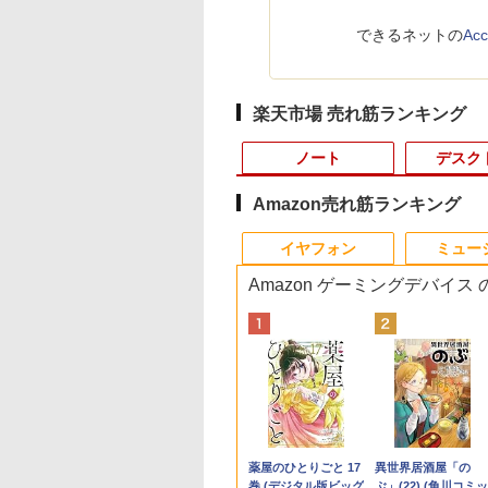
できるネットの
A
楽天市場 売れ筋ランキング
ノート
デスク
Amazon売れ筋ランキング
4
10
10
10
1
1
1
1
2
2
2
2
イヤフォン
ミュー
Amazon ゲーミングデバイス
ポイント
ノートパソコン IR
ントリーでP10倍
界居酒屋「のぶ」
【エントリーでポイント10
中古 フルHD 13.3イン
【クーポン利用で実質
実写映画『ブルーロッ
【中古】 富士通
中古パソコン | Lenovo |
【中古良品】【安心保
【3千円以上送料無料】
R160-NEC
□◇〇【目が疲れに
ちいかわ なんか小
【エントリー
ャンス】
ラ顔認証 富士通
11 01:59まで】
2) 【電子書籍】[ 蝉
倍】 【Aランク 良品】HP Z2
チ NEC LAVIE
19,692円＋P2！】☆白
ク』公式PHOTO
LIFEBOOK A A561/D
ThinkCentre M710e Small |
証】Princeton 21.5型
世界の歴史 集英社版学
Chromebook Y2 1点
い ブルーライトカッ
くてかわいいやつ（
100％還元の
 AMD
EBOOK A5510 大
イント5倍★8/5〜
夏哉 ]
SFF G9 ワークステーション
GN286J4LN
色 ゲーミング モニタ
BOOK （講談社
Celeron B710 1.6GHz
Windows11 | デスクトップ |
ワイドカラー液晶ディ
習まんが 18巻セット／
ChromeOS 11.6型
ト!!】iiyama/イイヤ
（ワイドKC） [ ナ
GMKtec ミニpc
HS 6コア12ス
15.6型 テンキー 第
】モニター iiyama
第12世代 Core i5 12600 メモ
Windows11 卓越性能
ー 320Hz 白 Fast IPS
MOOK） [ 講談社 ]
Windows7世代のPC
一年保証 | 第7世代 | Core i5
スプレイ PTFWDE-
高井啓介
CPU Intel Celeron
フルHD対応21.5型
]
Intel Core i3 
,300
,930
4
￥99,800
￥39,589
￥21,880
￥2,200
￥3,500
￥9,980
￥4,050
￥19,800
￥5,980
￥6,500
￥1,375
￥66,248
Hz DDR5
代Core i5-10210U
Lite P1671HSC-
リ32GB SSD 2TB NVMe
第11世代Core i7-
0.5msMPRT 24.5イン
均一 BIOS表示可 ジャ
7400 3.0(～最大3.5)GHz |
22W / PTFBDE-22W ブ
N4020 メモリ 4GB
ProLite XUB2292HS
DDR4 64GBま
Anker Soundcore
BRUCE WAYNE feat.
by Amazon 天然水
薬屋のひとりごと 17
Anker Soundcore
BRUCE WAYNE feat
【Amazon.co.jp限
異世界居酒屋「の
B Radeon
D256GB メモリ
J 15.6型 モバイルモ
NVIDIA T400 4GB GDDR6
1165G7 16GB 爆速
チ 24インチモニタ
ンクPC 送料無料
MEM:8GB | HDD:500GB |
ラック/ ホワイト色 ス
LPDDR4 SSD 32GB
B1 HDMI対応 スピ
SSD M.2 224
P40i オフホワイト
Flo Milli, ATL Jacob
ラベルレス 500ml
巻 (デジタル版ビッグ
P31i ブラック
Flo Milli, ATL Jacob
定】 い・ろ・は・す
ぶ」(22) (角川コミッ