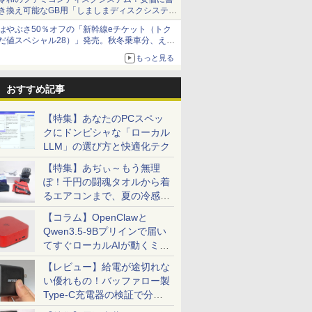
き換え可能なGB用「しましまディスクシステ
ム」
はやぶさ50％オフの「新幹線eチケット（トク
だ値スペシャル28）」発売。秋冬乗車分、えき
ねっと限定
もっと見る
おすすめ記事
【特集】あなたのPCスペッ
クにドンピシャな「ローカル
LLM」の選び方と快適化テク
【特集】あぢぃ～もう無理
ぽ！千円の闘魂タオルから着
るエアコンまで、夏の冷感グ
ッズ一挙紹介
【コラム】OpenClawと
Qwen3.5-9Bプリインで届い
てすぐローカルAIが動くミニ
PC「SER9 Pro」
【レビュー】給電が途切れな
い優れもの！バッファロー製
Type-C充電器の検証で分か
ったこと