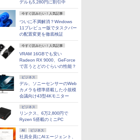
デルも5,280円に割引中
今すぐ読みたい！人気記事
ついに不満解消？Windows
11プレビュー版でタスクバー
の配置変更を徹底検証
今すぐ読みたい！人気記事
VRAM 16GBでも安い
Radeon RX 9000、GeForce
で言うとどのぐらいの性能？
ビジネス
デル、ソニーセンサーのWeb
カメラを標準搭載した小規模
会議向け43型4Kモニター
ビジネス
リンクス、6万2,800円で
Ryzen 5搭載のミニPC
AI
ビジネス
社員全員にAIエージェント、