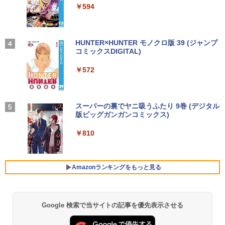
art Basic)
￥14,990
￥594
【公式・メーカー直販・送料無料】モニ
3
￥1,625
ター 新品 フルHD HP Series 3 Pro 324p
【マラソン値引中！ 当日出荷！】ノート
[VETESA正規販売店]デスクトップパソ
v 23.8 インチFHD VA モニター VA 23.8
ゼンリン住宅地図 B4判 兵庫県 たつの市
3
3
4
パソコン 新品 15.6インチ パソコン ノー
コン PC 一体型 新品 Windows11 27型 C
型 角度調整 VESA 100Hz 液晶HDMI VGA
【2026年アップグレード版】AOKIMI ワイヤ
On My Road (Stadium ver.)
HUNTER×HUNTER モノクロ版 39 (ジャンプ
発行年月202603 28229010R
トPC CPU Intel Pentium GOLD 6500Y
ore i7 第4世代 Office付き メモリ16GB
PS5 Nintendo Switch 3年保証 転送不可
レスイヤホン bluetooth イヤホン V12 小型
コミックスDIGITAL)
by Amazon 天然水ラベルレス 2L×9本
メモリ12GB SSD 256GB 15インチ フル
SSD512GB 初期設定済 ホワイト ブラッ
(型番: 9U5C1AA)
軽量 ブルートゥースHi-Fi 最大36時間再生 ぶ
￥250
￥19,800
HD HDMI USB3.0 WEBカメラ 無線LAN
ク
るーとゅーす コードレス ENCノイズキャン
￥572
￥1,117
Wifi Windows11 office JIS 日本語キー
セリング 自動ペアリング Type-C充電 マイク
￥12,900
ボード 新生活 事務 学生 初心者 NC15J
付き 防水 タッチ式音量調整 スポーツ/通勤/通
￥69,800
学/WEB会議(ホワイト)
￥32,800
赤ちゃんに転生した話(5) 【電子書籍】[
BUGS LIFE
スーパーの裏でヤニ吸うふたり 9巻 (デジタル
5
￥1,964
24G4/11 23.8インチ フルHD 180Hz ゲー
茶々京色 ]
版ビッグガンガンコミックス)
コカ・コーラ やかんの麦茶 from 爽健美茶 ラ
4
GMKtec GMK-K8 PLUS-32/1T-W11Pro
ミングモニター FastIPS 1ms(GTG)
ベルレス 650mlPET×24本
4
￥250
(8845HS)
￥1,430
￥810
【マラソンセール期間中ポイント5倍】中
Xiaomi シャオミ REDMI Buds 8 Lite ワイヤ
￥13,591
4
￥2,009
古ノートパソコン 第8世代 Core i5 メモ
レスイヤホン Bluetooth 5.4 ノイズキャンセ
￥124,800
リ8GB SSD512GB 15.6インチ WXGA テ
リング ANC 36時間再生
ンキー Webカメラ 無線LAN Wi-Fi Wind
Amazonランキングをもっと見る
ows11 Lenovo ThinkPad L580 初期設
￥2,980
定済 すぐ使える 90日保証 送料無料
楽天1位★マラソン限定P2倍【クーポン
5
デスクトップPC Ryzen7 5700G メモリ1
利用で実質10,999円】モバイルモニター
5
￥32,980
6GB SSD1TB B550 グラボなし
15.6インチ モバイルディスプレイ FHD 1
Google 検索で当サイトの記事を優先表示させる
920*1080 非光沢 A+スクリーン IPS液晶
パネル 薄型 軽量 USBType-C miniHDMI
￥148,700