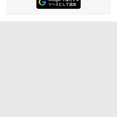
カバースタンド付き PS4/PS5/Switch/P
C/Macなど対応 Ingnok yn02b
中古 HP EliteBook 840 G8 Core i5 1145
5
G7 第11世代CPU メモリ16GB SSD256G
B 14インチ フルHD Windows11 Pro 4Q
￥13,999
8U2EC#ABJ 1年保証 Bランク ノートパ
ソコン【CA】 ノートpc 中古ノートパソ
コン 16gbメモリ 256gb ssd windows1
1プロ ノートPC14型 hpノートパソコン1
4型
￥47,800