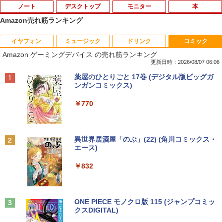
ノート
デスクトップ
モニター
本
Amazon売れ筋ランキング
イヤフォン
ミュージック
ドリンク
コミック
タブレットPC Microsoft Surface Pro 5/
ポイント10倍 中古パソコン デスクトッ
【マラソンセール期間中ポイント5倍】中
独身貴族は異世界を謳歌する 〜結婚し
1
1
1
1
Amazon ゲーミングデバイス の売れ筋ランキング
7+ 12.3インチ メモリ 8GB SSD256GB
プパソコン Windows 11【Office付】
古モニター 17インチ スクエア 店長おま
ない男の優雅なおひとりさまライフ〜
第7世代Core-i5 2.6GHz 2K解像度 2736
【Windows 11 Pro 64Bit搭載】DELL O
かせ VGA / DVI ケーブル付き サブモニタ
（8） 【電子書籍】[ 駒鳥ひわ ]
更新日時：2026/08/07 06:06
x 1824 タッチパネル Office付き/カメラ/
ptiplexシリーズ Core i5搭載/4G/新品SS
ー 監視用 ケーブル付き 動作確認済み 30
Anker Soundcore P40i オフホワイト
BRUCE WAYNE feat. Flo Milli, ATL Jacob
【Amazon.co.jp限定】 い・ろ・は・す 2L P
薬屋のひとりごと 17巻 (デジタル版ビッグガ
HDMI / Windows 11 Pro 中古タブレット
D 120GB/DVD-ROM/送料無料【オプショ
日保証 送料無料
￥792
[Explicit]
ET ラベルレス ×8本
ンガンコミックス)
PC /ノートパソコン 2in1 中古 タブレッ
ン色々有】
￥7,990
ト WIFI Bluetooth
￥2,980
￥250
￥1,112
￥770
￥24,800
￥29,800
異世界魔王と召喚少女の奴隷魔術（30）
2
【電子書籍】[ 福田直叶 ]
【楽天1位！保護レザーケース付き】【タ
2
Anker Soundcore P31i ブラック
BRUCE WAYNE feat. Flo Milli, ATL Jacob
by Amazon 天然水 ラベルレス 500ml ×24本
異世界居酒屋「のぶ」(22) (角川コミックス・
【エントリーでポイント100％還元のチ
ッチ選択】 モバイルモニター 15.6インチ
￥792
2
[Explicit]
富士山の天然水 バナジウム含有 水 ミネラル
エース)
【マラソンセール期間中ポイント5倍】中
ャンス】GMKtec ミニpc G3 Pro Intel C
ノングレア 非光沢 1080PフルHD コスパ
2
ウォーター ペットボトル 静岡県産 500ミリリ
￥5,990
古ノートパソコン 第11世代 Core i5 メモ
ore i3 10110U 16GB DDR4 64GBまで増
高画質 デュアルモニター サブモニター
ットル (Smart Basic)
￥250
￥832
リ16GB M.2 SSD256GB 13.3インチ フ
設 512GB SSD M.2 2242 最大8TB Wind
ポータブルモニター ゲーミングモニター
ルHD ノングレア Webカメラ 無線LAN
ows11 Pro mini pc 4.1GHz WIFI6 BT5.
リモートワーク IPS Tpye-C/mini HDMI
￥1,380
Wi-Fi Bluetooth Windows11 東芝 dyna
2 小型PC VESA対応 ミニパソコン 2画面
pc ミニPC iPhone対応
ゾンビのあふれた世界で俺だけが襲われ
3
book G83/HS 初期設定済 すぐ使える 90
高性能 みにpc nucbox 省エネ デスクト
ない 5 【電子書籍】[ 増田ちひろ ]
日保証 送料無料
ップPC
Anker Soundcore Liberty 5 ミッドナイトブ
On My Road (Stadium ver.)
ONE PIECE モノクロ版 115 (ジャンプコミッ
￥9,999
ラック
クスDIGITAL)
by Amazon 炭酸水 ラベルレス 500ml ×24本
￥1,155
強炭酸水 ペットボトル 500ミリリットル (Sm
￥29,980
￥66,248
￥250