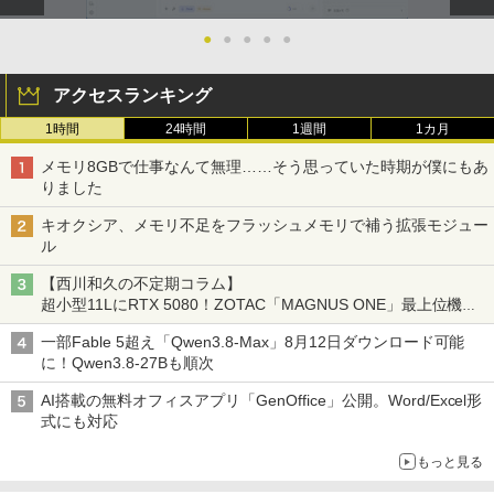
●
●
●
●
●
アクセスランキング
1時間
24時間
1週間
1カ月
メモリ8GBで仕事なんて無理……そう思っていた時期が僕にもあ
りました
キオクシア、メモリ不足をフラッシュメモリで補う拡張モジュー
ル
【西川和久の不定期コラム】
超小型11LにRTX 5080！ZOTAC「MAGNUS ONE」最上位機の
実力を探る
一部Fable 5超え「Qwen3.8-Max」8月12日ダウンロード可能
に！Qwen3.8-27Bも順次
AI搭載の無料オフィスアプリ「GenOffice」公開。Word/Excel形
式にも対応
もっと見る