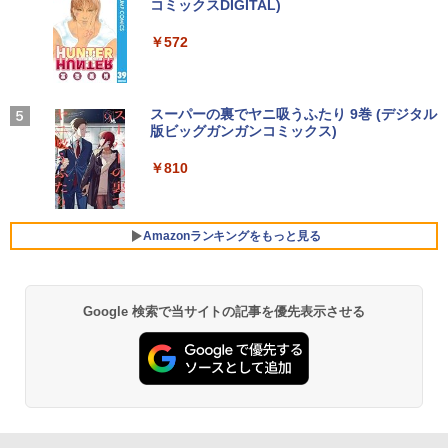
35G1 8GB 爆速NVMe式256GB-SSD カ
型 デスクトップパソコン LN150W(Wind
パネル 178度 広角 高解像度目に優しいフ
レスイヤホン bluetooth イヤホン V12 小型
コミックスDIGITAL)
by Amazon 炭酸水 ラベルレス 500ml ×24本
ルスタンド付き特装版 （ビームコミック
メラ 無線 Office付き Win11【中古ノー
ows 11 Pro/Intel Processor N150/メモ
リッカーフリー (PS5確認済み/HDMI/VG
軽量 ブルートゥースHi-Fi 最大36時間再生 ぶ
強炭酸水 ペットボトル 500ミリリットル (Sm
￥250
ス） [ 和山 やま ]
トパソコン 中古パソコン 中古PC】送料
リ 8GB/SSD 256GB/VESA) ミニPC LN1
A/3年保証)
るーとゅーす コードレス ENCノイズキャン
art Basic)
￥572
無料 あす楽対応 即日発送（Windows10
50W-8/256-W11Pro(N150)
セリング 自動ペアリング Type-C充電 マイク
￥11,000
も対応可能 Win10）
付き 防水 タッチ式音量調整 スポーツ/通勤/通
￥9,980
￥1,625
学/WEB会議(ホワイト)
￥49,800
￥29,689
BUGS LIFE
スーパーの裏でヤニ吸うふたり 9巻 (デジタル
￥1,964
版ビッグガンガンコミックス)
コカ・コーラ やかんの麦茶 from 爽健美茶 ラ
施設基準パーフェクトブック 2026年度
5
【公式限定2年保証】モニター 21.5イン
ベルレス 650mlPET×24本
4
￥250
版 [ 一般社団法人日本施設基準管理士協
FUJITSU/富士通 ESPRIMO G6012/MX
チ フルhd 高画質 100Hz VA ノングレア
4
￥810
会 ]
レビュー投稿 5年保証｜MS Office 2024
【第12世代 Intel Core i5-12500T/16GB
非光沢 スピーカー内蔵 3年保証 ディスプ
Xiaomi シャオミ REDMI Buds 8 Lite ワイヤ
4
￥2,009
H&B 搭載｜中古ノートパソコン Windo
(DDR4)/M.2 SSD256GB/無線LAN/Win11
レイ パソコンモニター PCモニター フル
レスイヤホン Bluetooth 5.4 ノイズキャンセ
￥22,000
ws11 Office付｜テンキー DVD 搭載｜C
Pro-64bit】中古/送料無料 ※沖縄、離島
ハイビジョン 21インチ 液晶モニター ア
リング ANC 36時間再生
ore i5 第7世代 メモリ 8GB SSD 256GB
を除く
イリスオーヤマ DT-JF * 安心延長保証対
Amazonランキングをもっと見る
｜店長厳選 Lenovo ThinkPad 15.6型 Bl
象
￥2,980
uetooth Wi-Fi 無線｜中古 パソコン 中古
￥55,000
PC Word Excel
￥9,999
Google 検索で当サイトの記事を優先表示させる
￥29,800
【全品最大2500円OFFクーポン】【新品
5
マウス＋新品キーボード付】Core i7 第8
グリーンハウス 7型ワイド液晶 電子POP
5
世代 Dell OptiPlex 3060/3070 SFF 22イ
取付金具付き ホワイト GH-EP7F-WH [G
＼11日まで限定価格／ノートパソコン 新
ンチ液晶セッ Office付き Windows11 メ
HEP7FWH]
5
品 福袋 6点セット Intel Pentium GOLD
モリ8GB/16GB/32GB SSD256GB/512G
6500Y メモリ8GB SSD256GB Windows
B/ 1TB DisplayPort 2画面同時出力 WIFI
￥10,970
11 WPS Office付き 初期設定済み 14イン
子機付 USB3.0中古デスクトップパソコ