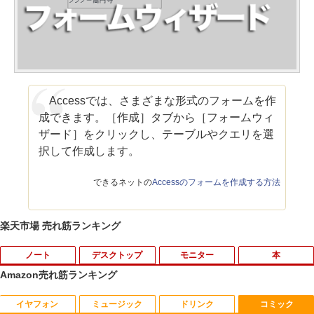
Accessでは、さまざまな形式のフォームを作
成できます。［作成］タブから［フォームウィ
ザード］をクリックし、テーブルやクエリを選
択して作成します。
できるネットの
Accessのフォームを作成する方法
楽天市場 売れ筋ランキング
ノート
デスクトップ
モニター
本
Amazon売れ筋ランキング
イヤフォン
ミュージック
ドリンク
コミック
ノートパソコン 極軽量約965g 富士通 LI
超得10％OFF｜買い替えならこれ!! Micr
Yoothi 互換品 液晶 15.6インチ NV156F
獣医腫瘍学テキスト 第2版[本/雑誌] / 日
1
1
1
1