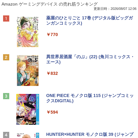
Amazon ゲーミングデバイス の売れ筋ランキング
FEBOOK U748 14インチ 高性能第7世代
osoft office付き デスクトップパソコン
HM-N41 NV156FHM-N42 NV156FHM-N
本獣医がん学会/著 日本獣医がん学会獣医
Core i5-7300U カメラ内蔵 メモリ最大16
中古デスクトップ 第8世代 メモリ8GB S
43 NV156FHM-N46 NV156FHM-N47 NV
腫瘍科認定医認定委員会/監修
更新日時：2026/08/07 12:06
GB SSD1TB 薄い軽い FHD液晶 type-C
SD256GB HDD500GB Windows11 セッ
156FHM-N49 対応 FullHD 1920x1080 I
Anker Soundcore P40i オフホワイト
BRUCE WAYNE feat. Flo Milli, ATL Jacob
【Amazon.co.jp限定】 い・ろ・は・す 2L P
薬屋のひとりごと 17巻 (デジタル版ビッグガ
WIFI Bluetooth Office付き 5GWIFI Blu
ト購入可能 単品 NEC デスクトップ PC
PS LED LCD 液晶ディスプレイ 修理交換
￥19,800
[Explicit]
ET ラベルレス ×8本
ンガンコミックス)
etooth最新MicrosoftOffice2024可 Win
パソコン 中古 おすすめ デスクトップパ
用液晶パネル
￥7,990
dows11 中古ノートパソコン
ソコン マイクロソフトオフィス 2019 PC
￥250
￥1,112
￥770
￥9,250
￥16,500
￥29,800
世界の新富裕層はなぜ「オルカン・S＆P
2
500」を買わないのか 20代で純資産4億
円をつくった超レバレッジ投資の極意 [
Anker Soundcore P31i ブラック
BRUCE WAYNE feat. Flo Milli, ATL Jacob
by Amazon 天然水 ラベルレス 500ml ×24本
異世界居酒屋「のぶ」(22) (角川コミックス・
＼500円OFFクーポンあり！／ モバイル
宮脇 さき ]
2
[Explicit]
富士山の天然水 バナジウム含有 水 ミネラル
エース)
良品 15.6インチ HP Notebook 250G7 W
【エントリーでポイント100％還元チャ
モニター 15.6インチ 1080PフルHD ディ
2
2
ウォーター ペットボトル 静岡県産 500ミリリ
￥5,990
indows11 超高性能 第10世代Core i5-10
ンス】GMKtec G10 ミニPC【AMD Ryz
スプレイ VESA対応 コスパ デュアルモニ
￥1,980
ットル (Smart Basic)
￥250
￥832
35G1 8GB 爆速NVMe式256GB-SSD カ
en 5 3500U DDR4 16GB 512GB/256GB/
ター サブモニター ゲーミングモニター
メラ 無線 Office付き Win11【中古ノー
1T SSD】4C/8T 3.7GHz 64GB 16T拡張
ポータブルモニター 外付けモニター リモ
￥1,380
トパソコン 中古パソコン 中古PC】送料
Windows11 Pro 8K/4K 3画面出力 LAN *
ートワーク IPS mini pc ミニPC 多デバ
無料 あす楽対応 即日発送（Windows10
2 WiFi5 Bluetooth5.0 Nucbox みにpc
イス対応 ブラック
コレクション・台湾のモダニズム（第6
3
も対応可能 Win10）
Ryzen 5 N95/N97/N100/4300U/N150よ
Anker Soundcore Liberty 5 ミッドナイトブ
On My Road (Stadium ver.)
ONE PIECE モノクロ版 115 (ジャンプコミッ
巻） 衛生と病院 [ 鈴木哲造 ]
り高性能
ラック
クスDIGITAL)
by Amazon 天然水ラベルレス 2L×9本
￥9,480
￥29,689
￥250
￥19,800
￥61,999
￥14,990
￥594
￥1,117
★Gigastone モニター 21.45インチ ディ
3
良品 15.6インチ HP Notebook 250G7 W
スプレイ PCモニター VESA モニタ ノン
3
indows11 超高性能 第10世代Core i5-10
MINISFORUM｜ミニスフォーラム 超小
グレア フルHD 75Hz ブルーライト軽減
【2026年アップグレード版】AOKIMI ワイヤ
On My Road (Stadium ver.)
HUNTER×HUNTER モノクロ版 39 (ジャンプ
3
和山やま作品4冊セット 小冊子＆アクリ
4