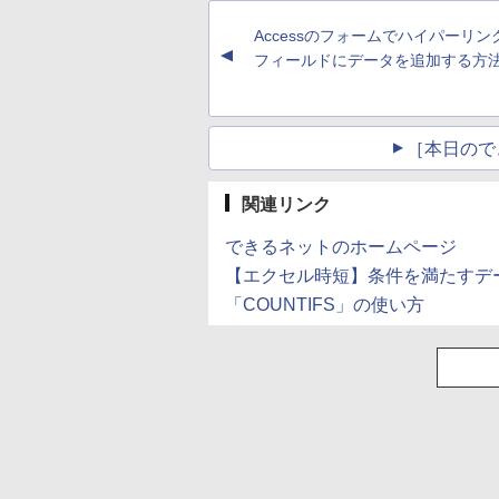
ペットボトル 静岡県
産 500ミリリットル
Accessのフォームでハイパーリン
(Smart Basic)
▲
フィールドにデータを追加する方
［本日ので
関連リンク
できるネットのホームページ
【エクセル時短】条件を満たすデー
「COUNTIFS」の使い方