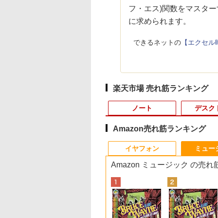
フ・エス)関数をマスタ
に求められます。
できるネットの
【エクセル
楽天市場 売れ筋ランキング
ノート
デスク
Amazon売れ筋ランキング
8
10
10
10
1
1
1
1
2
2
2
2
イヤフォン
ミュー
Amazon ミュージック の売
コン
6年NEW｜VETESA
間限定5%OFFク
月下旬より発送予定]
「楽天ランキング1位」 デスクトップ
JAPANNEXT 23.8イン
ちいかわ なんか小さ
ノートパソコン 14イ
【今だけ】全品ポイン
「3500U/4300Uより速
【中古良品】【安心保
ちいかわ なんか小さ
【マラソンセール期
【全商品10%OFF+P
【タッチ式選べる 携
100日後に英語がも
店 商品を自由選択
 8/12 10時ま
品]ちいかわ なんか
パソコン Windows11 パソコン Office
チ IPSパネル搭載
くてかわいいやつ
ンチ 新品 Windows11
ト10倍 お買い物マラソ
い」 NiPoGi ミニpc
証】Princeton 21.5型
くてかわいいやつ（7）
中ポイント5倍】【O
倍】Dell OptiPlex
式】モバイルモニタ
になる1日10分 ネ