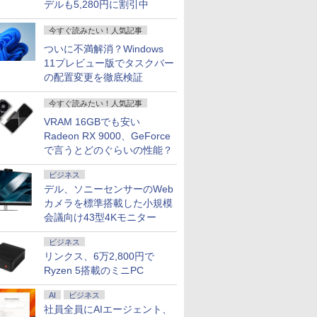
デルも5,280円に割引中
今すぐ読みたい！人気記事
ついに不満解消？Windows
11プレビュー版でタスクバー
の配置変更を徹底検証
今すぐ読みたい！人気記事
VRAM 16GBでも安い
Radeon RX 9000、GeForce
で言うとどのぐらいの性能？
ビジネス
デル、ソニーセンサーのWeb
カメラを標準搭載した小規模
会議向け43型4Kモニター
ビジネス
リンクス、6万2,800円で
Ryzen 5搭載のミニPC
AI
ビジネス
社員全員にAIエージェント、