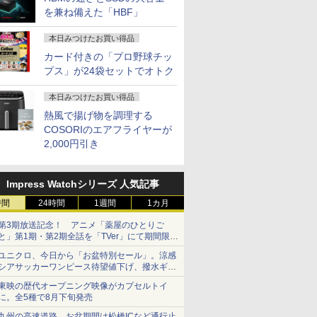
を兼ね備えた「HBF」
本日みつけたお買い得品
カード付きの「プロ野球チッ
プス」が24袋セットでオトク
本日みつけたお買い得品
熱風で揚げ物を調理する
COSORIのエアフライヤーが
2,000円引き
Impress Watchシリーズ 人気記事
時間
24時間
1週間
1カ月
第3期放送記念！ アニメ「薬屋のひとりご
と」第1期・第2期全話を「TVer」にて期間限定
で順次無料配信開始
ユニクロ、今日から「お盆特別セール」。涼感
シアサッカーワンピース待望値下げ、撥水ギア
ショーツは1990円に
東映の歴代オープニング映像がカプセルトイ
に。全5種で8月下旬発売
九州の高速道路、お盆期間は松橋ICなど通行止