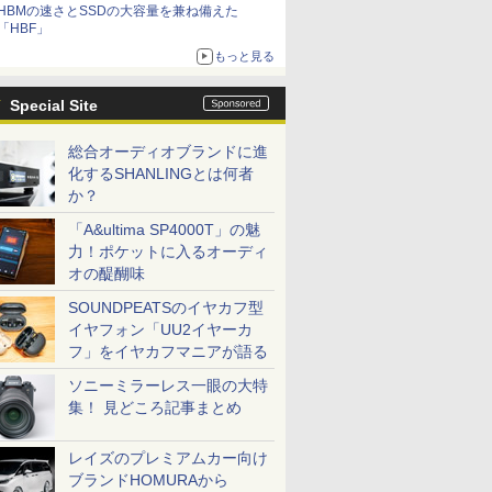
HBMの速さとSSDの大容量を兼ね備えた
「HBF」
もっと見る
Special Site
総合オーディオブランドに進
化するSHANLINGとは何者
か？
「A&ultima SP4000T」の魅
力！ポケットに入るオーディ
オの醍醐味
SOUNDPEATSのイヤカフ型
イヤフォン「UU2イヤーカ
フ」をイヤカフマニアが語る
ソニーミラーレス一眼の大特
集！ 見どころ記事まとめ
レイズのプレミアムカー向け
ブランドHOMURAから