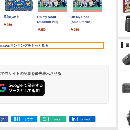
ソ
S
[
搭載内蔵】中古ノート
｜楽天1位｜最大180日
モニター 27インチ
ィンズ【メール便不可
H&B 搭載｜中古 ノー
き パソコン 新品｜イ
チ フルhd 高画質
[雑誌]
Webカメラ&テンキー
グセット SILVER 中古
選択】モバイルモニタ
結弦カレンダー卓上版
PRO 高性能
ル Core i9-1
HD モバイル
（ワイドKC）
チ
]
パソコン 東芝
保証｜CPU 第8世代｜
100Hz FHD VAパネル
商品】【沖縄・離島以
トパソコン
ンテル 第14世代 Core
100Hz VA ノングレア
付き ノートパソコン
デスクトップPC eスポ
ー 15.6インチ タッチパ
[ 能登 直 ]
PANA CF-SX
16GB+500G
iiyama ブラ
]
￥14,555
￥34,800
￥13,980
￥30,030
￥19,800
￥45,700
￥11,980
￥1,689
￥29,800
￥65,980
￥14,580
￥2,750
￥27,500
￥88,999
￥15,000
￥1,210
GB
能
dynabook B55 シリー
HP 中古デスクトップ
スピーカー搭載 ブルー
外送料無料】
Windows11 Office付
i5-6500 i5 i7-14700F｜
非光沢 スピーカー内蔵
中古 パソコン メモリ
ーツ入門 Geforce
ネル ワイヤレス接続
CPU Core I5 
キット、DDR4、
P1671HSC-B
.
Anker Soundcore
見知らぬ糸
【2026年アップグレ
On My Road
Xiaomi シャオミ
On My Road
ズ 15.6インチ Core i5
パソコン Windows11
ライト軽減 ノングレア
｜スペック Core i5 第7
SSD 256GB～2TB｜メ
3年保証 ディスプレイ
8GB 最大32GB 新品
GT1030搭載！ Win11
電池内蔵 自立スタンド
DVD【中古】
minipc、Wi-F
[P1671HSCB1
Liberty 5 ミッドナイ
ード版】AOKIMI ワ
(Stadium ver.)
REDMI Buds 8 Lite ワ
(Stadium ver.)
ンチ
タ
持
第6世代 メモリ8
office付き｜メモリ
タイプ 壁掛け対応 省ス
世代 メモリ 8GB 大容
モリ 8～64GB DDR4/5
パソコンモニター PC
SSD 256GB 高性能 第
Office 24型液晶 ゲー
モバイルモニター スタ
LAN、 HDMI×
【RNH】
￥250
トブラック
イヤレスイヤホン
イヤレスイヤホン
-
レ
GSSD128G
8GB SSD256GB
ペース 角度調整 高視野
量 HDD 500GB テンキ
｜ デスクトップPC 2年
モニター フルハイビジ
8世代 Core i5搭載
ミングキーボード・マ
ンド ゲーミングモニタ
画面出力 ミ
￥250
￥250
bluetooth イヤホン
Bluetooth 5.4 ノイズ
ぐ
 テ
Windows11 DVDドラ
HDD500GB｜ デスク
角 178° Adaptive-Sync
ー DVDドライブ搭載
保証 激安 高性能 ゲー
ョン 21インチ 液晶モ
DVD 中古ノートパソコ
ウス[8世代 Corei5
ー 1080PフルHD 高画
￥14,990
￥1,964
￥3,480
V12 小型軽量 ブルー
キャンセリング ANC
無
ッ
応
イブ Bluetooth HDMI
トップ Microsoft
対応 MAXZEN
CD DVD 再生可｜中古
ム 本体のみ PC 高スペ
ニター アイリスオーヤ
ン Windows11 Pro 店
8GB SSD256GB]：良
質 デュアルモニター
トゥースHi-Fi 最大
36時間再生
送
中
Office付き 中古パソコ
office 第8世代以降｜セ
MJM27CH02-F100
パソコン 中古ノートパ
ッ 初期設定済み
マ DT-JF *
長オススメ おまかせ
品
サブモニター ポータブ
最
mazonランキングをもっと見る
36時間再生 ぶるーと
ンパ
ン 中古ノートPC 整備
ット購入可能｜デスク
ソコン 中古PC オフィ
15.6型 無線LAN office
ルモニター 選べる9パ
ゅーす コードレス
C
済み
トップ 中古｜中古PC
ス搭載
付き 2026 福袋 ギフト
ータン
ENCノイズキャンセ
リング 自動ペアリン
グ Type-C充電 マイ
ク付き 防水 タッチ式
 検索で当サイトの記事を優先表示させる
音量調整 スポーツ/通
勤/通学/WEB会議(ホ
ワイト)
by Amazon 天然水
ONE PIECE モノクロ
by Amazon 炭酸水
HUNTER×HUNTER
コカ・コーラ やかんの
スーパーの裏でヤニ吸
ラベルレス 2L×9本
版 115 (ジャンプコミ
ラベルレス 500ml
モノクロ版 39 (ジャ
麦茶 from 爽健美茶 ラ
うふたり 9巻 (デジタル
ックスDIGITAL)
×24本 強炭酸水 ペッ
ンプコミックス
ベルレス
版ビッグガンガンコミ
￥1,117
ェア
はてブ
note
LinkedIn
水
トボトル 500ミリリ
DIGITAL)
650mlPET×24本
ックス)
￥594
￥1,625
￥572
￥2,009
￥810
ットル (Smart