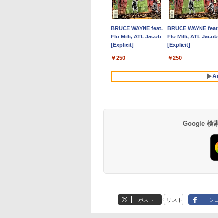
6GB
 ノートパソコン 14
 ゲーミングモニタ
くてかわいいやつ
付き 新品｜インテル 第14世代 Core
165Hz/1ms(MPRT)対
（5） （ワイドKC） [
Pro Office搭載 日本語
ン★8/4～8/11★中古パ
Ryzen Embedded
ワイドカラー液晶ディ
なんか飛び出ていろい
なし】 中古ノートパ
3070 Micro 第9世代
14インチ フルHD IP
ティブ英語書き写し 
5.6型 Windows11
モニター 27インチ
) なんか人魚の島の
i5-6400 i5-12400F i7-14700F｜ SSD
応 フルHD(1920×1080)
ナガノ ]
キーボード メモリ
ソコン ノートPC
R2544初登場
スプレイ PTFWDE-
ろ貼れるフォトアルバ
コン 第8世代 Core i5
Core i5 Windows11
パネル 非光沢 タッ
ブレット・リンゼイ 
,800
,780
400
￥45,700
￥17,980
￥1,210
￥29,800
￥15,800
￥33,800
￥4,050
￥3,630
￥17,980
￥35,000
￥11,999
￥1,980
ice搭載
Hz 180hz WQHD
つのふせん&ノー
256GB～2TB｜メモリ 8～64GB｜ デ
解像度 ゲーミングモニ
8GB SSD 128GB
Lenovo ThinkPad
8GB+256GB 4TB拡張
22W / PTFBDE-22W ブ
ム付き特装版 （講談社
富士通 LIFEBOOK
Pro メモリ 8GB/16
式/非タッチ式選択可
Anker Soundcore
BRUCE WAYNE feat.
Anker Soundcore
BRUCE WAYNE feat
送料
ron/Atom/Pentium
ッカーレス 27型
OX付き特装版[入
スクトップPC 安い 高性能 ゲーム 本
ター(ピンク) JN-
256GB 512GB 1TB
E590 Core i3 8145U メ
可 mini pc Windows11
ラック/ ホワイト色 ス
キャラクターズA） [
A579/B メモリ8GB
SSD 256GB/512GB
Type-C対応 HDMI
P40i オフホワイト
Flo Milli, ATL Jacob
P31i ブラック
Flo Milli, ATL Jacob
P】
d メモリ8GB/16GB
ーライトカット ノ
約]
体のみ 高スペッ 初期設定済み
IPS238G165F-HSP-PK
Webカメラ WiFi
モリ8GB / 16GB /
Pro 動作より高速 4K×3
ピーカー搭載 プリンス
ナガノ ]
HDD500GB 15.6イ
USB無線LANアダプ
VESA対応 モニター 
[Explicit]
[Explicit]
128GB/256GB/512GB
レア HDMI
HDMI DP sRGB:100%
Bluetooth 選べるカラ
32GB SSD M.2
画面出力 ミニパソコン
トン
HDMI テンキー DVD
ー付属 HDMI
ち運び サブディスプ
￥7,990
￥5,990
ptive-Sync ブラッ
HDR PS5 フル
ー 14型 薄型 軽量 初心
PCIe256GB / 512GB /
HDMI2.0+DP1.4 静音性
ROM 初期設定済 す
DisplayPort WPS
イ デュアルモニター
￥250
￥250
MAXZEN
HD:120Hz接続 高さ調
者 学習向け PC ピンク
1TB Windows11 Pro
小型pc 豊富な端子
使える 7日保証 送料
Office付き デスクト
レワーク ミニPC対
M27IC02 マクスゼ
整 ピボット(縦回転)
シルバー 最短当日出荷
64bit【送料無料】【1
Type-C USB3.2 有線
料 2営業日以内に発
プパソコン ミニPC 
EVICIV
A
HDMIケーブル同梱(ホ
年保証】
LAN WIFI5/BT4.2 省電
古パソコン 小型 コ
ワイト)【2年保証】
力 オフィス/学習向け
クト デスクトップP
P2
Google
【Amazon.co.jp限
薬屋のひとりごと 17
by Amazon 天然水
異世界居酒屋「の
定】 い・ろ・は・す
巻 (デジタル版ビッグ
ラベルレス 500ml
ぶ」(22) (角川コミッ
2L PET ラベルレス
ガンガンコミックス)
×24本 富士山の天然
クス・エース)
ポスト
リスト
シ
×8本
水 バナジウム含有 
￥1,112
￥770
￥1,380
￥832
ミネラルウォーター