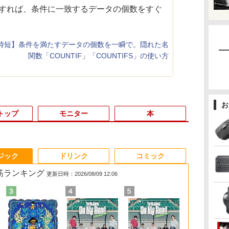
ーすれば、条件に一致するデータの個数をすぐ
時短】条件を満たすデータの個数を一瞬で。隠れた名
関数「COUNTIF」「COUNTIFS」の使い方
お
トップ
モニター
本
3
3
3
3
4
4
4
4
5
5
5
5
6
6
6
6
ジック
ドリンク
コミック
れ筋ランキング
更新日時：2026/08/09 12:06
間
5
帯
の
＼★最大2555円OFFク
超得2,500円OFF&P2倍
【期間限定5%OFFクー
楽譜 【取寄品】UN275
レビュー投稿 5年保証
デスクトップパソコン
モニター 21.5イン
オレンジページ 2026
MS限定クーポンあり!
【中古】初心者も安
【2026年最新改良版・
【 限定生産・特典つき
貴重！いまさ
【新品★20％
マウスコンピ
ちいかわ な
S
ー
イ
ーポン★／【テンキー
｜Windows11正式対応
ポン 8/12 10時まで】
輸入 フラッシング・ウ
｜MS Office 2024
Windows11 Office付
チ/23.8インチ/27イン
10/17号増刊＜グレー＞
【Win11正式対応】
心！おまかせゲーミン
高級金属製】【タッチ
】YUZURU2027 羽生
が WINDOW
MINISFORU
15．6型 IPS
くてかわいい