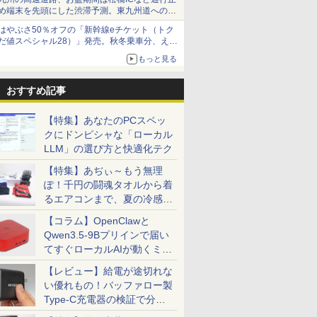
め端末を先頭にした渋滞予測。東九州道への迂
回は料金調整を実施
はやぶさ50％オフの「新幹線eチケット（トク
だ値スペシャル28）」発売。秋冬乗車分、えき
ねっと限定
もっと見る
おすすめ記事
【特集】あなたのPCスペッ
クにドンピシャな「ローカル
LLM」の選び方と快適化テク
【特集】あぢぃ～もう無理
ぽ！千円の闘魂タオルから着
るエアコンまで、夏の冷感グ
ッズ一挙紹介
【コラム】OpenClawと
Qwen3.5-9Bプリインで届い
てすぐローカルAIが動くミニ
PC「SER9 Pro」
【レビュー】給電が途切れな
い優れもの！バッファロー製
Type-C充電器の検証で分か
ったこと