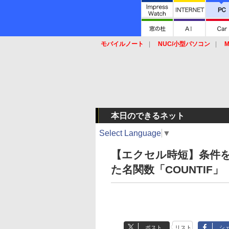
モバイルノート
NUC/小型パソコン
M
SSD
キーボード
マウス
本日のできるネット
Select Language
▼
【エクセル時短】条件
た名関数「COUNTIF」
ポスト
リスト
シ