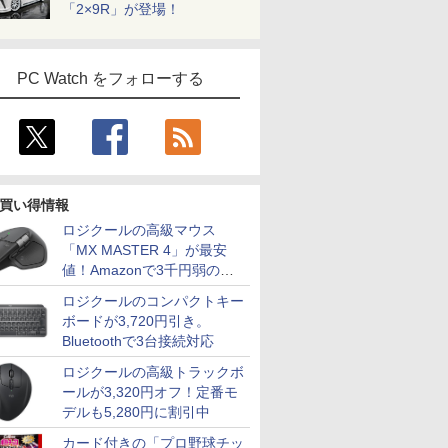
「2×9R」が登場！
PC Watch をフォローする
買い得情報
ロジクールの高級マウス
「MX MASTER 4」が最安
値！Amazonで3千円弱の割
引
7
7
7
7
8
8
8
9
9
9
8
10
10
10
ロジクールのコンパクトキー
ボードが3,720円引き。
Bluetoothで3台接続対応
ロジクールの高級トラックボ
ールが3,320円オフ！定番モ
デルも5,280円に割引中
らです
OFFクーポン】
ューター
んか小さ
ノートパソコン 中古
MAXZEN モニター 27
1OC Vol.7
【公式・直販】デスクトップパソコン
Panasonic パナソニッ
モバイル式ゲーミング
【特典】黄泉のツガ
2026年NEW｜VETESA
【期間限定5%OFFク
[8月下旬より発送予定]
「楽天ランキング1位」 
JAPANNE
ちいかわ 
ノートパソ
カード付きの「プロ野球チッ
S XP
M NAB9S ミニPC インテ
方式 フル
やつ（4）
Corei5 第8/10世代
インチ 144Hz WQHD
（TJMOOK）
PC 新品 Lenovo ThinkCentre neo
ク Let's note QV8 ノー
モニター モバイルモニ
イ 1～13巻 セット
正規店 商品を自由選択
ーポン 8/12 10時ま
[新品]ちいかわ なんか
パソコン Windows11 パソコ
チ IPSパ
くてかわい
ンチ 新品 W