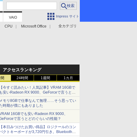
Impress サイト
全カテゴリ
CPU
Microsoft Office
アクセスランキング
時間
24時間
1週間
1カ月
【今すぐ読みたい！人気記事】VRAM 16GBで
も安いRadeon RX 9000、GeForceで言うとど
のぐらいの性能？ - PC Watch
メモリ8GBで仕事なんて無理……そう思ってい
た時期が僕にもありました
VRAM 16GBでも安いRadeon RX 9000、
GeForceで言うとどのぐらいの性能？
【本日みつけたお買い得品】ロジクールのコン
パクトキーボードが3,720円引き。Bluetoothで3
台接続対応