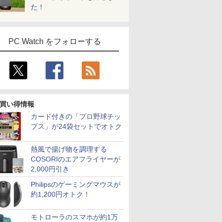
た！
PC Watch をフォローする
買い得情報
カード付きの「プロ野球チッ
プス」が24袋セットでオトク
7
2
2
2
8
3
3
9
3
4
4
10
熱風で揚げ物を調理する
COSORIのエアフライヤーが
2,000円引き
Philipsのゲーミングマウスが
約1,200円オトク！
天1位！】ノー
 送料無料 中古パソコン
4インチワイド液晶
） 【電
信じていた仲間達にダ
本日15倍！2色選べる新品
＼本日限定500円値下げ／＼
＼11日まで限定価格／ゲーミングPC
楽譜 【取寄品】吹奏楽
【最新Office2024】Lenovo
＼セール中6000円OFF／ グ
楽譜 【取寄品】
LENOVO レノボ ThinkSta
【1500円OFF
【2,000円クー
【楽天ブッ
モトローラのスマホが約1万
品第13世代
Pro 64bit 搭載 DELL
黒色系で品番は店
真人 ]
ンジョン奥地で殺され
2026年最新モデル！
楽天1位！2026年最新の超軽
セット 新品 RTX5060 Ryzen7 5700X
セレクション 豊臣兄
ThinkPad L15 Gen3 第12世
リーンハウス ゲーミングモ
POP−286 J−POP−秋う
PGX(30KL0005JP)
【やや訳有】【W
31.5%還元！】
典】生田斗