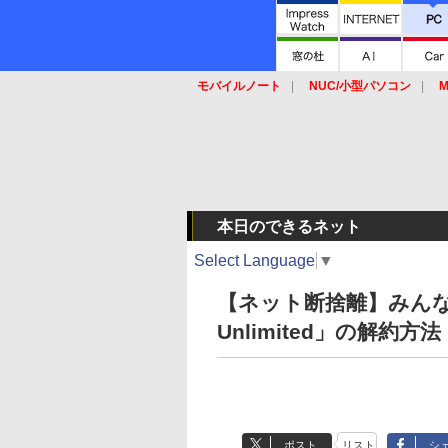
モバイルノート
NUC/小型パソコン
M
SSD
キーボード
マウス
本日のできるネット
Select Language
▼
【ネット断捨離】みんな忘
Unlimited」の解約方法
ポスト
リスト
シ