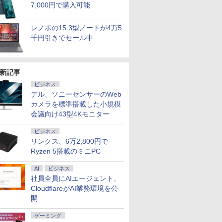
7,000円で購入可能
C Office付
リーズ（7010等） Core i7
！枠部分はなる
かけたがギフト『無限
Pasoeco PR1595 15.6インチ
量超薄型／モバイルモニター
メモリ16GB SSD500GB Windows11
弟！メインテーマ
代 Core i5 メモリ16GB 爆速
ニター ディスプレイ ホワイ
たコレクション【沖
+フルHD】中古
ニター 27インチ
サリーブッ
￥961,000
コン 初心者向
 3.4G/メモリ
選びます！
ガチャ』でレベル9999
第13世代Intel N95
15.6インチ フルHD 4K
デスクトップPC モニター付き 23.8型
〔Grade 3．5〕【沖
新品 SSD 1TB 15.6型 液晶 テ
ト 23.8型 165Hz フルHD
縄・離島以外送料無
ン 中古パソコン 
晶ディスプレイ 
』(アザー
￥792
￥55,800
￥12,480
￥181,070
￥6,490
￥59,800
￥19,980
￥6,578
￥62,800
￥23,731
￥6,820
11 初期設定済
GB/DVD-ROM/激安セール
ル付属】【30
の仲間達を手に入れて
FHD1920*1080IPS液晶 最大
144Hz タッチパネル バッテ
IPS 100Hz 1年保証 高性能 配信 動画編
縄・離島以外送料無
ンキー搭載 Webカメラ内蔵
1920x1080 ノングレア ゲー
料】
SSD256GB メモ
(2560x1440) Fas
1枚) [ 生田
レノボの15.3型ノートが4万5
oom 日本語キ
元パーティーメンバー
メモリ16GB SSD1TB Office
リー内蔵 無線接続 12モデル
集 eスポーツ 初心者 一式 ゲーミング
料】
HDMI端子 Type-C Wi-Fi
ミングディスプレイ モニタ
Core i7 第11世代 
1ms(MPRT) 12
千円引きでセール中
 Intel
と世界に復讐＆『ざま
付きパソコン
選択 非光沢 IPSパネル Type-
パソコン デスクトップパソコン
Bluetooth 初期設定済み 届
ー 液晶 VESA 壁掛け 144hz
Office付き Wind
ブルーライトフ
モリ8GB
ぁ！』します！【電子
MicrosoftOffice2024可 日本
C HDMI 軽量 薄型 リモート
いてすぐ使える Windows11
PS5 Switch PR02 GH-
DELL Latitude
ーFreeSync & 
大) 大容量バッテ
書籍】
語配列キーボード/Webカメ
ワーク ディスプレイ 持ち運
Pro 64bit 送料無料 半年保証
ELCG238B-WH
パソコン 中古 P
高輝度400cd/m²
大学生 プレゼ
ラ/USB 3.0 /HDMI 5GWIFI
び ポータブルモニター
付 厳選中古パソコン
中古ノートPC SS
HDMI×2 DP×1.4
新記事
Bluetooth ノートパソコン
リ32GB デル
H27T22C 3年保
ビジネス
デル、ソニーセンサーのWeb
カメラを標準搭載した小規模
会議向け43型4Kモニター
ビジネス
リンクス、6万2,800円で
Ryzen 5搭載のミニPC
AI
ビジネス
社員全員にAIエージェント、
CloudflareがAI業務環境を公
開
ゲーミング