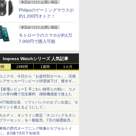
本日みつけたお買い得品
Philipsのゲーミングマウスが
約1,200円オトク！
本日みつけたお買い得品
モトローラのスマホが約1万
7,000円で購入可能
Impress Watchシリーズ 人気記事
時間
24時間
1週間
1カ月
ユニクロ、今日から「お盆特別セール」。涼感
シアサッカーワンピース待望値下げ、撥水ギア
ショーツは1990円に
【家電レビュー】手ごわい雑草との戦い、コメ
リの草刈機で完全勝利 掃除機感覚で使えた
NTT島田社長、ソフトバンクのセブン出資に「d
ポイント使えるようにして」
カルディ、オンライン限定「ネコバッグ＆タン
ブラーセット」を一般販売。7月の抽選販売の
当選無効分
東映の歴代オープニング映像がカプセルトイ
に。全5種で8月下旬発売