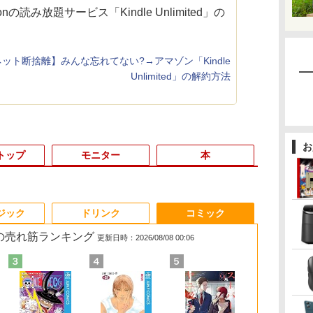
の読み放題サービス「Kindle Unlimited」の
ット断捨離】みんな忘れてない?→アマゾン「Kindle
Unlimited」の解約方法
お
トップ
モニター
本
3
3
3
4
3
4
4
5
1
1
1
6
ジック
ドリンク
コミック
 の売れ筋ランキング
更新日時：2026/08/08 00:06
ど
色選べる新品
0円値下げ／＼
1日まで限定価格／ゲーミングPC
辺境の貧乏伯爵に嫁ぐ
【最新Office2024】Lenovo
＼セール中6000円OFF／ グ
楽譜 吹奏楽J−POP 好
LENOVO レノボ ThinkStation
【1500円OFFクーポン】
【2,000円クーポン＋P最大
ふかふかダンジョン攻
【新品】【楽
ポイント10倍
中古品 | 2
魔女と傭兵（9
ど
デル！
6年最新の超軽
新品 RTX5060 Ryzen7 5700X
ことになったので領地
ThinkPad L15 Gen3 第12世
リーンハウス ゲーミングモ
きすぎて滅！〔Grade
PGX(30KL0005JP)
【やや訳有】【WEBカメラ
31.5%還元！】ゲーミングモ
略記〜俺の異世界転生
トパソコン 新
Windows 11 
モニター | 
子書籍】[ 宮木