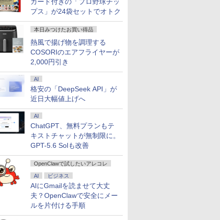
カード付きの「プロ野球チッ
プス」が24袋セットでオトク
本日みつけたお買い得品
熱風で揚げ物を調理する
COSORIのエアフライヤーが
2,000円引き
AI
格安の「DeepSeek API」が
近日大幅値上げへ
AI
ChatGPT、無料プランもテ
キストチャットが無制限に。
GPT-5.6 Solも改善
OpenClawで試したいアレコレ
AI
ビジネス
AIにGmailを読ませて大丈
夫？OpenClawで安全にメー
ルを片付ける手順