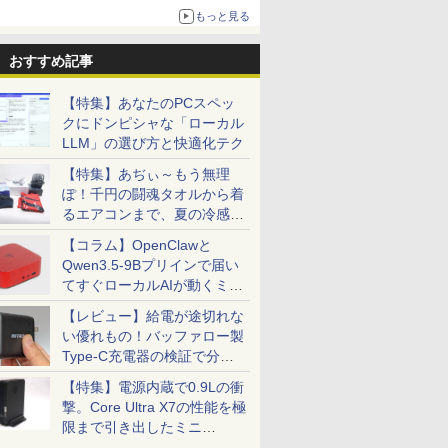
もっと見る
おすすめ記事
【特集】あなたのPCスペッ
クにドンピシャな「ローカル
LLM」の選び方と快適化テク
【特集】あぢぃ～もう無理
ぽ！千円の闘魂タオルから着
るエアコンまで、夏の冷感グ
ッズ一挙紹介
【コラム】OpenClawと
Qwen3.5-9Bプリインで届い
てすぐローカルAIが動くミニ
PC「SER9 Pro」
【レビュー】給電が途切れな
い優れもの！バッファロー製
Type-C充電器の検証で分か
ったこと
【特集】電源内蔵で0.9Lの衝
撃。Core Ultra X7の性能を極
限まで引き出したミニ
PC「GPD BOX」