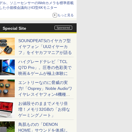
デル、ソニーセンサーのWebカメラを標準搭載
した小規模会議向け43型4Kモニター
もっと見る
Special Site
SOUNDPEATSのイヤカフ型
イヤフォン「UU2イヤーカ
フ」をイヤカフマニアが語る
ハイグレードテレビ「TCL
Q7D Pro」。圧巻の色彩美で
映画＆ゲームが極上体験に
エントリーなのに脅威の実
力!「Osprey」Noble Audioワ
イヤレスイヤフォン4機種を
一気に聴く
お値段そのままでメモリ倍
増！メモリ32GBの「お得な
ゲーミングノート」
鳥肌ものの「DENON
HOME」サウンドを体感し