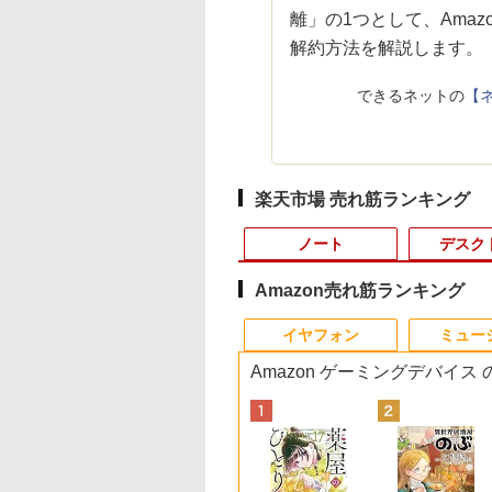
離」の1つとして、Amazon
解約方法を解説します。
できるネットの
【ネ
楽天市場 売れ筋ランキング
ノート
デスク
Amazon売れ筋ランキング
3
4
4
10
1
1
1
1
2
2
2
2
イヤフォン
ミュー
Amazon ゲーミングデバイス
C
24】Lenovo
円OFF／ グ
 【取寄品】
LENOVO レノボ ThinkStation
【1500円OFFクーポン】
【2,000円クーポン＋P最大
【楽天ブックス限定特
【新品】【楽天1位！】ノー
ポイント10倍 送料無料 中古パソコン
中古品 | 24インチワイド液晶
数学 大学入試問題解答
町人Aは悪役令嬢を
本日15倍！2
＼本日限定50
＼1
X
 Gen3 第12世
ゲーミングモ
−286 J−POP−秋う
PGX(30KL0005JP)
【やや訳有】【WEBカメラ
31.5%還元！】ゲーミングモ
典】生田斗真 アニバー
トパソコン 新品第13世代
Windows 11 Pro 64bit 搭載 DELL
モニター | 黒色系で品番は店
集 2026 国公立大編
うしても救いたい〜
2026年最新モ
楽天1位！202
セット 