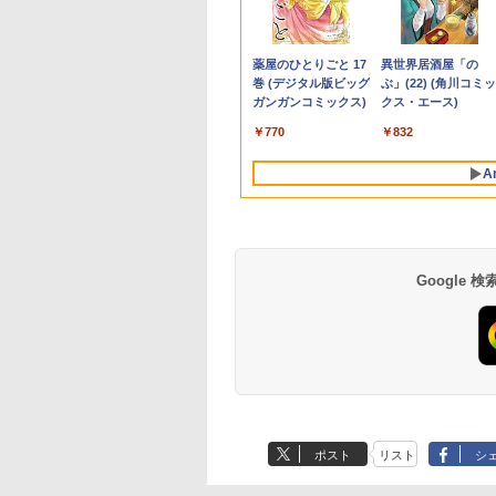
1
モリ16GB 爆速
レイ ホワイ
レクション【沖
+フルHD】中古ノートパソコ
ニター 27インチモニター 液
サリーブック『 余白
CPU搭載ノートPC Office付
OptiPlex シリーズ（7010等） Core i7
長におまかせ！枠部分はなる
ぶと空と氷の姫君
Pasoeco PR1
量超薄型／モ
メモリ
￥961,000
￥5,665
型
15.6型 液晶 テ
z フルHD
離島以外送料無
ン 中古パソコン 13.3インチ
晶ディスプレイ WQHD
』(アザーカット生写真
きノートパソコン 初心者向
第3世代 3770 3.4G/メモリ
べく細いのを選びます！
10【電子書店共通特
第13世代Intel 
15.6インチ フル
デスク
578
￥62,800
￥23,731
￥6,820
￥29,800
￥19,800
￥5,280
￥726
￥55,800
￥12,480
￥181
画編
bカメラ内蔵
ノングレア ゲー
SSD256GB メモリ16GB
(2560x1440) Fast IPS 200Hz
1枚) [ 生田斗真 ]
け Windows11 初期設定済
8G/HDD500GB/DVD-ROM/激安セール
【VGAケーブル付属】【30
イラスト付】 【電子
FHD1920*10
144Hz タッ
IPS
Anker Soundcore
BRUCE WAYNE feat.
【Amazon.co.jp限
薬屋のひとりごと 17
Anker Soundcore
BRUCE WAYNE feat
by Amazon 天然水
異世界居酒屋「の
グ
C Wi-Fi
レイ モニタ
Core i7 第11世代 Microsoft
1ms(MPRT) 124%sRGB 低
Webカメラ zoom 日本語キ
日保証】
籍】[ 目黒三吉 ]
メモリ16GB SSD
リー内蔵 無線接
集 e
P40i オフホワイト
Flo Milli, ATL Jacob
定】 い・ろ・は・す
巻 (デジタル版ビッグ
P31i ホワイト
Flo Milli, ATL Jacob
ラベルレス 500ml
ぶ」(22) (角川コミッ
初期設定済み 届
掛け 144hz
Office付き Windows11
ブルーライトフリッカーフリ
ーボード 14.1型 Intel
付きパソコン
選択 非光沢 IPS
パソ
[Explicit]
2L PET ラベルレス
ガンガンコミックス)
[Explicit]
×24本 富士山の天然
クス・エース)
indows11
02 GH-
DELL Latitude 7320 ノート
ーFreeSync & G-Sync対応
Celeron メモリ8GB
MicrosoftOff
C HDMI 軽量
￥7,990
￥5,990
×8本
水 バナジウム含有 
料無料 半年保証
パソコン 中古 PC パソコン
高輝度400cd/m² PS5対応
SSD1TB(最大) 大容量バッテ
語配列キーボー
ワーク ディス
￥250
￥1,112
￥770
￥250
￥1,380
￥832
ミネラルウォーター
コン
中古ノートPC SSD1TB メモ
HDMI×2 DP×1.4 KTC
リービジネス 大学生 プレゼ
ラ/USB 3.0 /H
び ポータブル
ペットボトル 静岡県
リ32GB デル
H27T22C 3年保証
ント 学生向け
Bluetooth
A
産 500ミリリットル
(Smart Basic)
Google
ポスト
リスト
シ