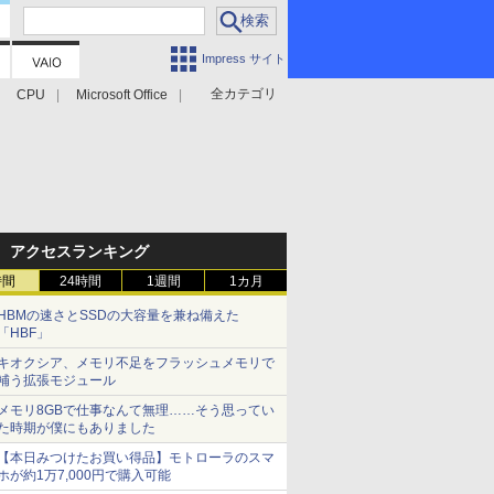
Impress サイト
全カテゴリ
CPU
Microsoft Office
アクセスランキング
時間
24時間
1週間
1カ月
HBMの速さとSSDの大容量を兼ね備えた
「HBF」
キオクシア、メモリ不足をフラッシュメモリで
補う拡張モジュール
メモリ8GBで仕事なんて無理……そう思ってい
た時期が僕にもありました
【本日みつけたお買い得品】モトローラのスマ
ホが約1万7,000円で購入可能