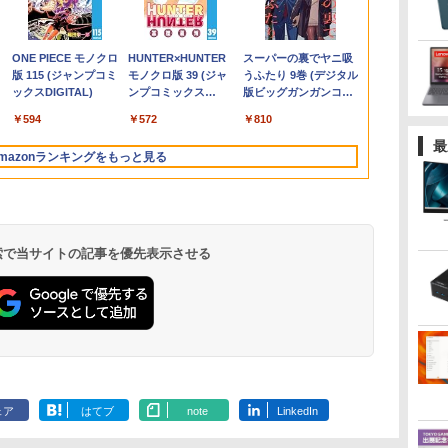
〜
595 15.6インチ
バイルモニター
16GB SSD500GB Windows11
改革に励みます〜the
代 Core i5 メモリ16GB 爆速
ニター ディスプレイ ホワイ
3〕／M！LK【沖縄・
+フルHD】中古ノートパソコ
ニター 27インチモニター 液
冒険譚〜/ 20 【電子書
CPU搭載ノートP
OptiPlex シ
長におまかせ
￥961,000
￥792
典
N95
HD 4K
トップPC モニター付き 23.8型
letter from Boule〜
新品 SSD 1TB 15.6型 液晶 テ
ト 23.8型 165Hz フルHD
離島以外送料無料】
ン 中古パソコン 13.3インチ
晶ディスプレイ WQHD
籍】[ KAKERU ]
きノートパソ
第3世代 3770
べく細いのを
,070
￥726
￥59,800
￥19,980
￥5,940
￥62,800
￥23,731
￥792
￥29,800
￥19,800
￥5,280
書
80IPS液晶 最大
チパネル バッテ
 100Hz 1年保証 高性能 配信 動画編
5【電子書店共通特典イ
ンキー搭載 Webカメラ内蔵
1920x1080 ノングレア ゲー
SSD256GB メモリ16GB
(2560x1440) Fast IPS 200Hz
け Windows
8G/HDD500
【VGAケーブ
.
Anker Soundcore
On My Road
by Amazon 天然水
ONE PIECE モノクロ
【2026年アップグレ
On My Road
by Amazon 炭酸水
HUNTER×HUNTER
Xiaomi シャオミ
BUGS LIFE
コカ・コーラ やかんの
スーパーの裏でヤニ吸
1TB Office
続 12モデル
スポーツ 初心者 一式 ゲーミング
ラスト付】 【電子書
HDMI端子 Type-C Wi-Fi
ミングディスプレイ モニタ
Core i7 第11世代 Microsoft
1ms(MPRT) 124%sRGB 低
Webカメラ z
日保証】
Liberty 5 ミッドナイ
(Stadium ver.)
ラベルレス 2L×9本
版 115 (ジャンプコミ
ード版】AOKIMI ワ
(Stadium ver.)
ラベルレス 500ml
モノクロ版 39 (ジャ
REDMI Buds 8 Lite ワ
麦茶 from 爽健美茶 ラ
うふたり 9巻 (デジタル
パネル Type-
コン デスクトップパソコン
籍】[ 深山じお ]
Bluetooth 初期設定済み 届
ー 液晶 VESA 壁掛け 144hz
Office付き Windows11
ブルーライトフリッカーフリ
ーボード 14.1型
￥250
トブラック
ックスDIGITAL)
イヤレスイヤホン
×24本 強炭酸水 ペッ
ンプコミックス
イヤレスイヤホン
ベルレス
版ビッグガンガンコミ
ice2024可 日本
 薄型 リモート
いてすぐ使える Windows11
PS5 Switch PR02 GH-
DELL Latitude 7320 ノート
ーFreeSync & G-Sync対応
Celeron メ
￥250
￥1,117
￥250
水
bluetooth イヤホン
トボトル 500ミリリ
DIGITAL)
Bluetooth 5.4 ノイズ
650mlPET×24本
ックス)
ド/Webカメ
プレイ 持ち運
Pro 64bit 送料無料 半年保証
ELCG238B-WH
パソコン 中古 PC パソコン
高輝度400cd/m² PS5対応
SSD1TB(最
￥14,990
￥594
￥2,599
￥1,625
￥572
￥3,480
￥2,009
￥810
V12 小型軽量 ブルー
ットル (Smart
キャンセリング ANC
DMI 5GWIFI
モニター
付 厳選中古パソコン
中古ノートPC SSD1TB メモ
HDMI×2 DP×1.4 KTC
リービジネス 
トゥースHi-Fi 最大
Basic)
36時間再生
最
 ノートパソコン
リ32GB デル
H27T22C 3年保証
ント 学生向け
mazonランキングをもっと見る
36時間再生 ぶるーと
ゅーす コードレス
ENCノイズキャンセ
リング 自動ペアリン
グ Type-C充電 マイ
ク付き 防水 タッチ式
 検索で当サイトの記事を優先表示させる
音量調整 スポーツ/通
勤/通学/WEB会議
6.0(オフホワイト)
ェア
はてブ
note
LinkedIn