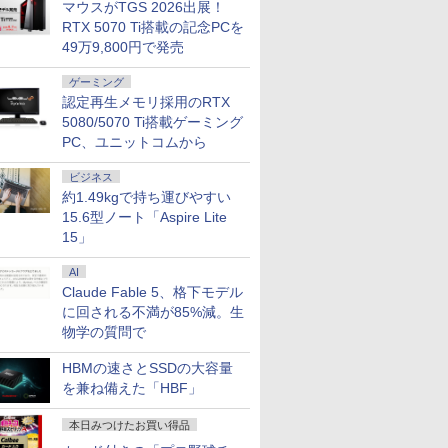
マウスがTGS 2026出展！
RTX 5070 Ti搭載の記念PCを
49万9,800円で発売
ゲーミング
認定再生メモリ採用のRTX
5080/5070 Ti搭載ゲーミング
PC、ユニットコムから
ビジネス
約1.49kgで持ち運びやすい
15.6型ノート「Aspire Lite
15」
AI
Claude Fable 5、格下モデル
に回される不満が85%減。生
物学の質問で
HBMの速さとSSDの大容量
を兼ね備えた「HBF」
本日みつけたお買い得品