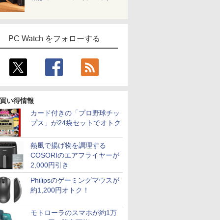
PC Watch をフォローする
買い得情報
カード付きの「プロ野球チッ
プス」が24袋セットでオトク
7
7
7
8
8
8
9
9
9
10
10
10
熱風で揚げ物を調理する
COSORIのエアフライヤーが
2,000円引き
Philipsのゲーミングマウスが
約1,200円オトク！
 タッチパネル Core i7 16GB 512GB SSD Windows11 フルHD IPS液晶 オールインワン
古
用で
モバイルモニター 15.6
【1500円OFFクーポ
町人Aは悪役令嬢をど
中古ノートパソコン
アースドリームス 厳選
BARFOUT! SPECIAL
＼メーカー5年保証／
ノートパソコン 14イン
【楽天ブックス限定特
【中古】I-O
【マラソン
杖と剣のウ
一体型パソコン
-T7KP-
AOC公式
ith
インチ InnoView モバ
ン】【WEBカメラ搭載
うしても救いたい〜ど
Windows11 Office付
おまかせモニター 21.5
EDITION EARLY
【最短即日発送】【新
チ 新品 Windows11
典】梅山恋和 2nd写真
GigaCrysta
中ポイント
（16） 【
モトローラのスマホが約1万
 Core i7
 15.6
EL ]
イルディスプレイ 自立
&フルHD】ノートパソ
ぶと空と氷の姫君〜
き DELL Latitude
型〜27型ワイド
AUTUMN 2026 / TIME
品】モニター 21.5イン
Pro Office搭載 日本語
集『COCOIRO（ココ
GD242UDW
ノートパソ
大森藤ノ ]