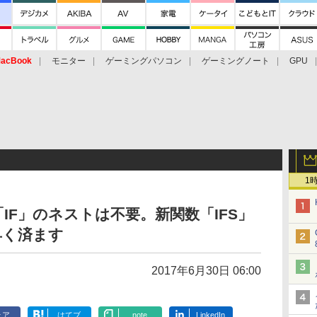
acBook
モニター
ゲーミングパソコン
ゲーミングノート
GPU
1
IF」のネストは不要。新関数「IFS」
早く済ます
2017年6月30日 06:00
ェア
はてブ
note
LinkedIn