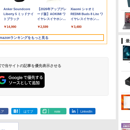
 文
容量
ートパソコンoffice付
2.5GHz(11700)/メモリ
HD【291-ud】
編」付き （SEコミック
軽ノートPC
PC【AMD Ryzen 5
ータブルモニタ ゲーム
ドリル 手先 てさき 遊
トパソコン
GMKtec NucBox
ー 15.6 インチ FHD
8565U 第8世
インチ モバ
￥9,980
￥56,100
￥7,235
￥1,650
￥11,800
￥78,248
￥7,400
￥8,800
￥19,800
￥72,000
￥8,490
￥19,800
￥11,980
￥4,950
整
-
き 初心者向けノート
16GB/HDD1TB/DVDマ
スプレミアム） [ 椿い
SSD120GB以上 メモリ
PRO 6650H 16GB
モニタ ー スイッチ用
び「はじめての七田式
Windows11 Office付
G11(Windows 11
1920×1080 1080P Fast
モリ8GB SSD
スプレイ サ
Anker Soundcore
【2026年アップグレ
Xiaomi シャオミ
PC
ーカ
PC 初期設定済 15.6型
ルチ [B:良品] 2022年頃
づみ ]
4GB Celeron搭載 液晶
512GB】4.5GHz 6コア
モニター 1920x1080P
プリント」
｜スペック Core i5 第7
Pro/Ryzen Embedded
IPS パネル 非光沢
15インチ フル
ー Type-C 
Liberty 5 ミッドナイ
ード版】AOKIMI ワ
REDMI Buds 8 Lite ワ
B /
LL
像
インテル高速CPU ラン
購入
15インチ 中古ノートパ
12スレッド OCuLink
FHD 持ち運び 高輝度
世代 メモリ 8GB 大容
R2514/メモリ
1000:1 高コントラスト
Windows11H
本 スピーカー内
トブラック
イヤレスイヤホン
イヤレスイヤホン
ce
i5
ダムで発送 メモリ4GB
ソコン DVDドライブ
Windows11 Pro
400Nits 非光沢IPSパネ
量 HDD 500GB テンキ
16GB/SSD 256GB)(シ
超軽量 600g スピーカ
ray 1年保証
フルHD ノン
bluetooth イヤホン
Bluetooth 5.4 ノイズ
用
 デ
～ 高速SSD1TB 最大
(内蔵or外付) WPS
LPDDR5 6400MT/s
ル 100%広色域 HDRモ
ー DVDドライブ搭載
ルバー) ミニPC GMK-
ー内蔵 Type-C/HDMI
典：WPS Off
量 薄型 Switc
￥14,990
￥2,599
￥3,480
V12 小型軽量 ブルー
キャンセリング ANC
設
フルHD Webカメラ
Office付き 中古パソコ
16T増設 3画面
ード対応 Type-C/mini
CD DVD 再生可｜中古
G11-16/256-
接続 PS5/Switch/PC/
ク パソコン 
Mac スマホ i
トゥースHi-Fi 最大
36時間再生
zoom 軽量薄型 無線 型
ン
2.5GbpsLAN
HDMI端子
パソコン 中古ノートパ
W11Pro(R2514)
スマホ対応
コン ダイナブ
応 テレワーク
mazonランキングをもっと見る
36時間再生 ぶるーと
最
番更新で在庫処分
Bluetooth5.2 WiFi
PC/Switch/PS4/MAC/
ソコン 中古PC オフィ
パソコン
ブルモニター V
ゅーす コードレス
HDMI 省エネ ゲーミン
スマホなど対応
ス搭載
保証 MINI HD
ENCノイズキャンセ
グpc みにpc minipc
B0BZW3XVDL
リング 自動ペアリン
8K コンパクト
グ Type-C充電 マイ
ク付き 防水 タッチ式
 検索で当サイトの記事を優先表示させる
音量調整 スポーツ/通
勤/通学/WEB会議
6.0(オフホワイト)
.
On My Road
by Amazon 天然水
ONE PIECE モノクロ
On My Road
by Amazon 炭酸水
HUNTER×HUNTER
BUGS LIFE
コカ・コーラ やかんの
スーパーの裏でヤニ吸
(Stadium ver.)
ラベルレス 2L×9本
版 115 (ジャンプコミ
(Stadium ver.)
ラベルレス 500ml
モノクロ版 39 (ジャ
麦茶 from 爽健美茶 ラ
うふたり 9巻 (デジタル
￥250
ックスDIGITAL)
×24本 強炭酸水 ペッ
ンプコミックス
ベルレス
版ビッグガンガンコミ
￥250
￥1,117
￥250
ェア
はてブ
note
LinkedIn
水
トボトル 500ミリリ
DIGITAL)
650mlPET×24本
ックス)
￥594
￥1,625
￥572
￥2,009
￥810
ットル (Smart
Basic)