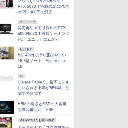
マウスがTGS 2026出展！
RTX 5070 Ti搭載の記念PCを
49万9,800円で発売
ゲーミング
認定再生メモリ採用のRTX
5080/5070 Ti搭載ゲーミング
PC、ユニットコムから
ビジネス
約1.49kgで持ち運びやすい
15.6型ノート「Aspire Lite
15」
AI
Claude Fable 5、格下モデル
に回される不満が85%減。生
物学の質問で
HBMの速さとSSDの大容量
を兼ね備えた「HBF」
本日みつけたお買い得品
カード付きの「プロ野球チッ