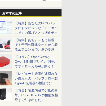
る。復活記念で2026年末まで500円
おすすめ記事
【特集】あなたのPCスペッ
クにドンピシャな「ローカル
LLM」の選び方と快適化テク
【特集】あぢぃ～もう無理
ぽ！千円の闘魂タオルから着
るエアコンまで、夏の冷感グ
ッズ一挙紹介
【コラム】OpenClawと
Qwen3.5-9Bプリインで届い
てすぐローカルAIが動くミニ
PC「SER9 Pro」
【レビュー】給電が途切れな
い優れもの！バッファロー製
Type-C充電器の検証で分か
ったこと
【特集】電源内蔵で0.9Lの衝
撃。Core Ultra X7の性能を極
限まで引き出したミニ
PC「GPD BOX」