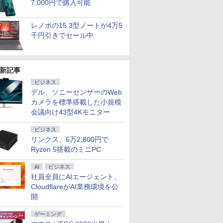
7,000円で購入可能
代CPU メ
イルディ
型 1920*1080 FHD ポー
コン 中古パソコン 14
10【電子書店共通特典
5300 第8世代 Core i5
【HDMI対応 / FULL
TRAVEL 岩本 照
チモニター ディスプレ
キーボード メモリ
イロ）』(ポストカード
チ/1920x10
代 Core i
￥8,980
￥23,800
￥726
￥29,800
￥6,470
￥1,870
￥12,800
￥29,800
￥3,599
￥11,980
￥29,980
￥594
480GB
ブモニタ
タブルモニター IPS液晶
インチ SSD128GB メ
イラスト付】 【電子書
メモリ 8GB 高速 SSD
HD解像度】 大手メー
（Snow Man） [ ブラ
イ PCモニター ASUS
8GB SSD 128GB
1枚) [ 梅山恋和 ]
沢/DisplayP
16GB M.2
HD
ケーブル1
パネル 薄型 軽量 持ち運
モリ8GB Core i5 第8世
籍】[ 目黒三吉 ]
256GB 13.3インチ 無
カー液晶
ウンズブックス ]
液晶ディスプレイ
256GB 512GB 1TB
Sync](20
13.3インチ
レノボの15.3型ノートが4万5
ome Blu-
蔵 IPS
び 壁掛けに対応
代 Microsoft Office付
線LAN Webカメラ 中
(Dell/HP/NEC等) テレ
VP229HFZ 22型
Webカメラ WiFi
ター】保証
ングレア 
千円引きでセール中
 レビュー特
グレア 軽
Switch/PS3/PS4/PS5/Xbox
き Windows11 NEC
古パソコン
ワーク デュアルモニタ
1920×1080 応答速度
Bluetooth 選べるカラ
無線LAN Wi
ice Bラン
h PS5
One/PC/スマ
Versapro VM-7 ノート
ー Switch PS4 PS5対
1ms リフレッシュレー
ー 14型 薄型 軽量 初心
Bluetooth
ノートパソ
Phone対
ホ/USBType-C/標準
パソコン 中古 PC パソ
応 【整備済み中古品】
ト100Hz IPSパネル 液
者 学習向け PC ピンク
Windows
ック 中古
 ポータ
HDMI対応【選べる種
コン 中古ノートPC
晶モニター 5年保証付
シルバー 最短当日出荷
dynabook
新記事
50 2年
類】タッチ/ケース付
SSD1TB メモリ16GB
き 動画閲覧 仕事 在宅
期設定済 
MI
き/4Kタイプ
楽天ランキング4冠
90日保証
ビジネス
デル、ソニーセンサーのWeb
カメラを標準搭載した小規模
会議向け43型4Kモニター
ビジネス
リンクス、6万2,800円で
Ryzen 5搭載のミニPC
AI
ビジネス
社員全員にAIエージェント、
CloudflareがAI業務環境を公
開
ゲーミング