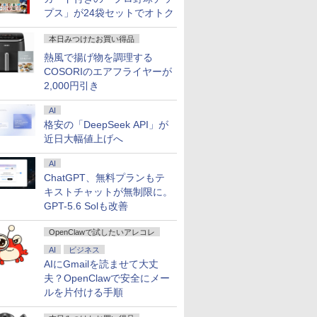
プス」が24袋セットでオトク
本日みつけたお買い得品
熱風で揚げ物を調理する
COSORIのエアフライヤーが
2,000円引き
AI
格安の「DeepSeek API」が
近日大幅値上げへ
AI
ChatGPT、無料プランもテ
キストチャットが無制限に。
GPT-5.6 Solも改善
OpenClawで試したいアレコレ
AI
ビジネス
AIにGmailを読ませて大丈
夫？OpenClawで安全にメー
ルを片付ける手順