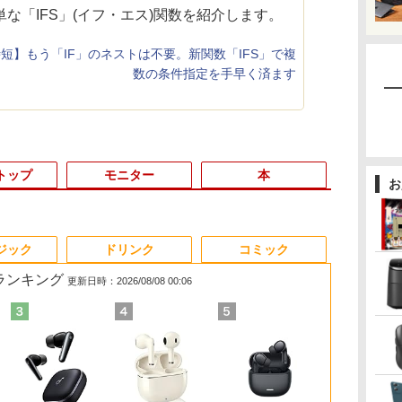
な「IFS」(イフ・エス)関数を紹介します。
短】もう「IF」のネストは不要。新関数「IFS」で複
数の条件指定を手早く済ます
トップ
モニター
本
お
6
3
3
3
3
4
4
4
4
5
5
5
5
6
6
6
ジック
ドリンク
コミック
筋ランキング
更新日時：2026/08/08 00:06
一体型PC 24型
・
＆
く
吾
【期間限定破格金
DELL Optiplex 7090
【中古】その他メーカ
月刊少女野崎くん
【中古】 店長セレクト
【エントリーでポイン
【2025新型】モバイル
【幼児ドリル部門ラン
レビュー投稿 5年保証
GMKtec｜ジーエムケ
【500円クーポン＋ポ
魔女と傭兵（9） 【電
【大特価】中
【クーポン利
MAZZEL 1st
Webカメラ 
付・
コン
額！】新生活 新古品
2500SFF (Win11x64)
ー モバイルモニター
（18）特装版 セレク
おまかせA4ノートパソ
ト100％還元のチャン
モニター15.6インチ モ
キング第1位】 学習参
｜MS Office 2024
ーテック 超小型 デス
イント最大31.5%還
子書籍】[ 宮木真人 ]
DynaBook P2
8,980円！】
photobook w
ソ
マ
Win11搭載 パソコンノ
中古 Core i7-
15.6インチ フル
ト小冊子「堀と鹿島
コン Windows10 お気
ス】GMKtec M8 ミニ
バイルディスプレイ ポ
考書 問題集 プリント
H&B 搭載｜中古 ノー
クトップパソコン
元！】モバイルモニタ
BL P2T7KPBL
モバイルモニター
ZEAL [ MAZZ
￥79,999
￥792