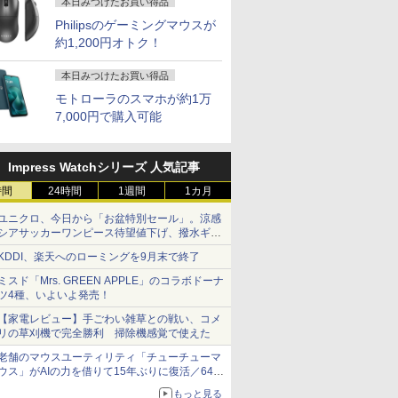
本日みつけたお買い得品
Philipsのゲーミングマウスが
約1,200円オトク！
本日みつけたお買い得品
モトローラのスマホが約1万
7,000円で購入可能
Impress Watchシリーズ 人気記事
時間
24時間
1週間
1カ月
ユニクロ、今日から「お盆特別セール」。涼感
シアサッカーワンピース待望値下げ、撥水ギア
ショーツは1990円に
KDDI、楽天へのローミングを9月末で終了
ミスド「Mrs. GREEN APPLE」のコラボドーナ
ツ4種、いよいよ発売！
【家電レビュー】手ごわい雑草との戦い、コメ
リの草刈機で完全勝利 掃除機感覚で使えた
老舗のマウスユーティリティ「チューチューマ
ウス」がAIの力を借りて15年ぶりに復活／64bit
化、Windows 10/11、「Chrome」も走り回
もっと見る