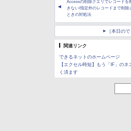
Accessの削除クエリでレコードを
(Smart Basic)
▲
きない/指定外のレコードまで削除
ときの対処法
［本日ので
関連リンク
できるネットのホームページ
【エクセル時短】もう「IF」のネ
く済ます