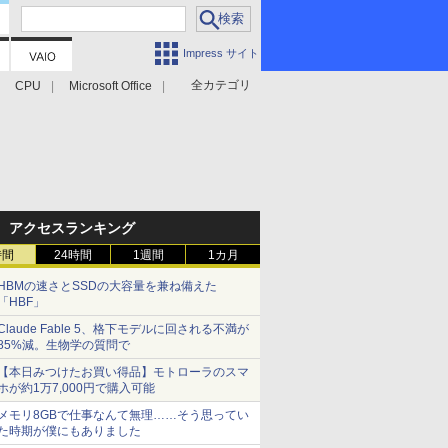
Impress サイト
全カテゴリ
CPU
Microsoft Office
アクセスランキング
時間
24時間
1週間
1カ月
HBMの速さとSSDの大容量を兼ね備えた
「HBF」
Claude Fable 5、格下モデルに回される不満が
85%減。生物学の質問で
【本日みつけたお買い得品】モトローラのスマ
ホが約1万7,000円で購入可能
メモリ8GBで仕事なんて無理……そう思ってい
た時期が僕にもありました