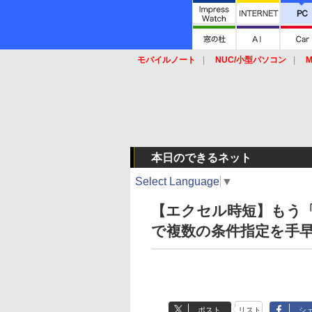
モバイルノート
NUC/小型パソコン
M
SSD
キーボード
マウス
本日のできるネット
Select Language
▼
【エクセル時短】もう「
で複数の条件指定を手
ポスト
リスト
シ