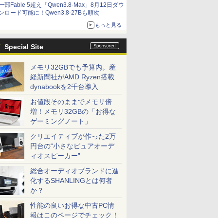
一部Fable 5超え「Qwen3.8-Max」8月12日ダウ
ンロード可能に！Qwen3.8-27Bも順次
もっと見る
Special Site
メモリ32GBでも予算内。産
経新聞社がAMD Ryzen搭載
dynabookを2千台導入
お値段そのままでメモリ倍
増！メモリ32GBの「お得な
ゲーミングノート」
クリエイティブが作った2万
円台の“小さなピュアオーデ
ィオスピーカー”
総合オーディオブランドに進
化するSHANLINGとは何者
か？
性能の良いお得な中古PC情
報はこのページでチェック！