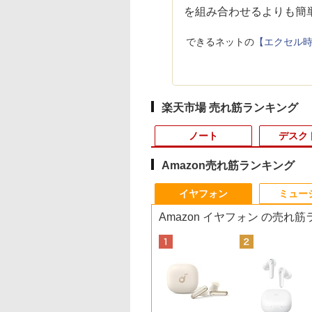
を組み合わせるよりも簡単
できるネットの
【エクセル時
楽天市場 売れ筋ランキング
ノート
デスク
Amazon売れ筋ランキング
10
10
10
1
1
1
1
2
2
2
2
イヤフォン
ミュー
Amazon イヤフォン の売れ
 フルHD IPS液晶 オールインワンPC 在宅勤務
ーカー5年保証／
トパソコン 14イン
天ブックス限定特
【中古】I-O DATA
【マラソンセール期間
杖と剣のウィストリア
【期間限定 キャンペ
【中古】 Apple TV HD
【マラソンセール期間
星新一ショートショー
中古ノートパソコン
【週末限定クーポン
□◇〇【目が疲れに
永遠の記憶 [ 東野 圭
短即日発送】【新
品 Windows11
梅山恋和 2nd写真
GigaCrysta LCD-
中ポイント5倍】中古
（16） 【電子書籍】[
ン】中古ノートパソコ
32GB MR912J/A
中ポイント5倍】【訳あ
ト1001 [ 星 新一 ]
windows11 office
P5倍！】 中古パソ
い ブルーライトカッ
]
モニター 21.5イン
 Office搭載 日本語
COCOIRO（ココ
GD242UDW [23.8イン
ノートパソコン 第11世
大森藤ノ ]
ン Windows11 Office
(A1625) 周辺機器 / 発
り】 中古モニター
整備済み品・富士通
中古 デスクトップパ
ト!!】iiyama/イイヤ
￥49,500
￥2,310