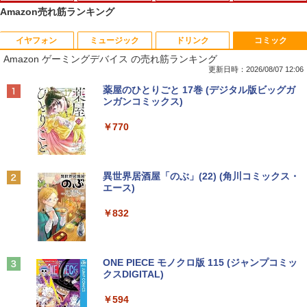
Amazon売れ筋ランキング
イヤフォン
ミュージック
ドリンク
コミック
8月5日限定10倍＆抽選10000P！｜高性
【マラソンP5倍/10%オフクーポン】中古
【公式・メーカー直販・送料無料】モニ
ゼンリン住宅地図 B4判 東京都 東京都港
1
1
1
1
Amazon ゲーミングデバイス の売れ筋ランキング
能ノートパソコン富士通 ライフブック A
ディスクトップパソコン Windows11 Of
ター 新品 フルHD HP Series 3 Pro 322p
区 発行年月202604 13103011I
579/749 Windows11 第八世代Corei5 1
fice付き デル Dell OptiPlex 3050 SFF
e 21.45インチFHDモニター IPS 21.5型
更新日時：2026/08/07 12:06
5.6型大画面 メモリ8GB 秒速起動新品SS
第6世代Core i5 メモリ8GB/16GB 高速S
角度調整 VESA 100Hz 液晶 HDMI VGA P
￥25,740
Anker Soundcore P40i オフホワイト
BRUCE WAYNE feat. Flo Milli, ATL Jacob
【Amazon.co.jp限定】 い・ろ・は・す 2L P
薬屋のひとりごと 17巻 (デジタル版ビッグガ
D256GB DVD内蔵【カメラ、テンキー選
SD128GB/256GB DVD搭載 初期設定済
S5 Switch 3年保証 転送不可 (型番：AK2
[Explicit]
ET ラベルレス ×8本
ンガンコミックス)
べる】ノートパソコン オフィス付き Mic
み 送料無料 保証付き
F1UT）
￥7,990
rosoftoffice2024可 WIFI Bluetooth 送
￥250
￥1,112
￥770
料無料
￥15,800
￥11,280
杖と剣のウィストリア（16） 【電子書
2
￥24,000
籍】[ 大森藤ノ ]
Anker Soundcore P31i ブラック
BRUCE WAYNE feat. Flo Milli, ATL Jacob
by Amazon 天然水 ラベルレス 500ml ×24本
異世界居酒屋「のぶ」(22) (角川コミックス・
中古デスクトップDell Optiplex 3070 SF
モニター 23.8インチ 144Hz FHD pcモニ
￥594
2
2
[Explicit]
富士山の天然水 バナジウム含有 水 ミネラル
エース)
F 3070-3070SF 【中古】 Dell Optiplex
ター フリッカーレス FullHD ブルーライ
ウォーター ペットボトル 静岡県産 500ミリリ
￥5,990
パナソ ニック ノートパソコン Let's not
3070 SFF 中古デスクトップCore i5 Win
トカット ノングレア ディスプレイ HDMI
2
ットル (Smart Basic)
￥250
￥832
e CF-SV8 軽量化 12.1インチWUXGA(19
11 Pro 64bit Dell Optiplex 3070 SFF 中
144hz pcモニター Adaptive-Sync ブラ
20×1200) ノートPC 第8世代Core i5-836
古デスクトップCore i5 Win11 Pro 64bit
ック MAXZEN MJM24IC01 MJM24IC02-
￥1,380
5U 1.90GHz メモリ8GB SSD WEBカメ
F144 マクスゼン
歴史地理学事典 [ 歴史地理学会 ]
3
ラ内蔵 (SSD 256GB) win11 pro&office
￥24,500
2019 搭載・送料無料
Anker Soundcore Liberty 5 ミッドナイトブ
On My Road (Stadium ver.)
ONE PIECE モノクロ版 115 (ジャンプコミッ
￥10,980
￥26,400
ラック
クスDIGITAL)
by Amazon 天然水ラベルレス 2L×9本
￥25,800
￥250
￥14,990
￥594
￥1,117
【中古・Aランク】富士通 ESPRIMO D5
3