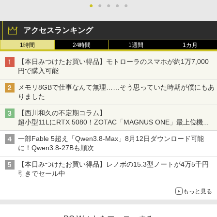
●
●
●
●
●
アクセスランキング
1時間
24時間
1週間
1カ月
【本日みつけたお買い得品】モトローラのスマホが約1万7,000
円で購入可能
メモリ8GBで仕事なんて無理……そう思っていた時期が僕にもあ
りました
【西川和久の不定期コラム】
超小型11LにRTX 5080！ZOTAC「MAGNUS ONE」最上位機の
実力を探る
一部Fable 5超え「Qwen3.8-Max」8月12日ダウンロード可能
に！Qwen3.8-27Bも順次
【本日みつけたお買い得品】レノボの15.3型ノートが4万5千円
引きでセール中
もっと見る