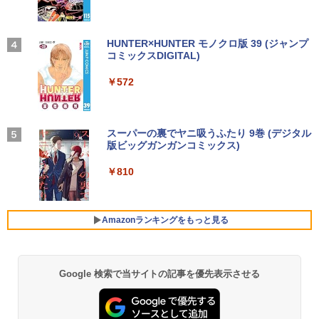
88/B デスクトップパソコン 第9世代 Cor
Thinlerain 13.3インチモニター 小型 デ
3
e i5 9500 メモリ8GB 高速SSD256GB W
ィスプレイ 液晶ディスプレイ モニター/1
【★最大100%ポイント】Lenovo Think
indows11 Pro Office 2019搭載 WiFi 無
366x768/95°視野/HDMI VGA AV BNC U
はじめての世界名作えほん あかいえほ
3
4
Pad X280/第8世代 Core i5/メモリ:8GB/
線LAN DVD ドライブ 4K対応 省スペース
SB ポート/VESAマウント/スピーカー内
んのおうち（1～40巻） （0） [ 中脇 初
【2026年アップグレード版】AOKIMI ワイヤ
On My Road (Stadium ver.)
HUNTER×HUNTER モノクロ版 39 (ジャンプ
SSD:256GB/512GB/1TB/12.5型/Webカ
中古PC 整備済み品 90日保証 送料無料
蔵/リモコン
枝 ]
レスイヤホン bluetooth イヤホン V12 小型
コミックスDIGITAL)
by Amazon 炭酸水 ラベルレス 500ml ×24本
メラ/WIFI/Bluetooth/HDMI/USB Type-
軽量 ブルートゥースHi-Fi 最大36時間再生 ぶ
強炭酸水 ペットボトル 500ミリリットル (Sm
￥250
C/中古 パソコン 中古PC 中古ノートパソ
るーとゅーす コードレス ENCノイズキャン
art Basic)
￥28,800
￥12,149
￥26,400
￥572
コン Windows11
セリング 自動ペアリング Type-C充電 マイク
付き 防水 タッチ式音量調整 スポーツ/通勤/通
￥1,625
学/WEB会議(ホワイト)
￥26,800
【全品最大2500円OFFクーポン】【22イ
アイ・オー・データ ワイド液晶ディスプ
80代になるとたいていボケるか死ぬ。70
BUGS LIFE
スーパーの裏でヤニ吸うふたり 9巻 (デジタル
4
4
5
￥1,964
ンチ 液晶+新品キーボード＆新品無線マ
レイ 21.5/23.8/27型 1920×1080/アナロ
代は神様から与えられた特別な時間 （幻
版ビッグガンガンコミックス)
コカ・コーラ やかんの麦茶 from 爽健美茶 ラ
ウスセット】HP EliteDesk 800 G1 SFF
グRGB HDMI/ブラック/スピーカー：あ
冬舎新書） [ 林真理子 ]
ベルレス 650mlPET×24本
￥250
【整備済み品】 15.6インチ 第11世代Inte
デスクトップPC 第4世代Core-i7 Office
り/よりサステナブルなディスプレイへ/3
4
￥810
l N5095 FHD1920*1080IPS液晶 最大メ
付き Windows11 メモリ8GB/16GB SSD
辺フレームレス
Xiaomi シャオミ REDMI Buds 8 Lite ワイヤ
￥1,034
￥2,009
モリ16GB SSD1TB Office付きパソコン
256GB/512GB ハイブリッド Wi-Fi DVD
レスイヤホン Bluetooth 5.4 ノイズキャンセ
MicrosoftOffice2024可 日本語配列キー
USB3.0 デスクトップ PC 中古 PC
リング ANC 36時間再生
￥12,280
ボード/Webカメラ /USB 3.0 /HDMI 5GW
Amazonランキングをもっと見る
IFI Bluetooth ノートパソコン
￥27,999
￥2,980
￥32,800
★エイスース / ASUS アイケア液晶ディ
5
スプレイ フルHD(1920x1080) IPSパネル
Google 検索で当サイトの記事を優先表示させる
【正規永久版Office付き】NiPoGi ミニp
VA249QGZ [23.8インチ]【PCモニター・
5
c Intel N5030 最大3.1Hz mini pc Windo
液晶ディスプレイ】【送料無料】
【マラソンP5倍/10%オフクーポン】中古
ws11 Pro 12GB+256GB SSD (4TB拡大
5