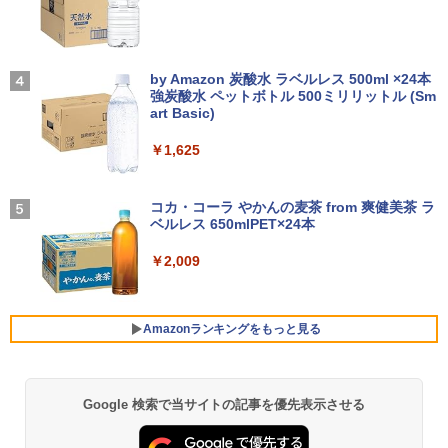
世代 Core i5 メモリ8GB SSD128GB 12.
5インチフルHD Windows11 Pro カメラ
￥10,980
Bluetooth Wi-Fi 送料無料 保証付き
【3千円以上送料無料】タッチペンで音が
4
【2026年アップグレード版】AOKIMI ワイヤ
On My Road (Stadium ver.)
聞ける!はじめてずかん1000 英語つき／
レスイヤホン bluetooth イヤホン V12 小型
by Amazon 炭酸水 ラベルレス 500ml ×24本
￥13,800
小学館辞典編集部
軽量 ブルートゥースHi-Fi 最大36時間再生 ぶ
強炭酸水 ペットボトル 500ミリリットル (Sm
￥250
【1,000円クーポン＋ポイント最大31.5%
4
るーとゅーす コードレス ENCノイズキャン
art Basic)
￥5,478
還元！】ゲーミングモニター 23.8インチ
セリング 自動ペアリング Type-C充電 マイク
フルHD(1920×1080) IPS 144Hz 103%sR
付き 防水 タッチ式音量調整 スポーツ/通勤/通
￥1,625
往復送料込！パソコンレンタルハイスペ
GB 1500:1コントラスト比 300cd 高色精
4
学/WEB会議(ホワイト)
ックモデルCore i7/16G/SSD/カメラ付き
度 低ブルーライト フリッカーフリー Ad
（4週間延長）【Office2024セット】イ
ative Sync対応HDMI1.4×2 DP1.2×1 3年
BUGS LIFE
薬屋のひとりごと 17巻 【電子書籍】[ 日
5
￥1,964
ンストール済※この商品はレンタルで
保証 KTC H24B9S
向夏 ]
コカ・コーラ やかんの麦茶 from 爽健美茶 ラ
す。販売品ではありません。ご了承下さ
ベルレス 650mlPET×24本
￥250
い。
￥11,979
￥770
Xiaomi シャオミ REDMI Buds 8 Lite ワイヤ
￥2,009
レスイヤホン Bluetooth 5.4 ノイズキャンセ
￥14,300
リング ANC 36時間再生
【公式店】 モニター 23.8インチ 144Hz
5
￥3,480
FHD pcモニター フリッカーレス FullHD
Amazonランキングをもっと見る
Panasonic Let's note CF-SZ6/12.1型F
ブルーライトカット ノングレア ディスプ
5
HD / 第7世代 Core i3-7100U /中古ノート
レイ HDMI 144hz pcモニター Adaptive-
パソコン win11 office付・整備済み品・
Sync ブラック MAXZEN MJM24IC01 M
メモリ8GB / 高速SSD搭載 / Webカメラ /
JM24IC02-F144 マクスゼン マクスゼン
Google 検索で当サイトの記事を優先表示させる
薬屋のひとりごと 17巻 (デジタル版ビッグガ
HDMI・VGA / WiFi / 超軽量モバイルノー
レビューCP1000
ンガンコミックス)
ト ・初期設定不要