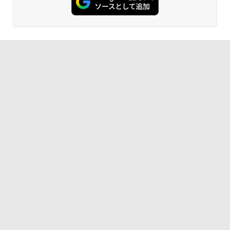
￥13,280
￥770
￥14,800
異世界居酒屋「のぶ」(22) (角川コミックス・
エース)
￥832
ONE PIECE モノクロ版 115 (ジャンプコミッ
クスDIGITAL)
￥594
HUNTER×HUNTER モノクロ版 39 (ジャンプ
コミックスDIGITAL)
￥572