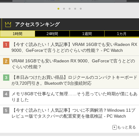
●
●
●
●
●
アクセスランキング
1時間
24時間
1週間
1カ月
【今すぐ読みたい！人気記事】VRAM 16GBでも安いRadeon RX
9000、GeForceで言うとどのぐらいの性能？ - PC Watch
VRAM 16GBでも安いRadeon RX 9000、GeForceで言うとどの
ぐらいの性能？
【本日みつけたお買い得品】ロジクールのコンパクトキーボード
が3,720円引き。Bluetoothで3台接続対応
メモリ8GBで仕事なんて無理……そう思っていた時期が僕にもあ
りました
【今すぐ読みたい！人気記事】ついに不満解消？Windows 11プ
レビュー版でタスクバーの配置変更を徹底検証 - PC Watch
もっと見る