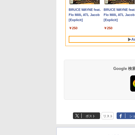
トパソコン 中古
 デスクトップ パ
ホワイト ブルー ピ
済課税対応チーム
H&B】富士通
プ パソコン ビジネス
チ 液晶ディスプレイ
ソコン JIS 日本語キー
16GB / HDD500GB
【法人限定】【NE直】
正 ]
ProBook 450 G7 第1
16GB(DDR4)/SSD25
BR1100 BR1100C
,800
4,800
,800
270
￥23,999
￥49,210
￥16,979
￥1,130
￥33,680
￥28,800
￥12,700
￥24,200
￥33,800
￥34,980
￥13,800
￥2,310
コン 13.3インチ
ン FMVF55K1WA
 ピクシオ 液晶 モ
LIFEBOOK U757/第7世
第14世代 corei7 第12
WQHD(2560×1440)
ボード 第14世代CPU
windows11 Pro 中古
世代 Core i5 メモリ
【中古/送料無料】※
BR1100F BR1100F
Anker Soundcore
BRUCE WAYNE feat.
Anker Soundcore
BRUCE WAYNE feat
1TB メモリ8GB
11 Office付き
ー ディスプレイ
代 Core i5/メモ
世代 corei3 corei5
144Hz VAパネル ブル
搭載 Windows11 第13
デスクトップパソコン
16GB SSD256GB
縄・離島を除く
B1100FKA-BP1354
P40i オフホワイト
Flo Milli, ATL Jacob
P31i ブラック
Flo Milli, ATL Jacob
e i5 第10世代
e i5-1235U メモリ
 2台目 HDMI VGA
リ:8GB/16GB/SSD:256GB/512GB/1TB/
Ryzen7 Windows11
ーライト軽減
世代CPU搭載
オプション変更可能（
Bluetooth HDMI カ
B1100FKA-BP0402
[Explicit]
[Explicit]
osoft Office付き
B SSD512GB 23.8
テンキー/15.6型/Wi-
SSD256GB〜1TB メモ
FreeSync & G-Sync
14.1/15.6インチワイド
32GB / 64GB / M.2
ラ Wi-Fi 15.6インチ
対応 1366x768 HD I
￥7,990
￥5,990
dows11 富士通
チ 再生品Sランク
Fi/DVD/HDMI/VGA/Office/
リ8GB〜32GB 1年保
サポート オフィス＆カ
液晶 フルHD cpu
SSD 512GB~1TB
Windows 11 Pro 送
LED LCD ディスプ
￥250
￥250
book U9310
中古 パソコン/中古PC
証 安い 激安 オフィス
ジュアルゲーミング対
N95/N5095/N3450 メ
Windows10 OS 選択
無料 保証付き
イ タッチスクリーン
ice搭載 中古ノート
ノートパソコ
業務 事務作業 デスク
応 129%sRGB 高色域
モリ 8GB 12GB 16GB
可能）
ッチ機能付き液晶パ
A
コン 安い ノート
ン/Windows11
ワーク 動画視聴 おし
対応 KTC H27T27S
32GB SSD 128GB
ル 修理交換用液晶タ
 パソコン 軽量 薄型
ゃれ 本体のみ
256GB 512GB 1TB
チパネル ベゼル付き
USB3.0 初期設定済
Google
【Amazon.co.jp限
薬屋のひとりごと 17
by Amazon 天然水
異世界居酒屋「の
定】 い・ろ・は・す
巻 (デジタル版ビッグ
ラベルレス 500ml
ぶ」(22) (角川コミッ
2L PET ラベルレス
ガンガンコミックス)
×24本 富士山の天然
クス・エース)
ポスト
リスト
シ
×8本
水 バナジウム含有 
￥1,112
￥770
￥1,380
￥832
ミネラルウォーター
ペットボトル 静岡県
産 500ミリリットル