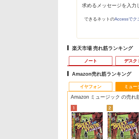
求めるメッセージを入力
できるネットの
Access
楽天市場 売れ筋ランキング
ノート
デスク
Amazon売れ筋ランキング
10
10
10
10
1
1
1
1
2
2
2
2
イヤフォン
ミュー
Amazon ミュージック の売
イント5倍&1500
間限定 ポイント
io PX246 Wave ゲ
ーバル・ミニマム
【★最大100%ポイン
【マラソン値引中！国
【1,000円クーポン＋ポ
宇宙兄弟（46） （モー
【楽天1位常連】【新
HP EliteDesk800 G4
DELL デル・テクノロ
角川まんが学習シリー
【マラソンP5倍/10%
Mouse Computer
Yoothi 互換品 11.6
途上の王国 一号線
FFクーポン】【フ
＆クーポン配布】
ングモニター 23.8
Q＆A〈第2版〉 [
ト】【新生活応援・
内組立の 新品】デスク
イント最大31.5%還
ニング KC） [ 小山
品】 2026年最新モデ
SFF オフィス付き
ジーズ Dell Pro 23.8 デ
ズ 世界の歴史 全20
オフクーポン】中古
MPro-S230【第11世
チ ASUS B1100
北上せよ モロッコ
D&WEBカメラ】
 FMV F55-K1 一
 FHD 120Hz IPS
C税理士法人 デジタ
2026】【Office 2019
トップPC デスクトッ
元！】モニター 27イン
宙哉 ]
ル ノートパソコン パ
Corei5-8500 / メモリ
ィスプレイ E2425HM
巻定番セット [ 羽田
ートパソコン HP
Core i5 11400/メモリ
B1100F B1100FKA
涯編 [ 沢木耕太郎 ]