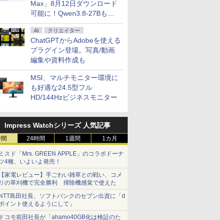
Max」8月12日ダウンロード
可能に！Qwen3.8-27Bも順
次
AI
クリエイター
ChatGPTからAdobeを使える
プラグイン登場。写真/動画
編集や資料作成も
MSI、マルチモニター環境に
も好適な24.5型フル
HD/144Hzビジネスモニター
Impress Watchシリーズ 人気記事
時間
24時間
1週間
1カ月
ミスド「Mrs. GREEN APPLE」のコラボドーナ
ツ4種、いよいよ発売！
【家電レビュー】手ごわい雑草との戦い、コメ
リの草刈機で完全勝利 掃除機感覚で使えた
NTT島田社長、ソフトバンクのセブン出資に「d
ポイント使えるようにして」
ドコモ前田社長が「ahamo40GB化は検証のた