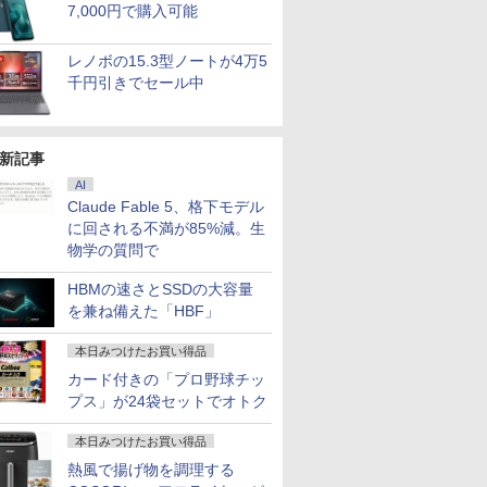
tel
0 Micro/第
324pf
WEBカメラ HDMI テ
HD 4K タッチパネル バ
照記 ]
SSD256GB Win11Pro
世代 Core i7 メモリ
チ ディスプレイ PCモ
イロ）』(ポストカード
ップル IMAC 5K 27-
ノートパソコン 中古
体型 デスクトップ パ
白 ホワイト ブルー ピ
ル経済課税対応チーム
H&B】富士
プ パソコ
チ 液晶デ
7,000円で購入可能
￥39,800
￥12,999
￥3,520
￥106,080
￥32,900
￥16,800
￥3,599
￥115,500
￥29,800
￥134,800
￥16,800
￥6,270
￥23,999
￥49,210
￥16,979
￥1,130
LD
5/メモ
HDモニタ
ンキー Core i5
ッテリー内蔵 選べる13
1Y)]
4GB/8GB/16GB
ニター ASUS 液晶ディ
1枚) [ 梅山恋和 ]
INCH SSD512GB メモ
パソコン 13.3インチ
ソコン FMVF55K1WA
ンク ピクシオ 液晶 モ
]
LIFEBOOK
第14世代 co
WQHD(256
12GB 新
/32GB/SSD:128GB/256GB/512GB/1TB/USB
8型 角度調整
1135G7 メモリー8GB
モデル 非光沢IPS パネ
SSD128GB/256GB/512GB
スプレイ VA249QGZ
リ32GB Core i5 Mac
SSD1TB メモリ8GB
Win11 Office付き
ニター ディスプレイ
代 Core i5
世代 corei3
144Hz V
レノボの15.3型ノートが4万5
USB3.0
Wi-fi/2画
 液晶
高速SSD256GB 無線
ル Type-C対応 HDMI
大特価!! ノートPC 中古
VA249QGSZ 23.8型
OS X 中古 アウトレッ
Core i5 第10世代
Core i5-1235U メモリ
サブ 2台目 HDMI VGA
リ:8GB/16G
Ryzen7 W
ーライト軽
千円引きでセール中
語配列キー
Port
LAN A4サイズ 15イン
モニター 持ち運び ディ
ノートパソコン 人気モ
1920×1080 IPSパネル 5
ト 返品 送料無料 中古
Microsoft Office付き
16GB SSD512GB 23.8
テンキー/15.
SSD256G
FreeSync 
5】
/Office/
tch 3年
チ フルHD液晶 中古ノ
スプレイ サブディスプ
デル最入荷商品 ノート
年保証付き 応答速度
デスクトップパソコン
Windows11 富士通
インチ 再生品Sランク
Fi/DVD/HDM
リ8GB〜3
サポート 
ップPC ミ
 (型番：
ートパソコン 中古 パ
レイ デュアルモニター
パソコン 中古 本体整備
1ms フレームレス
中古パソコン デスクト
Lifebook U9310
中古 パソコ
証 安い 激
ジュアルゲ
 ミニPC
ソコン【30日保証】
ミニPC対応 EVICIV
済み 初期設定済み
120Hz 仕事 ビジネス
ップパソコン デスクト
office搭載 中古ノート
ノートパソ
業務 事務
応 129%s
1804893
在宅 スピーカー付き 楽
ップ PC 大画面 液晶一
パソコン 安い ノート
ン/Window
ワーク 動
対応 KTC 
新記事
天ランキング6冠
体型 一体型 液晶
PC パソコン 軽量 薄型
ゃれ 本体
AI
Claude Fable 5、格下モデル
に回される不満が85%減。生
物学の質問で
HBMの速さとSSDの大容量
を兼ね備えた「HBF」
本日みつけたお買い得品
カード付きの「プロ野球チッ
プス」が24袋セットでオトク
本日みつけたお買い得品
熱風で揚げ物を調理する