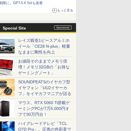
制限に。GPT-5.6 Solも改善
もっと見る
Special Site
レイズ鍛造1ピースアルミホ
イール「CE28 N-plus」軽量
なままに剛性を向上
お値段そのままでメモリ倍
増！メモリ32GBの「お得な
ゲーミングノート」
SOUNDPEATSのイヤカフ型
イヤフォン「UU2イヤーカ
フ」をイヤカフマニアが語る
マウス、RTX 5060 Ti搭載ゲ
ーミングPCが7万5,000円オ
フで30万円台！
ハイグレードテレビ「TCL
Q7D Pro」。圧巻の色彩美で