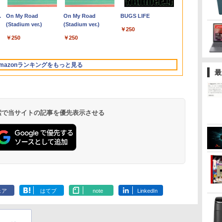
￥792
0
6GB/Win11Pro/HDMI/DP/MousePro】
×360°回転】富士通
FullHD ブルーライトカ
mini pc Windows11
HD / Windows11/ 高性
8GB 16GB 32GB 新品
／モバイルモニター
FHD(1920x1080)液晶
Core i3-9100 / Core i5-
ンチワイドモニタ /
液晶 フルHD In
OptiPlex 308
Series 3 Pro 
ひろ ]
￥35,800
￥13,480
￥39,980
￥34,990
￥35,860
￥12,480
￥25,300
￥38,500
￥21,800
￥14,800
￥3,960
￥39,800
￥37,800
￥14,900
￥1,155
沖
KA
LIFEBOOK U9310/第10
ット ノングレア ディス
Pro 12GB+256GB
能 AMD Ryzen 5-
M.2SSD256GB 512GB
15.6インチ フルHD 4K
第11世代Core i5/ 8GB
9500 デスクトップPC
1920×1080 / HDMI、
Pentium GO
10世代 Corei
23.8インチF
.
Anker Soundcore
On My Road
【2026年アップグレ
On My Road
Xiaomi シャオミ
BUGS LIFE
XA
世代 Core i5/メモ
プレイ HDMI 144hz pc
SSD (4TB拡大可能)
5650u/ 16GB/ 爆速
office付き デスクトッ
144Hz タッチパネル バ
/ SSD256GB / Webカ
メモリ8GB
VGA、DisplayPort /
6500Y メモリ
リ:8GB/16GB
ー IPS 23.
Liberty 5 ミッドナイ
(Stadium ver.)
ード版】AOKIMI ワ
(Stadium ver.)
REDMI Buds 8 Lite ワ
メ
RA
リ:8GB/M.2
モニター Adaptive-
4K 静音 高速熱放散 小
NVMe式256GB-SSD/
プパソコン 中古パソコ
ッテリー内蔵 無線接続
メラ内蔵 / USB Type-
M.2SSD256GB DVD
ブラック（スタンド一
品SSD256GB 
3.2/DP/HDMI/
VESA 100Hz
￥250
トブラック
イヤレスイヤホン
イヤレスイヤホン
PS
NVMe:128GB/256GB/512GB/1TB/Wi-
Sync ブラック
型超軽量ミニパソコン
カメラ/ 無線Wi-Fi6/
ン PC Windows11 pro
12モデル選択 非光沢
C / HDMI / 無線LAN
Office2021
部:シルバー）中古モニ
HDMI 日本
面出
HDMI Display
￥250
￥250
bluetooth イヤホン
Bluetooth 5.4 ノイズ
料
レ
fi/Bluetooth/13.3
MAXZEN MJM27IC01
豊富なインターフェー
Office付き/ Win11【中
Win11 3画面 PC 800
IPSパネル Type-C
Bluetooth / Win11 Pro
Windows11Pro DVI-D
ター 送料無料 3か月保
ボード【NC1
力/Windows11
VGA PS5 Swi
￥14,990
￥1,964
￥2,980
V12 小型軽量 ブルー
キャンセリング ANC
 タ
型/FHD/カメラ/USB-C/
MJM27IC04-F144 マク
ス USB3.2/HDMI 2.0×2
古ノートパソコン 中古
600 G5 G4 モニタ セッ
HDMI 軽量 薄型 リモー
搭載 /Office 2024 H&B
DisplayPort パソコン
証付き0830-1
中古 デスクト
保証 転送不可
トゥースHi-Fi 最大
36時間再生
ネ
中古/ノートパソコン/タ
スゼン
高速2.4G/5GWi-Fi
パソコン 中古PC】税
ト オフィス 2024 搭載
トワーク ディスプレイ
/ Aランク
単体
ニデスクトップ
9U5J5UT）
mazonランキングをもっと見る
36時間再生 ぶるーと
ッ
ブレット/Windows11
BT4.2 省電力 小型パソ
込送料無料 あす楽対応
選択可 8世代 10世代
持ち運び ポータブルモ
最
ゅーす コードレス
コン
当日発送
DELL 1311a
ニター
ENCノイズキャンセ
リング 自動ペアリン
グ Type-C充電 マイ
ク付き 防水 タッチ式
 検索で当サイトの記事を優先表示させる
音量調整 スポーツ/通
勤/通学/WEB会議(ホ
ワイト)
by Amazon 天然水
ONE PIECE モノクロ
by Amazon 炭酸水
HUNTER×HUNTER
コカ・コーラ やかんの
スーパーの裏でヤニ吸
ラベルレス 2L×9本
版 115 (ジャンプコミ
ラベルレス 500ml
モノクロ版 39 (ジャ
麦茶 from 爽健美茶 ラ
うふたり 9巻 (デジタル
ックスDIGITAL)
×24本 強炭酸水 ペッ
ンプコミックス
ベルレス
版ビッグガンガンコミ
￥1,117
ェア
はてブ
note
LinkedIn
水
トボトル 500ミリリ
DIGITAL)
650mlPET×24本
ックス)
￥594
￥1,625
￥572
￥2,009
￥810
ットル (Smart
Basic)