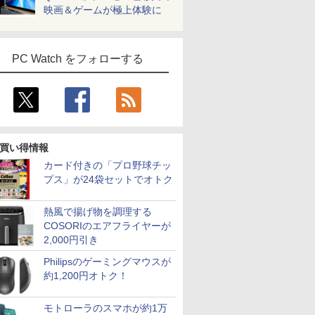
映画＆ゲームが極上体験に
PC Watch をフォローする
買い得情報
カード付きの「プロ野球チッ
プス」が24袋セットでオトク
7
7
7
7
8
8
8
8
9
9
9
9
10
10
10
10
熱風で揚げ物を調理する
COSORIのエアフライヤーが
2,000円引き
Philipsのゲーミングマウスが
約1,200円オトク！
ows11
%ポイン
カー直
れた世界
送料無料 2021年モデ
【楽天1位 累計販売100
Autodesk Fusion マス
DELL DTOP115-
【最新Office2024】
＼メーカー5年保証／
【楽天ブックス限定特
【期間限定P15倍+最大
【ポイント5倍&1500
【期間限定 ポイント
Pixio PX246 Wave ゲ
グローバル・ミニマム
【★最大10
【マラソン
【1,000
宇宙兄弟（
office
筐体・ミ
】モニタ
われない
ル HP ProBook 450
万台突破】モバイルモ
ターズガイド ベーシッ
002N1 [Dell Pro Micro
NEC Office付き
【最短即日発送】 【新
典】梅山恋和 2nd写真
10%OFFクーポン】
円OFFクーポン】【フ
UP＆クーポン配布】
ーミングモニター 23.8
課税Q＆A〈第2版〉 [
ト】【新生
内組立の 
イント最大3
ニング KC
モトローラのスマホが約1万
ンチワイド
ll
D HP
】[ 増田ち
G8 Windows11 64bit
ニター 15.6インチ フル
ク編 改訂第3版 [ 小原
(i5-14500T 8GB
Windows11 15.6型 第8
品】 モニター 24イン
集『COCOIRO（ココ
【3年保証】APPLE ア
ルHD&WEBカメラ】
富士通 FMV F55-K1 一
インチ FHD 120Hz IPS
PwC税理士法人 デジタ
2026】【Off
トップPC
元！】モニ
宙哉 ]