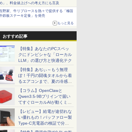
め」、料金値上げへの考え方にも言及
吉野家、牛リブロースを熱々で提供する「極旨
牛鉄板ステーキ定食」を発売
もっと見る
おすすめ記事
【特集】あなたのPCスペッ
クにドンピシャな「ローカル
LLM」の選び方と快適化テク
【特集】あぢぃ～もう無理
ぽ！千円の闘魂タオルから着
るエアコンまで、夏の冷感グ
ッズ一挙紹介
【コラム】OpenClawと
Qwen3.5-9Bプリインで届い
てすぐローカルAIが動くミニ
PC「SER9 Pro」
【レビュー】給電が途切れな
い優れもの！バッファロー製
Type-C充電器の検証で分か
ったこと