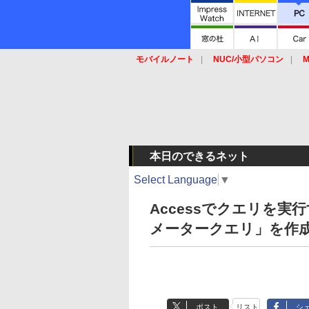
モバイルノート
NUC/小型パソコン
M
SSD
キーボード
マウス
本日のできるネット
Select Language
▼
Accessでクエリを
メータークエリ」を作
ポスト
リスト
シ