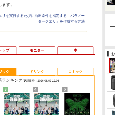
します。
でクエリを実行するたびに抽出条件を指定する「パラメー
タークエリ」を作成する方法
トップ
モニター
本
お
3
3
3
3
4
4
4
4
5
5
5
5
6
6
6
6
ジック
ドリンク
コミック
れ筋ランキング
更新日時：2026/08/07 12:06
イン
を
【★最大100%ポイン
モニター 27インチ
魔女と傭兵（9） 【電
【正規永久版Office付
13.3インチ 良品
【ポイント10倍】美品
＼本日限定500円値下
怪異の民俗学【全8
【中古】【極軽極薄】
【中古】富士通
Dell Technologies
リラックマ・日めくり
【新品】Wind
【★最大100
【公式・メー
ゾンビのあふ
ノ
代
天
ト】【Office 2024
144Hz FHD pcモニタ
子書籍】[ 宮木真人 ]
き】NiPoGi ミニpc
Lenovo ThinkPad X13
HP 400 G6 SF 9世代
げ／＼楽天1位！2026
巻】セット [ 小松 和彦
東芝 dynabook G83
ESPRIMO D588 整備済
P2422H プロフェッシ
（2027年1月始まりカ
ノートパソコン 
ト】【超小型
販・送料無料
で俺だけが襲
H&B】【タッチパネル
ー フリッカーレス
Intel N5030 最大3.1Hz
Gen2 Type-20XJ フル
Core i5 9500 メモリ
年最新の超軽量超薄型
]
13.3型
み品 第9世代 Intel
ョナルシリーズ 23.8イ
レンダー）
付き 15.6イ
ニパソコン】De
ー 新品 フルH
5 【電子書籍