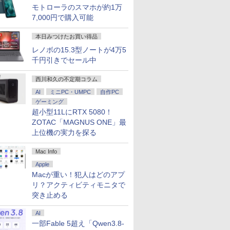
モトローラのスマホが約1万
7,000円で購入可能
本日みつけたお買い得品
レノボの15.3型ノートが4万5
千円引きでセール中
西川和久の不定期コラム
AI
ミニPC・UMPC
自作PC
ゲーミング
超小型11LにRTX 5080！
ZOTAC「MAGNUS ONE」最
上位機の実力を探る
Mac Info
Apple
Macが重い！犯人はどのアプ
リ？アクティビティモニタで
突き止める
AI
一部Fable 5超え「Qwen3.8-