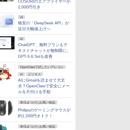
COSORIのエアフライヤーが
2,000円引き
AI
格安の「DeepSeek API」が
近日大幅値上げへ
AI
ChatGPT、無料プランもテ
キストチャットが無制限に。
GPT-5.6 Solも改善
OpenClawで試したいアレコレ
AI
ビジネス
AIにGmailを読ませて大丈
夫？OpenClawで安全にメー
ルを片付ける手順
本日みつけたお買い得品
Philipsのゲーミングマウスが
約1,200円オトク！
本日みつけたお買い得品