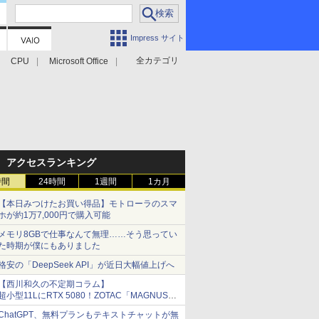
Impress サイト
全カテゴリ
CPU
Microsoft Office
アクセスランキング
時間
24時間
1週間
1カ月
【本日みつけたお買い得品】モトローラのスマ
ホが約1万7,000円で購入可能
メモリ8GBで仕事なんて無理……そう思ってい
た時期が僕にもありました
格安の「DeepSeek API」が近日大幅値上げへ
【西川和久の不定期コラム】
超小型11LにRTX 5080！ZOTAC「MAGNUS
ONE」最上位機の実力を探る
ChatGPT、無料プランもテキストチャットが無