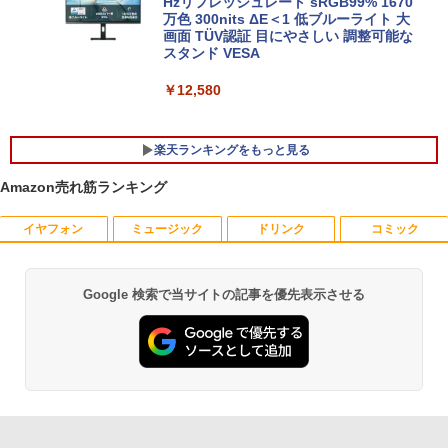
ガレリア ゲーミングPC デスクトップパ
Hzリフレッシュレート sRGB99% 1670
￥34,800
5
ソコン Core Ultra 7 265F RTX 5070 Ti
万色 300nits ΔE＜1 低ブルーライト 大
メモリ 16GB / SSD 500GB Windows 11
画面 TÜV認証 目にやさしい 調整可能な
Home GALLERIA XPC7M-R57T-GD 186
スタンド VESA
18-5097
￥12,580
￥381,580
楽天ランキングをもっと見る
Amazon売れ筋ランキング
イヤフォン
ミュージック
ドリンク
コミック
夏帆 The Tale of KAHO [ 村上 春樹 ]
1
￥2,860
Google 検索で当サイトの記事を優先表示させる
Anker Soundcore P40i オフホワイト
BRUCE WAYNE feat. Flo Milli, ATL Jacob
【Amazon.co.jp限定】 い・ろ・は・す 2L P
薬屋のひとりごと 17巻 (デジタル版ビッグガ
[Explicit]
ET ラベルレス ×8本
ンガンコミックス)
￥7,990
￥250
￥1,112
￥770
プレステップ神道学（9） [ 國學院大學神
2
道文化学部 ]
Anker Soundcore P31i ブラック
BRUCE WAYNE feat. Flo Milli, ATL Jacob
by Amazon 天然水 ラベルレス 500ml ×24本
異世界居酒屋「のぶ」(22) (角川コミックス・
￥1,980
[Explicit]
富士山の天然水 バナジウム含有 水 ミネラル
エース)