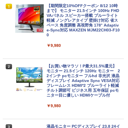
【期間限定 ポイントUP＆クーポン配
【送料無料】ETC: hp ProDesk 400 G6
【期間限定10%OFFクーポン 8/12 10時
1
1
1
布】 Lenovo Chromebook Duet EDU G
Desktop Mini PC Core i5-10500T 2.30
まで】 モニター 21.5インチ 100Hz FHD
2 2in1 ノートパソコン 83HKS00M00 Ch
GHz /メモリ16GB /SSD256GB/HDD500
VAパネル スピーカー搭載 ブルーライト
romeOS MediaTek Kompanio 838 メモ
GB/無線LAN/光学ドライブ付き/ 【Wind
軽減 ノングレアタイプ 壁掛け対応 省ス
リ4GB eMMC64GB 10.95インチ タッチ
ows11】WPS Office付き /超小型 中古デ
ペース 角度調整 高視野角 178° Adaptiv
対応 再生品Sランク
スクトップパソコン 【3ケ月保証】 ＆
e-Sync対応 MAXZEN MJM22CH03-F10
おまけ付き（中古USB式キーボートとマ
0
ウス）
￥29,800
￥9,980
￥44,800
レビュー投稿 5年保証｜MS Office 2024
2
H&B 搭載｜中古ノートパソコン Windo
【お買い物マラソ！P最大31.5%還元】
2
ws11 Office付｜テンキー DVD 搭載｜C
【楽天ランキング1位！】デスクトップパ
モニター 21.5インチ 120Hz モニター 2
2
ore i5 第7世代 メモリ 8GB SSD 256GB
ソコン 一体型pc 23.8型 フルHD液晶一体
2インチ pcモニター フルhd 非光沢 液晶
｜店長厳選 Lenovo ThinkPad 15.6型 Bl
型 デスクトップパソコン インテル Core
ディスプレイ Adaptive Sync VESA対応
uetooth Wi-Fi 無線｜中古 パソコン 中古
7【Windows 11搭載】USB 2.0 USB 3.0
フレームレス HDMI*2 ブルーライト軽減
PC Word Excel
5G WIFI搭載 一体型パソコン メモリー 8
チルト調節可 ビジネス用 五年保証 pcモ
~16GB SSD 256~2048GB PSE認証済
ニター目に優しい HDMIケーブル付
￥29,800
￥49,800
￥9,980
Xiaomi シャオミ REDMI Pad 2 6+128G
3
B ラベンダーパープル 11型Androidタブ
【エントリーでポイント100％還元のチ
液晶モニター PCディスプレイ 23.8 24イ
3
3