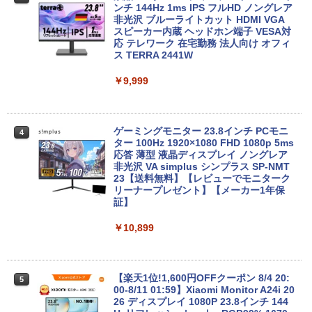
レット 6GB/128GB/WiFi VHU5864JP
ャンス】GMKtec M8 ミニPC【AMD Ryz
ンチ 144Hz 1ms IPS フルHD ノングレア
en 5 PRO 6650H 16GB 512GB】4.5GH
非光沢 ブルーライトカット HDMI VGA
z 6コア 12スレッド OCuLink Windows
スピーカー内蔵 ヘッドホン端子 VESA対
￥29,981
11 Pro LPDDR5 6400MT/s 16T増設 3画
応 テレワーク 在宅勤務 法人向け オフィ
面2.5GbpsLAN Bluetooth5.2 WiFi HD
ス TERRA 2441W
MI 省エネ ゲーミングpc みにpc minipc
8K コンパクト
￥9,999
【P最大15倍還元】2025年新生活応援！
4
激安！ノートパソコン Office搭載 初期設
￥78,248
定済 Win11搭載 インテル第13世代CPU
メモリ8GB 高速SSD256GB/512GB 14.1
型FHD液晶 Webカメラ 日本語配列キー
ゲーミングモニター 23.8インチ PCモニ
4
ボード付き テレワーク・在宅勤務・オン
ター 100Hz 1920×1080 FHD 1080p 5ms
ライン授業対応 軽量ノートPC 14Q8F
【エントリーでポイント100％還元のチ
応答 薄型 液晶ディスプレイ ノングレア
4
ャンス】GMKtec ミニPC M3Pro Intel C
非光沢 VA simplus シンプラス SP-NMT
ore i5 13500H 最大4.7GHz 12コア16ス
23【送料無料】【レビューでモニターク
￥31,980
レッド 16GB DDR4 2スロット 64GBま
リーナープレゼント】【メーカー1年保
で拡張可能 512GB/1TB SSD M.2 2280
証】
Windows11 Pro WiFi 6E Bluetooth 5.2
HDMI 4K 3画面 高速LAN パソコン mini
￥10,899
DELL Inspiron15 5583 Windows11 64
5
pc 業務用
bit WEBカメラ HDMI テンキー Core i7 8
565U メモリー8GB 高速SSD256GB+HD
￥99,998
D1TB 無線LAN DVDマルチ A4サイズ フ
ルHD液晶 ノートパソコン【中古】【30
【楽天1位!1,600円OFFクーポン 8/4 20:
5
日保証】1708114
00-8/11 01:59】Xiaomi Monitor A24i 20
26 ディスプレイ 1080P 23.8インチ 144