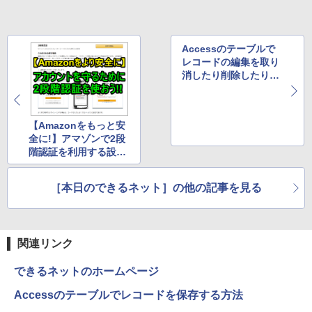
リング ANC 36時間再生
￥998
￥5,478
￥3,480
Accessのテーブルで
レコードの編集を取り
消したり削除したりす
る方法
【Amazonをもっと安
全に!】アマゾンで2段
階認証を利用する設定
方法
［本日のできるネット］の他の記事を見る
関連リンク
できるネットのホームページ
Accessのテーブルでレコードを保存する方法