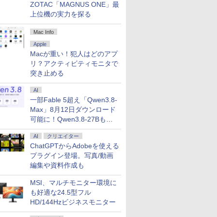
ZOTAC「MAGNUS ONE」最
上位機の実力を探る
Mac Info
Apple
Macが重い！犯人はどのアプ
リ？アクティビティモニタで
突き止める
AI
一部Fable 5超え「Qwen3.8-
Max」8月12日ダウンロード
可能に！Qwen3.8-27Bも順
次
AI
クリエイター
ChatGPTからAdobeを使える
プラグイン登場。写真/動画
編集や資料作成も
MSI、マルチモニター環境に
も好適な24.5型フル
HD/144Hzビジネスモニター