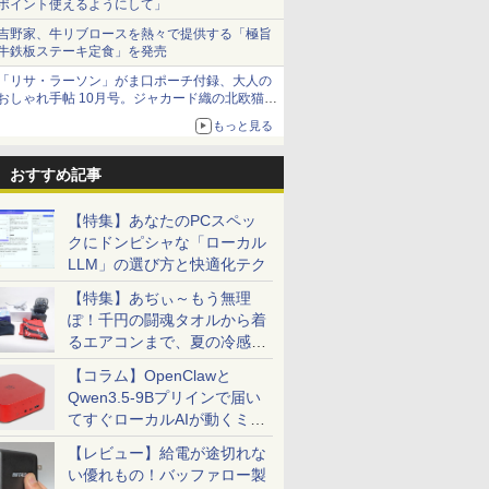
ポイント使えるようにして」
吉野家、牛リブロースを熱々で提供する「極旨
牛鉄板ステーキ定食」を発売
「リサ・ラーソン」がま口ポーチ付録、大人の
おしゃれ手帖 10月号。ジャカード織の北欧猫デ
ザイン
もっと見る
おすすめ記事
【特集】あなたのPCスペッ
クにドンピシャな「ローカル
LLM」の選び方と快適化テク
【特集】あぢぃ～もう無理
ぽ！千円の闘魂タオルから着
るエアコンまで、夏の冷感グ
ッズ一挙紹介
【コラム】OpenClawと
Qwen3.5-9Bプリインで届い
てすぐローカルAIが動くミニ
PC「SER9 Pro」
【レビュー】給電が途切れな
い優れもの！バッファロー製