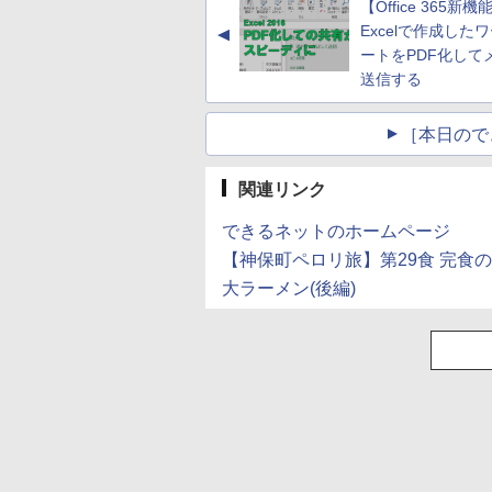
 スピーカー付き
対応 KTC H27T27S
【Office 365新機
(Smart Basic)
ランキング6冠
Excelで作成した
▲
ートをPDF化して
送信する
［本日ので
関連リンク
できるネットのホームページ
【神保町ペロリ旅】第29食 完食
大ラーメン(後編)