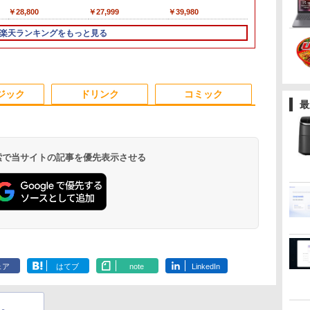
メモ
第9世代 Core i5 9500
FHD1920*1080IPS液晶
＆新品無線マウスセッ
ProBook 450 G7 第10
mini pc Windows11
フルHD / Win
Mid2010年
￥26,800
￥28,800
￥32,800
￥27,999
￥33,800
￥39,980
￥34,990
￥42,000
プ
リ:8GB/SSD:256GB/512GB/1TB/12.5
メモリ8GB 高速
最大メモリ16GB
ト】HP EliteDesk 800
世代 Core i5 メモリ
Pro 12GB+256GB
高性能 AMD Ry
型/Webカメ
SSD256GB
SSD1TB Office付きパ
G1 SFF デスクトップ
16GB SSD256GB
SSD (4TB拡大可能) 4K
5650u/ 16GB
楽天ランキングをもっと見る
ラ/WIFI/Bluetooth/HDMI/USB
Windows11 Pro Office
ソコン
PC 第4世代Core-i7
Bluetooth HDMI カメ
静音 高速熱放散 小型
NVMe式256GB
ク
Type-C/中古 パソコン
2019搭載 WiFi 無線
MicrosoftOffice2024
Office付き
ラ Wi-Fi 15.6インチ
超軽量ミニパソコン豊
カメラ/ 無線Wi-
中古PC 中古ノートパソ
LAN DVD ドライブ 4K
可 日本語配列キーボー
Windows11 メモリ
Windows 11 Pro 送料
富なインターフェース
Office付き/ 
コン Windows11
対応 省スペース 中古
ド/Webカメラ /USB
8GB/16GB
無料 保証付き
USB3.2/HDMI 2.0×2 高
古ノートパソ
3
3
4
4
5
5
6
6
PC 整備済み品 90日保
3.0 /HDMI 5GWIFI
SSD256GB/512GB ハ
速2.4G/5GWi-Fi BT4.2
パソコン 中古
ジック
ドリンク
コミック
証 送料無料
Bluetooth ノートパソ
イブリッド Wi-Fi DVD
省電力 小型パソコン
込送料無料 
最
コン
USB3.0 デスクトップ
当日発送
PC 中古 PC
 検索で当サイトの記事を優先表示させる
ア
Thinlerain 13.3インチ
歴史地理学事典 [ 歴史
アイ・オー・データ ワ
はじめての世界名作え
★エイスース / ASUS
80代になるとたいてい
モニター 21.
キングダム 8
タ
[
モニター 小型 ディスプ
地理学会 ]
イド液晶ディスプレイ
ほん あかいえほんの
アイケア液晶ディスプ
ボケるか死ぬ。70代は
チ/23.8インチ
グジャンプコ
レイ 液晶ディスプレイ
21.5/23.8/27型
おうち（1～40巻）
レイ フル
神様から与えられた特
フルhd 高画質 
ス） [ 原 泰久 
￥26,400
トカ
モニター/1366x768/95°
1920×1080/アナログ
（0） [ 中脇 初枝 ]
HD(1920x1080) IPSパ
別な時間 （幻冬舎新
VA ノングレ
￥12,149
￥12,280
￥26,400
￥13,200
￥1,034
￥11,980
￥770
ィス
視野/HDMI VGA AV
RGB HDMI/ブラック/
ネル VA249QGZ [23.8
書） [ 林真理子 ]
スピーカー内蔵
.
Anker Soundcore
On My Road
by Amazon 天然水
ONE PIECE モノクロ
【2026年アップグレ
On My Road
by Amazon 炭酸水
HUNTER×HUNTER
Xiaomi シャオミ
BUGS LIFE
コカ・コーラ やかんの
スーパーの裏でヤニ吸
pc
BNC USB ポー
スピーカー：あり/より
インチ]【PCモニタ
証 ディスプレ
Liberty 5 ミッドナイ
(Stadium ver.)
ラベルレス 2L×9本
版 115 (ジャンプコミ
ード版】AOKIMI ワ
(Stadium ver.)
ラベルレス 500ml
モノクロ版 39 (ジャ
REDMI Buds 8 Lite ワ
麦茶 from 爽健美茶 ラ
うふたり 9巻 (デジタル
ト/VESAマウント/スピ
サステナブルなディス
ー・液晶ディスプレ
ンモニター P
￥250
トブラック
ックスDIGITAL)
イヤレスイヤホン
×24本 強炭酸水 ペッ
ンプコミックス
イヤレスイヤホン
ベルレス
版ビッグガンガンコミ
ーカー内蔵/リモコン
プレイへ/3辺フレーム
イ】【送料無料】
ー フルハイ
￥250
￥1,117
￥250
ェア
はてブ
note
LinkedIn
水
bluetooth イヤホン
トボトル 500ミリリ
DIGITAL)
Bluetooth 5.4 ノイズ
650mlPET×24本
ックス)
1
レス
21インチ 液
￥14,990
￥594
￥1,964
￥1,625
￥572
￥2,980
￥2,009
￥810
V12 小型軽量 ブルー
ットル (Smart
キャンセリング ANC
マク
アイリスオーヤ
トゥースHi-Fi 最大
Basic)
36時間再生
JF *
36時間再生 ぶるーと