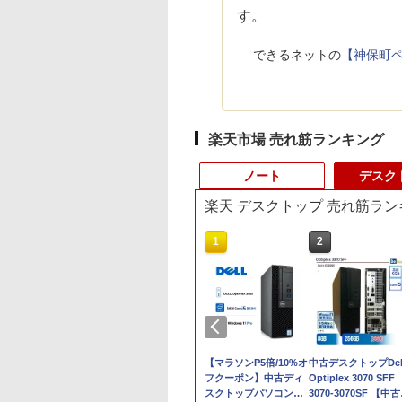
す。
できるネットの
【神保町ペ
楽天市場 売れ筋ランキング
ノート
デスク
楽天 デスクトップ 売れ筋ラン
10
10
1
1
2
2
最大100%ポイン
最大100%ポイン
LENOVO｜レノボジャ
【全品ポイント10倍！
8月5日限定10倍＆抽選
【マラソンP5倍/10%オ
パナソ ニック ノート
中古デスクトップDel
【新生活応援・
【Win11正式対応】
パン ノートパソコン
要エントリー】【期間
10000P！｜高性能ノー
フクーポン】中古ディ
パソコン Let's note
Optiplex 3070 SFF
】【Office 2019
 OptiPlex 3080
IdeaPad Duet370
限定セール】Inspiron
トパソコン富士通 ライ
スクトップパソコン
CF-SV8 軽量化 12.1
3070-3070SF 【中