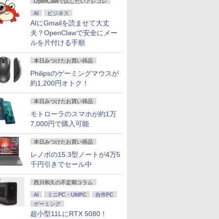
在宅 スピーカー付き
対応 KTC 
OpenClawで試したいアレコレ
楽天ランキング6冠
AI
ビジネス
AIにGmailを読ませて大丈
夫？OpenClawで安全にメー
ルを片付ける手順
本日みつけたお買い得品
Philipsのゲーミングマウスが
約1,200円オトク！
本日みつけたお買い得品
モトローラのスマホが約1万
7,000円で購入可能
本日みつけたお買い得品
レノボの15.3型ノートが4万5
千円引きでセール中
西川和久の不定期コラム
AI
ミニPC・UMPC
自作PC
ゲーミング
超小型11LにRTX 5080！