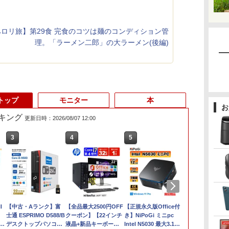
ロリ旅】第29食 完食のコツは麺のコンディション管
理。「ラーメン二郎」の大ラーメン(後編)
トップ
モニター
本
お
キング
更新日時：2026/08/07 12:00
3
3
4
4
5
5
6
6
l
【★最大100%ポイン
【中古・Aランク】富
【整備済み品】 15.6イ
【全品最大2500円OFF
【マラソンP5倍/10%オ
【正規永久版Office付
13.3インチ 
iMac 27インチ
ト】Lenovo ThinkPad
士通 ESPRIMO D588/B
ンチ 第11世代Intel
クーポン】【22インチ
フクーポン】中古ノー
き】NiPoGi ミニpc
Lenovo Thin
i5-2.8 GHz 
イ
古】
X280/第8世代 Core i5/
デスクトップパソコン
N5095
液晶+新品キーボード
トパソコン HP
Intel N5030 最大3.1Hz
X13 Gen2 Ty
メモリ8GB MC