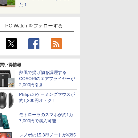
た！
PC Watch をフォローする
買い得情報
熱風で揚げ物を調理する
COSORIのエアフライヤーが
7
7
8
8
9
9
10
10
2,000円引き
Philipsのゲーミングマウスが
約1,200円オトク！
モトローラのスマホが約1万
7,000円で購入可能
良品
 Core
【エントリーでポイン
【新品】Windows11
HP Elite Dragonfly G2
3画面 出力可能 ■ 大容
【★最大100%ポイン
【★最大100%ポイン
LENOV
【全品ポイ
kPad
HDD1TB
ト100％還元チャンス】
ノートパソコン office
13.3インチ 第11世代
量 16GB メモリ ■
ト】【新生活応援・
ト】【Win11正式対応】
パン ノー
要エント
レノボの15.3型ノートが4万5
pe-20XJ
511J/A
GMKtec G10 ミニ
付き 15.6インチワイド
Core i5 メモリ8GB
SSD 256GB ■ Core i7
2026】【Office 2019
Dell OptiPlex 3080
IdeaPad D
限定セール】