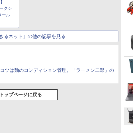
能】
ゅーす コードレス
ENCノイズキャンセ
ワークシ
リング 自動ペアリン
メール
グ Type-C充電 マイ
ク付き 防水 タッチ式
音量調整 スポーツ/通
勤/通学/WEB会議(ホ
きるネット］の他の記事を見る
ワイト)
のコツは麺のコンディション管理。「ラーメン二郎」の
トップページに戻る