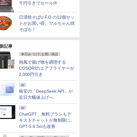
dows11/
モデル
PC【AMD Ryzen 5
液晶 フルHD Intel
SSD 256GB Webカメ
■ 高年式モデル ■
H&B】富士通
SFF/第10世代 Core i5/
Chromeb
Inspiro
千円引きでセール中
￥61,999
￥39,800
￥39,800
￥49,800
￥23,999
￥45,800
￥51,480
￥54,250
zen 5-
3500U DDR4 16GB
Pentium GOLD 6500Y
ラ WiFi 6 タッチパネル
Windows10 Pro ■ オ
LIFEBOOK U757/第7世
メモ
ィブルー 82
PC DELL I
/ 爆速
512GB/256GB/1T
メモリ12GB 新品
Windows11 中古ノー
フィスソフト付 ■
代 Core i5/メモ
リ:8GB/16GB/32GB/SSD:256GB/
[10.95型 /
3020s 
日清焼そばU.F.O.の12個セッ
-SSD/
SSD】4C/8T 3.7GHz
SSD256GB USB3.0
トパソコン
DELL OptiPlex 7050
リ:8GB/16GB/SSD:256GB/512GB/
3.2/DP/HDMI/Wi-fi/2画
/Snapdra
古】
トがお買い得。マルちゃん焼
Fi6/
64GB 16T拡張
HDMI 日本語配列キー
MT ミニタワー【中古
テンキー/15.6型/Wi-
面出
リ：4GB /
Win11【中
Windows11 Pro 8K/4K
ボード【NC15】
パソコン】 初期設定不
Fi/DVD/HDMI/VGA/Office/
力/Windows11/Windows10/Office
128GB /
そばも！
コン 中古
3画面出力 LAN *2
要 整備済み 安心サポ
中古 パソコン/中古PC
中古 デスクトップ デス
ル]
7
7
8
8
9
9
10
10
PC】税
WiFi5 Bluetooth5.0
ート
ノートパソコ
クトップPC
あす楽対応
Nucbox みにpc Ryzen
ン/Windows11
新記事
5
本日みつけたお買い得品
N95/N97/N100/4300U/N150
より高性能
熱風で揚げ物を調理する
COSORIのエアフライヤーが
2,000円引き
5イン
0 （ヤン
【楽天1位常連・超800
【送料無料】JISハンド
【楽天1位 累計販売100
魔王城の料理番 〜コワ
＼メーカー5年保証／
お経に記された宝のあ
【1,000
異世界居酒
AI
/27インチ
ミック
冠獲得】黒/白 モニター
ブック 生コンクリー
万台突破】モバイルモ
モテ魔族ばかりだけ
【最短即日発送】 【新
りか 仏教レコード [
イント最大3
(22) 【電
100Hz
]
21.5 / 23.8 / 24.5 / 27型
ト 2026／日本規格協
ニター 15.6インチ フル
ど、ホワイトな職場で
品】 モニター 24イン
三木大雲 ]
元！】モニ
川 夏哉 ]
格安の「DeepSeek API」が
ア 非光沢
240Hz/200Hz
会／編
HD 4K タッチパネル バ
す〜 6巻 【電子書
チ ディスプレイ PCモ
チ 液晶デ
近日大幅値上げへ
￥11,999
￥27,940
￥12,999
￥792
￥16,800
￥1,650
￥16,979
￥924
 3年保
/180Hz/165Hz/100Hz
ッテリー内蔵 選べる13
籍】[ ワイエム系 ]
ニター ASUS 液晶ディ
WQHD(256
イ パソコ
ゲーミングモニター
モデル 非光沢IPS パネ
スプレイ VA249QGZ
144Hz V
AI
Cモニタ
1ms応答 pcモニター
ル Type-C対応 HDMI
VA249QGSZ 23.8型
ーライト軽
ChatGPT、無料プランもテ
ビジョン
パソコン モニター 非光
モニター 持ち運び ディ
1920×1080 IPSパネル
FreeSync 
キストチャットが無制限に。
晶モニター
沢 スピーカー内蔵
スプレイ サブディスプ
5年保証付き 応答速度
サポート 
GPT-5.6 Solも改善
マ DT-
HDR/Freesync/VESA
レイ デュアルモニター
1ms フレームレス
ジュアルゲ
cocopar HG-238
ミニPC対応 EVICIV
120Hz 仕事 ビジネス
応 129%s