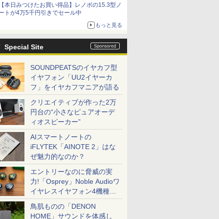
【本日みつけたお買い得品】レノボの15.3型ノ
ートが4万5千円引きでセール中
もっと見る
Special Site
SOUNDPEATSのイヤカフ型
イヤフォン「UU2イヤーカ
フ」をイヤカフマニアが語る
クリエイティブが作った2万
円台の“小さなピュアオーデ
ィオスピーカー”
AIスマートノートの
iFLYTEK「AINOTE 2」はな
ぜ魅力的なのか？
エントリーなのに脅威の実
力!「Osprey」Noble Audioワ
イヤレスイヤフォン4機種を
一気に聴く
鳥肌ものの「DENON
HOME」サウンドを体感し