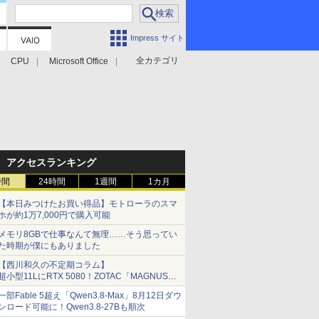
Impress サイト
全カテゴリ
CPU
Microsoft Office
アクセスランキング
時間
24時間
1週間
1カ月
【本日みつけたお買い得品】モトローラのスマ
ホが約1万7,000円で購入可能
メモリ8GBで仕事なんて無理……そう思ってい
た時期が僕にもありました
【西川和久の不定期コラム】
超小型11LにRTX 5080！ZOTAC「MAGNUS
ONE」最上位機の実力を探る
一部Fable 5超え「Qwen3.8-Max」8月12日ダウ
ンロード可能に！Qwen3.8-27Bも順次