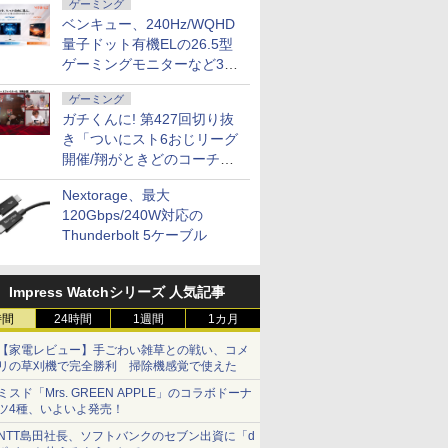
ゲーミング
ベンキュー、240Hz/WQHD
量子ドット有機ELの26.5型
ゲーミングモニターなど3機
種
ゲーミング
ガチくんに! 第427回切り抜
き「ついにスト6おじリーグ
開催/翔がときどのコーチ就
任など」
Nextorage、最大
120Gbps/240W対応の
Thunderbolt 5ケーブル
Impress Watchシリーズ 人気記事
時間
24時間
1週間
1カ月
【家電レビュー】手ごわい雑草との戦い、コメ
リの草刈機で完全勝利 掃除機感覚で使えた
ミスド「Mrs. GREEN APPLE」のコラボドーナ
ツ4種、いよいよ発売！
NTT島田社長、ソフトバンクのセブン出資に「d