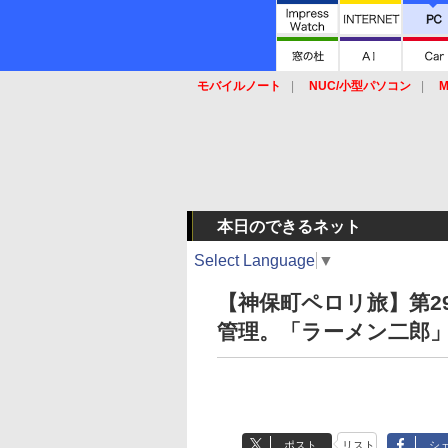
モバイルノート
NUC/小型パソコン
M
SSD
キーボード
マウス
本日のできるネット
Select Language
▼
【神保町ペロリ旅】第2
管理。「ラーメン二郎」
ポスト
リスト
シ