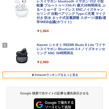
中古パソコン｜Microsoft office 2019搭
ネル
レスイヤホン bluetooth イヤホン V12 小型
載｜ノートパソコン｜中古パソコン｜パ
軽量 ブルートゥースHi-Fi 最大36時間再生 ぶ
￥1,210
HP ProDesk 400 G7 SFF Core i3-10100
4
ソコン｜中古ノートPC｜ノートPC
るーとゅーす コードレス ENCノイズキャン
￥9,800
/ DDR4メモリ8GB / SSD256GBWin11Pr
セリング 自動ペアリング Type-C充電 マイク
o 64bit 搭載 【中古】 デスクトップパソ
付き 防水 タッチ式音量調整 スポーツ/通勤/通
￥29,800
コン
学/WEB会議(ホワイト)
【楽天1位!1,600円OFFクーポン 8/4 20:
うごく！あそべる！ 超かんたん工作
￥28,800
4
5
￥1,964
00-8/11 01:59】Xiaomi Monitor A24i 20
（全6巻） （0） [ ヒダ オサム ]
【新品】【楽天1位！】ノートパソコン
26 ディスプレイ 1080P 23.8インチ 144
4
新品第13世代CPU搭載ノートPC Office
Hzリフレッシュレート sRGB99% 1670
￥19,140
付きノートパソコン 初心者向け Window
万色 300nits ΔE＜1 低ブルーライト 大
Xiaomi シャオミ REDMI Buds 8 Lite ワイヤ
中古美品 フルHD 23.8インチ液晶一体型
5
s11 初期設定済 Webカメラ zoom 日本語
画面 TÜV認証 目にやさしい 調整可能な
レスイヤホン Bluetooth 5.4 ノイズキャンセ
Fujitsu ESPRIMO K558/B (FMVK1000
キーボード 14.1型 Intel Celeron メモリ
スタンド VESA
リング ANC 36時間再生
1) / Windows11/ 超高性能 第9世代Core
8GB SSD1TB(最大) 大容量バッテリービ
i5-9500T/ 8GB/ 爆速256GB-SSD/ Office
ジネス 大学生 プレゼント 学生向け
￥12,580
￥2,980
付き/ Win11【デスクトップ 中古パソコ
ン 中古PC】税込送料無料 あす楽対応 即
￥29,800
日発送（Windows10も対応可能/ Win1
0）
Amazonランキングをもっと見る
モニター 21.5インチ/23.8インチ/27イン
5
チ フルhd 高画質 100Hz VA ノングレア
￥29,990
【楽天1位常連】【新品】 2026年最新モ
非光沢 スピーカー内蔵 3年保証 ディスプ
5
デル ノートパソコン パソコン JIS 日本
レイ パソコンモニター PCモニター フル
Google 検索で当サイトの記事を優先表示させる
BRUCE WAYNE feat. Flo Milli, ATL Jacob
by Amazon 天然水 ラベルレス 500ml ×24本
薬屋のひとりごと 17巻 (デジタル版ビッグガ
語キーボード 第14世代CPU搭載 Windo
ハイビジョン 21インチ 液晶モニター ア
[Explicit]
富士山の天然水 バナジウム含有 水 ミネラル
ンガンコミックス)
ws11 第13世代CPU搭載 14.1/15.6インチ
イリスオーヤマ DT-JF *
ウォーター ペットボトル 静岡県産 500ミリリ
ワイド液晶 フルHD cpu N95/N5095/N34
ットル (Smart Basic)
50 メモリ 8GB 12GB 16GB 32GB SSD
￥250
￥770
￥11,980