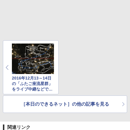
クスDIGITAL)
by Amazon 炭酸水 ラベルレス 500ml ×24本
強炭酸水 ペットボトル 500ミリリットル (Sm
￥250
art Basic)
￥594
￥1,625
2016年12月13～14日
の「ふたご座流星群」
をライブ中継などで見
る方法
［本日のできるネット］の他の記事を見る
関連リンク