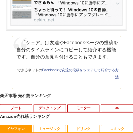
「シェア」は友達やFacebookページの投稿を
自分のタイムラインにコピーして紹介する機能
です。自分の意見を付けることもできます。
できるネットの
Facebookで友達の投稿をシェアして紹介する方
法
楽天市場 売れ筋ランキング
ノート
デスクトップ
モニター
本
Amazon売れ筋ランキング
イヤフォン
ミュージック
ドリンク
コミック
中古 ノートパソコン Windows11搭載 Of
HP(Inc.) M9L89A
HP ProDisplay 21.5インチワイドIPS モ
日本人に適した審美修復治療の理論と実
1
1
1
1