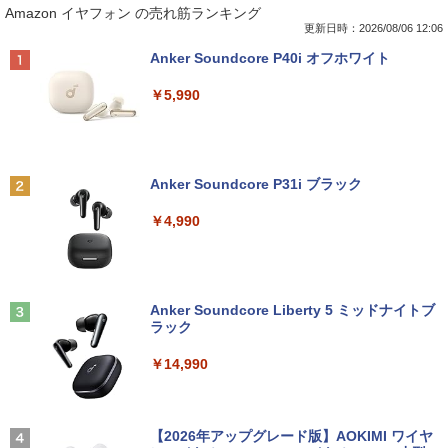
Amazon イヤフォン の売れ筋ランキング
fice付き NEC VKT16M7 第8世代 Core i5
ニター P224/フルHD（1920x1080）/HD
際 [ 貞光謙一郎 ]
14型 メモリ8GB SSD256GB 初期設定済
MI、VGA、DisplayPort/VESA規格/スリ
更新日時：2026/08/06 12:06
￥9,730
み 薄型 軽量 WEBカメラ 整備済み品 ノ
ムベゼル/フリッカーフリー/ブルーライト
￥17,600
Anker Soundcore P40i オフホワイト
ートPC
軽減/HDMI搭載モニター/Switch PS対応
(再生中古品)
￥5,990
￥26,800
中古パソコン | Dell | OptiPlex 3040 SFF
2
￥8,888
| Windows11 | デスクトップ | 一年保証 |
ゆるキャン△ 19 （まんがタイムKRコ
第6世代 | Core i5 6500 3.2(～最大3.6)G
2
ミックス フォワードコミックス） [ あf
Hz | MEM:8GB | HDD:500GB | DVD-RO
ろ ]
【1500円OFFクーポン】【テンキー&DV
M | Win11Pro64Bit | VGAなしモデル
2
Anker Soundcore P31i ブラック
Dドライブ】中古ノートパソコン 中古パ
モニター 21.5型 液晶ディスプレイ ベゼ
2
ソコン 15.6インチ SSD128GB メモリ8G
ル ディスプレイ 液晶モニター PCモニタ
￥913
￥9,980
￥4,990
B Core i5 第7世代 Microsoft Office付き
ー 壁掛け フリッカーレス FreeSync 21.
Windows11 富士通 Lifebook A747 ノー
5インチ 角度調節 FullHD ブルーライト
トパソコン 中古 PC パソコン 中古ノート
カット VAパネル VESAフル FHDノング
PC SSD1TB メモリ16GB
レア MAXZEN JM22CH02
九条の大罪（17） 【電子書籍】[ 真鍋昌
【今だけ】全品ポイント10倍 お買い物マ
3
3
平 ]
ラソン★8/4～8/11★中古パソコン デス
Anker Soundcore Liberty 5 ミッドナイトブ
￥17,800
￥9,480
クトップPC FUJITSU ESPRIMO Q558/B
ラック
Core i5 9500T メモリ8GB 中古SSD 2.5
￥759
インチ256GB Windows11 Pro 64bit
￥14,990
【送料無料】【1年保証】
最大180日保証｜第10世代｜中古ノート
Yoothi 互換品 液晶 14.0インチ NT140F
3
3
パソコン Windows11 office付き｜Core
HM-N43 NT140FHM-N44 NT140FHM-N
￥22,800
i3 第10世代｜メモリ8GB SSD256GB｜1
45 交換用 FullHD 1920x1080 IPS LED L
ちいかわ なんか小さくてかわいいやつ
4
5.6インチ｜メーカー選択可能｜整備済み
CD 液晶ディスプレイ 修理交換用液晶パ
【2026年アップグレード版】AOKIMI ワイヤ
（4） （ワイドKC） [ ナガノ ]