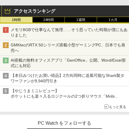
アクセスランキング
1時間
24時間
1週間
1カ月
メモリ8GBで仕事なんて無理……そう思っていた時期が僕にもあ
りました
GMKtecのRTX 50シリーズ搭載小型ゲーミングPC、日本でも発
売へ
AI搭載の無料オフィスアプリ「GenOffice」公開。Word/Excel形
式にも対応
【本日みつけたお買い得品】2方向同時に送風可能なShark製タ
ワーファンが9,940円引き
【やじうまミニレビュー】
ポケットにも楽々入るロジクールの2つ折りマウス「Mobi
Fold」。その気になるギミックとは？
もっと見る
PC Watch をフォローする