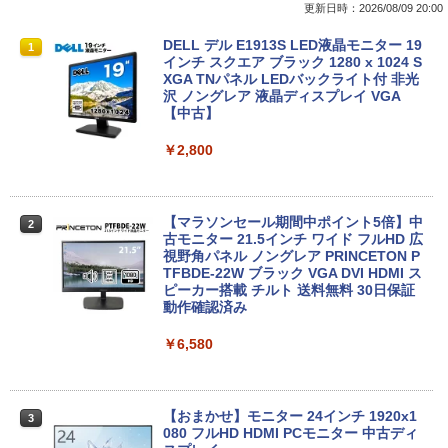
更新日時：2026/08/09 20:00
【マラソンP5倍/10%オフクーポン】中古
【全品最大2500円OFFクーポン】【超小
DELL デル E1913S LED液晶モニター 19
1
1
1
ノートパソコン Windows11 Pro Office
型筐体 ミニパソコン】 Office付き Wind
インチ スクエア ブラック 1280 x 1024 S
付き Lenovo ThinkPad L590 第8世代 C
ows11 メモリ16GB SSD 1TB Core i5 第
XGA TNパネル LEDバックライト付 非光
ore i5 メモリ16GB 高速SSD256GB 15.6
6世代 HP ProDesk 800G2 DM DisplayP
沢 ノングレア 液晶ディスプレイ VGA
インチ Bluetooth HDMI カメラ Wi-Fi 初
ort VGA 2画面同時出力 USB3.0 Type-C
【中古】
期設定済み 送料無料 90日保証
WIFI子機付 中古パソコン デスクトップ
ミニデスクトップ ミニPC
￥2,800
￥24,500
￥23,999
【マラソンセール期間中ポイント5倍】中
2
エントリーで最大10倍！ノートパソコン
古モニター 21.5インチ ワイド フルHD 広
2
｜東芝dynabook B55/65｜軽量 ｜ Micr
デスクトップパソコンDELL HP NEC 第
視野角パネル ノングレア PRINCETON P
2
osoft Office 2024 可｜高性能｜Office付
8〜10世代CoreI3I5選べる 21インチモニ
TFBDE-22W ブラック VGA DVI HDMI ス
き｜15.6インチ大画面｜Core i5 第8世代
ター付き アウトレット 新品SSD最大1TB
ピーカー搭載 チルト 送料無料 30日保証
メモリ8GB 新品SSD256GB｜Wi-Fi Blue
メモリ32GB Windows11 office付き Mic
動作確認済み
tooth WEBカメラ内蔵 中古パソコン オ
rosoftoffice2024可 中古デスクトップパ
フィス付き 中古PC ノートPC
ソコン DVD/WIFI/Bluetooth DisplayPor
￥6,580
t
￥25,000
￥29,800
【おまかせ】モニター 24インチ 1920x1
3
080 フルHD HDMI PCモニター 中古ディ