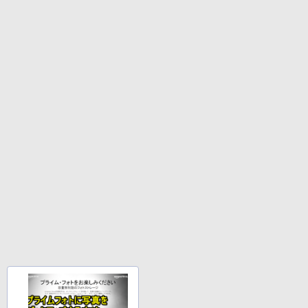
ラック
クスDIGITAL)
by Amazon 炭酸水 ラベルレス 500ml ×24本
強炭酸水 ペットボトル 500ミリリットル (Sm
￥250
art Basic)
￥14,990
￥594
￥1,625
日本集中治療医学会 専門医テキスト
4
【2026年アップグレード版】AOKIMI ワイヤ
On My Road (Stadium ver.)
HUNTER×HUNTER モノクロ版 39 (ジャンプ
第4版 [ 一般社団法人日本集中治療医学会
レスイヤホン bluetooth イヤホン V12 小型
コミックスDIGITAL)
教育委員会 ]
by Amazon 天然水ラベルレス 2L×9本
軽量 ブルートゥースHi-Fi 最大36時間再生 ぶ
￥250
るーとゅーす コードレス ENCノイズキャン
￥572
￥22,000
￥1,117
セリング 自動ペアリング Type-C充電 マイク
付き 防水 タッチ式音量調整 スポーツ/通勤/通
学/WEB会議(ホワイト)
On My Road (Stadium ver.)
スーパーの裏でヤニ吸うふたり 9巻 (デジタル
タッチペンで音が聞ける！ はじめてずか
5
￥1,964
版ビッグガンガンコミックス)
ん1000 英語つき はじめて図鑑1000 はじ
【Amazon.co.jp限定】 伊藤園 磨かれて、澄
めてのずかん こども 子ども 0歳 1歳 2歳
みきった日本の水 2L 8本 ラベルレス [ ケース
￥250
3歳 4歳 小学館 タッチペン 図鑑 ずかん
] [ 水 ] [ ペットボトル ] [ 箱買い ] [ ストック
￥810
はじめて 英語 プレゼント クリスマス お
Xiaomi シャオミ REDMI Buds 8 Lite ワイヤ
] [ 水分補給 ]
祝い 知育玩具 英語教育
レスイヤホン Bluetooth 5.4 ノイズキャンセ
リング ANC 36時間再生
￥998
￥5,478
￥3,480