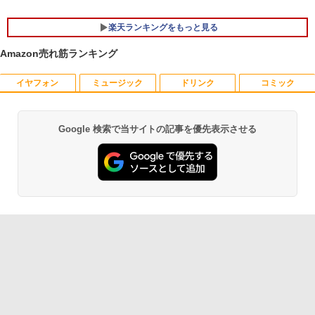
き 8世代Core i5-8250U NVMeSSD256G
T13 Max AI ミニPC【法人様に選ばれる·I
B メモリ8GB Webカメラ内蔵 指紋認証
ntelの安定性】Core Ultra U9-185H搭載
楽天ランキングをもっと見る
Type-C Thunderbolt3 キーボードバッ
128GB DDR5+6TB SSD拡張可能｜USB
クライト HDMI microSD Office Windo
4×2｜WiFi7·BT5.4·2.5G LAN｜SDカー
Amazon売れ筋ランキング
ws11
ド対応｜業務·動画編集·3D設計·サーバー
運用｜3年保証 mini pc 16GB+1TB
￥22,000
イヤフォン
ミュージック
ドリンク
コミック
夏帆 The Tale of KAHO [ 村上 春樹 ]
1
￥108,430
￥2,860
Google 検索で当サイトの記事を優先表示させる
Anker Soundcore P40i オフホワイト
BRUCE WAYNE feat. Flo Milli, ATL Jacob
【Amazon.co.jp限定】 い・ろ・は・す 2L P
薬屋のひとりごと 17巻 (デジタル版ビッグガ
[Explicit]
ET ラベルレス ×8本
ンガンコミックス)
￥7,990
￥250
￥1,112
￥770
プレステップ神道学（9） [ 國學院大學神
2
道文化学部 ]
Anker Soundcore P31i ブラック
BRUCE WAYNE feat. Flo Milli, ATL Jacob
by Amazon 天然水 ラベルレス 500ml ×24本
異世界居酒屋「のぶ」(22) (角川コミックス・
￥1,980
[Explicit]
富士山の天然水 バナジウム含有 水 ミネラル
エース)
ウォーター ペットボトル 静岡県産 500ミリリ
￥5,990
ットル (Smart Basic)
￥250
￥832
￥1,380
1OC Vol.7 （TJMOOK）
3
Anker Soundcore Liberty 5 ミッドナイトブ
見知らぬ糸
ONE PIECE モノクロ版 115 (ジャンプコミッ
￥1,650