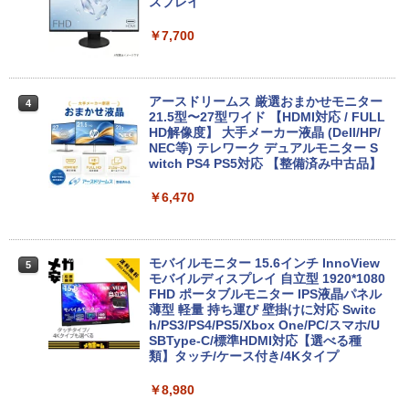
【ポイント最大28倍】 Lenovo 11.6イン
スプレイ
3
チ 2in1 ノートパソコン 500e chromebo
超得2,500円OFF&P2倍｜楽天1位｜最大
3
ok gen3 CPU intel celeron N4500 メモ
180日保証｜Core i5 第8世代｜富士通 中
￥7,700
リ 4GB eMMC 32GB chrome OS LTE
古デスクトップパソコン Windows11 off
対応 FWXGA タッチ ディスプレイ タッ
ice付き｜メモリ8GB SSD256GB HDD50
チペン 付属 レノボ タブレット 82JCS0B
0GB｜ デスクトップ Microsoft office
W00 【メーカー認定整備済品】
第8世代｜セット購入可能｜デスクトップ
アースドリームス 厳選おまかせモニター
4
中古｜中古PC｜中古デスクトップ
21.5型〜27型ワイド 【HDMI対応 / FULL
￥26,800
HD解像度】 大手メーカー液晶 (Dell/HP/
￥29,800
NEC等) テレワーク デュアルモニター S
witch PS4 PS5対応 【整備済み中古品】
【マラソンP5倍/10%オフクーポン】中古
￥6,470
4
ノートパソコンWindows11 Pro Office
超得2,500円OFF&P2倍｜Windows11正
4
付き Panasonic Let's note CF-SV9 第1
式対応｜楽天1位｜最大180日保証｜CPU
0世代Core i5 メモリ8GB/16GB 高速SSD
第8世代｜HP 中古デスクトップパソコン
26GB/512GB 12.1インチFHD Wi-Fi Blu
Windows11 office付き｜メモリ8GB SS
モバイルモニター 15.6インチ InnoView
5
etooth 送料無料 初期設定済み 保証付き
D256GB HDD500GB｜ デスクトップ Mi
モバイルディスプレイ 自立型 1920*1080
crosoft office 第8世代以降｜セット購入
FHD ポータブルモニター IPS液晶パネル
可能｜デスクトップ 中古｜中古PC
￥28,900
薄型 軽量 持ち運び 壁掛けに対応 Switc
h/PS3/PS4/PS5/Xbox One/PC/スマホ/U
￥34,800
SBType-C/標準HDMI対応【選べる種
類】タッチ/ケース付き/4Kタイプ
中古ノートパソコン/タブレット 2in1PC
5
Lenovo ThinkPad X380 Yoga 13.3型マ
￥8,980
ルチタッチパネル IPS液晶フルHD ペン付
「セールで108,430円から」GEEKOM G
5