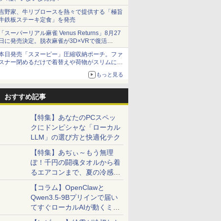
吉野家、牛リブロースを熱々で提供する「極旨
牛鉄板ステーキ定食」を発売
「スーパーリアル麻雀 Venus Returns」8月27
日に発売決定。脱衣麻雀が3D×VRで復活
発売から2週間は20%オフになるセールが実施
本日発売「スヌーピー」圧縮収納ポーチ。ファ
スナー閉めるだけで着替えや荷物がスリムにま
とまる
もっと見る
おすすめ記事
【特集】あなたのPCスペッ
クにドンピシャな「ローカル
LLM」の選び方と快適化テク
【特集】あぢぃ～もう無理
ぽ！千円の闘魂タオルから着
るエアコンまで、夏の冷感グ
ッズ一挙紹介
【コラム】OpenClawと
Qwen3.5-9Bプリインで届い
てすぐローカルAIが動くミニ
PC「SER9 Pro」