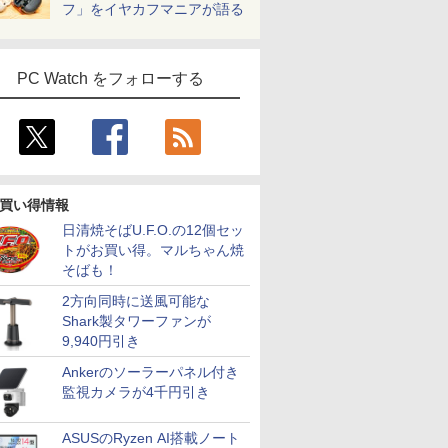
フ」をイヤカフマニアが語る
PC Watch をフォローする
6
6
7
7
8
8
9
9
買い得情報
日清焼そばU.F.O.の12個セッ
トがお買い得。マルちゃん焼
そばも！
2方向同時に送風可能な
【ポイント5倍&1500円
【エントリーでポイント
最大180日保証｜第10世
【エントリーでポイント
新品 ノートパソコン
【1500円OFFクーポン】
レビュー投稿 
GetorliミニPC
Shark製タワーファンが
OFFクーポン】【フル
10倍】 【Aランク 良品】
代｜中古ノートパソコン
100％還元チャンス】
office2019 付き
【マウス＋キーボード付
MS Office 20
6600H搭載(
9,940円引き
HD&WEBカメラ】ノート
P ProDesk 400 G4 DM
Windows11 office付き｜
GMKtec G10 ミニ
Windows11 Pro オフィス
属】デスクトップパソコ
載｜中古ノー
5825U/7430
パソコン 中古 パソコン
メモリ16GB増設済 第8世
Core i3 第10世代｜メモ
PC【AMD Ryzen 5
搭載 14.1インチ WEBカ
ン 中古 パソコン
Windows11 
mini pc 6
Ankerのソーラーパネル付き
29,800
37,800
￥29,800
￥61,999
￥29,800
￥39,800
￥29,800
￥66,040
3.3インチ SSD1TB メモ
 Core i5 SSD256GB
リ8GB SSD256GB｜15.6
3500U DDR4 16GB
メラ内蔵
Microsoft Office付き 初
ンキー DVD 搭
最大4.5GHz
監視カメラが4千円引き
8GB Core i5 第10世代
VMe Windows11 Pro 中
インチ｜メーカー選択可
512GB/256GB/1T SSD】
期設定不要 ストレージ 最
i5 第7世代 メ
ン 16GB LPD
icrosoft Office付き
古パソコン デスクトップ
能｜整備済み 中古パソコ
4C/8T 3.7GHz 64GB 16T
大1TB メモリ32GB
SSD 256G
NVMe SSD 
indows11 富士通
小さい 手のひらサイズ 省
ン｜Microsoft office
拡張 Windows11 Pro
Corei5 第9世代 HP
Lenovo Thin
3画面出力対応
ASUSのRyzen AI搭載ノート