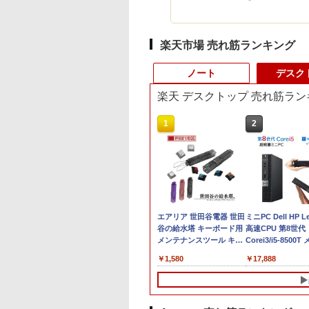
楽天市場 売れ筋ランキング
ノート
デスク
楽天 デスクトップ 売れ筋ラン
1
1
2
2
中古パソコン | Dell |
エアリア 世田谷電器 世田
【最新Office202
ミニPC Dell HP L
Latitude 3500 |
谷の給水塔 キーボード用
ノート Lenovo
高速CPU 第8世代
Windows11 | ノートPC |
メンテナンスツール キー
ThinkPad L580
Corei3/i5-8500
一年保証 | 第8世代 | Core
キャップ外し スイッチプ
Core i5 大画面 1
大16GB SSD1TB
￥25,980
￥1,580
￥26,800
￥17,888
i5-8265U 1.6(〜最大
ラー AR-REMOVE
チ液晶 メモリ8GB/
デュアル アウトレ
3.9)GHz | MEM:8GB |
新品SSD 1TB 
フィス付き 最新
SSD:256GB(新品) | 光学
き Webカメラ内蔵
MSOffice2024可
ドライブ非搭載 | 無線
3.0 無線LAN搭載 of
Win11Pro 中古