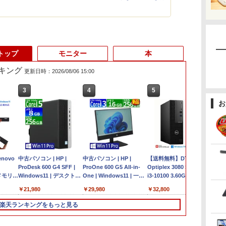
トップ
モニター
本
キング
更新日時：2026/08/06 15:00
3
3
4
4
5
5
お
4】中古
enovo
【マラソンP5倍/10%オフ
中古パソコン | HP |
エントリーで最大10倍！
中古パソコン | HP |
Lenovo ThinkPad X13
【送料無料】DT：DELL
クーポン】【ワケあり/激
ProDesk 600 G4 SFF |
｜【Win11正式対応モデ
ProOne 600 G5 All-in-
Gen1 Gen2 Gen3 モデル
Optiplex 3080 SFF Core
 第8世代
T メモリ最
安商品】 中古ノートパソ
Windows11 | デスクトッ
ル】アウトレット 第8世
One | Windows11 | 一体
選択可能 [ Windows11 /
i3-10100 3.60GHz /メモ
H
5.6イン
 二画面
コン レノボ Lenovo
プ | 一年保証 | 第8世代 |
代 Core i5 ノートパソコ
型 | 一年保証 | 第9世代 |
Office付き / SSD 256GB
リ：16GB /SSD：256GB
￥15,800
￥21,980
￥22,399
￥29,980
￥30,800
￥32,800
￥
￥
16GB
ット オ
ThinkPad L380 第8世代
Core i5 8500 3.0(〜最大
ン Win11対応 15.6型 大画
Core i3 9100T 3.1(～最大
512GB / メモリ 8GB
/無線LAN/Windows11
1
代
テンキー付
Core i5 メモリ8GB/16GB
4.1)GHz | MEM:8GB |
面中古PC 富士通 NEC
3.7)GHz | MEM:16GB |
16GB / 第10世代 第11世
Pro/ 中古良い WPS
リ
N
楽天ランキングをもっと見る
 USB
SSD128/256GB/512GB
SSD:256GB(NVMe) |
DELL 新品SSD搭載 メモ
SSD:256GB(新品) | DVD-
代 第12世代 Intel Core
Office付き デスクトップ
M
fice
パソコン
13.3インチ Windows11
DVDマルチ | 無線LAN:な
リ最大32GB 新品SSD最
ROM | 無線LAN:なし |
i5] 初期設定不要 Office
PC &おまけ付き（中古
W