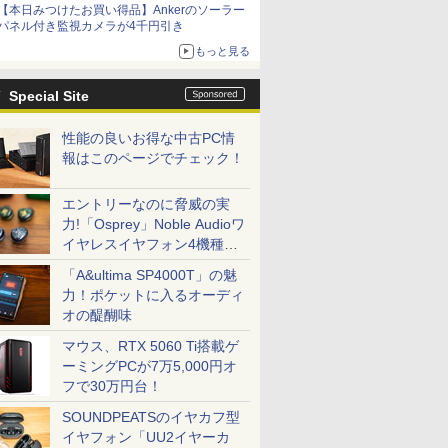
【本日みつけたお買い得品】Ankerのソーラー
パネル付き監視カメラが4千円引き
もっと見る
Special Site
性能の良いお得な中古PC情
報はこのページでチェック！
エントリーなのに脅威の実
力!「Osprey」Noble Audioワ
イヤレスイヤフォン4機種を
一気に聴く
「A&ultima SP4000T」の魅
力！ポケットに入るオーディ
オの醍醐味
マウス、RTX 5060 Ti搭載ゲ
ーミングPCが7万5,000円オ
フで30万円台！
SOUNDPEATSのイヤカフ型
イヤフォン「UU2イヤーカ