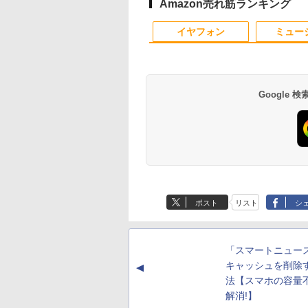
LAN:あり | Webカメラ内
付き Windows11
デスクトップパソ
Amazon売れ筋ランキング
蔵 | フルHD | テンキー |
ートPC パソコン
ニPC デル 中古
1
1
2
2
Win11Pro64Bit | ACアダ
中古パソコン 中古
デスクトップPC
イヤフォン
ミュー
プター付属
フィス 中古
Google
【マラソンセール期間中
2027 近江兄弟社中学校・
モニター 21.5型
買わない生活 [ 稲
ポイント5倍】中古モニタ
直前対策合格セット問題
スプレイ ベゼル 
子 ]
ー 19〜27インチ サイズ
集(5冊) 中学受験 過去問
レイ 液晶モニター
￥1,980
選択可能 HDMI /
の傾向と対策 / 参考書 自
ニター 壁掛け フ
￥4,580
￥19,250
￥9,480
DisplayPort / VGA / DVI
宅学習 送料無料 / 受験専
レス FreeSync 2
Anker Soundcore
BRUCE WAYNE feat.
by Amazon 天然水
薬屋のひとりごと 17
Anker Soundcore
BRUCE WAYNE feat
【Amazon.co.jp限
異世界居酒屋「の
端子選択可能 店長おまか
門サクセス
チ 角度調節 FullH
P40i オフホワイト
Flo Milli, ATL Jacob
ラベルレス 500ml
巻 (デジタル版ビッグ
P31i ブラック
Flo Milli, ATL Jacob
定】 い・ろ・は・す
ぶ」(22) (角川コミッ
せ ケーブル付き サブモニ
ーライトカット V
[Explicit]
×24本 富士山の天然
ガンガンコミックス)
[Explicit]
2L PET ラベルレス
クス・エース)
ターにおすすめ 動作確認
VESAフル FHD
￥5,990
￥4,990
ポスト
リスト
シ
水 バナジウム含有 水
×8本
済み 30日保証 送料無料
ア MAXZEN JM22
￥250
￥1,380
￥770
￥250
￥1,001
￥832
ミネラルウォーター
ペットボトル 静岡県
産 500ミリリットル
「スマートニュー
(Smart Basic)
キャッシュを削除
▲
法【スマホの容量
解消!】