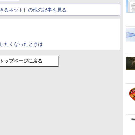
音量調整 スポーツ/通
勤/通学/WEB会議(ホ
きるネット］の他の記事を見る
ワイト)
話したくなったときは
トップページに戻る