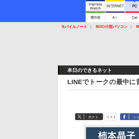
モバイルノート
NUC/小型パソコン
M
SSD
キーボード
マウス
本日のできるネット
LINEでトークの最中
ポスト
リスト
シ