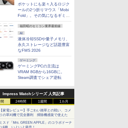
ポケットにも楽々入るロジク
ールの2つ折りマウス「Mobi
Fold」。その気になるギミッ
クとは？
福田昭のセミコン業界最前線
AI
液体冷却SSDや量子メモリ、
永久ストレージなど話題豊富
なFMS 2026
ゲーミング
ゲーミングPCの主流は
VRAM 8GBから16GBに。
Steam調査でシェア逆転
Impress Watchシリーズ 人気記事
時間
24時間
1週間
1カ月
【家電レビュー】手ごわい雑草との戦い、コメ
リの草刈機で完全勝利 掃除機感覚で使えた
ミスド「Mrs. GREEN APPLE」のコラボドーナ
ツ4種、いよいよ発売！