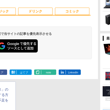
搭載 ノ
コン ミ
Pro 送料無料 保証付き
し | Win11Pro64Bit
大2TB Office付き DVD内
Webカメラ内蔵 | フルHD
中古ノートパソコン 中古
USB式キーボートとマウ
L
 ノート
パソコン
蔵/テンキー/WEBカメラ
| Win11Pro64Bit | ACア
パソコン 中古pc レノボ
ス） 3ケ月保証
3
3
4
4
5
5
PC オ
選択可 中古パソコン
ダプター付属
シンクパッド【Win11正
ジック
ドリンク
コミック
式対応】
 検索で当サイトの記事を優先表示させる
最
 液晶ディ
垣 えみ
【1,000円クーポン＋ポイ
100日後に英語がものにな
モニター 23.8インチ
【全巻】DRAGON BALL
【新商品特価11699円！
【送料無料】日経エンタ
液
D
ディスプ
ント最大31.5%還元！】
る1日10分 ネイティブ英
144Hz FHD pcモニター
1-42巻セット （ジャンプ
8/11 1:59迄】モバイルモ
テインメント9月号特別表
モ
v
 PCモ
PCモニター 液晶ディスプ
語書き写し [ ブレット・
フリッカーレス FullHD
コミックス） [ 鳥山 明 ]
ニター 15.6インチ ポータ
紙版 2026年9月号 【日経
F
リッカー
レイ 24インチ VA FHD
リンゼイ ]
ブルーライトカット ノン
ブルモニター モバイルデ
エンタテインメント増
レ
￥10,143
￥1,980
￥10,980
￥20,328
￥11,699
￥980
￥
￥
1.5イン
1080P フルHD 非光沢デ
グレア ディスプレイ
ィスプレイ 1920×1080 フ
刊】【雑誌】
H
.
Anker Soundcore
On My Road
by Amazon 天然水
HUNTER×HUNTER
【2026年アップグレ
BUGS LIFE
コカ・コーラ やかん
スーパーの裏でヤニ
Xiaomi シャオミ
On My Road
by Amazon 炭酸水 ラ
ONE PIECE モノクロ
D ブル
ィスプレイ
HDMI 144hz pcモニター
ルHD IPSパネル 非光沢
Liberty 5 ミッドナイ
(Stadium ver.)
ラベルレス 2L×9本
モノクロ版 39 (ジャ
ード版】AOKIMI ワ
の麦茶 from 爽健美
吸うふたり 9巻 (デジ
REDMI Buds 8 Lite ワ
(Stadium ver.)
ベルレス 500ml ×24本
版 115 (ジャンプコミ
Aパネル
（100Hz/VGA/HDMI1.4
Adaptive-Sync ブラック
HDR スピーカー内蔵 保
￥250
トブラック
ンプコミックス
イヤレスイヤホン
茶 ラベルレス
タル版ビッグガンガ
イヤレスイヤホン
強炭酸水 ペットボトル
ックスDIGITAL)
ノングレ
ブルーライト軽減 フリッ
MAXZEN MJM24IC01
護カバー付き 軽量 薄型
￥250
￥1,117
￥250
ェア
はてブ
note
LinkedIn
DIGITAL)
bluetooth イヤホン
650mlPET×24本
ンコミックス)
Bluetooth 5.4 ノイズ
500ミリリットル
CH02
カーレス VESA対応
MJM24IC02-F144 マクス
Type-C ミニHDMI 在宅
￥14,990
￥572
￥1,964
￥1,653
￥810
￥2,980
￥1,625
￥594
V12 小型軽量 ブルー
キャンセリング ANC
(Smart Basic)
Adaptive Sync対応
ゼン
テレワーク simplus シン
トゥースHi-Fi 最大
36時間再生
4000:1コントラスト チル
プラス SP-MBM156 【送
36時間再生 ぶるーと
ト調節可 PCモニター
料無料】
ス」の
ゅーす コードレス
KTC H24V27
ENCノイズキャンセ
する方
リング 自動ペアリン
不足を
グ Type-C充電 マイ
ク付き 防水 タッチ式