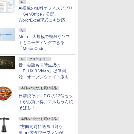
AI
AI搭載の無料オフィスアプリ
「GenOffice」公開。
Word/Excel形式にも対応
AI
Meta、大規模で複雑なソフ
トもコーディングできる
「Muse Code」
AI
クリエイター
音・会話も同時生成の
「FLUX 3 Video」提供開
始。オープンウェイト版も計
画
本日みつけたお買い得品
日清焼そばU.F.O.の12個セッ
トがお買い得。マルちゃん焼
そばも！
本日みつけたお買い得品
2方向同時に送風可能な
Shark製タワーファンが