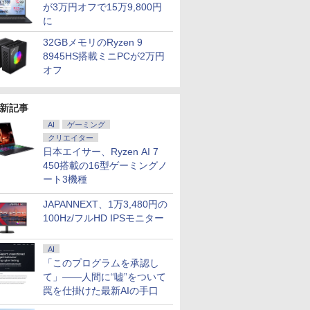
ifebook U9310 office搭
スペース 中古PC
2019搭載｜ノートパソコ
8K/4K 3画面出力 LAN *2
Prodesk 400 G6 SF デス
Bluetooth W
HDMI/DP/Type
が3万円オフで15万9,800円
載 中古ノートパソコン 安
ン｜中古パソコン｜パソ
WiFi5 Bluetooth5.0
クトップ 中古パソコン
中古 パソコン
Bluetooth5
に
6
6
7
7
8
8
9
9
い ノートPC パソコン 軽
コン｜中古ノートPC｜ノ
Nucbox みにpc Ryzen 5
Windows11 Pro pc
Word Excel
LAN
量 薄型
ートPC
N95/N97/N100/4300U/N150
32GBメモリのRyzen 9
より高性能
8945HS搭載ミニPCが2万円
オフ
新記事
晶モニター Dell Pro 22
YNAMIC CHORD
アイ・オー・データ ワイ
アンダーニンジャ（18）
☆240Hz新発売！楽天1
誰かこの状況を説明して
【送料無料】T
パックンの森
AI
ゲーミング
ニター E2225HM 21.5
isual collection -
ド液晶ディスプレイ
【電子書籍】[ 花沢健吾 ]
位！23.8インチ 240Hz ゲ
ください！ ～契約から始
23.8型液晶
ども投資セット
クリエイター
型 フルHD リフレッシュ
LASH BACK-
21.5/23.8/27型
ーミング モニター 24.5イ
まるウェディング～ 12
DY24-9T / B2
ック・ハーラン
￥792
日本エイサー、Ryzen AI 7
ート 100Hz VESA 対応
1920×1080/アナログRGB
ンチ 27インチ
（アリアンローズコミッ
FullHD 1920x
12,100
4,180
￥12,280
￥11,999
￥792
￥6,480
￥3,300
450搭載の16型ゲーミングノ
DMI DisplayPort VGA
HDMI/ブラック/スピーカ
【240Hz/144Hz/120Hz/100Hz】
クス） [ 木野咲カズラ ]
sub,DVI,Disp
モニター 液晶 液晶モニタ
ー：あり/よりサステナブ
1ms HDMI フルHD
ルHD(1920×1
ート3機種
ー 液晶ディスプレイ デル
ルなディスプレイへ/3辺
VA/IPS 非光沢 1ms応答
ィスプレイ 
21.5インチ パソコンモニ
フレームレス
2mm狭額縁 液晶 pcモニ
/24型 ワイド
JAPANNEXT、1万3,480円の
ター 新品
ター パソコンモニター
ー【3ケ月保
100Hz/フルHD IPSモニター
HDR/チルト/スピーカー
内蔵 kksmart
AI
「このプログラムを承認し
て」――人間に“嘘”をついて
罠を仕掛けた最新AIの手口