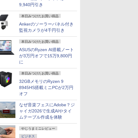
9,940円引き
本日みつけたお買い得品
Ankerのソーラーパネル付き
監視カメラが4千円引き
本日みつけたお買い得品
ASUSのRyzen AI搭載ノート
が3万円オフで15万9,800円
に
本日みつけたお買い得品
32GBメモリのRyzen 9
8945HS搭載ミニPCが2万円
オフ
なぜ音楽フェスにAdobe？ジ
ャイガ2026で生成AIやタイ
ムテーブル作成を体験
やじうまミニレビュー
ビジネス