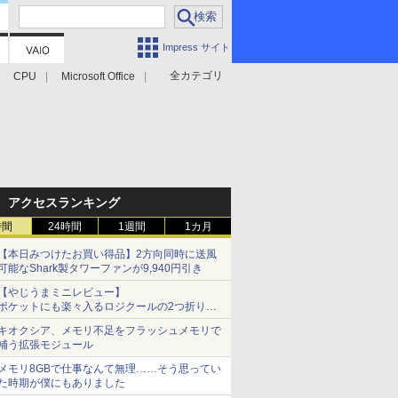
Impress サイト
全カテゴリ
CPU
Microsoft Office
アクセスランキング
時間
24時間
1週間
1カ月
【本日みつけたお買い得品】2方向同時に送風
可能なShark製タワーファンが9,940円引き
【やじうまミニレビュー】
ポケットにも楽々入るロジクールの2つ折りマ
ウス「Mobi Fold」。その気になるギミックと
キオクシア、メモリ不足をフラッシュメモリで
は？
補う拡張モジュール
メモリ8GBで仕事なんて無理……そう思ってい
た時期が僕にもありました