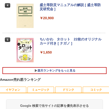
晶モニター 壁掛 DT-JF275S-B アイリス
オーヤマ *
本日限定10倍+20％OFF+抽選で10000
￥32,800
盛土等防災マニュアルの解説 [ 盛土等防
3
4
P！美品 超軽量約980gノートパソコンS
災研究会 ]
ONY VAIO PRO13 第10世代Corei5 1035
￥16,800
G1メモリ8GB 秒速起動SSD最大1TB 14
￥20,900
型FHD1920*1080高解像度 カメラ内蔵 ノ
【2025新発売！3年保証★Office搭載★
4
ートパソコン Windows11Pro 5GWIFI/Bl
新品】デスクトップパソコン 一体型PC
uetooth 最新MicrosoftOffice2024可 送
新品 第13世代高性能CPU Intel Core i5 i
IOデータ 3辺フレームレス＆広視野角A
4
料無料 中古PC
7 デスクトップPC パソコン office付き
DSパネル液晶ディスプレイ ［27型 /フル
Windows11 23.8/27型 タッチスクリー I
HD(1920×1080) /ワイド］ ブラック KH
ちいかわ タロット 22枚のオリジナル
5
￥32,800
PS HDワイド液晶 USB3.0 wifi対応 メモ
-A271DB
カード付き [ ナガノ ]
リ16GB SSD1TB 初期設定済み 初心者向
け
￥18,500
￥1,650
2025年最新版 12型 パソコン 小型ノート
￥48,800
4
PC 新品 office搭載 windows11 Celeron
Pentium N3700 最大2.8GHz 360度画面
公式ショップ amadana 15.6インチ モバ
5
楽天ランキングをもっと見る
回転により タッチパネル対応 8G SSD 5
イルモニター ポータブルディスプレイ 1
12G Windows11 Webカメラ 5G WiFi Bl
【ポイント20倍】LENOVO THINKCENT
5.6-Inch IPS Full HD Portable Displa
5
Amazon売れ筋ランキング
uetooth 12インチノートパソコンOffice
RE M70Q TINY 11DU-S6QK00 中古パソ
y：DP10『極限まで削ぎ落した、美しい
搭載
コン デスクトップ ミニPC Windows 11
形状と金属の質感』見せるモニター【ド
イヤフォン
ミュージック
ドリンク
コミック
Pro Core i5 中古PC パソコレ 3年保証 ポ
ット抜け保証1年付】
￥34,800
イント10-20倍
￥19,800
￥57,200
Google 検索で当サイトの記事を優先表示させる
Anker Soundcore P40i オフホワイト
BRUCE WAYNE feat. Flo Milli, ATL Jacob
by Amazon 天然水 ラベルレス 500ml ×24本
薬屋のひとりごと 17巻 (デジタル版ビッグガ