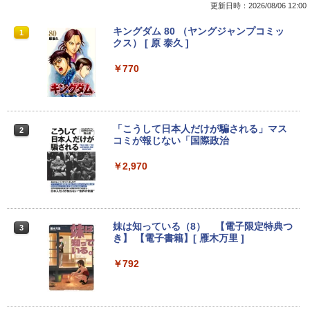
更新日時：2026/08/06 12:00
新品ノートパソコン VETESA Windows1
【★最大100%ポイント】パソコン修理サ
【公式・メーカー直販・送料無料】モニ
キングダム 80 （ヤングジャンプコミッ
1
1
1
1
1 Office 2024付き インテルCeleron 第1
ービス、付属品【単品注文不可】
ター 新品 フルHD HP Series 3 Pro 324p
クス） [ 原 泰久 ]
3世代～第14世代 メモリ8GB/16GB SSD
v 23.8 インチFHD VA モニター VA 23.8
256GB/512B 14型 14インチ FHD 1920x
型 角度調整 VESA 100Hz 液晶HDMI VGA
￥5,000
￥770
1080 Webカメラ 日本語キーボード搭載
PS5 Nintendo Switch 3年保証 転送不可
薄型 軽量 初心者 学生 ビジネス 初期設定
(型番: 9U5C1AA)
済み 新モデル ホワイト ピンク シルバー
￥12,900
￥29,980
中古パソコン HP ProDesk 400 G7 Small
「こうして日本人だけが騙される」マス
2
2
【Core i3(3.6GHz)/8GB/500GB HDD/Wi
コミが報じない「国際政治
n11Pro】 HP 当社3ヶ月間保証 イオシス
日本HP エイチピー Series 3 Pro 324pf
￥2,970
2
本日10倍！高性能第10世代Core i7-1061
FHDモニター 9U5J5UT#ABJ 【NE直】
￥18,800
2
0Uノートパソコン 中古 Dynabook G83
超軽量約779g メモリ最大16GB 新品SSD
￥13,380
1TB 13.3インチ HDMI搭載 WEBカメラ5
GWIFI Bluetooth内蔵 中古パソコン Mic
妹は知っている（8） 【電子限定特典つ
【★最大100%ポイント】【新生活応援・
3
3
rosoftOffice2024可 Windows11 送料無
き】 【電子書籍】[ 雁木万里 ]
2026】【マウス＋キーボード付属】HP 8
料 持ち運び便利
300 USDT/第3世代 Core i7/メモリ:8GB/
16GB/SSD:256GB/512GB/1TB/DVD/US
【3年保証】モニター 27インチ フルhd
￥792
3
￥27,600
B3.0/DP/VGA/Wi-fi/2画面出力/Windows
高画質 100Hz VA ノングレア 非光沢 スピ
11/Windows10/Office/中古 デスクトッ
ーカー内蔵 ディスプレイ パソコンモニタ
プ デスクトップPC
ー PCモニター フルハイビジョン 動画 液