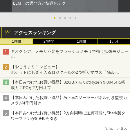
LLM」の選び方と快適化テク
●
●
●
●
●
アクセスランキング
1時間
24時間
1週間
1カ月
キオクシア、メモリ不足をフラッシュメモリで補う拡張モジュー
ル
【やじうまミニレビュー】
ポケットにも楽々入るロジクールの2つ折りマウス「Mobi
Fold」。その気になるギミックとは？
【本日みつけたお買い得品】32GBメモリのRyzen 9 8945HS搭
載ミニPCが2万円オフ
【本日みつけたお買い得品】Ankerのソーラーパネル付き監視カ
メラが4千円引き
【本日みつけたお買い得品】2方向同時に送風可能なShark製タ
ワーファンが9,940円引き
もっと見る