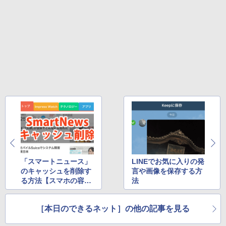
付き 防水 タッチ式音量調整 スポーツ/通勤/通
学/WEB会議(ホワイト)
On My Road (Stadium ver.)
ONE PIECE モノクロ版 115 (ジャンプコミッ
￥1,964
クスDIGITAL)
by Amazon 炭酸水 ラベルレス 500ml ×24本
強炭酸水 ペットボトル 500ミリリットル (Sm
￥250
art Basic)
￥594
Xiaomi シャオミ REDMI Buds 8 Lite ワイヤ
レスイヤホン Bluetooth 5.4 ノイズキャンセ
￥1,625
リング ANC 36時間再生
￥2,980
「スマートニュース」
LINEでお気に入りの発
のキャッシュを削除す
言や画像を保存する方
る方法【スマホの容量
法
不足を解消!】
［本日のできるネット］の他の記事を見る