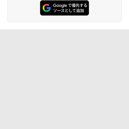
ンガンコミックス)
office付き｜15.6型 テンキー付き｜ノー
【★20％クーポン】MINISFORUM UM8
リモートワーク IPS Tpye-C/mini HDMI
5
トパソコンWindows11 第8世代｜ノート
80 PlusミニPC AMD Ryzen 7 8845HS 1
pc ミニPC iPhone対応
￥770
パソコン｜パソコン｜PC｜中古PC
6GB/32GB RAM 512GB/1TB SSD Wind
ows 11 Pro ゲーミングpc 2.5Gbps LA
￥9,999
N/Wi-Fi6E/BT5.2/HDMI2.1/USB4/DP1.4/
￥29,800
OCuLink 搭載コンパクトPC
異世界居酒屋「のぶ」(22) (角川コミックス・
￥131,999
エース)
￥832
HUNTER×HUNTER モノクロ版 39 (ジャンプ
コミックスDIGITAL)
￥572
スーパーの裏でヤニ吸うふたり 9巻 (デジタル
版ビッグガンガンコミックス)
￥810