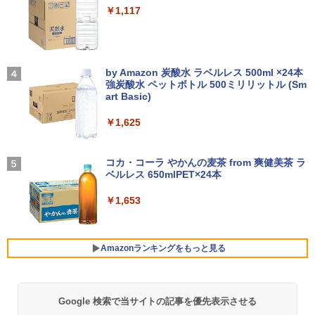
3
￥14,990
￥1,117
布】 Lenovo 500e Chromebook Gen 4
ルHD）16:9 IPSパネル 非光沢 ノングレ
s 2in1 ノートパソコン 83L5S00000 Chr
ア 液晶ディスプレイ HDMI VGA VESA準
omeOS N100 メモリ4GB eMMC64GB 1
拠 PS4 switch 対応 スイッチ 【中古】
1.6インチ タッチ対応 再生品Sランク
超得10％OFF｜ミドルクラス 快適｜AM
3
[新品][全巻収納ダンボール本棚付]◆特典
4
D Ryzen5 3500 GeForce GTX1660sup
【2026年アップグレード版】AOKIMI ワイヤ
On My Road (Stadium ver.)
￥6,500
あり◆魔入りました!入間くん (1-49巻 最
er｜中古 ゲーミングpc セット｜デスク
レスイヤホン bluetooth イヤホン V12 小型
by Amazon 炭酸水 ラベルレス 500ml ×24本
￥39,800
新刊)[オリジナル缶バッジ付] 全巻セット
トップパソコン Windows11｜グラボ 16
軽量 ブルートゥースHi-Fi 最大36時間再生 ぶ
強炭酸水 ペットボトル 500ミリリットル (Sm
￥250
60super SSD｜PC フォートナイト マイ
るーとゅーす コードレス ENCノイズキャン
art Basic)
￥30,906
ンクラフト fortnite apex ロブロックス
セリング 自動ペアリング Type-C充電 マイク
モバイルモニター 15.6インチ InnoView
4
プレイ可能｜プレゼントに最適！
付き 防水 タッチ式音量調整 スポーツ/通勤/通
￥1,625
【マラソン限定30%OFF】中古 店長おま
モバイルディスプレイ 自立型 1920*1080
4
学/WEB会議(ホワイト)
かせパソコン Core i5 第11世代 メモリ8
FHD ポータブルモニター IPS液晶パネル
￥110,000
GB 16GB SSD240GB 15インチ Window
薄型 軽量 持ち運び 壁掛けに対応 Switc
BUGS LIFE
スター・ウォーズ／マンダロリアン公式
5
￥1,964
s11 WPS Office 1年保証 ノートパソコン
h/PS3/PS4/PS5/Xbox One/PC/スマホ/U
コカ・コーラ やかんの麦茶 from 爽健美茶 ラ
ビジュアルガイド [ パブロ・ヒダルゴ ]
【CA】 中古ノートPC 中古ノートパソコ
SBType-C/標準HDMI対応【選べる種
ベルレス 650mlPET×24本
￥250
ン 中古パソコン 中古PC 中古品 win11 パ
類】タッチ/ケース付き/4Kタイプ
￥6,600
ソコン コスパ ノートパソコン
【展示品・代引不可】 富士通 FUJITSU
Xiaomi シャオミ REDMI Buds 8 Lite ワイヤ
4
￥1,653
デスクトップPC FMV Desktop Fシリー
レスイヤホン Bluetooth 5.4 ノイズキャンセ
￥8,980
ズ F55-K1 23.8型/ Core i5-1235U/ メモ
リング ANC 36時間再生
￥39,800
リ 16GB/ SSD 512GB/ Windows 11/ 20
24 Office付き/ 2025年1月モデル
￥2,980
Amazonランキングをもっと見る
【楽天1位！保護レザーケース付き】【タ
5
￥149,800
超得2,000円OFF&P2倍｜Windows11正
ッチ選択】 モバイルモニター 15.6インチ
5
式対応 第8世代｜楽天1位 三冠獲得｜豪
ノングレア 非光沢 1080PフルHD コスパ
華特典付き｜最大180日保証｜Core i5 第
高画質 デュアルモニター サブモニター
Google 検索で当サイトの記事を優先表示させる
薬屋のひとりごと 17巻 (デジタル版ビッグガ
8世代｜中古ノートパソコン Windows11
ポータブルモニター ゲーミングモニター