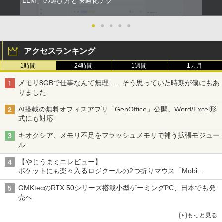
LLM」の選び方と快適化テク
●
●
●
●
●
アクセスランキング
1時間
24時間
1週間
1カ月
メモリ8GBで仕事なんて無理……そう思っていた時期が僕にもあ
りました
AI搭載の無料オフィスアプリ「GenOffice」公開。Word/Excel形
式にも対応
キオクシア、メモリ不足をフラッシュメモリで補う拡張モジュー
ル
【やじうまミニレビュー】
ポケットにも楽々入るロジクールの2つ折りマウス「Mobi
Fold」。その気になるギミックとは？
GMKtecのRTX 50シリーズ搭載小型ゲーミングPC、日本でも発
売へ
もっと見る