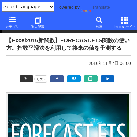
Powered by
Translate
本日のできるネット
カテゴリ
過去記事
検索
Impressサイト
【Excel2016新関数】FORECAST.ETS関数の使い
方。指数平滑法を利用して将来の値を予測する
2016年11月7日 06:00
リスト