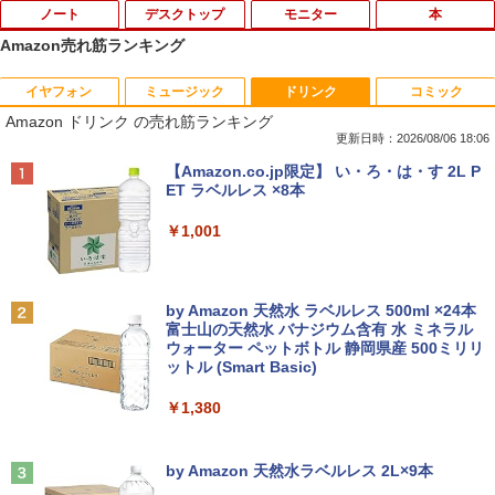
ノート
デスクトップ
モニター
本
Amazon売れ筋ランキング
イヤフォン
ミュージック
ドリンク
コミック
【大特価】中古 VAIO Core i7 1065G7 第
【★最大100%ポイント】超小型筐体 ミ
【送料無料】1.54インチ ST7789 解像度
【エントリーでポイント10倍】はじめて
1
1
1
1
Amazon ドリンク の売れ筋ランキング
10世代CPU メモリ8GB SSD256GB 14イ
ニパソコン HP ProDesk 800 G2 DM 第6
240x240 IPS LCDディスプレイ240x240
の世界名作えほん きいろいえほんのおう
ンチ フルHD Windows11 Home WEBカ
世代 Corei5 メモリ:8GB 新品SSD:256G
LCDモジュール SPI ディスプレイ Ardui
ち 40巻セット
更新日時：2026/08/06 18:06
メラ 無線LAN VJPK13C11N 1年保証 レ
B HDD:500GB デュアルストレージ USB
no RasberryPiなど対応
Anker Soundcore P40i オフホワイト
BRUCE WAYNE feat. Flo Milli, ATL Jacob
【Amazon.co.jp限定】 い・ろ・は・す 2L P
ビュー特典:WPS Office Bランク パソコ
3.0 Type-C DisplayPort VGA Wi-fi 無線
￥26,400
[Explicit]
ET ラベルレス ×8本
ン ノートパソコン バイオ 中古ノートPC
LAN Windows10 Windows11 ミニデス
￥1,980
￥5,990
win11 中古ノートパソコン
クトップ ミニPC
￥250
￥1,001
￥24,800
￥29,800
小学館版学習まんが 世界の歴史 新装版
2
＼レビュー投稿で保証延長／モバイルモ
全22巻セット （小学館 学習まんがシリ
2
ニター 15.6 ディスプレイ ポータブルモ
ーズ） [ 小学館 ]
Anker Soundcore P31i ブラック
BRUCE WAYNE feat. Flo Milli, ATL Jacob
by Amazon 天然水 ラベルレス 500ml ×24本
ニター モニター モバイルディスプレイ h
[Explicit]
富士山の天然水 バナジウム含有 水 ミネラル
マイクロソフト 法人向け Surface Pro 1
「楽天ランキング1位」 デスクトップパ
dmi タイプC デュアルディスプレイ スタ
￥26,620
2
2
ウォーター ペットボトル 静岡県産 500ミリリ
￥4,990
2 インチ キーボード ストーン グレー EP
ソコン Windows11 Office付き パソコン
ンド ゲーム 液晶 薄型 軽量
ットル (Smart Basic)
￥250
2-32891
新品｜インテル 第14世代 Core i5-4590 i
5 i7-14700F｜ SSD 256GB～2TB｜メモ
￥19,800
￥1,380
リ 8～64GB DDR4/5｜ デスクトップPC
￥25,278
モデルプレスカウントダウンマガジン vo
3
2年保証 激安 高性能 ゲーム 本体のみ PC
l.13
高スペッ 初期設定済み
Anker Soundcore Liberty 5 ミッドナイトブ
On My Road (Stadium ver.)
ラック
by Amazon 天然水ラベルレス 2L×9本
PHILIPS 241V8 LED液晶モニター 23.8
￥1,500
3
￥45,700
￥250
【期間限定 ポイントUP＆クーポン配
インチワイド ブラック 1920×1080 （フ