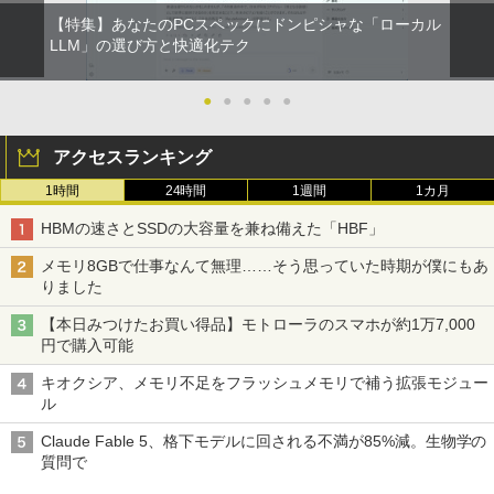
【特集】あなたのPCスペックにドンピシャな「ローカル
LLM」の選び方と快適化テク
●
●
●
●
●
アクセスランキング
1時間
24時間
1週間
1カ月
HBMの速さとSSDの大容量を兼ね備えた「HBF」
メモリ8GBで仕事なんて無理……そう思っていた時期が僕にもあ
りました
【本日みつけたお買い得品】モトローラのスマホが約1万7,000
円で購入可能
キオクシア、メモリ不足をフラッシュメモリで補う拡張モジュー
ル
Claude Fable 5、格下モデルに回される不満が85%減。生物学の
質問で