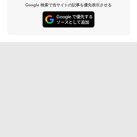
可能]
Google 検索で当サイトの記事を優先表示させる
Anker Soundcore P40i オフホワイト
BRUCE WAYNE feat. Flo Milli, ATL Jacob
【Amazon.co.jp限定】 い・ろ・は・す 2L P
薬屋のひとりごと 17巻 (デジタル版ビッグガ
[Explicit]
ET ラベルレス ×8本
ンガンコミックス)
￥162,800
￥7,990
￥250
￥1,112
￥770
Anker Soundcore P31i ホワイト
BRUCE WAYNE feat. Flo Milli, ATL Jacob
by Amazon 天然水 ラベルレス 500ml ×24本
異世界居酒屋「のぶ」(22) (角川コミックス・
[Explicit]
富士山の天然水 バナジウム含有 水 ミネラル
エース)
ウォーター ペットボトル 静岡県産 500ミリリ
￥5,990
ットル (Smart Basic)
￥250
￥832
￥1,380
Anker Soundcore Liberty 5 ミッドナイトブ
On My Road (Stadium ver.)
ONE PIECE モノクロ版 115 (ジャンプコミッ
ラック
クスDIGITAL)
by Amazon 天然水ラベルレス 2L×9本
￥250
￥14,990
￥594
￥1,117
【2026年アップグレード版】AOKIMI ワイヤ
On My Road (Stadium ver.)
HUNTER×HUNTER モノクロ版 39 (ジャンプ
レスイヤホン bluetooth イヤホン V12 小型
コミックスDIGITAL)
by Amazon 炭酸水 ラベルレス 500ml ×24本
軽量 ブルートゥースHi-Fi 最大36時間再生 ぶ
強炭酸水 ペットボトル 500ミリリットル (Sm
￥250