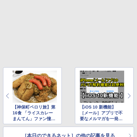
るーとゅーす コードレス ENCノイズキャン
art Basic)
￥572
セリング 自動ペアリング Type-C充電 マイク
付き 防水 タッチ式音量調整 スポーツ/通勤/通
￥1,625
学/WEB会議 6.0(オフホワイト)
BUGS LIFE
スーパーの裏でヤニ吸うふたり 9巻 (デジタル
￥2,599
版ビッグガンガンコミックス)
コカ・コーラ やかんの麦茶 from 爽健美茶 ラ
ベルレス 650mlPET×24本
￥250
￥810
Xiaomi シャオミ REDMI Buds 8 Lite ワイヤ
￥2,009
レスイヤホン Bluetooth 5.4 ノイズキャンセ
リング ANC 36時間再生
￥3,480
【神保町ペロリ旅】第
【iOS 10 新機能】
16食 「ライスカレー
［メール］アプリで不
まんてん」ファン憧れ
要なメルマガを一発で
の「全部のせ」
登録解除する方法
［本日のできるネット］の他の記事を見る