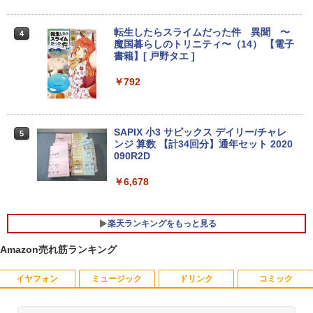
256GB SSD 16GB メモリ 13インチ 【A
ASUS エイスース 液晶ディスプレイ Ey
3
2337】 本体 Anker ACアダプター＆ケー
e Care ［23.8型 / フルHD(1920×1080) /
ブル付き 送料無料 当社保証付き アップ
ワイド］ VA249HG
転生したらスライムだった件 異聞 〜
4
ル
魔国暮らしのトリニティ〜（14） 【電子
￥13,800
書籍】[ 戸野タエ ]
￥86,000
￥792
アイオーデータ｜I-O DATA 液晶ディスプ
4
【展示品】 Microsoft マイクロソフト S
レイ(23.8型/ADS/FullHD 1920×1080/10
4
urface Pro 第11世代 13.0インチ / Snap
0Hz/5ms/HDMI/DP/USB Type-C/VESA/5
SAPIX 小3 サピックス デイリー/チャレ
5
dragon X Plus/ メモリ 16GB / SSD 512
年保証・無輝点保証)(ホワイト) LCD-C2
ンジ 算数 【計34回分】通年セット 2020
GB / 顔認証/ タッチパネル/ NPU搭載/ キ
42SDW
090R2D
ーボード スリム ペン付き/ Office付き/
サファイア
￥25,977
￥6,678
￥119,800
楽天ランキングをもっと見る
Philips｜フィリップス 液晶ディスプレ
5
イ(23.8型/IPS/WQHD 2560×1440/75Hz/1
Amazon売れ筋ランキング
Microsoft｜マイクロソフト ノートパソ
ms)(ブラック) 24E1N5600E/11
5
コン 特別モデル Surface Laptop 13 イ
ンチ オーシャングリーン EP2-30766 [C
イヤフォン
ミュージック
￥29,800
ドリンク
コミック
opilot+ PC /13.0型 /Windows11 Home /
Snapdragon X Plus /メモリ：16GB /UF
S：1TB /M365 (24か月) or Office 選択