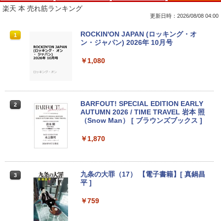
楽天 本 売れ筋ランキング
更新日時：2026/08/08 04:00
【中古】【安心保証】 Windows ノート
PHILIPS 241V8 LED液晶モニター 23.8
ROCKIN'ON JAPAN (ロッキング・オ
1
1
1
PC 2018年 NEC
インチワイド ブラック 1920×1080 （フ
ン・ジャパン) 2026年 10月号
ルHD）16:9 IPSパネル 非光沢 ノングレ
ア 液晶ディスプレイ HDMI VGA VESA準
￥15,488
￥1,080
拠 PS4 switch 対応 スイッチ 【中古】
￥6,500
ノートパソコン パナソニック レッツ CF-
BARFOUT! SPECIAL EDITION EARLY
2
2
SV1 第11世代 Core i5 Office付き Wind
AUTUMN 2026 / TIME TRAVEL 岩本 照
ows11 12.1型 メモリ16GB SSD512GB/
（Snow Man） [ ブラウンズブックス ]
【楽天1位!1,600円OFFクーポン 8/4 20:
2
1TB 12インチ液晶 WUXGA 1920x1200
00-8/11 01:59】Xiaomi Monitor A24i 20
ノート Wi-Fi HDMI ノートPC 大手国産メ
26 ディスプレイ 1080P 23.8インチ 144
￥1,870
ーカー 小型 軽量 パソコン 中古パソコン
Hzリフレッシュレート sRGB99% 1670
オフィス office 中古
万色 300nits ΔE＜1 低ブルーライト 大
画面 TÜV認証 目にやさしい 調整可能な
スタンド VESA
￥49,800
九条の大罪（17） 【電子書籍】[ 真鍋昌
3
平 ]
￥12,580
￥759
【期間限定・レビューで1年保証！】
3
【中古】 Apple MacBook Air 2020 M1