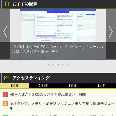
おすすめ記事
【特集】あなたのPCスペックにドンピシャな「ローカル
LLM」の選び方と快適化テク
●
●
●
●
●
アクセスランキング
1時間
24時間
1週間
1カ月
HBMの速さとSSDの大容量を兼ね備えた「HBF」
キオクシア、メモリ不足をフラッシュメモリで補う拡張モジュー
ル