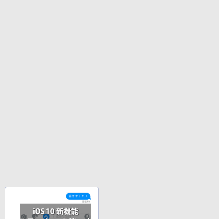
ラック
クスDIGITAL)
by Amazon 天然水ラベルレス 2L×9本
ule〜 5【電子書店共通特典イラスト
￥250
付】 【電子書籍】[ 深山じお ]
￥14,990
￥594
￥1,117
￥726
【2026年アップグレード版】AOKIMI ワイヤ
On My Road (Stadium ver.)
HUNTER×HUNTER モノクロ版 39 (ジャンプ
レスイヤホン bluetooth イヤホン V12 小型
コミックスDIGITAL)
by Amazon 炭酸水 ラベルレス 500ml ×24本
楽譜 吹奏楽J−POP 好きすぎて滅！〔Gra
4
軽量 ブルートゥースHi-Fi 最大36時間再生 ぶ
強炭酸水 ペットボトル 500ミリリットル (Sm
￥250
de 3〕／M！LK【沖縄・離島以外送料無
るーとゅーす コードレス ENCノイズキャン
art Basic)
￥572
料】
セリング 自動ペアリング Type-C充電 マイク
付き 防水 タッチ式音量調整 スポーツ/通勤/通
￥1,625
￥5,940
学/WEB会議 6.0(オフホワイト)
BUGS LIFE
スーパーの裏でヤニ吸うふたり 9巻 (デジタル
￥2,599
版ビッグガンガンコミックス)
コカ・コーラ やかんの麦茶 from 爽健美茶 ラ
ベルレス 650mlPET×24本
￥250
ふかふかダンジョン攻略記〜俺の異世界
5
￥810
転生冒険譚〜/ 20 【電子書籍】[ KAKER
Xiaomi シャオミ REDMI Buds 8 Lite ワイヤ
U ]
￥2,009
レスイヤホン Bluetooth 5.4 ノイズキャンセ
リング ANC 36時間再生
￥792
￥3,480