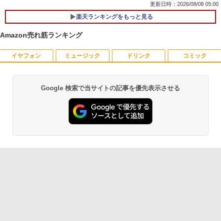
更新日時：2026/08/08 05:00
楽天ランキングをもっと見る
Amazon売れ筋ランキング
イヤフォン
ミュージック
ドリンク
コミック
数学 大学入試問題解答集 2026 国公立大
1
編
￥5,665
Google 検索で当サイトの記事を優先表示させる
Anker Soundcore P40i オフホワイト
BRUCE WAYNE feat. Flo Milli, ATL Jacob
【Amazon.co.jp限定】 い・ろ・は・す 2L P
薬屋のひとりごと 17巻 (デジタル版ビッグガ
[Explicit]
ET ラベルレス ×8本
ンガンコミックス)
￥7,990
￥250
￥1,112
￥770
町人Aは悪役令嬢をどうしても救いた
2
い〜どぶと空と氷の姫君〜 10【電子書
店共通特典イラスト付】 【電子書籍】[
Anker Soundcore P31i ホワイト
BRUCE WAYNE feat. Flo Milli, ATL Jacob
by Amazon 天然水 ラベルレス 500ml ×24本
異世界居酒屋「のぶ」(22) (角川コミックス・
目黒三吉 ]
[Explicit]
富士山の天然水 バナジウム含有 水 ミネラル
エース)
ウォーター ペットボトル 静岡県産 500ミリリ
￥5,990
￥726
ットル (Smart Basic)
￥250
￥832
￥1,380
辺境の貧乏伯爵に嫁ぐことになったので
3
Anker Soundcore Liberty 5 ミッドナイトブ
On My Road (Stadium ver.)
ONE PIECE モノクロ版 115 (ジャンプコミッ
領地改革に励みます〜the letter from Bo