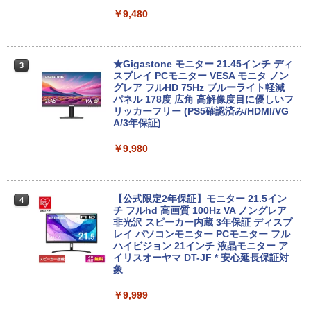
USB3.0 デスクトップ PC 中古 PC
￥11,980
￥9,480
￥27,999
【1500円OFFクーポン】【タッチパネル
★Gigastone モニター 21.45インチ ディ
3
3
&WEBカメラ搭載】ノートパソコン 2in1
超得10％OFF｜買い替えならこれ!! Micr
スプレイ PCモニター VESA モニタ ノン
3
タブレットPC 13.3インチ SSD128GB メ
osoft office付き デスクトップパソコン
グレア フルHD 75Hz ブルーライト軽減
モリ8GB Core i3 第8世代 Microsoft Off
中古デスクトップ 第8世代 メモリ8GB S
パネル 178度 広角 高解像度目に優しいフ
ice付き Windows11 東芝 dynabook D8
SD256GB HDD500GB Windows11 セッ
リッカーフリー (PS5確認済み/HDMI/VG
3 ノートパソコン 中古 PC パソコン 中古
ト購入可能 単品 NEC デスクトップ PC
A/3年保証)
ノートPC 中古ノート 最大SSD512GB
パソコン 中古 おすすめ デスクトップパ
ソコン マイクロソフトオフィス 2019 PC
￥9,980
￥24,800
￥29,800
【公式限定2年保証】モニター 21.5イン
4
2026新生活 13インチ超軽量 重さ約900g
チ フルhd 高画質 100Hz VA ノングレア
4
ノートパソコン HP Dynabook 富士通 第
【中古】 HP Pavilion All-in-One 24-xa0
非光沢 スピーカー内蔵 3年保証 ディスプ
4
10世代Core i5/i7 アウトレット 最大メモ
150jp 4YR08AA#ABJ SSD＆HDD搭載 C
レイ パソコンモニター PCモニター フル
リ16GB SSD1TB 薄型軽量 13.3インチ O
ore i5 8400T Windows11 Home 液晶一
ハイビジョン 21インチ 液晶モニター ア
ffice付き 最新MicrosoftOffice2024可 W
体型 保証付 [96185]
イリスオーヤマ DT-JF * 安心延長保証対
indows11ノートパソコン 中古パソコン
象
WIFI Bluetooth 中古PC
￥39,640
￥9,999
￥25,600