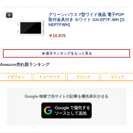
【★20％クーポン】MINISFORUM AI M1
5
Pro ミニPC、インテル Core Ultra 5 125
グリーンハウス 7型ワイド液晶 電子POP
5
本日10倍！高性能第10世代Core i7-1061
H / Ultra 9 285H、32GB+512GB/1TB 、
取付金具付き ホワイト GH-EP7F-WH [G
5
0Uノートパソコン 中古 Dynabook G83
64GB+2TB / ベアボーンキット、 2.5G/
HEP7FWH]
超軽量約779g メモリ最大16GB 新品SSD
Wi-Fi 7/Bluetooth 5.4、HDMI 2.1/DP 1.
1TB 13.3インチ HDMI搭載 WEBカメラ5
4/USB4×2、4画面出力、Copilot対応AI
￥10,970
GWIFI Bluetooth内蔵 中古パソコン Mic
PC
rosoftOffice2024可 Windows11 送料無
料 持ち運び便利
￥75,999
楽天ランキングをもっと見る
￥27,600
Amazon売れ筋ランキング
イヤフォン
ミュージック
ドリンク
コミック
獣医腫瘍学テキスト 第2版[本/雑誌] / 日
1
本獣医がん学会/著 日本獣医がん学会獣医
腫瘍科認定医認定委員会/監修
Google 検索で当サイトの記事を優先表示させる
Anker Soundcore P40i オフホワイト
BRUCE WAYNE feat. Flo Milli, ATL Jacob
【Amazon.co.jp限定】 い・ろ・は・す 2L P
薬屋のひとりごと 17巻 (デジタル版ビッグガ
￥19,800
[Explicit]
ET ラベルレス ×8本
ンガンコミックス)
￥7,990
￥250
￥1,112
￥770
世界の新富裕層はなぜ「オルカン・S＆P
2
500」を買わないのか 20代で純資産4億
円をつくった超レバレッジ投資の極意 [