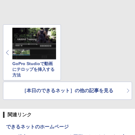
Xiaomi シャオミ REDMI Buds 8 Lite ワイヤ
￥2,009
レスイヤホン Bluetooth 5.4 ノイズキャンセ
￥22,000
リング ANC 36時間再生
￥2,980
GoPro Studioで動画
にテロップを挿入する
方法
［本日のできるネット］の他の記事を見る
関連リンク
できるネットのホームページ