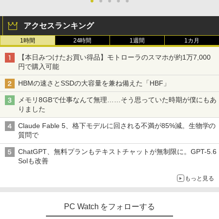
●
●
●
●
●
アクセスランキング
1時間
24時間
1週間
1カ月
【本日みつけたお買い得品】モトローラのスマホが約1万7,000
円で購入可能
HBMの速さとSSDの大容量を兼ね備えた「HBF」
メモリ8GBで仕事なんて無理……そう思っていた時期が僕にもあ
りました
Claude Fable 5、格下モデルに回される不満が85%減。生物学の
質問で
ChatGPT、無料プランもテキストチャットが無制限に。GPT-5.6
Solも改善
もっと見る
PC Watch をフォローする