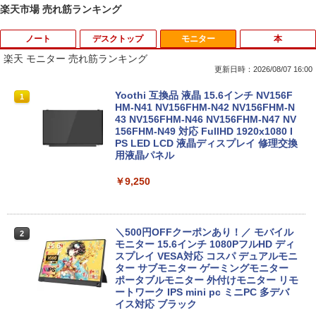
楽天市場 売れ筋ランキング
ノート
デスクトップ
モニター
本
楽天 モニター 売れ筋ランキング
更新日時：2026/08/07 16:00
中古ノートパソコンDell Latitude 5320
中古パソコン HP Z230 SFF Workstatio
Yoothi 互換品 液晶 15.6インチ NV156F
1
1
1
2-in-1 5320-con 【中古】 Dell Latitude
n CPU Intel Xeon E3-1231v3-3.40Ghz
HM-N41 NV156FHM-N42 NV156FHM-N
5320 2-in-1 中古ノートパソコンCore i5
メモリ8GB SSD256GB DVDROM デスク
43 NV156FHM-N46 NV156FHM-N47 NV
Win11 Pro 64bit Dell Latitude 5320 2-i
トップ パソコン 中古 パソコン パソコン
156FHM-N49 対応 FullHD 1920x1080 I
n-1 中古ノートパソコンCore i5 Win11 P
本体 高速SSD ウインドウズ10 Windows
PS LED LCD 液晶ディスプレイ 修理交換
ro 64bit
11 中古デスクトップ 中古pc win10 中古
用液晶パネル
デスクトップパソコン 送料無料
￥19,000
￥9,250
￥15,800
中古ノートパソコン インテル Celeron C
＼500円OFFクーポンあり！／ モバイル
2
2
ore i5 Windows11 Pro Office 2024付き
【全品最大2500円OFFクーポン】【22イ
モニター 15.6インチ 1080PフルHD ディ
2
メモリ4GB/8GB/16GB選択可 SSD128G
ンチ 液晶+新品キーボード＆新品無線マ
スプレイ VESA対応 コスパ デュアルモニ
B/1TB選択可 15.6型 テンキー ビジネス
ウスセット】HP EliteDesk 800 G1 SFF
ター サブモニター ゲーミングモニター
在宅勤務 学生向け 初期設定不要 店長お
デスクトップPC 第4世代Core-i7 Office
ポータブルモニター 外付けモニター リモ
まかせ中古厳選 ノートPC ノート パソコ
付き Windows11 メモリ8GB/16GB SSD
ートワーク IPS mini pc ミニPC 多デバ
ン 中古PC 在宅ワーク オフィス 中古
256GB/512GB ハイブリッド Wi-Fi DVD
イス対応 ブラック