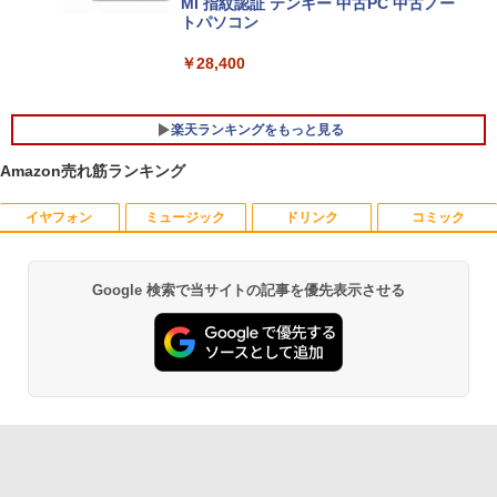
MI 指紋認証 テンキー 中古PC 中古ノー
トパソコン
￥28,400
楽天ランキングをもっと見る
Amazon売れ筋ランキング
イヤフォン
ミュージック
ドリンク
コミック
【マラソンセール期間中ポイント5倍】
【 限定生産・特典つき 】YUZURU2027
1
1
【まとめ買いでお得】 中古モニター 18.5
羽生結弦カレンダー壁掛け版 [ 能登 直 ]
インチ WXGA 1366x768 ノングレア DE
LL E1916H DisplayPort VGA ケーブル
￥5,170
Google 検索で当サイトの記事を優先表示させる
Anker Soundcore P40i オフホワイト
BRUCE WAYNE feat. Flo Milli, ATL Jacob
by Amazon 天然水 ラベルレス 500ml ×24本
薬屋のひとりごと 17巻 (デジタル版ビッグガ
付き サブモニターにおすすめ 動作確認済
[Explicit]
富士山の天然水 バナジウム含有 水 ミネラル
ンガンコミックス)
み 30日保証 送料無料
ウォーター ペットボトル 静岡県産 500ミリリ
￥7,990
ットル (Smart Basic)
￥250
￥770
￥3,900
夢をかなえるゾウ 子ども版1 おかしな
2
￥1,380
神様ガネーシャとひみつの教え [ 水野敬
也 ]
Anker Soundcore P31i ブラック
BRUCE WAYNE feat. Flo Milli, ATL Jacob
異世界居酒屋「のぶ」(22) (角川コミックス・
【期間限定10%OFFクーポン 8/12 10時
2
[Explicit]
エース)
【Amazon.co.jp限定】 い・ろ・は・す 2L P
まで】 モニター 21.5型 液晶ディスプレ
￥1,650
ET ラベルレス ×8本
￥5,990
イ ベゼル ディスプレイ 液晶モニター PC