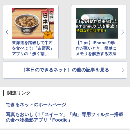
￥3,480
【公式限定2年保証】 モニター 23インチ
5
フルhd 高画質 100Hz VA ノングレア 非
光沢 スピーカー内蔵 3年保証 ディスプレ
イ パソコンモニター PCモニター フルハ
イビジョン 21インチ 液晶モニター アイ
東海道を踏破して牛丼
【Tips】iPhoneの動
リスオーヤマ DT-JF * 安心延長保証対象
を食べよう!「吉野家」
作が重いとき、簡単に
アプリの「歩く割」
メモリを解放する方法
￥16,820
［本日のできるネット］の他の記事を見る
関連リンク
できるネットのホームページ
写真もおいしく!「スイーツ」「肉」専用フィルター搭載
の食べ物撮影アプリ「Foodie」