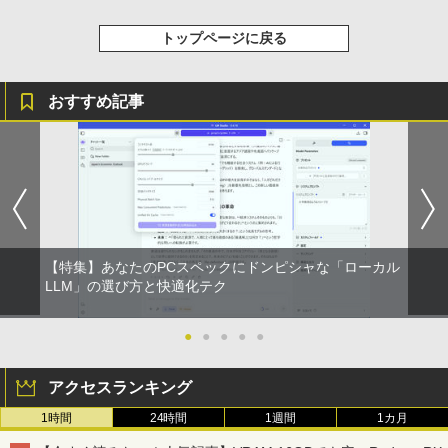
トップページに戻る
おすすめ記事
【特集】あなたのPCスペックにドンピシャな「ローカル
LLM」の選び方と快適化テク
●
●
●
●
●
アクセスランキング
1時間
24時間
1週間
1カ月