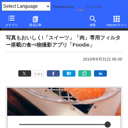
Powered by
Translate
本日のできるネット
カテゴリ
過去記事
検索
Impressサイト
写真もおいしく!「スイーツ」「肉」専用フィルタ
ー搭載の食べ物撮影アプリ「Foodie」
2016年8月31日 06:00
リスト