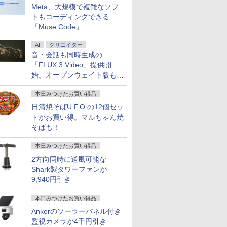
Meta、大規模で複雑なソフ
トもコーディングできる
「Muse Code」
AI
クリエイター
音・会話も同時生成の
「FLUX 3 Video」提供開
始。オープンウェイト版も計
画
本日みつけたお買い得品
日清焼そばU.F.O.の12個セッ
トがお買い得。マルちゃん焼
そばも！
本日みつけたお買い得品
2方向同時に送風可能な
Shark製タワーファンが
9,940円引き
本日みつけたお買い得品
Ankerのソーラーパネル付き
監視カメラが4千円引き