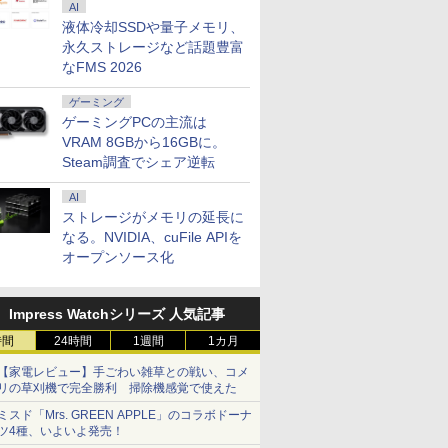
AI
液体冷却SSDや量子メモリ、
永久ストレージなど話題豊富
なFMS 2026
ゲーミング
ゲーミングPCの主流は
VRAM 8GBから16GBに。
Steam調査でシェア逆転
AI
ストレージがメモリの延長に
なる。NVIDIA、cuFile APIを
オープンソース化
Impress Watchシリーズ 人気記事
時間
24時間
1週間
1カ月
【家電レビュー】手ごわい雑草との戦い、コメ
リの草刈機で完全勝利 掃除機感覚で使えた
ミスド「Mrs. GREEN APPLE」のコラボドーナ
ツ4種、いよいよ発売！