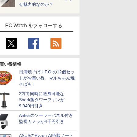
ぜ魅力的なのか？
PC Watch をフォローする
買い得情報
7
7
7
8
8
8
9
9
9
10
10
10
日清焼そばU.F.O.の12個セッ
トがお買い得。マルちゃん焼
そばも！
2方向同時に送風可能な
Shark製タワーファンが
9,940円引き
&1500円
でポイン
ll Pro
【エントリーでポイン
アイ・オー・データ ワ
最大180日保証｜第10
☆240Hz新発売！楽天1
新品 ノートパソコン
【1500円OFFクーポ
レビュー投稿 5年保証
【送料無料】TF: 富士
GetorliミニPC Ryzen
2025年最新
Dell OptiP
【楽天1位 
ン】【フル
Aランク 良
225HM
ト100％還元チャンス】
イド液晶ディスプレイ
世代｜中古ノートパソ
位！23.8インチ 240Hz
office2019 付き
ン】【マウス＋キーボ
｜MS Office 2024
通 23.8型液晶ディスプ
5 6600H搭載(性能が
ソコン 小
SFF 第12世
万台突破】
Ankerのソーラーパネル付き
メラ】ノー
sk 400
HD リフレ
GMKtec G10 ミニ
21.5/23.8/27型
コン Windows11
ゲーミング モニター
Windows11 Pro オフ
ード付属】デスクトッ
H&B 搭載｜中古ノート
レイ DY24-9T / B24-
5825U/7430Uを上回
新品 offi
メモリ16G
ニター 15
監視カメラが4千円引き
古 パソコ
リ16GB増
00Hz
PC【AMD Ryzen 5
1920×1080/アナログ
office付き｜Core i3 第
24.5インチ 27インチ
ィス搭載 14.1インチ
プパソコン 中古 パソ
パソコン Windows11
9 TS/ FullHD
る) mini pc 6コア12ス
windows11
512GB Of
HD 4K 
￥61,999
￥12,280
￥29,800
￥11,999
￥29,800
￥39,800
￥29,800
￥6,480
￥66,040
￥34,800
￥73,800
￥12,999
 SSD1TB
re i5
DMI
3500U DDR4 16GB
RGB HDMI/ブラック/
10世代｜メモリ8GB
【240Hz/144Hz/120Hz/100Hz】
WEBカメラ内蔵
コン Microsoft Office
Office付｜テンキー
1920x1080/ D-
レッド 最大4.5GHz ミ
Pentium 
Type-C W
バッテリー
e i5 第
VMe
 VGA モニ
512GB/256GB/1T
スピーカー：あり/より
SSD256GB｜15.6イン
1ms HDMI フルHD
付き 初期設定不要 ス
DVD 搭載｜Core i5 第
sub,DVI,Displayport
ニパソコン 16GB
2.8GHz 
スクトップ
13モデル 
ASUSのRyzen AI搭載ノート