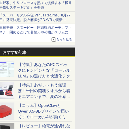
吉野家、牛リブロースを熱々で提供する「極旨
牛鉄板ステーキ定食」を発売
「スーパーリアル麻雀 Venus Returns」8月27
日に発売決定。脱衣麻雀が3D×VRで復活
発売から2週間は20%オフになるセールが実施
本日発売「スヌーピー」圧縮収納ポーチ。ファ
スナー閉めるだけで着替えや荷物がスリムにま
とまる
もっと見る
おすすめ記事
【特集】あなたのPCスペッ
クにドンピシャな「ローカル
LLM」の選び方と快適化テク
【特集】あぢぃ～もう無理
ぽ！千円の闘魂タオルから着
るエアコンまで、夏の冷感グ
ッズ一挙紹介
【コラム】OpenClawと
Qwen3.5-9Bプリインで届い
てすぐローカルAIが動くミニ
PC「SER9 Pro」
【レビュー】給電が途切れな