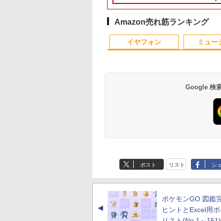
代 メモリ 8GB SSD
D(1920×1080) 中
DR5 512GB
により タッチパネル対
ソコン
ネル Type-C対応 HDMI
MEM:8GB |
おまかせ ケーブル付き
1TB テンキー付き W
ス付き 最新
角度調節 FullHD ブ
6GB｜店長厳選
ィスプレイ 中古モ
Me SSD コンパクト
応 8G SSD 512G
モニター 持ち運び デ
SSD:256GB(新品) | 光
サブモニターにおすす
カメラ内蔵 USB 3.0
MSOffice2024可
ーライトカット VA
ovo ThinkPad
ー /24型 ワイド 液
 3画面出力対応
Windows11 Webカメ
ィスプレイ サブディス
学ドライブ非搭載 | 無
め 動作確認済み 30日
線LAN搭載 office付
Win11Pro 中古パソ
ル VESAフル FHD
Amazon売れ筋ランキング
6型 Bluetooth Wi-
ニター【3ケ月保
I/DP/Type-C
ラ 5G WiFi Bluetooth
プレイ デュアルモニタ
線LAN:あり | Webカメ
保証 送料無料
Windows11搭載 ノ
ンデスクトップパソ
グレア MAXZEN
10
1
2
 無線｜中古 パソコン
i6 Bluetooth5.3 デ
12インチノートパソコ
ー ミニPC対応 EVICIV
ラ内蔵 | フルHD | テン
トPC パソコン ノー
ン ミニPC デル 中古
JM22CH02
イヤフォン
ミュー
C Word Excel
ルLAN
ンOffice搭載
キー | Win11Pro64Bit |
中古パソコン 中古P
ソコンデスクトップP
ACアダプター付属
オフィス 中古
Google
クンの森のお金塾
コンピュータ会計 基
2027 近江兄弟社中学
買わない生活 [ 稲垣 
も投資セット [ パ
本テキスト [ 弥生スク
校・直前対策合格セッ
み子 ]
ック・ハーラン ]
ールプロジェクトメン
ト問題集(5冊) 中学受験
￥1,980
バー ]
過去問の傾向と対策 /
300
￥2,530
￥19,250
参考書 自宅学習 送料無
Anker Soundcore
BRUCE WAYNE feat.
by Amazon 天然水
薬屋のひとりごと 17
Anker Soundcore
BRUCE WAYNE feat
【Amazon.co.jp限
異世界居酒屋「の
料 / 受験専門サクセス
P40i オフホワイト
Flo Milli, ATL Jacob
ラベルレス 500ml
巻 (デジタル版ビッグ
P31i ブラック
Flo Milli, ATL Jacob
定】 い・ろ・は・す
ぶ」(22) (角川コミッ
[Explicit]
×24本 富士山の天然
ガンガンコミックス)
[Explicit]
2L PET ラベルレス
クス・エース)
￥5,990
￥4,990
ポスト
リスト
シ
水 バナジウム含有 水
×8本
￥250
￥1,380
￥770
￥250
￥1,001
￥832
ミネラルウォーター
ペットボトル 静岡県
産 500ミリリットル
ポケモンGO 図鑑
(Smart Basic)
▲
ヒントとExcel用
リスト(No.1～151)