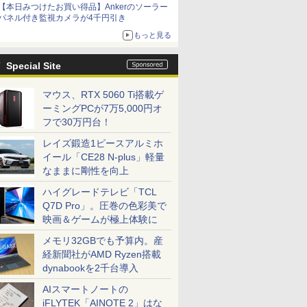
【本日みつけたお買い得品】Ankerのソーラー
パネル付き監視カメラが4千円引き
もっと見る
Special Site
マウス、RTX 5060 Ti搭載ゲ
ーミングPCが7万5,000円オ
フで30万円台！
レイズ鍛造1ピースアルミホ
イール「CE28 N-plus」軽量
なままに剛性を向上
ハイグレードテレビ「TCL
Q7D Pro」。圧巻の色彩美で
映画＆ゲームが極上体験に
メモリ32GBでも予算内。産
経新聞社がAMD Ryzen搭載
dynabookを2千台導入
AIスマートノートの
iFLYTEK「AINOTE 2」はな