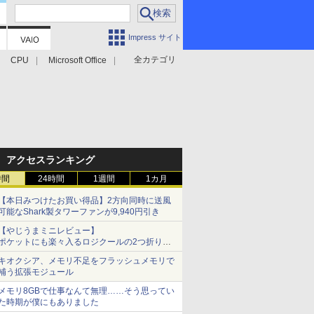
Impress サイト
全カテゴリ
CPU
Microsoft Office
アクセスランキング
時間
24時間
1週間
1カ月
【本日みつけたお買い得品】2方向同時に送風
可能なShark製タワーファンが9,940円引き
【やじうまミニレビュー】
ポケットにも楽々入るロジクールの2つ折りマ
ウス「Mobi Fold」。その気になるギミックと
キオクシア、メモリ不足をフラッシュメモリで
は？
補う拡張モジュール
メモリ8GBで仕事なんて無理……そう思ってい
た時期が僕にもありました