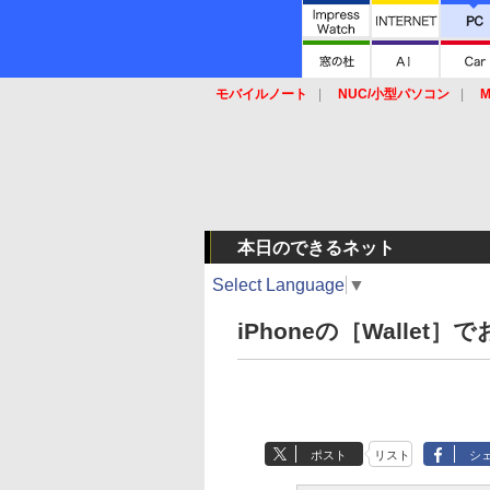
モバイルノート
NUC/小型パソコン
M
SSD
キーボード
マウス
本日のできるネット
Select Language
▼
iPhoneの［Walle
ポスト
リスト
シ