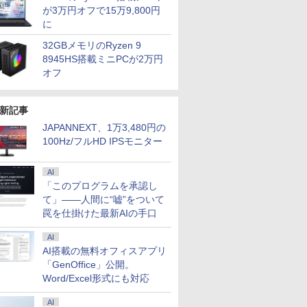
oft
Pro 中古
晶モニタ
SSD】4C/8T 3.7GHz
サステナブルなディス
チ｜メーカー選択可能
VA/IPS 非光沢 1ms応答
トレージ 最大1TB メモ
7世代 メモリ 8GB SSD
フルHD(1920×1080) 中
LPDDR5 512GB
により タ
ソコン
ネル Type
が3万円オフで15万9,800円
スクトップ
スプレイ
64GB 16T拡張
プレイへ/3辺フレーム
｜整備済み 中古パソコ
2mm狭額縁 液晶 pcモ
リ32GB Corei5 第9世
256GB｜店長厳選
古ディスプレイ 中古モ
NVMe SSD コンパクト
応 8G SSD
モニター 
に
 富士通
ひらサイズ
ンチ パソ
Windows11 Pro 8K/4K
レス
ン｜Microsoft office
ニター パソコンモニタ
代 HP Prodesk 400 G6
Lenovo ThinkPad
ニター /24型 ワイド 液
pc 3画面出力対応
Windows
ィスプレイ
10 office
古PC
 新品
3画面出力 LAN *2
2019搭載｜ノートパソ
ー HDR/チルト/スピー
SF デスクトップ 中古
15.6型 Bluetooth Wi-
晶モニター【3ケ月保
HDMI/DP/Type-C
ラ 5G WiFi
プレイ デ
32GBメモリのRyzen 9
7
8
9
10
ートパソコ
WiFi5 Bluetooth5.0
コン｜中古パソコン｜
カー内蔵 kksmart
パソコン Windows11
Fi 無線｜中古 パソコン
証】
WiFi6 Bluetooth5.3 デ
12インチ
ー ミニPC対
8945HS搭載ミニPCが2万円
PC パソ
Nucbox みにpc Ryzen
パソコン｜中古ノート
Pro pc
中古PC Word Excel
ュアルLAN
ンOffice
オフ
型
5
PC｜ノートPC
N95/N97/N100/4300U/N150
より高性能
新記事
JAPANNEXT、1万3,480円の
100Hz/フルHD IPSモニター
HORD
アンダーニンジャ
誰かこの状況を説明し
パックンの森のお金塾
コンピュー
ion -
（18） 【電子書籍】[
てください！ ～契約か
こども投資セット [ パ
本テキスト 
-
花沢健吾 ]
ら始まるウェディング
トリック・ハーラン ]
ールプロジ
AI
～ 12 （アリアンロー
バー ]
「このプログラムを承認し
￥792
￥792
￥3,300
￥2,530
ズコミックス） [ 木野
て」――人間に“嘘”をついて
咲カズラ ]
罠を仕掛けた最新AIの手口
AI
AI搭載の無料オフィスアプリ
「GenOffice」公開。
Word/Excel形式にも対応
AI