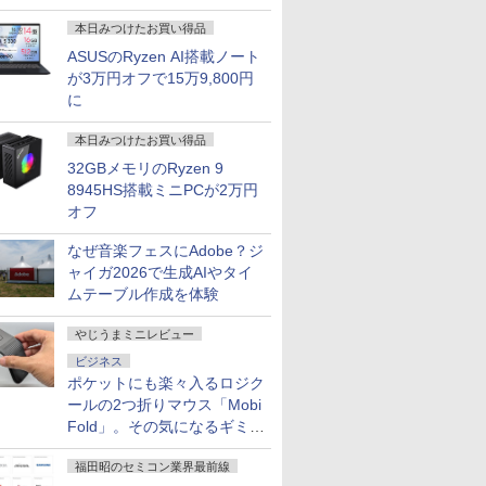
本日みつけたお買い得品
ASUSのRyzen AI搭載ノート
が3万円オフで15万9,800円
に
本日みつけたお買い得品
32GBメモリのRyzen 9
8945HS搭載ミニPCが2万円
オフ
なぜ音楽フェスにAdobe？ジ
ャイガ2026で生成AIやタイ
ムテーブル作成を体験
やじうまミニレビュー
ビジネス
ポケットにも楽々入るロジク
ールの2つ折りマウス「Mobi
Fold」。その気になるギミッ
クとは？
福田昭のセミコン業界最前線