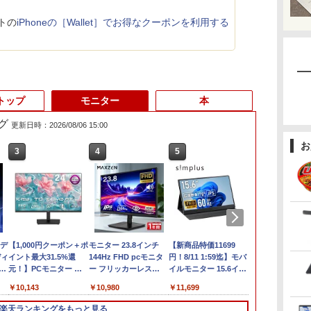
トの
iPhoneの［Wallet］でお得なクーポンを利用する
トップ
モニター
本
グ
更新日時：2026/08/06 15:00
お
3
3
3
4
4
4
5
5
5
6
6
6
中
晶デ
【マラソンP5倍/10%オ
中古パソコン | HP |
【1,000円クーポン＋ポ
エントリーで最大10
中古パソコン | HP |
モニター 23.8インチ
Lenovo ThinkPad X13
【送料無料】DT：
【新商品特価11699
【ポイント5倍
【エントリー
液晶モニター De
8
ディ
フクーポン】【ワケあ
ProDesk 600 G4 SFF |
イント最大31.5%還
倍！｜【Win11正式対
ProOne 600 G5 All-in-
144Hz FHD pcモニタ
Gen1 Gen2 Gen3 モデ
DELL Optiplex 3080
円！8/11 1:59迄】モバ
OFFクーポ
ト10倍】 【
22モニター E2
世
T
ー
り/激安商品】 中古ノー
Windows11 | デスクト
元！】PCモニター 液
応モデル】アウトレッ
One | Windows11 | 一
ー フリッカーレス
ル選択可能 [
SFF Core i3-10100
イルモニター 15.6イン
HD&WEBカ
品】 HP ProDe
21.5型 フル
6
フ
トパソコン レノボ
ップ | 一年保証 | 第8世
晶ディスプレイ 24イン
ト 第8世代 Core i5 ノ
体型 | 一年保証 | 第9世
FullHD ブルーライト
Windows11 / Office付
3.60GHz /メモリ：
チ ポータブルモニター
トパソコン 中
G4 DM メモ
ッシュレート 1
￥15,800
￥21,980
￥10,143
￥22,399
￥29,980
￥10,980
￥30,800
￥32,800
￥11,699
￥29,800
￥37,800
￥12,100
ア
Lenovo ThinkPad
代 | Core i5 8500
チ VA FHD 1080P フル
ートパソコン Win11対
代 | Core i3 9100T
カット ノングレア デ
き / SSD 256GB
16GB /SSD：256GB /
モバイルディスプレイ
ン 13.3インチ
設済 第8世代 Co
VESA 対応 H
フィ
チ
L380 第8世代 Core i5
3.0(〜最大4.1)GHz |
HD 非光沢ディスプレ
応 15.6型 大画面中古
3.1(～最大3.7)GHz |
ィスプレイ HDMI
512GB / メモリ 8GB
無線LAN/Windows11
1920×1080 フルHD IPS
メモリ8GB Cor
SSD256GB N
DisplayPort
楽天ランキングをもっと見る