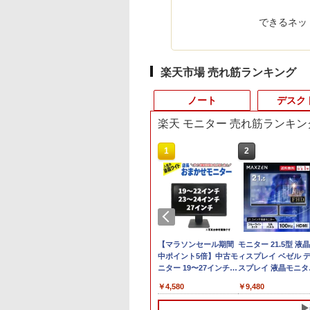
できるネッ
楽天市場 売れ筋ランキング
ノート
デスク
楽天 モニター 売れ筋ランキン
10
10
10
1
1
1
2
2
2
ュー投稿 5年保証
料無料】TF: 富士
orliミニPC Ryzen
2025年最新版 12型 パ
Dell OptiPlex 5000
【楽天1位 累計販売100
中古パソコン | Dell |
エアリア 世田谷電器 世
【マラソンセール期間
【最新Office2024】
ミニPC Dell HP
モニター 21.5型 液
 Office 2024
23.8型液晶ディスプ
6600H搭載(性能が
ソコン 小型ノートPC
SFF 第12世代 Core i5
万台突破】モバイルモ
Latitude 3500 |
田谷の給水塔 キーボー
中ポイント5倍】中古モ
古ノート Lenovo
Lenovo 高速CPU 第
ィスプレイ ベゼル 
B 搭載｜中古ノート
DY24-9T / B24-
25U/7430Uを上回
新品 office搭載
メモリ16GB SSD
ニター 15.6インチ フル
Windows11 | ノート
ド用メンテナンスツー
ニター 19〜27インチ
ThinkPad L580 第8
世代 Corei3/i5-8500
スプレイ 液晶モニタ
コン Windows11
S/ FullHD
mini pc 6コア12ス
windows11 Celeron
512GB Office付き
HD 4K タッチパネル
PC | 一年保証 | 第8世代
ル キーキャップ外し ス
サイズ選択可能 HDMI /
代Core i5 大画面 15.
メモリ最大16GB
PCモニター 壁掛け 
,800
480
,040
￥34,800
￥73,800
￥12,999
￥25,980
￥1,580
￥4,580
￥26,800
￥17,888
￥9,480
Hz】
fice付｜テンキー
0x1080/ D-
ド 最大4.5GHz ミ
Pentium N3700 最大
Type-C Windows11 デ
バッテリー内蔵 選べる
| Core i5-8265U 1.6(〜
イッチプラー AR-
DisplayPort / VGA /
インチ液晶 メモリ
SSD1TB 二画面デュ
リッカーレス
 搭載｜Core i5 第
,DVI,Displayport
ソコン 16GB
2.8GHz 360度画面回転
スクトップPC 中古パ
13モデル 非光沢IPS パ
最大3.9)GHz |
REMOVE
DVI 端子選択可能 店長
8GB/16GB 新品SSD
ル アウトレット オ
FreeSync 21.5イン