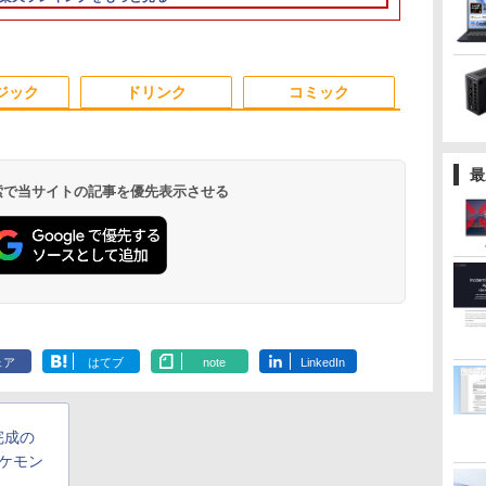
eb
ル
メモリ8GB/16GB
MEM:8GB |
イ
PC 富士通 NEC DELL
MEM:16GB |
144hz pcモニター
16GB / 第10世代 第11
Pro/ 中古良い WPS
パネル 非光沢 HDR ス
10世代 Micros
Windows11 
ター 液晶 液
 無
パネ
SSD128/256GB/512GB
SSD:256GB(NVMe) |
（100Hz/VGA/HDMI1.4
新品SSD搭載 メモリ最
SSD:256GB(新品) |
Adaptive-Sync ブラッ
世代 第12世代 Intel
Office付き デスクトッ
ピーカー内蔵 保護カバ
Office付き
パソコン デ
ー 液晶ディ
き
コ
ノン
13.3インチ
DVDマルチ | 無線LAN:
ブルーライト軽減 フリ
大32GB 新品SSD最大
DVD-ROM | 無線LAN:
ク MAXZEN
Core i5] 初期設定不要
プPC &おまけ付き（中
ー付き 軽量 薄型 Type-
Windows11
小さい 手の
デル 21.5イ
ー
コ
Windows11 Pro 送料
なし | Win11Pro64Bit
ッカーレス VESA対応
2TB Office付き DVD内
なし | Webカメラ内蔵 |
MJM24IC01
Office 中古ノートパソ
古USB式キーボートと
C ミニHDMI 在宅 テレ
Lifebook U93
省スペース 中
コンモニター
3
4
5
6
ト
パ
無料 保証付き
Adaptive Sync対応
蔵/テンキー/WEBカメ
フルHD |
MJM24IC02-F144 マク
コン 中古パソコン 中
マウス） 3ケ月保証
ワーク simplus シンプ
搭載 中古ノ
ジック
ドリンク
コミック
C
C
4000:1コントラスト チ
ラ選択可 中古パソコン
Win11Pro64Bit | ACア
スゼン
古pc レノボ シンクパ
ラス SP-MBM156 【送
ン 安い ノート
ルト調節可 PCモニタ
ダプター付属
ッド【Win11正式対
料無料】
コン 軽量 薄
ー KTC H24V27
応】
最
 検索で当サイトの記事を優先表示させる
え
100日後に英語がもの
【全巻】DRAGON
【送料無料】日経エン
DYNAMIC C
になる1日10分 ネイ
BALL 1-42巻セット
タテインメント9月号
visual collect
ティブ英語書き写し [
（ジャンプコミック
特別表紙版 2026年9月
FLASH BACK
ブレット・リンゼイ ]
ス） [ 鳥山 明 ]
号 【日経エンタテイン
￥1,980
￥20,328
￥980
￥4,180
メント増刊】【雑誌】
.
Anker Soundcore
On My Road
by Amazon 天然水
HUNTER×HUNTER
【2026年アップグレ
BUGS LIFE
コカ・コーラ やかん
スーパーの裏でヤニ
Xiaomi シャオミ
On My Road
by Amazon 炭酸水 ラ
ONE PIECE モノクロ
Liberty 5 ミッドナイ
(Stadium ver.)
ラベルレス 2L×9本
モノクロ版 39 (ジャ
ード版】AOKIMI ワ
の麦茶 from 爽健美
吸うふたり 9巻 (デジ
REDMI Buds 8 Lite ワ
(Stadium ver.)
ベルレス 500ml ×24本
版 115 (ジャンプコミ
￥250
トブラック
ンプコミックス
イヤレスイヤホン
茶 ラベルレス
タル版ビッグガンガ
イヤレスイヤホン
強炭酸水 ペットボトル
ックスDIGITAL)
￥250
￥1,117
￥250
ェア
はてブ
note
LinkedIn
DIGITAL)
bluetooth イヤホン
650mlPET×24本
ンコミックス)
Bluetooth 5.4 ノイズ
500ミリリットル
￥14,990
￥572
￥1,964
￥1,653
￥810
￥2,980
￥1,625
￥594
V12 小型軽量 ブルー
キャンセリング ANC
(Smart Basic)
トゥースHi-Fi 最大
36時間再生
36時間再生 ぶるーと
完成の
ゅーす コードレス
ENCノイズキャンセ
ポケモン
リング 自動ペアリン