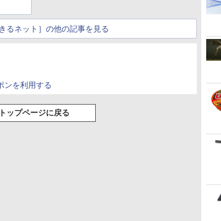
グ Type-C充電 マイ
ク付き 防水 タッチ式
音量調整 スポーツ/通
きるネット］の他の記事を見る
勤/通学/WEB会議(ホ
ワイト)
クーポンを利用する
トップページに戻る